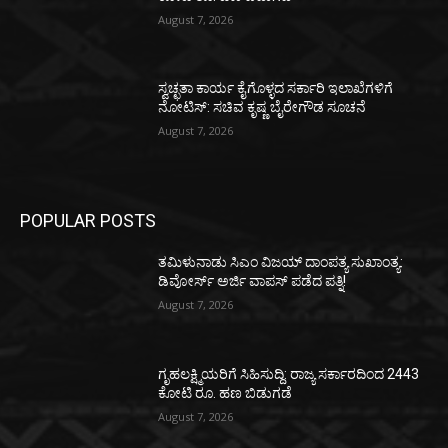
August 7, 2026
ಸ್ವಚ್ಛತಾ ಕಾರ್ಯ ಕೈಗೊಳ್ಳದ ಸರ್ಕಾರಿ ಇಲಾಖೆಗಳಿಗೆ
ನೋಟಿಸ್: ಸಚಿವ ಕೃಷ್ಣ ಬೈರೇಗೌಡ ಸೂಚನೆ
August 7, 2026
POPULAR POSTS
ತಮಿಳುನಾಡು ಸಿಎಂ ವಿಜಯ್‌ ದಾಂಪತ್ಯ ಸುಖಾಂತ್ಯ:
ಡಿವೋರ್ಸ್‌ ಅರ್ಜಿ ವಾಪಸ್‌ ಪಡೆದ ಪತ್ನಿ!
August 7, 2026
ಗೃಹಲಕ್ಷ್ಮಿಯರಿಗೆ ಸಿಹಿಸುದ್ದಿ: ರಾಜ್ಯ ಸರ್ಕಾರದಿಂದ 2443
ಕೋಟಿ ರೂ. ಹಣ ಬಿಡುಗಡೆ
August 7, 2026