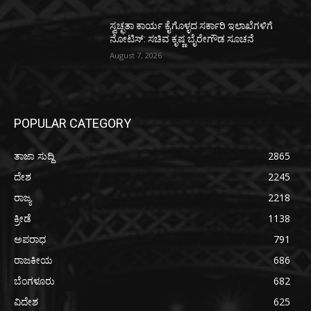
ಸ್ವಚ್ಛತಾ ಕಾರ್ಯ ಕೈಗೊಳ್ಳದ ಸರ್ಕಾರಿ ಇಲಾಖೆಗಳಿಗೆ
ನೋಟಿಸ್: ಸಚಿವ ಕೃಷ್ಣ ಬೈರೇಗೌಡ ಸೂಚನೆ
August 7, 2026
POPULAR CATEGORY
ತಾಜಾ ಸುದ್ದಿ
2865
ದೇಶ
2245
ರಾಜ್ಯ
2218
ಕ್ರೀಡೆ
1138
ಅಪರಾಧ
791
ರಾಜಕೀಯ
686
ಬೆಂಗಳೂರು
682
ವಿದೇಶ
625