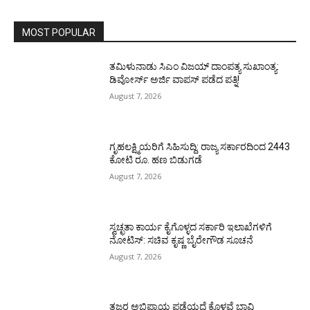
MOST POPULAR
ತಮಿಳುನಾಡು ಸಿಎಂ ವಿಜಯ್‌ ದಾಂಪತ್ಯ ಸುಖಾಂತ್ಯ:
ಡಿವೋರ್ಸ್‌ ಅರ್ಜಿ ವಾಪಸ್‌ ಪಡೆದ ಪತ್ನಿ!
August 7, 2026
ಗೃಹಲಕ್ಷ್ಮಿಯರಿಗೆ ಸಿಹಿಸುದ್ದಿ: ರಾಜ್ಯ ಸರ್ಕಾರದಿಂದ 2443
ಕೋಟಿ ರೂ. ಹಣ ಬಿಡುಗಡೆ
August 7, 2026
ಸ್ವಚ್ಛತಾ ಕಾರ್ಯ ಕೈಗೊಳ್ಳದ ಸರ್ಕಾರಿ ಇಲಾಖೆಗಳಿಗೆ
ನೋಟಿಸ್: ಸಚಿವ ಕೃಷ್ಣ ಬೈರೇಗೌಡ ಸೂಚನೆ
August 7, 2026
ತಜ್ಞರ ಅಭಿಪ್ರಾಯ ಪಡೆಯದೆ ಕೊಳವೆ ಬಾವಿ