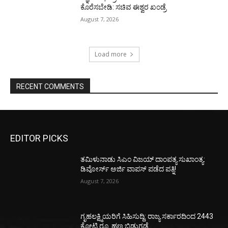
ಕೊರೆಸಬೇಡಿ: ಸಚಿವ ಈಶ್ವರ ಖಂಡ್ರೆ
August 7, 2026
Load more
RECENT COMMENTS
EDITOR PICKS
ತಮಿಳುನಾಡು ಸಿಎಂ ವಿಜಯ್‌ ದಾಂಪತ್ಯ ಸುಖಾಂತ್ಯ:
ಡಿವೋರ್ಸ್‌ ಅರ್ಜಿ ವಾಪಸ್‌ ಪಡೆದ ಪತ್ನಿ!
August 7, 2026
ಗೃಹಲಕ್ಷ್ಮಿಯರಿಗೆ ಸಿಹಿಸುದ್ದಿ: ರಾಜ್ಯ ಸರ್ಕಾರದಿಂದ 2443
ಕೋಟಿ ರೂ. ಹಣ ಬಿಡುಗಡೆ