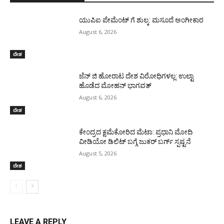
ಯುಪಿಐ ಪೇಮೆಂಟ್ ಗೆ ಶುಲ್ಕ: ಮಸೂದೆ ಅಂಗೀಕಾರ
August 6, 2026
ದೇಶ
ಜೆನ್ ಜಿ ಹೋರಾಟ ದೇಶ ವಿರೋಧಿಗಳಲ್ಲ: ಉಲ್ಟಾ
ಹೊಡೆದ ಮೋಹನ್ ಭಾಗವತ್
August 6, 2026
ದೇಶ
ಕೇಂದ್ರದ ಕ್ಷಮೆಕೋರಿದ ಮೆಟಾ: ಪ್ರಧಾನಿ ಮೋದಿ
ವೀಡಿಯೋ ಡಿಲಿಟ್ ಬಗ್ಗೆ ಜುಕರ್ ಬರ್ಗ್ ಸ್ಪಷ್ಟನೆ
August 5, 2026
ದೇಶ
LEAVE A REPLY