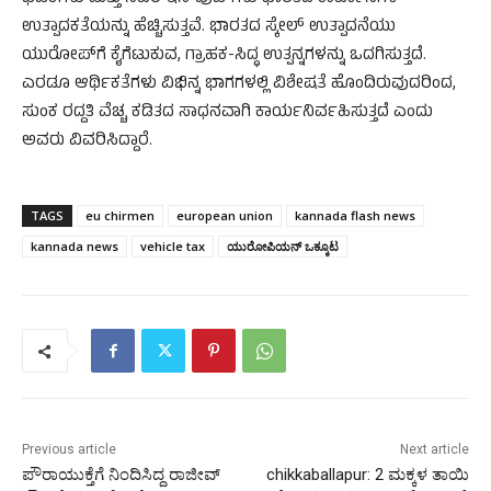
ಉತ್ಪಾದಕತೆಯನ್ನು ಹೆಚ್ಚಿಸುತ್ತವೆ. ಭಾರತದ ಸ್ಕೇಲ್ ಉತ್ಪಾದನೆಯು
ಯುರೋಪ್‌ಗೆ ಕೈಗೆಟುಕುವ, ಗ್ರಾಹಕ-ಸಿದ್ಧ ಉತ್ಪನ್ನಗಳನ್ನು ಒದಗಿಸುತ್ತದೆ.
ಎರಡೂ ಆರ್ಥಿಕತೆಗಳು ವಿಭಿನ್ನ ಭಾಗಗಳಲ್ಲಿ ವಿಶೇಷತೆ ಹೊಂದಿರುವುದರಿಂದ,
ಸುಂಕ ರದ್ದತಿ ವೆಚ್ಚ ಕಡಿತದ ಸಾಧನವಾಗಿ ಕಾರ್ಯನಿರ್ವಹಿಸುತ್ತದೆ ಎಂದು
ಅವರು ವಿವರಿಸಿದ್ದಾರೆ.
TAGS
eu chirmen
european union
kannada flash news
kannada news
vehicle tax
ಯುರೋಪಿಯನ್ ಒಕ್ಕೂಟ
Previous article
Next article
ಪೌರಾಯುಕ್ತೆಗೆ ನಿಂದಿಸಿದ್ದ ರಾಜೀವ್
chikkaballapur: 2 ಮಕ್ಕಳ ತಾಯಿ