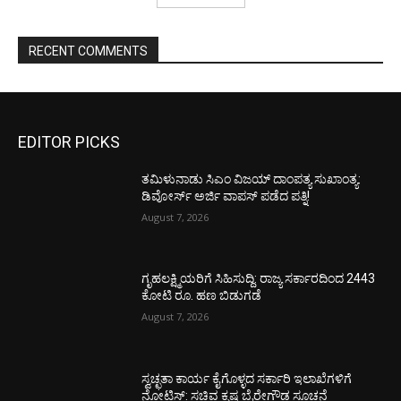
RECENT COMMENTS
EDITOR PICKS
ತಮಿಳುನಾಡು ಸಿಎಂ ವಿಜಯ್‌ ದಾಂಪತ್ಯ ಸುಖಾಂತ್ಯ:
ಡಿವೋರ್ಸ್‌ ಅರ್ಜಿ ವಾಪಸ್‌ ಪಡೆದ ಪತ್ನಿ!
August 7, 2026
ಗೃಹಲಕ್ಷ್ಮಿಯರಿಗೆ ಸಿಹಿಸುದ್ದಿ: ರಾಜ್ಯ ಸರ್ಕಾರದಿಂದ 2443
ಕೋಟಿ ರೂ. ಹಣ ಬಿಡುಗಡೆ
August 7, 2026
ಸ್ವಚ್ಛತಾ ಕಾರ್ಯ ಕೈಗೊಳ್ಳದ ಸರ್ಕಾರಿ ಇಲಾಖೆಗಳಿಗೆ
ನೋಟಿಸ್: ಸಚಿವ ಕೃಷ್ಣ ಬೈರೇಗೌಡ ಸೂಚನೆ