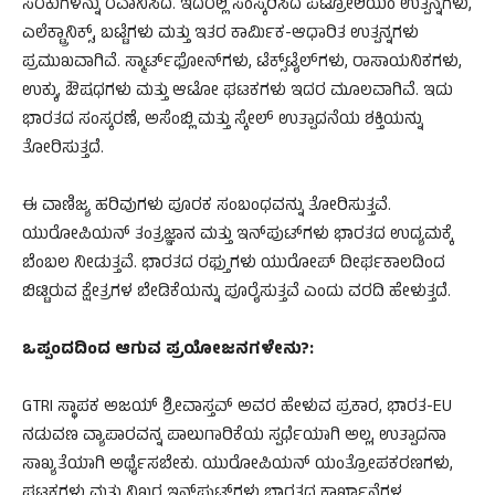
ಸರಕುಗಳನ್ನು ರವಾನಿಸಿದೆ. ಇದರಲ್ಲಿ ಸಂಸ್ಕರಿಸಿದ ಪೆಟ್ರೋಲಿಯಂ ಉತ್ಪನ್ನಗಳು,
ಎಲೆಕ್ಟ್ರಾನಿಕ್ಸ್, ಬಟ್ಟೆಗಳು ಮತ್ತು ಇತರ ಕಾರ್ಮಿಕ-ಆಧಾರಿತ ಉತ್ಪನ್ನಗಳು
ಪ್ರಮುಖವಾಗಿವೆ. ಸ್ಮಾರ್ಟ್‌ಫೋನ್‌ಗಳು, ಟೆಕ್ಸ್‌ಟೈಲ್‌ಗಳು, ರಾಸಾಯನಿಕಗಳು,
ಉಕ್ಕು, ಔಷಧಗಳು ಮತ್ತು ಆಟೋ ಘಟಕಗಳು ಇದರ ಮೂಲವಾಗಿವೆ. ಇದು
ಭಾರತದ ಸಂಸ್ಕರಣೆ, ಅಸೆಂಬ್ಲಿ ಮತ್ತು ಸ್ಕೇಲ್ ಉತ್ಪಾದನೆಯ ಶಕ್ತಿಯನ್ನು
ತೋರಿಸುತ್ತದೆ.
ಈ ವಾಣಿಜ್ಯ ಹರಿವುಗಳು ಪೂರಕ ಸಂಬಂಧವನ್ನು ತೋರಿಸುತ್ತವೆ.
ಯುರೋಪಿಯನ್ ತಂತ್ರಜ್ಞಾನ ಮತ್ತು ಇನ್‌ಪುಟ್‌ಗಳು ಭಾರತದ ಉದ್ಯಮಕ್ಕೆ
ಬೆಂಬಲ ನೀಡುತ್ತವೆ. ಭಾರತದ ರಫ್ತುಗಳು ಯುರೋಪ್ ದೀರ್ಘಕಾಲದಿಂದ
ಬಿಟ್ಟಿರುವ ಕ್ಷೇತ್ರಗಳ ಬೇಡಿಕೆಯನ್ನು ಪೂರೈಸುತ್ತವೆ ಎಂದು ವರದಿ ಹೇಳುತ್ತದೆ.
ಒಪ್ಪಂದದಿಂದ ಆಗುವ ಪ್ರಯೋಜನಗಳೇನು?:
GTRI ಸ್ಥಾಪಕ ಅಜಯ್ ಶ್ರೀವಾಸ್ತವ್ ಅವರ ಹೇಳುವ ಪ್ರಕಾರ, ಭಾರತ-EU
ನಡುವಣ ವ್ಯಾಪಾರವನ್ನ ಪಾಲುಗಾರಿಕೆಯ ಸ್ಪರ್ಧೆಯಾಗಿ ಅಲ್ಲ, ಉತ್ಪಾದನಾ
ಸಾಖ್ಯತೆಯಾಗಿ ಅರ್ಥೈಸಬೇಕು. ಯುರೋಪಿಯನ್ ಯಂತ್ರೋಪಕರಣಗಳು,
ಘಟಕಗಳು ಮತ್ತು ನಿಖರ ಇನ್‌ಪುಟ್‌ಗಳು ಭಾರತದ ಕಾರ್ಖಾನೆಗಳ