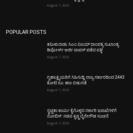
August 7, 2026
POPULAR POSTS
ತಮಿಳುನಾಡು ಸಿಎಂ ವಿಜಯ್‌ ದಾಂಪತ್ಯ ಸುಖಾಂತ್ಯ:
ಡಿವೋರ್ಸ್‌ ಅರ್ಜಿ ವಾಪಸ್‌ ಪಡೆದ ಪತ್ನಿ!
August 7, 2026
ಗೃಹಲಕ್ಷ್ಮಿಯರಿಗೆ ಸಿಹಿಸುದ್ದಿ: ರಾಜ್ಯ ಸರ್ಕಾರದಿಂದ 2443
ಕೋಟಿ ರೂ. ಹಣ ಬಿಡುಗಡೆ
August 7, 2026
ಸ್ವಚ್ಛತಾ ಕಾರ್ಯ ಕೈಗೊಳ್ಳದ ಸರ್ಕಾರಿ ಇಲಾಖೆಗಳಿಗೆ
ನೋಟಿಸ್: ಸಚಿವ ಕೃಷ್ಣ ಬೈರೇಗೌಡ ಸೂಚನೆ
August 7, 2026