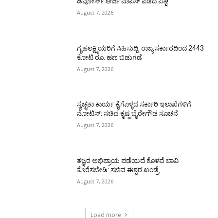
ಡಿವೋರ್ಸ್‌ ಅರ್ಜಿ ವಾಪಸ್‌ ಪಡೆದ ಪತ್ನಿ!
August 7, 2026
ಗೃಹಲಕ್ಷ್ಮಿಯರಿಗೆ ಸಿಹಿಸುದ್ದಿ: ರಾಜ್ಯ ಸರ್ಕಾರದಿಂದ 2443
ಕೋಟಿ ರೂ. ಹಣ ಬಿಡುಗಡೆ
August 7, 2026
ಸ್ವಚ್ಛತಾ ಕಾರ್ಯ ಕೈಗೊಳ್ಳದ ಸರ್ಕಾರಿ ಇಲಾಖೆಗಳಿಗೆ
ನೋಟಿಸ್: ಸಚಿವ ಕೃಷ್ಣ ಬೈರೇಗೌಡ ಸೂಚನೆ
August 7, 2026
ತಜ್ಞರ ಅಭಿಪ್ರಾಯ ಪಡೆಯದೆ ಕೊಳವೆ ಬಾವಿ
ಕೊರೆಸಬೇಡಿ: ಸಚಿವ ಈಶ್ವರ ಖಂಡ್ರೆ
August 7, 2026
Load more