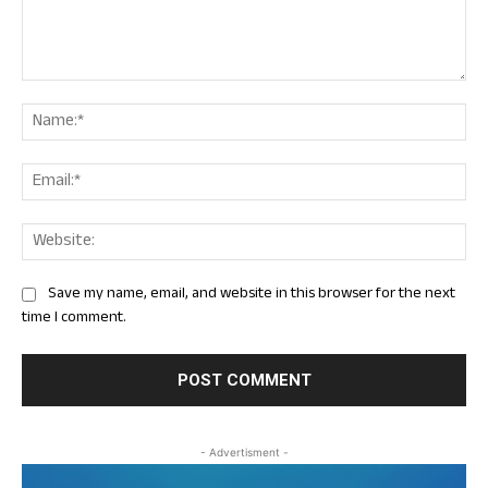
Comment:
Nam
Ema
Web
Save my name, email, and website in this browser for the next
time I comment.
- Advertisment -