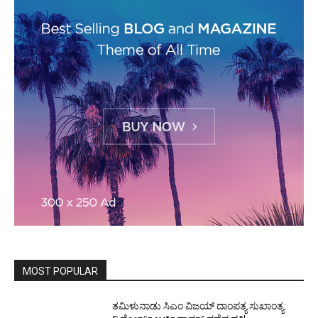
MOST POPULAR
ತಮಿಳುನಾಡು ಸಿಎಂ ವಿಜಯ್‌ ದಾಂಪತ್ಯ ಸುಖಾಂತ್ಯ: