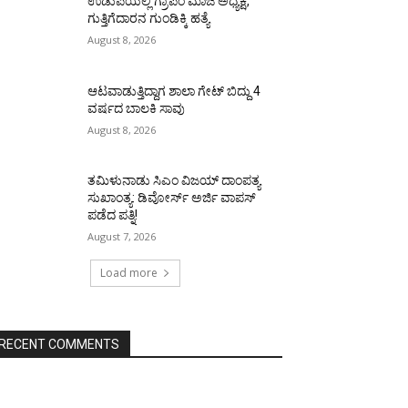
ಉಡುಪಿಯಲ್ಲಿ ಗ್ರಾಪಂ ಮಾಜಿ ಅಧ್ಯಕ್ಷ,
ಗುತ್ತಿಗೆದಾರನ ಗುಂಡಿಕ್ಕಿ ಹತ್ಯೆ
August 8, 2026
ಆಟವಾಡುತ್ತಿದ್ದಾಗ ಶಾಲಾ ಗೇಟ್‌ ಬಿದ್ದು 4
ವರ್ಷದ ಬಾಲಕಿ ಸಾವು
August 8, 2026
ತಮಿಳುನಾಡು ಸಿಎಂ ವಿಜಯ್‌ ದಾಂಪತ್ಯ
ಸುಖಾಂತ್ಯ: ಡಿವೋರ್ಸ್‌ ಅರ್ಜಿ ವಾಪಸ್‌
ಪಡೆದ ಪತ್ನಿ!
August 7, 2026
Load more
RECENT COMMENTS