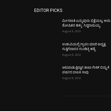
EDITOR PICKS
ಮೀಸಲಾತಿ ಎನ್ನುವುದು ಭಿಕ್ಷೆಯಲ್ಲ, ಅದು
ಶೋಷಿತರ ಹಕ್ಕು: ಸಿದ್ದರಾಮಯ್ಯ
August 8, 2026
ಉಡುಪಿಯಲ್ಲಿ ಗ್ರಾಪಂ ಮಾಜಿ ಅಧ್ಯಕ್ಷ,
ಗುತ್ತಿಗೆದಾರನ ಗುಂಡಿಕ್ಕಿ ಹತ್ಯೆ
August 8, 2026
ಆಟವಾಡುತ್ತಿದ್ದಾಗ ಶಾಲಾ ಗೇಟ್‌ ಬಿದ್ದು 4
ವರ್ಷದ ಬಾಲಕಿ ಸಾವು
August 8, 2026