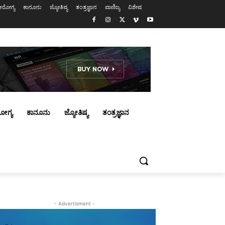
ಆರೋಗ್ಯ
ಕಾನೂನು
ಜ್ಯೋತಿಷ್ಯ
ತಂತ್ರಜ್ಞಾನ
ವಾಣಿಜ್ಯ
ವಿಶೇಷ
ೋಗ್ಯ
ಕಾನೂನು
ಜ್ಯೋತಿಷ್ಯ
ತಂತ್ರಜ್ಞಾನ
- Advertisment -