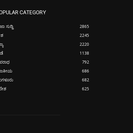
OPULAR CATEGORY
ಜಾ ಸುದ್ದಿ
2865
ೇಶ
2245
ಜ್ಯ
2220
ೀಡೆ
1138
ಪರಾಧ
792
ಾಜಕೀಯ
686
ೆಂಗಳೂರು
682
ದೇಶ
625