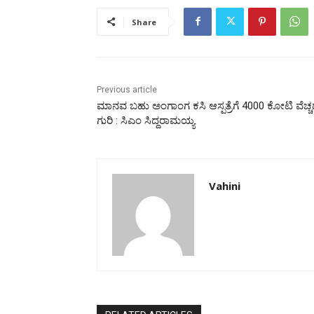
Share
Previous article
ಮಾನವ ಬಹು ಅಂಗಾಂಗ ಕಸಿ ಆಸ್ಪತ್ರೆಗೆ 4000 ಕೋಟಿ ವೆಚ್
ಗುರಿ : ಸಿಎಂ ಸಿದ್ದರಾಮಯ್ಯ
Vahini