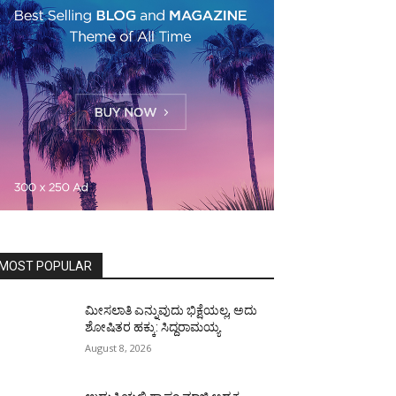
MOST POPULAR
ಮೀಸಲಾತಿ ಎನ್ನುವುದು ಭಿಕ್ಷೆಯಲ್ಲ, ಅದು
ಶೋಷಿತರ ಹಕ್ಕು: ಸಿದ್ದರಾಮಯ್ಯ
August 8, 2026