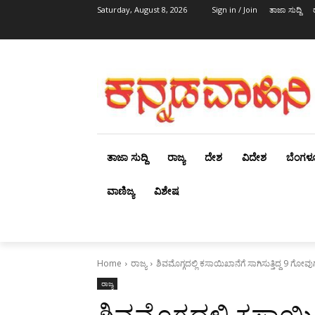
Saturday, August 8, 2026
Sign in / Join
ತಾಜಾ ಸುದ್ದಿ
ತಾಜಾ ಸುದ್ದಿ
ರಾಜ್ಯ
ದೇಶ
ವಿದೇಶ
ಬೆಂಗಳ
ವಾಣಿಜ್ಯ
ವಿಶೇಷ
Home
ರಾಜ್ಯ
ಶಿವಮೊಗ್ಗದಲ್ಲಿ ಕಸಾಯಿಖಾನೆಗೆ ಸಾಗಿಸುತ್ತಿದ್ದ 9 ಗೋವ
ರಾಜ್ಯ