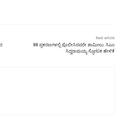
Next article
ಚದ
88 ಪ್ರಕರಣಗಳಲ್ಲಿ ಪೊಲೀಸಿನವರೇ ಶಾಮೀಲು: ಸಿಎಂ
ಸಿದ್ದರಾಮಯ್ಯ ಸ್ಫೋಟಕ ಹೇಳಿಕೆ