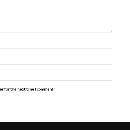
Name:*
Email:*
Website:
er for the next time I comment.