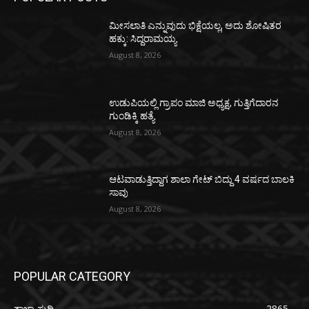
ಮೀಸಲಾತಿ ಎನ್ನುವುದು ಭಿಕ್ಷೆಯಲ್ಲ, ಅದು ಶೋಷಿತರ
ಹಕ್ಕು: ಸಿದ್ದರಾಮಯ್ಯ
August 8, 2026
ಉಡುಪಿಯಲ್ಲಿ ಗ್ರಾಪಂ ಮಾಜಿ ಅಧ್ಯಕ್ಷ, ಗುತ್ತಿಗೆದಾರನ
ಗುಂಡಿಕ್ಕಿ ಹತ್ಯೆ
August 8, 2026
ಆಟವಾಡುತ್ತಿದ್ದಾಗ ಶಾಲಾ ಗೇಟ್‌ ಬಿದ್ದು 4 ವರ್ಷದ ಬಾಲಕಿ
ಸಾವು
August 8, 2026
POPULAR CATEGORY
ತಾಜಾ ಸುದ್ದಿ
2865