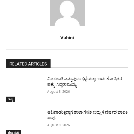
Vahini
RELATED ARTICLES
ಮೀಸಲಾತಿ ಎನ್ನುವುದು ಭಿಕ್ಷೆಯಲ್ಲ, ಅದು ಶೋಷಿತರ
ಹಕ್ಕು: ಸಿದ್ದರಾಮಯ್ಯ
August 8, 2026
ರಾಜ್ಯ
ಆಟವಾಡುತ್ತಿದ್ದಾಗ ಶಾಲಾ ಗೇಟ್‌ ಬಿದ್ದು 4 ವರ್ಷದ ಬಾಲಕಿ
ಸಾವು
August 8, 2026
ಜಿಲ್ಲಾ ಸುದ್ದಿ