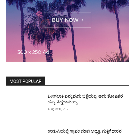
MOST POPULAR
ಮೀಸಲಾತಿ ಎನ್ನುವುದು ಭಿಕ್ಷೆಯಲ್ಲ, ಅದು ಶೋಷಿತರ
ಹಕ್ಕು: ಸಿದ್ದರಾಮಯ್ಯ
August 8, 2026
ಉಡುಪಿಯಲ್ಲಿ ಗ್ರಾಪಂ ಮಾಜಿ ಅಧ್ಯಕ್ಷ, ಗುತ್ತಿಗೆದಾರನ