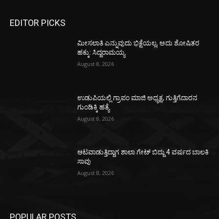
EDITOR PICKS
ಮೀಸಲಾತಿ ಎನ್ನುವುದು ಭಿಕ್ಷೆಯಲ್ಲ, ಅದು ಶೋಷಿತರ
ಹಕ್ಕು: ಸಿದ್ದರಾಮಯ್ಯ
August 8, 2026
ಉಡುಪಿಯಲ್ಲಿ ಗ್ರಾಪಂ ಮಾಜಿ ಅಧ್ಯಕ್ಷ, ಗುತ್ತಿಗೆದಾರನ
ಗುಂಡಿಕ್ಕಿ ಹತ್ಯೆ
August 8, 2026
ಆಟವಾಡುತ್ತಿದ್ದಾಗ ಶಾಲಾ ಗೇಟ್‌ ಬಿದ್ದು 4 ವರ್ಷದ ಬಾಲಕಿ
ಸಾವು
August 8, 2026
POPULAR POSTS