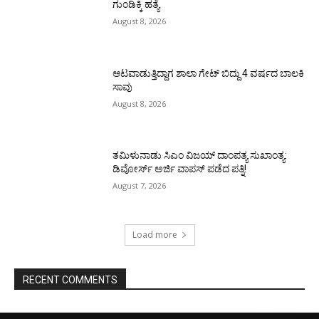
ಗುಂಡಿಕ್ಕಿ ಹತ್ಯೆ
August 8, 2026
ಆಟವಾಡುತ್ತಿದ್ದಾಗ ಶಾಲಾ ಗೇಟ್‌ ಬಿದ್ದು 4 ವರ್ಷದ ಬಾಲಕಿ
ಸಾವು
August 8, 2026
ತಮಿಳುನಾಡು ಸಿಎಂ ವಿಜಯ್‌ ದಾಂಪತ್ಯ ಸುಖಾಂತ್ಯ:
ಡಿವೋರ್ಸ್‌ ಅರ್ಜಿ ವಾಪಸ್‌ ಪಡೆದ ಪತ್ನಿ!
August 7, 2026
Load more
RECENT COMMENTS