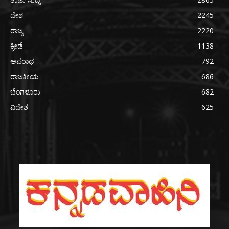
ದೇಶ
2245
ರಾಜ್ಯ
2220
ಕ್ರೀಡೆ
1138
ಅಪರಾಧ
792
ರಾಜಕೀಯ
686
ಬೆಂಗಳೂರು
682
ವಿದೇಶ
625