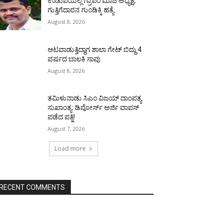
ಉಡುಪಿಯಲ್ಲಿ ಗ್ರಾಪಂ ಮಾಜಿ ಅಧ್ಯಕ್ಷ,
ಗುತ್ತಿಗೆದಾರನ ಗುಂಡಿಕ್ಕಿ ಹತ್ಯೆ
August 8, 2026
ಆಟವಾಡುತ್ತಿದ್ದಾಗ ಶಾಲಾ ಗೇಟ್‌ ಬಿದ್ದು 4
ವರ್ಷದ ಬಾಲಕಿ ಸಾವು
August 8, 2026
ತಮಿಳುನಾಡು ಸಿಎಂ ವಿಜಯ್‌ ದಾಂಪತ್ಯ
ಸುಖಾಂತ್ಯ: ಡಿವೋರ್ಸ್‌ ಅರ್ಜಿ ವಾಪಸ್‌
ಪಡೆದ ಪತ್ನಿ!
August 7, 2026
Load more
RECENT COMMENTS