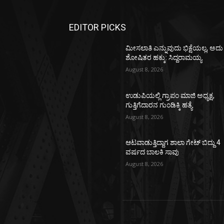
EDITOR PICKS
ಮೀಸಲಾತಿ ಎನ್ನುವುದು ಭಿಕ್ಷೆಯಲ್ಲ, ಅದು
ಶೋಷಿತರ ಹಕ್ಕು: ಸಿದ್ದರಾಮಯ್ಯ
August 8, 2026
ಉಡುಪಿಯಲ್ಲಿ ಗ್ರಾಪಂ ಮಾಜಿ ಅಧ್ಯಕ್ಷ,
ಗುತ್ತಿಗೆದಾರನ ಗುಂಡಿಕ್ಕಿ ಹತ್ಯೆ
August 8, 2026
ಆಟವಾಡುತ್ತಿದ್ದಾಗ ಶಾಲಾ ಗೇಟ್‌ ಬಿದ್ದು 4
ವರ್ಷದ ಬಾಲಕಿ ಸಾವು
August 8, 2026