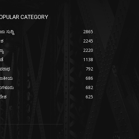
OPULAR CATEGORY
ಜಾ ಸುದ್ದಿ
2865
ೇಶ
2245
ಜ್ಯ
2220
ೀಡೆ
1138
ಪರಾಧ
792
ಾಜಕೀಯ
686
ೆಂಗಳೂರು
682
ದೇಶ
625