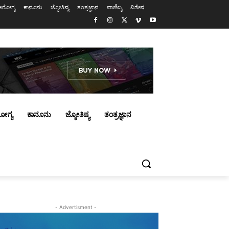
ಆರೋಗ್ಯ
ಕಾನೂನು
ಜ್ಯೋತಿಷ್ಯ
ತಂತ್ರಜ್ಞಾನ
ವಾಣಿಜ್ಯ
ವಿಶೇಷ
ೋಗ್ಯ
ಕಾನೂನು
ಜ್ಯೋತಿಷ್ಯ
ತಂತ್ರಜ್ಞಾನ
- Advertisment -