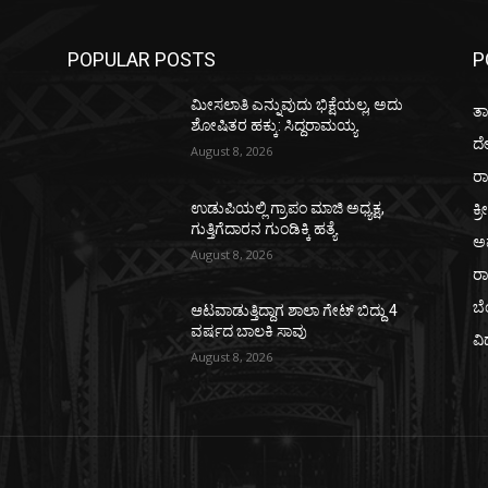
POPULAR POSTS
P
ಮೀಸಲಾತಿ ಎನ್ನುವುದು ಭಿಕ್ಷೆಯಲ್ಲ, ಅದು
ತಾ
ಶೋಷಿತರ ಹಕ್ಕು: ಸಿದ್ದರಾಮಯ್ಯ
ದ
August 8, 2026
ರಾ
ಕ್ರ
ಉಡುಪಿಯಲ್ಲಿ ಗ್ರಾಪಂ ಮಾಜಿ ಅಧ್ಯಕ್ಷ,
ಗುತ್ತಿಗೆದಾರನ ಗುಂಡಿಕ್ಕಿ ಹತ್ಯೆ
ಅ
August 8, 2026
ರ
ಬ
ಆಟವಾಡುತ್ತಿದ್ದಾಗ ಶಾಲಾ ಗೇಟ್‌ ಬಿದ್ದು 4
ವರ್ಷದ ಬಾಲಕಿ ಸಾವು
ವಿ
August 8, 2026