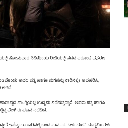
ಂಪಾಡಿಯಲ್ಲಿ ಸೋಮವಾರ ಸಿನಿಮೀಯ ರೀತಿಯಲ್ಲಿ ನಡೆದ ದರೋಡೆ ಪ್ರಕರಣ
 ತಂಡವೊಂದು ಅವರ ಪತ್ನಿ ಹಾಗೂ ಮಗನನ್ನು ಕಾರಿನಲ್ಲೇ ಅಪಹರಿಸಿ,
 ಆಗಿದೆ.
್ರದ ಸಾಂಗ್ಲಿಯಲ್ಲಿ ಉದ್ಯಮ ನಡೆಸುತ್ತಿದ್ದಾರೆ. ಅವರು ಪತ್ನಿ ಹಾಗೂ
್ತಿದ್ದ ವೇಳೆ ಈ ಘಟನೆ ನಡೆದಿದೆ.
್ದಂತೆ ಇನ್ನೋವಾ ಕಾರಿನಲ್ಲಿ ಬಂದ ಸುಮಾರು ಏಳು ಮಂದಿ ದುಷ್ಕರ್ಮಿಗಳು