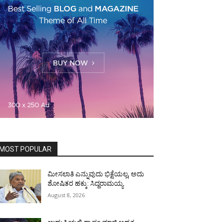
MOST POPULAR
ಮೀಸಲಾತಿ ಎನ್ನುವುದು ಭಿಕ್ಷೆಯಲ್ಲ, ಅದು
ಶೋಷಿತರ ಹಕ್ಕು: ಸಿದ್ದರಾಮಯ್ಯ
August 8, 2026