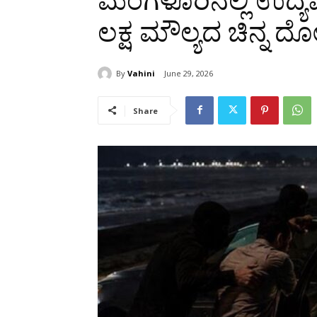
ಮಂಗಳೂರಿನಲ್ಲಿ ಉದ್ಯಮಿ
ಲಕ್ಷ ಮೌಲ್ಯದ ಚಿನ್ನ ದ
By
Vahini
June 29, 2026
Share