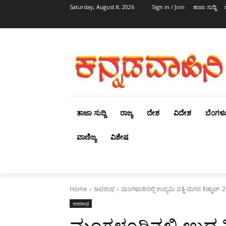
Saturday, August 8, 2026
Sign in / Join
ತಾಜಾ ಸುದ್ದಿ
ತಾಜಾ ಸುದ್ದಿ
ರಾಜ್ಯ
ದೇಶ
ವಿದೇಶ
ಬೆಂಗಳ
ವಾಣಿಜ್ಯ
ವಿಶೇಷ
Home
ಅಪರಾಧ
ಮಂಗಳೂರಿನಲ್ಲಿ ಉದ್ಯಮಿ ಪತ್ನಿ-ಮಗನ ಕಿಡ್ನಾಪ್: 
ಅಪರಾಧ