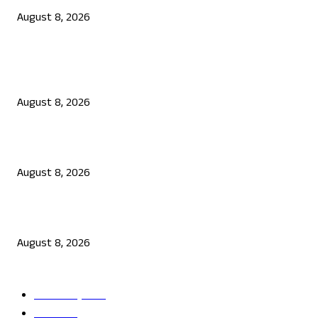
August 8, 2026
POPULAR POSTS
ಮೀಸಲಾತಿ ಎನ್ನುವುದು ಭಿಕ್ಷೆಯಲ್ಲ, ಅದು ಶೋಷಿತರ ಹಕ್ಕು: ಸಿದ್ದರಾಮಯ್ಯ
August 8, 2026
ಉಡುಪಿಯಲ್ಲಿ ಗ್ರಾಪಂ ಮಾಜಿ ಅಧ್ಯಕ್ಷ, ಗುತ್ತಿಗೆದಾರನ ಗುಂಡಿಕ್ಕಿ ಹತ್ಯೆ
August 8, 2026
ಆಟವಾಡುತ್ತಿದ್ದಾಗ ಶಾಲಾ ಗೇಟ್‌ ಬಿದ್ದು 4 ವರ್ಷದ ಬಾಲಕಿ ಸಾವು
August 8, 2026
POPULAR CATEGORY
ತಾಜಾ ಸುದ್ದಿ
2865
ದೇಶ
2245