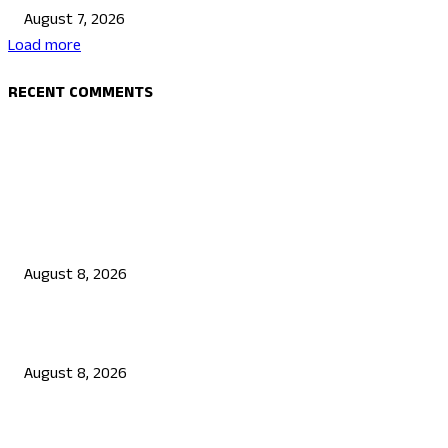
August 7, 2026
Load more
RECENT COMMENTS
EDITOR PICKS
ಮೀಸಲಾತಿ ಎನ್ನುವುದು ಭಿಕ್ಷೆಯಲ್ಲ, ಅದು ಶೋಷಿತರ ಹಕ್ಕು: ಸಿದ್ದರಾಮಯ್ಯ
August 8, 2026
ಉಡುಪಿಯಲ್ಲಿ ಗ್ರಾಪಂ ಮಾಜಿ ಅಧ್ಯಕ್ಷ, ಗುತ್ತಿಗೆದಾರನ ಗುಂಡಿಕ್ಕಿ ಹತ್ಯೆ
August 8, 2026
ಆಟವಾಡುತ್ತಿದ್ದಾಗ ಶಾಲಾ ಗೇಟ್‌ ಬಿದ್ದು 4 ವರ್ಷದ ಬಾಲಕಿ ಸಾವು