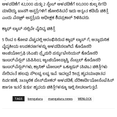
ಅಳವಡಿಕೆಗೆ 42,000 ಮತ್ತು 2 ಸ್ಟೆಂಟ್ ಅಳವಡಿಕೆಗೆ 60,000 ಶುಲ್ಕ ನಿಗದಿ
ಮಾಡಿದ್ದು, ಖಾಸಗಿ ಆಸ್ಪತ್ರೆಗಳಿಗೆ ಹೋಲಿಸಿದರೆ ಇದು ಅತ್ಯಂತ ಕಡಿಮೆ ಚಿಕಿತ್ಸೆ
ಎಂದು ವೆನ್ಲಾಕ್ ಆಸ್ಪತ್ರೆಯ ಅಧೀಕ್ಷಕ ಶಿವಪ್ರಕಾಶ್ ತಿಳಿಸಿದರು.
ಕ್ಯಾಥ್ ಲ್ಯಾಬ್ ನಲ್ಲಿವೇ ವೈವಿಧ್ಯ ಚಿಕಿತ್ಸೆ
5 ರಿಂದ 6 ಕೋಟಿ ವೆಚ್ಚದಲ್ಲಿ ಆರಂಭಿಸಿರುವ ಕ್ಯಾಥ್ ಲ್ಯಾಬ್ ಗೆ, ಅತ್ಯಾಧುನಿಕ
ವೈದ್ಯಕೀಯ ಉಪಕರಣಗಳನ್ನು ಅಳವಡಿಸಲಾಗಿದೆ. ಕೊರೊನರಿ
ಆಂಜಿಯೋಗ್ರಫಿ (ಸಿಎಜಿ) ಪ್ರೈಮರಿ ಪರ್ಸ್ಯುಟೇನಿಯಸ್ ಕೊರೊನರಿ
ಇಂಟರ್‌ವೆನ್ಷನ್ (ಪಿಪಿಸಿಐ), ಆ್ಯಂಜಿಯೋಪ್ಲಾಸ್ಟಿ, ಸೆಂಟ್ರಲ್ ಕೊರೊನರಿ
ಇಂಟರ್‌ವೆನ್ಷನ್‌ಗಳು, ಕ್ರಾನಿಕ್ ಟೋಟಲ್ ಒಕ್ಲೂಷನ್ (ಸಿಟಿಒ) ಚಿಕಿತ್ಸೆಗಳು
ಸೇರಿದಂತೆ ಹಲವು ಸೌಲಭ್ಯ ಲಭ್ಯ ಇವೆ. ಇದಲ್ಲದೆ ತೀವ್ರ ಹೃದಯಾಘಾತದ
ನಿರ್ವಹಣೆ, ತಾತ್ಕಾಲಿಕ ಪೇಸ್‌ಮೇಕರ್ ಅಳವಡಿಕೆ, ಪೆರಿಕಾರ್ಡಿಯೋಸೆಂಟೆಸಿಸ್
ಹಾಗೂ ಇತರೆ ತುರ್ತು ಹೃದಯ ಚಿಕಿತ್ಸೆಗಳನ್ನೂ ಇಲ್ಲಿ ನೀಡಲಾಗುತ್ತದೆ.
TAGS
bengaluru
mangaluru news
WENLOCK