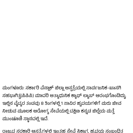
ಮಂಗಳೂರು: ಸರ್ಕಾರಿ ವೆನ್ಲಾಕ್ ಜಿಲ್ಲಾ ಆಸ್ಪತ್ರೆಯಲ್ಲಿ ಸಾರ್ವಜನಿಕ-ಖಾಸಗಿ
ಸಹಭಾಗಿತ್ವ(ಪಿಪಿಪಿ) ಮಾದರಿ ಅತ್ಯಾಧುನಿಕ ಕ್ಯಾಥ್ ಲ್ಯಾಬ್ ಆರಂಭಗೊಂಡಿದ್ದು,
ಇಲ್ಲಿನ ವೈದ್ಯರ ತಂಡವು 8 ತಿಂಗಳಲ್ಲಿ 1 ಸಾವಿರ ಹೃದಯಗಳಿಗೆ ಮರು ಜೀವ
ನೀಡುವ ಮೂಲಕ ಆರೋಗ್ಯ ಸೇವೆಯಲ್ಲಿ ದಕ್ಷಿಣ ಕನ್ನಡ ಜಿಲ್ಲೆಯ ಮತ್ತೆ
ಮುಂಚೂಣಿ ಸ್ಥಾನದಲ್ಲಿ ಇದೆ.
ರಾಜ್ಯದ ಸರಕಾರಿ ಆಸ್ಪತ್ರೆಗಳಲ್ಲಿ ಇಂತಹ ಸೇವೆ ಸಿಕ್ಕಾಗ, ಹೃದಯ ಸಂಬಂಧಿತ