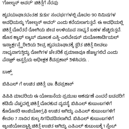
‘ಗೋಲ್ಡನ್ ಅವರ್’ ಚಿಕಿತ್ಸೆಗೆ ನೆರವು
ಹೃದಯಾಘಾತದಂತಹ ತುರ್ತು ಸಂದರ್ಭಗಳಲ್ಲಿ ಮೊದಲ 90 ನಿಮಿಷಗಳ
ಅವಧಿಯನ್ನು ‘ಗೋಲ್ಡನ್ ಅವರ್’ ಎಂದು ಕರೆಯಲಾಗುತ್ತದೆ. ಈ ಅವಧಿಯಲ್ಲಿ
ಚಿಕಿತ್ಸೆ ದೊರೆತರೆ ರೋಗಿಯ ಜೀವ ಉಳಿಯುವ ಸಾಧ್ಯತೆ ಬಹಳ ಹೆಚ್ಚಿರುತ್ತದೆ.
ಹೊಸ ಕ್ಯಾಥ್ ಲ್ಯಾಬ್ ಮೂಲಕ ಎಸ್ಟಿ-ಎಲಿವೇಷನ್ ಮಯೋಕಾರ್ಡಿಯಲ್
ಇನ್ಫಾರ್ಕ್ಷನ್ಸ್ಟೆ ರೀತಿಯ ತೀವ್ರ ಹೃದಯಾಘಾತಕ್ಕೆ ತ್ವರಿತ ಚಿಕಿತ್ಸೆ ನೀಡಲು
ಸಾಧ್ಯವಾಗುತ್ತಿದ್ದು, ರೋಗಿಗಳ ಚೇತರಿಕೆ ಪ್ರಮಾಣವೂ ಹೆಚ್ಚಾಗಲಿದೆ ಎಂದು
ವೆನ್ಲಾಕ್ ಆಸ್ಪತ್ರೆಯ ಅಧೀಕ್ಷಕ ಶಿವಪ್ರಕಾಶ್ ತಿಳಿಸಿದರು. .
ಬಾಕ್ಸ್
ಬಿಪಿಎಲ್ ಗೆ ಉಚಿತ ಚಿಕಿತ್ಸೆ: ಡಾ. ಶಿವಪ್ರಕಾಶ್
ಪಿಪಿಪಿ ಮಾದರಿಯ ಈ ಯೋಜನೆಯ ಪ್ರಮುಖ ಆಕರ್ಷಣೆ ಎಂದರೆ ಬಡವರಿಗೆ
ಕಡಿಮೆ ವೆಚ್ಚದಲ್ಲಿ ಚಿಕಿತ್ಸೆ ದೊರಕುವ ವ್ಯವಸ್ಥೆ. ಬಿಪಿಎಲ್ ಕುಟುಂಬಗಳಿಗೆ
ಕೊರೊನರಿ ಆಂಜಿಯೋಗ್ರಫಿ ಉಚಿತ ಆಗಿದ್ದು, ಎಪಿಎಲ್ ಕುಟುಂಬಗಳಿಗೆ
ಕೇವಲ 7 ಸಾವಿರ ಶುಲ್ಕ ನಿಗದಿಪಡಿಸಲಾಗಿದೆ. ಬಿಪಿಎಲ್ ಕುಟುಂಬಗಳಿಗೆ
ಆ್ಯಂಜಿಯೋಪ್ಲಾಸ್ಟಿ ಚಿಕಿತ್ಸೆ ಉಚಿತ ಆಗಿದ್ದು, ಎಪಿಎಲ್ ಕುಟುಂಬಕ್ಕೆ 1 ಸ್ಟೆಂಟ್