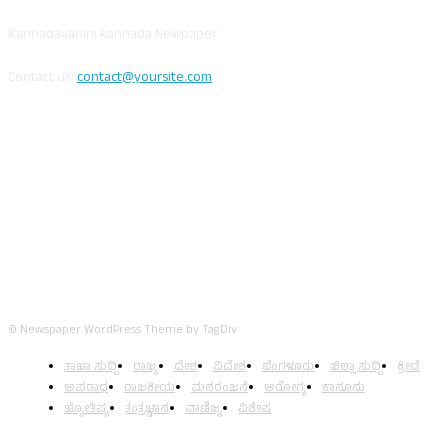
Kannadavahini kannada Newpaper
Contact us:
contact@yoursite.com
FOLLOW US
© Newspaper WordPress Theme by TagDiv
ತಾಜಾ ಸುದ್ದಿ
ರಾಜ್ಯ
ದೇಶ
ವಿದೇಶ
ಬೆಂಗಳೂರು
ಜಿಲ್ಲಾ ಸುದ್ದಿ
ಕ್ರೀಡೆ
ಅಪರಾಧ
ರಾಜಕೀಯ
ಮನರಂಜನೆ
ಆರೋಗ್ಯ
ಕಾನೂನು
ಜ್ಯೋತಿಷ್ಯ
ತಂತ್ರಜ್ಞಾನ
ವಾಣಿಜ್ಯ
ವಿಶೇಷ