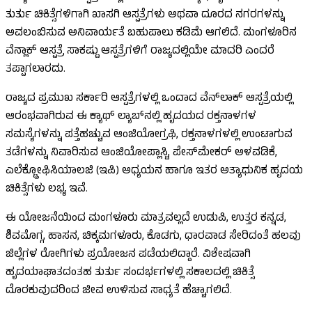
ತುರ್ತು ಚಿಕಿತ್ಸೆಗಳಿಗಾಗಿ ಖಾಸಗಿ ಆಸ್ಪತ್ರೆಗಳು ಅಥವಾ ದೂರದ ನಗರಗಳನ್ನು
ಅವಲಂಬಿಸುವ ಅನಿವಾರ್ಯತೆ ಬಹುಪಾಲು ಕಡಿಮೆ ಆಗಲಿದೆ. ಮಂಗಳೂರಿನ
ವೆನ್ಲಾಕ್ ಆಸ್ಪತ್ರೆ ಸಾಕಷ್ಟು ಆಸ್ಪತ್ರೆಗಳಿಗೆ ರಾಜ್ಯದಲ್ಲಿಯೇ ಮಾದರಿ ಎಂದರೆ
ತಪ್ಪಾಗಲಾರದು.
ರಾಜ್ಯದ ಪ್ರಮುಖ ಸರ್ಕಾರಿ ಆಸ್ಪತ್ರೆಗಳಲ್ಲಿ ಒಂದಾದ ವೆನ್‌ಲಾಕ್ ಆಸ್ಪತ್ರೆಯಲ್ಲಿ
ಆರಂಭವಾಗಿರುವ ಈ ಕ್ಯಾಥ್ ಲ್ಯಾಬ್‌ನಲ್ಲಿ ಹೃದಯದ ರಕ್ತನಾಳಗಳ
ಸಮಸ್ಯೆಗಳನ್ನು ಪತ್ತೆಹಚ್ಚುವ ಆಂಜಿಯೋಗ್ರಫಿ, ರಕ್ತನಾಳಗಳಲ್ಲಿ ಉಂಟಾಗುವ
ತಡೆಗಳನ್ನು ನಿವಾರಿಸುವ ಆಂಜಿಯೋಪ್ಲಾಸ್ಟಿ, ಪೇಸ್‌ಮೇಕರ್ ಅಳವಡಿಕೆ,
ಎಲೆಕ್ಟ್ರೋಫಿಸಿಯಾಲಜಿ (ಇಪಿ) ಅಧ್ಯಯನ ಹಾಗೂ ಇತರ ಅತ್ಯಾಧುನಿಕ ಹೃದಯ
ಚಿಕಿತ್ಸೆಗಳು ಲಭ್ಯ ಇವೆ.
ಈ ಯೋಜನೆಯಿಂದ ಮಂಗಳೂರು ಮಾತ್ರವಲ್ಲದೆ ಉಡುಪಿ, ಉತ್ತರ ಕನ್ನಡ,
ಶಿವಮೊಗ್ಗ, ಹಾಸನ, ಚಿಕ್ಕಮಗಳೂರು, ಕೊಡಗು, ಧಾರವಾಡ ಸೇರಿದಂತೆ ಹಲವು
ಜಿಲ್ಲೆಗಳ ರೋಗಿಗಳು ಪ್ರಯೋಜನ ಪಡೆಯಲಿದ್ದಾರೆ. ವಿಶೇಷವಾಗಿ
ಹೃದಯಾಘಾತದಂತಹ ತುರ್ತು ಸಂದರ್ಭಗಳಲ್ಲಿ ಸಕಾಲದಲ್ಲಿ ಚಿಕಿತ್ಸೆ
ದೊರಕುವುದರಿಂದ ಜೀವ ಉಳಿಸುವ ಸಾಧ್ಯತೆ ಹೆಚ್ಚಾಗಲಿದೆ.