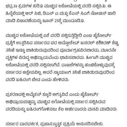
ಭದ್ರತಾ ಕ್ರಮಗಳ ಕುರಿತು ಮುಚ್ಚಿದ ಲಕೋಟೆಯಲ್ಲಿ ವರದಿ ಸಲ್ಲಿಸಿತು. ಈ
ಹಿನ್ನೆಲೆಯಲ್ಲಿ ಆರ್ ಸಿಬಿ, ಡಿಎನ್ ಎ ಮತ್ತು ಕೆಎಸ್ ಸಿಎಗೆ ನೋಟಿಸ್ ಜಾರಿ
ಮಾಡಿ ವಿಚಾರಣೆಯನ್ನು ಜೂನ್ 23ಕ್ಕೆ ಮುಂದೂಡಿತು.
ಮುಚ್ಚಿದ ಲಕೋಟೆಯಲ್ಲಿ ಏಕೆ ವರದಿ ಸಲ್ಲಿಸುತ್ತಿದ್ದೀರಿ ಎಂಬ ಹೈಕೋರ್ಟ್
ಪ್ರಶ್ನೆಗೆ ಉತ್ತರಿಸಿದ ಸರ್ಕಾರದ ಪರ ಅಡ್ವೋಕೇಟ್​ ಜನರಲ್​ ಶಶಿಕಿರಣ್‌ ಶೆಟ್ಟಿ,
ತನಿಖೆ ಇನ್ನೂ ಬಾಕಿಯಿರುವುದರಿಂದ ಪೂರ್ವಾಗ್ರಹವಿರಬಾರದು, ಮೂರನೇ
ವ್ಯಕ್ತಿಗಳ ವಿರುದ್ಧ ಅಭಿಪ್ರಾಯವೆಂದು ಭಾವಿಸಬಾರದು. ಹೀಗಾಗಿ ಮುಚ್ಚಿದ
ಲಕೋಟೆಯಲ್ಲಿ ವರದಿ ಸಲ್ಲಿಸಲಾಗಿದೆ. ದಾಖಲೆಗಳನ್ನು ಹಂಚಿಕೊಳ್ಳುವುದಕ್ಕೆ
ಸರ್ಕಾರದ ಆಕ್ಷೇಪವಿಲ್ಲ. ಆದರೆ ನ್ಯಾಯಾಂಗ ತನಿಖೆ ಬಾಕಿಯಿರುವುದರಿಂದ
ವರದಿ ಬಹಿರಂಗ ಬೇಡ ಎಂದು ಹೇಳಿದರು.
ಪ್ರಕರಣದಲ್ಲಿ ಅಮೈಕಸ್ ಕ್ಯೂರಿ ಅಗತ್ಯವಿದೆ ಎಂದು ಹೈಕೋರ್ಟ್
ಅಭಿಪ್ರಾಯಪಟ್ಟಿದ್ದು, ಮುಚ್ಚಿದ ಲಗೋಟೆಯಲ್ಲಿ ಸರ್ಕಾರ ಸಲ್ಲಿಸಿರುವ
ವರದಿಯನ್ನು ಬಹಿರಂಗಗೊಳಿಸಲು ಕೆಲ ಅರ್ಜಿದಾರರು ಮನವಿ ಮಾಡಿದರು.
ಸರ್ಕಾರ ಪಾರದರ್ಶಕ, ಪ್ರಜಾಸತ್ತಾತ್ಮಕ ಪ್ರಕ್ರಿಯೆ ಅನುಸರಿಸಬೇಕು.