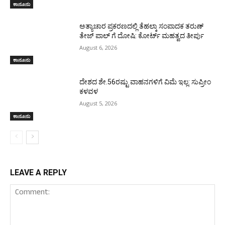
ಕಾನೂನು
ಅತ್ಯಾಚಾರ ಪ್ರಕರಣದಲ್ಲಿ ತೆಹಲ್ಕಾ ಸಂಪಾದಕ ತರುಣ್‌
ತೇಜ್‌ ಪಾಲ್‌ ಗೆ ದೋಷಿ: ಕೋರ್ಟ್‌ ಮಹತ್ವದ ತೀರ್ಪು
August 6, 2026
ಕಾನೂನು
ದೇಶದ ಶೇ.56ರಷ್ಟು ವಾಹನಗಳಿಗೆ ವಿಮೆ ಇಲ್ಲ: ಸುಪ್ರೀಂ
ಕಳವಳ
August 5, 2026
ಕಾನೂನು
LEAVE A REPLY