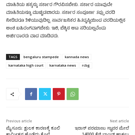
ಮಾಹಿತಿಯ ಹಕ್ಕನ್ನು ಸರ್ಕಾರ ಗೌರವಿಸಬೇಕು. ಸರ್ಕಾರ ಯಾವುದೇ
ಮಾಹಿತಿಯನ್ನೂ ಮುಚ್ಚಿಡಬಾರದು. ಸರ್ಕಾರ ಸಂಪೂರ್ಣ ತಪ್ಪು ವರದಿ
ನೀಡಿದರೂ ತಿಳಿಯುವುದಿಲ್ಲ. ಸಾರ್ವಜನಿಕರ ಹಿತದೃಷ್ಟಿಯಿಂದ ವರದಿಯಲ್ಲಿನ
ಅಂಶ ಬಹಿರಂಗವಾಗಬೇಕು. ಇಲಿ, ಬೆಕ್ಕಿನ ಆಟ ಸರಿಯಲ್ಲವೆಂದು
ಅರ್ಜಿದಾರರು ವಾದ ಮಾಡಿದರು.
TAGS
bengaluru stampede
kannada news
karnataka high court
karnataka news
rcbg
Previous article
Next article
ಮೈಸೂರು: ಕ್ಷುಲಕ ಕಾರಣಕ್ಕೆ ಕೂಲಿ
ಇರಾನ್ ಪರಮಾಣು ಸ್ಥಾವರ ಮೇಲೆ
ಕಾರ್ಮಿಕನ ಹೊಡೆದು ಕೊಲೆ
14000 ಕೆಜಿ ಬಾಂಬ್ ಹಾಕಲು