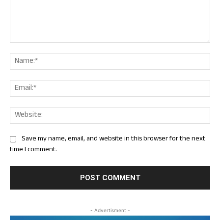
Comment:
Nam
Ema
Web
Save my name, email, and website in this browser for the next
time I comment.
- Advertisment -