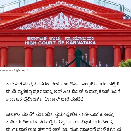
karnataka high court
ಆರ್ ಸಿಬಿ ಸಂಭ್ರಮಾಚರಣೆ ವೇಳೆ ಸಂಭವಿಸಿದ ಕಾಲ್ತುಳಿತ ದುರಂತದಲ್ಲಿ 11
ಮಂದಿ ಮೃತಪಟ್ಟ ಪ್ರಕರಣದಲ್ಲಿ ಆರ್ ಸಿಬಿ, ಡಿಎನ್ ಎ ಮತ್ತು ಕೆಎಸ್ ಸಿಎಗೆ
ಕರ್ನಾಟಕ ಹೈಕೋರ್ಟ್ ನೋಟಿಸ್ ಜಾರಿ ಮಾಡಿದೆ.
ಕಾಲ್ತುಳಿತ ಘಟನೆಗೆ ಸಂಬಂಧಿಸಿ ಸ್ವಯಂಪ್ರೇರಿತ ಸಾರ್ವಜನಿಕ ಹಿತಾಸಕ್ತಿ
ಅರ್ಜಿಯ ವಿಚಾರಣೆ ನಡೆಸುತ್ತಿರುವ ಹೈಕೋರ್ಟ್ ವಿಭಾಗೀಯ ಪೀಠಕ್ಕೆ
ಮಂಗಳವಾರ ರಾಜ್ಯ ಸರ್ಕಾರ ಆರ್ ಸಿಬಿ ಸಂಭ್ರಮಾಚರಣೆ ವೇಳೆ ಕೈಗೊಂಡ