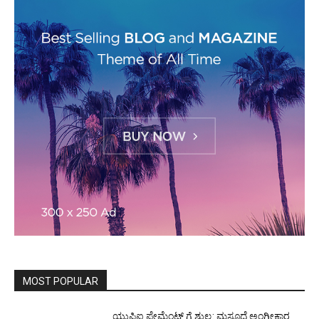
MOST POPULAR
ಯುಪಿಐ ಪೇಮೆಂಟ್ ಗೆ ಶುಲ್ಕ: ಮಸೂದೆ ಅಂಗೀಕಾರ