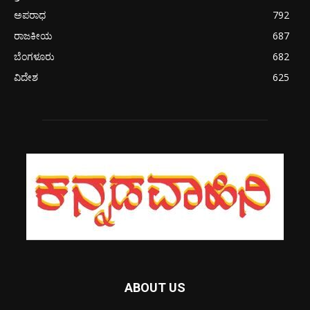
ಅಪರಾಧ
792
ರಾಜಕೀಯ
687
ಬೆಂಗಳೂರು
682
ವಿದೇಶ
625
ABOUT US