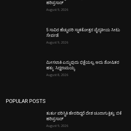
ಹರಿಪ್ರಸಾದ್
August 9, 2026
5 ಸಾವಿರ ಹೆಚ್ಚುವರಿ ಸ್ನಾತಕೋತ್ತರ ವೈದ್ಯಕೀಯ ಸೀಟು
ಸೇರ್ಪಡೆ
August 9, 2026
ಮೀಸಲಾತಿ ಎನ್ನುವುದು ಭಿಕ್ಷೆಯಲ್ಲ, ಅದು ಶೋಷಿತರ
ಹಕ್ಕು: ಸಿದ್ದರಾಮಯ್ಯ
August 8, 2026
POPULAR POSTS
ತುರ್ತು ಪರಿಸ್ಥಿತಿ ಹೇರದಿದ್ದರೆ ದೇಶ ಚೂರಾಗುತ್ತಿತ್ತು: ಬಿಕೆ
ಹರಿಪ್ರಸಾದ್
August 9, 2026