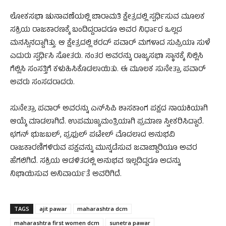
ಲೋಕಸಭಾ ಚುನಾವಣೆಯಲ್ಲಿ ಬಾರಾಮತಿ ಕ್ಷೇತ್ರದಲ್ಲಿ ಸ್ಪರ್ಧಿಸುವ ಮೂಲಕ
ಸಕ್ರಿಯ ರಾಜಕಾರಣಕ್ಕೆ ಬಂದಿದ್ದರಾದರೂ ಅವರ ನಿರ್ಧಾರ ಒಲ್ಲದ
ಮನಸ್ಸಿನದ್ದಾಗಿತ್ತು. ಆ ಕ್ಷೇತ್ರದಲ್ಲಿ ಶರದ್ ಪವಾರ್ ಮಗಳಾದ ಸುಪ್ರಿಯಾ ಸುಳೆ
ಎದುರು ಸ್ಪರ್ಧಿಸಿ ಸೋತರು. ನಂತರ ಅವರನ್ನು ರಾಜ್ಯಸಭಾ ಸ್ಥಾನಕ್ಕೆ ನಿಲ್ಲಿಸಿ
ಗೆಲ್ಲಿಸಿ ಸಂಸತ್ತಿಗೆ ಕಳುಹಿಸಿಕೊಡಲಾಯಿತು. ಈ ಮೂಲಕ ಸುನೇತ್ರಾ ಪವಾರ್
ಅವರು ಸಂಸದರಾದರು.
ಸುನೇತ್ರಾ ಪವಾರ್ ಅವರನ್ನು ಎನ್​ಸಿಪಿ ಶಾಸಕಾಂಗ ಪಕ್ಷದ ನಾಯಕಿಯಾಗಿ
ಆಯ್ಕೆ ಮಾಡಲಾಗಿದೆ. ಉಪಮುಖ್ಯಮಂತ್ರಿಯಾಗಿ ಪ್ರಮಾಣ ಸ್ವೀಕರಿಸಿದ್ದಾರೆ.
ಛಗನ್ ಭುಜಬಲ್, ಪ್ರಫುಲ್ ಪಟೇಲ್ ಮೊದಲಾದ ಅನುಭವಿ
ರಾಜಕಾರಣಿಗಳಿರುವ ಪಕ್ಷವನ್ನು ಮುನ್ನಡೆಸುವ ಜವಾಬ್ದಾರಿಯೂ ಅವರ
ಹೆಗಲಿಗಿದೆ. ಸಕ್ರಿಯ ಆಡಳಿತದಲ್ಲಿ ಅನುಭವ ಇಲ್ಲದಿದ್ದರೂ ಅದನ್ನು
ನಿಭಾಯಿಸುವ ಅನಿವಾರ್ಯತೆ ಅವರಿಗಿದೆ.
TAGS
ajit pawar
maharashtra dcm
maharashtra first women dcm
sunetra pawar