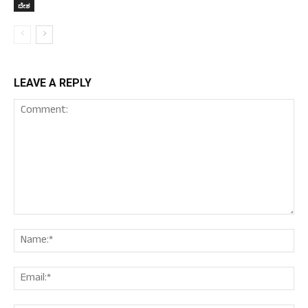
ದೇಶ
LEAVE A REPLY
Comment:
Nam
Ema