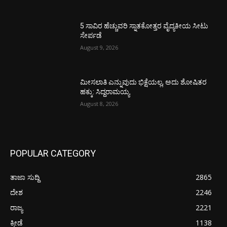
5 ಸಾವಿರ ಹೆಚ್ಚುವರಿ ಸ್ನಾತಕೋತ್ತರ ವೈದ್ಯಕೀಯ ಸೀಟು
ಸೇರ್ಪಡೆ
August 9, 2026
ಮೀಸಲಾತಿ ಎನ್ನುವುದು ಭಿಕ್ಷೆಯಲ್ಲ, ಅದು ಶೋಷಿತರ
ಹಕ್ಕು: ಸಿದ್ದರಾಮಯ್ಯ
August 8, 2026
POPULAR CATEGORY
ತಾಜಾ ಸುದ್ದಿ
2865
ದೇಶ
2246
ರಾಜ್ಯ
2221
ಕ್ರೀಡೆ
1138