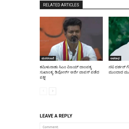
RELATED ARTICLES
ಮನರಂಜನೆ
ಅಪರಾಧ
ತಮಿಳುನಾಡು ಸಿಎಂ ವಿಜಯ್‌ ದಾಂಪತ್ಯ
ನಟ ದರ್ಶನ್ ಗೆ 
ಸುಖಾಂತ್ಯ: ಡಿವೋರ್ಸ್‌ ಅರ್ಜಿ ವಾಪಸ್‌ ಪಡೆದ
ಮುಂದಾದ ಮ
ಪತ್ನಿ!
LEAVE A REPLY