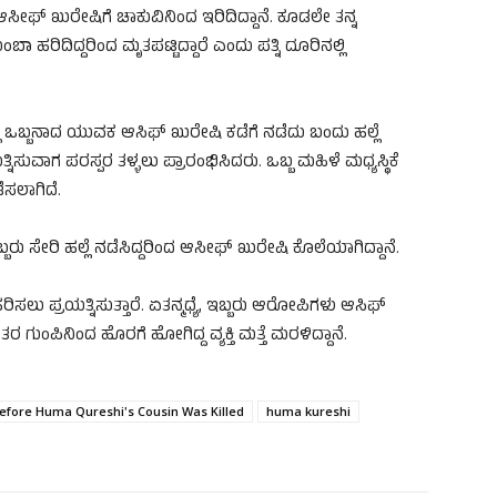
 ಆಸೀಫ್ ಖುರೇಷಿಗೆ ಚಾಕುವಿನಿಂದ ಇರಿದಿದ್ದಾನೆ. ಕೂಡಲೇ ತನ್ನ
ುಂಬಾ ಹರಿದಿದ್ದರಿಂದ ಮೃತಪಟ್ಟಿದ್ದಾರೆ ಎಂದು ಪತ್ನಿ ದೂರಿನಲ್ಲಿ
ಲ್ಲಿ ಒಬ್ಬನಾದ ಯುವಕ ಆಸಿಫ್ ಖುರೇಷಿ ಕಡೆಗೆ ನಡೆದು ಬಂದು ಹಲ್ಲೆ
ಯತ್ನಿಸುವಾಗ ಪರಸ್ಪರ ತಳ್ಳಲು ಪ್ರಾರಂಭಿಸಿದರು. ಒಬ್ಬ ಮಹಿಳೆ ಮಧ್ಯಸ್ಥಿಕೆ
ಡೆಸಲಾಗಿದೆ.
್ಬರು ಸೇರಿ ಹಲ್ಲೆ ನಡೆಸಿದ್ದರಿಂದ ಆಸೀಫ್ ಖುರೇಷಿ ಕೊಲೆಯಾಗಿದ್ದಾನೆ.
ಸಲು ಪ್ರಯತ್ನಿಸುತ್ತಾರೆ. ಏತನ್ಮಧ್ಯೆ, ಇಬ್ಬರು ಆರೋಪಿಗಳು ಆಸಿಫ್
ಂತರ ಗುಂಪಿನಿಂದ ಹೊರಗೆ ಹೋಗಿದ್ದ ವ್ಯಕ್ತಿ ಮತ್ತೆ ಮರಳಿದ್ದಾನೆ.
fore Huma Qureshi's Cousin Was Killed
huma kureshi