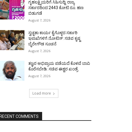
ಗೃಹಲಕ್ಷ್ಮಿಯರಿಗೆ ಸಿಹಿಸುದ್ದಿ: ರಾಜ್ಯ
ಸರ್ಕಾರದಿಂದ 2443 ಕೋಟಿ ರೂ. ಹಣ
ಬಿಡುಗಡೆ
August 7, 2026
ಸ್ವಚ್ಛತಾ ಕಾರ್ಯ ಕೈಗೊಳ್ಳದ ಸರ್ಕಾರಿ
ಇಲಾಖೆಗಳಿಗೆ ನೋಟಿಸ್: ಸಚಿವ ಕೃಷ್ಣ
ಬೈರೇಗೌಡ ಸೂಚನೆ
August 7, 2026
ತಜ್ಞರ ಅಭಿಪ್ರಾಯ ಪಡೆಯದೆ ಕೊಳವೆ ಬಾವಿ
ಕೊರೆಸಬೇಡಿ: ಸಚಿವ ಈಶ್ವರ ಖಂಡ್ರೆ
August 7, 2026
Load more
RECENT COMMENTS