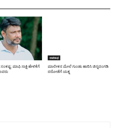
ಅಪರಾಧ
ಸಂಕಷ್ಟ: ಮಾಫಿ ಸಾಕ್ಷಿ ಹೇಳಿಕೆಗೆ
ಮಾಲೀಕನ ಮೇಲೆ ಗುಂಡು ಹಾರಿಸಿ ಚಿನ್ನದಂಗಡಿ
ೂವರು
ದರೋಡೆಗೆ ಯತ್ನ