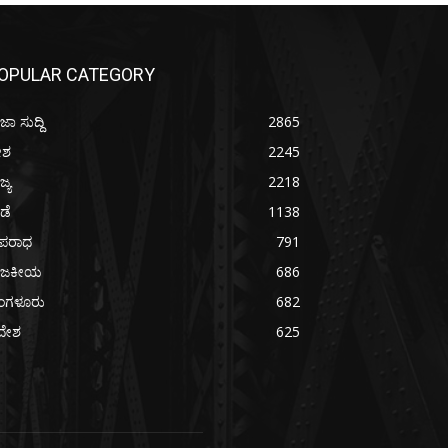
OPULAR CATEGORY
ಜಾ ಸುದ್ದಿ
2865
ೇಶ
2245
ಜ್ಯ
2218
ೀಡೆ
1138
ಪರಾಧ
791
ಾಜಕೀಯ
686
ೆಂಗಳೂರು
682
ದೇಶ
625