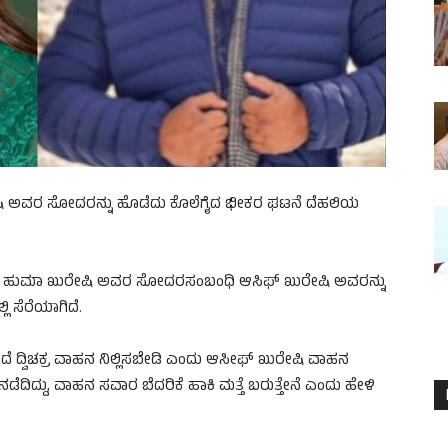
ೇಷಿ ಅವರ ಸೋದರನ್ನು ಹೊಡೆದು ಕೊಲೆಗೈದ ಭೀಕರ ಘಟನೆ ದೆಹಲಿಯ
ಿ ನಟಿ ಹುಮಾ ಖುರೇಷಿ ಅವರ ಸೋದರಸಂಬಂಧಿ ಆಸಿಫ್ ಖುರೇಷಿ ಅವರನ್ನು
ಲಿ ಸೆರೆಯಾಗಿದೆ.
ದೆ ದ್ವಿಚಕ್ರ ವಾಹನ ನಿಲ್ಲಿಸಬೇಡಿ ಎಂದು ಆಸೀಫ್ ಖುರೇಷಿ ವಾಹನ
ನಡೆದಿದ್ದು, ವಾಹನ ಸವಾರ ಬೆದರಿಕೆ ಹಾಕಿ ಮತ್ತೆ ಬರುತ್ತೇನೆ ಎಂದು ಹೇಳಿ