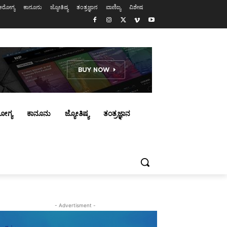
ಆರೋಗ್ಯ
ಕಾನೂನು
ಜ್ಯೋತಿಷ್ಯ
ತಂತ್ರಜ್ಞಾನ
ವಾಣಿಜ್ಯ
ವಿಶೇಷ
ೋಗ್ಯ
ಕಾನೂನು
ಜ್ಯೋತಿಷ್ಯ
ತಂತ್ರಜ್ಞಾನ
- Advertisment -