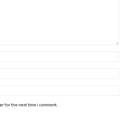
Name:*
Email:*
Website:
er for the next time I comment.