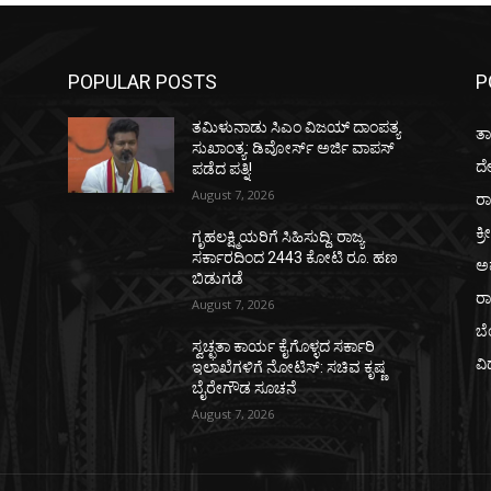
POPULAR POSTS
P
ತಮಿಳುನಾಡು ಸಿಎಂ ವಿಜಯ್‌ ದಾಂಪತ್ಯ
ತಾ
ಸುಖಾಂತ್ಯ: ಡಿವೋರ್ಸ್‌ ಅರ್ಜಿ ವಾಪಸ್‌
ದ
ಪಡೆದ ಪತ್ನಿ!
August 7, 2026
ರಾ
ಕ್ರ
ಗೃಹಲಕ್ಷ್ಮಿಯರಿಗೆ ಸಿಹಿಸುದ್ದಿ: ರಾಜ್ಯ
ಸರ್ಕಾರದಿಂದ 2443 ಕೋಟಿ ರೂ. ಹಣ
ಅ
ಬಿಡುಗಡೆ
ರ
August 7, 2026
ಬ
ಸ್ವಚ್ಛತಾ ಕಾರ್ಯ ಕೈಗೊಳ್ಳದ ಸರ್ಕಾರಿ
ವಿ
ಇಲಾಖೆಗಳಿಗೆ ನೋಟಿಸ್: ಸಚಿವ ಕೃಷ್ಣ
ಬೈರೇಗೌಡ ಸೂಚನೆ
August 7, 2026