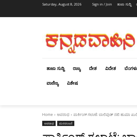
Saturday, August 8, 2026
Sign in / Join
ತಾಜಾ ಸುದ್ದಿ
ತಾಜಾ ಸುದ್ದಿ
ರಾಜ್ಯ
ದೇಶ
ವಿದೇಶ
ಬೆಂಗಳ
ವಾಣಿಜ್ಯ
ವಿಶೇಷ
Home
ಅಪರಾಧ
ಪಾರ್ಕಿಂಗ್ ಗಲಾಟೆ: ಬಾಲಿವುಡ್ ನಟಿ ಹುಮಾ ಖು
ಅಪರಾಧ
ಮನರಂಜನೆ