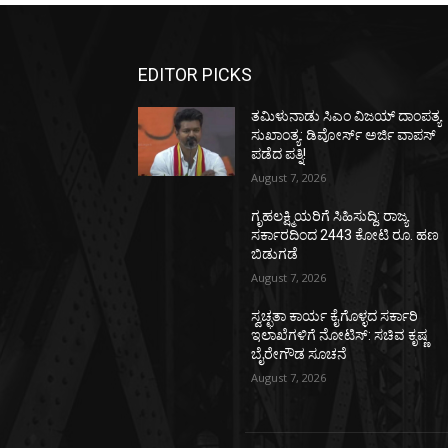
EDITOR PICKS
ತಮಿಳುನಾಡು ಸಿಎಂ ವಿಜಯ್‌ ದಾಂಪತ್ಯ
ಸುಖಾಂತ್ಯ: ಡಿವೋರ್ಸ್‌ ಅರ್ಜಿ ವಾಪಸ್‌
ಪಡೆದ ಪತ್ನಿ!
August 7, 2026
ಗೃಹಲಕ್ಷ್ಮಿಯರಿಗೆ ಸಿಹಿಸುದ್ದಿ: ರಾಜ್ಯ
ಸರ್ಕಾರದಿಂದ 2443 ಕೋಟಿ ರೂ. ಹಣ
ಬಿಡುಗಡೆ
August 7, 2026
ಸ್ವಚ್ಛತಾ ಕಾರ್ಯ ಕೈಗೊಳ್ಳದ ಸರ್ಕಾರಿ
ಇಲಾಖೆಗಳಿಗೆ ನೋಟಿಸ್: ಸಚಿವ ಕೃಷ್ಣ
ಬೈರೇಗೌಡ ಸೂಚನೆ
August 7, 2026