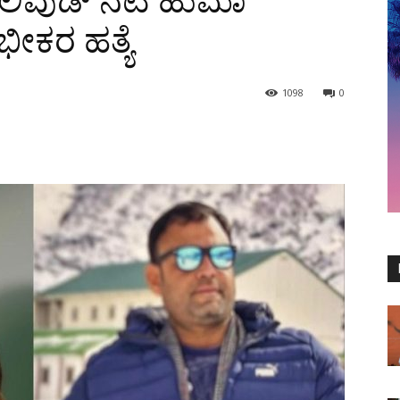
ಬಾಲಿವುಡ್ ನಟಿ ಹುಮಾ
ೀಕರ ಹತ್ಯೆ
1098
0