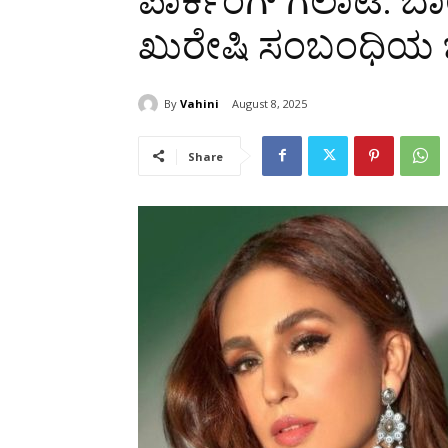
ಪಾರ್ಕಿಂಗ್ ಗಲಾಟೆ: 
ಖುರೇಷಿ ಸಂಬಂಧಿಯ ಭ
By
Vahini
August 8, 2025
Share