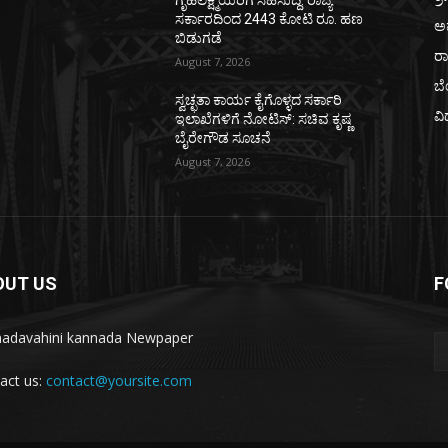
ಗೃಹಲಕ್ಷ್ಮಿಯರಿಗೆ ಸಿಹಿಸುದ್ದಿ: ರಾಜ್ಯ
ಸರ್ಕಾರದಿಂದ 2443 ಕೋಟಿ ರೂ. ಹಣ
ಅ
ಬಿಡುಗಡೆ
ರ
August 7, 2026
ಬ
ಸ್ವಚ್ಛತಾ ಕಾರ್ಯ ಕೈಗೊಳ್ಳದ ಸರ್ಕಾರಿ
ವಿ
ಇಲಾಖೆಗಳಿಗೆ ನೋಟಿಸ್: ಸಚಿವ ಕೃಷ್ಣ
ಬೈರೇಗೌಡ ಸೂಚನೆ
August 7, 2026
OUT US
F
adavahini kannada Newpaper
act us:
contact@yoursite.com