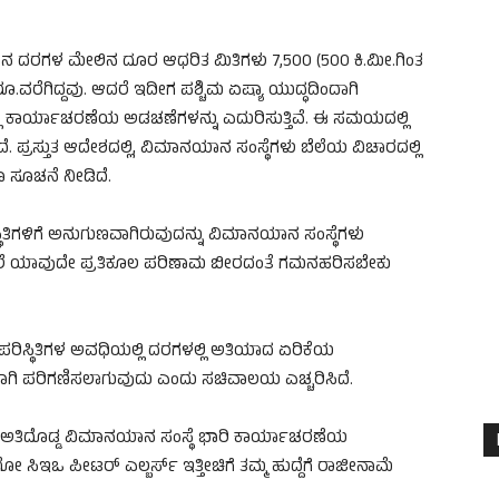
ಮಾನ ದರಗಳ ಮೇಲಿನ ದೂರ ಆಧರಿತ ಮಿತಿಗಳು 7,500 (500 ಕಿ.ಮೀ.ಗಿಂತ
ರೂ.ವರೆಗಿದ್ದವು. ಆದರೆ ಇದೀಗ ಪಶ್ಚಿಮ ಏಷ್ಯಾ ಯುದ್ಧದಿಂದಾಗಿ
ಿ ಕಾರ್ಯಾಚರಣೆಯ ಅಡಚಣೆಗಳನ್ನು ಎದುರಿಸುತ್ತಿವೆ. ಈ ಸಮಯದಲ್ಲಿ
. ಪ್ರಸ್ತುತ ಆದೇಶದಲ್ಲಿ, ವಿಮಾನಯಾನ ಸಂಸ್ಥೆಗಳು ಬೆಲೆಯ ವಿಚಾರದಲ್ಲಿ
ೂ ಸೂಚನೆ ನೀಡಿದೆ.
ಿತಿಗಳಿಗೆ ಅನುಗುಣವಾಗಿರುವುದನ್ನು ವಿಮಾನಯಾನ ಸಂಸ್ಥೆಗಳು
 ಮೇಲೆ ಯಾವುದೇ ಪ್ರತಿಕೂಲ ಪರಿಣಾಮ ಬೀರದಂತೆ ಗಮನಹರಿಸಬೇಕು
 ಪರಿಸ್ಥಿತಿಗಳ ಅವಧಿಯಲ್ಲಿ ದರಗಳಲ್ಲಿ ಅತಿಯಾದ ಏರಿಕೆಯ
ಾಗಿ ಪರಿಗಣಿಸಲಾಗುವುದು ಎಂದು ಸಚಿವಾಲಯ ಎಚ್ಚರಿಸಿದೆ.
ಶದ ಅತಿದೊಡ್ಡ ವಿಮಾನಯಾನ ಸಂಸ್ಥೆ ಭಾರಿ ಕಾರ್ಯಾಚರಣೆಯ
ಸಿಇಒ ಪೀಟರ್ ಎಲ್ಬರ್ಸ್ ಇತ್ತೀಚಿಗೆ ತಮ್ಮ ಹುದ್ದೆಗೆ ರಾಜೀನಾಮೆ