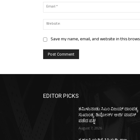
Save my name, email, and website in this brows
EDITOR PICKS
ತಮಿಳುನಾಡು ಸಿಎಂ ವಿಜಯ್‌ ದಾಂಪತ್ಯ
ಸುಖಾಂತ್ಯ: ಡಿವೋರ್ಸ್‌ ಅರ್ಜಿ ವಾಪಸ್‌
ಪಡೆದ ಪತ್ನಿ!
August 7, 2026