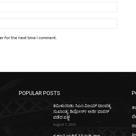
Email:*
Website:
er for the next time I comment.
POPULAR POSTS
P
ತಮಿಳುನಾಡು ಸಿಎಂ ವಿಜಯ್‌ ದಾಂಪತ್ಯ
ತಾ
ಸುಖಾಂತ್ಯ: ಡಿವೋರ್ಸ್‌ ಅರ್ಜಿ ವಾಪಸ್‌
ದ
ಪಡೆದ ಪತ್ನಿ!
August 7, 2026
ರಾ
ಕ್ರ