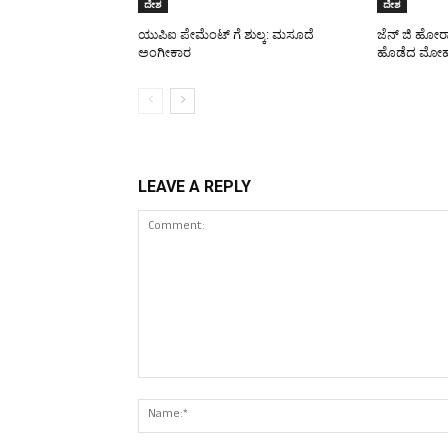
ದೇಶ
ದೇಶ
ಯುಪಿಐ ಪೇಮೆಂಟ್ ಗೆ ಶುಲ್ಕ: ಮಸೂದೆ
ಜೆನ್ ಜಿ ಹೋರ
ಅಂಗೀಕಾರ
ಹೊಡೆದ ಮೋಹ
LEAVE A REPLY
Comment: