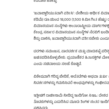
ಕಡಿವಾಣ ಹಾಕಿತ್ತು.
‘ಜವಾಬ್ದಾರಿಯುತವಾಗಿ ವರ್ತಿಸಿ’: ದೇಶೀಯ ಆರ್ಥಿಕ ವಿ
ಕಡಿಮೆ) ರೂ.ಯಿಂದ 18,000 (1,500 ಕಿ.ಮೀ.ಗಿಂತ ಹೆಚ್ಚು) 
ವಿಮಾನಯಾನ ಸಂಸ್ಥೆಗಳು ಅಂತಾರಾಷ್ಟ್ರೀಯ ಮಾರ್ಗಗಳಲ್ಲ
ಕೇಂದ್ರ ಸರ್ಕಾರ ವಿಮಾನಯಾನ ಸಂಸ್ಥೆಗಳ ನೆರವಿಗೆ ಬಂದಿದೆ
ಶಿಸ್ತು ಪಾಲಿಸಿ, ಜವಾಬ್ದಾರಿಯುತವಾಗಿ ವರ್ತಿಸಬೇಕು ಎಂದ
ದರಗಳು ಸಮಂಜಸ, ಪಾರದರ್ಶಕ ಮತ್ತು ಮಾರುಕಟ್ಟೆ ಪರಿಸ್ಥ
ಖಚಿತಪಡಿಸಿಕೊಳ್ಳಬೇಕು. ಪ್ರಯಾಣಿಕರ ಹಿತಾಸಕ್ತಿಗಳ
ಎಂದು ಸಚಿವಾಲಯ ಸಲಹೆ ಕೊಟ್ಟಿದೆ.
ವಿಶೇಷವಾಗಿ ಗರಿಷ್ಠ ಬೇಡಿಕೆ, ಅಡೆತಡೆಗಳು ಅಥವಾ ತುರ್ತು
ನಿದರ್ಶನಗಳನ್ನು ಗಮನಿಸಿದರೆ ಅಂಥವುಗಳನ್ನು ಗಂಭೀರವ
ಇತ್ತೀಚಿಗೆ ರಾಜೀನಾಮೆ ನೀಡಿದ್ದ ಇಂಡಿಗೋ ಸಿಇಒ: ದೇ
ತೊಡಕುಗಳನ್ನು ಎದುರಿಸಿದ ಮೂರು ತಿಂಗಳ ನಂತರ ಇಂಡಿಗೋ 
ಸಲ್ಲಿಸಿದ್ದರು.