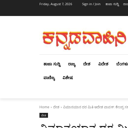
Friday, August 7, 2026
Sign in / Join
ತಾಜಾ ಸುದ್ದಿ
ರಾಜ್
ತಾಜಾ ಸುದ್ದಿ
ರಾಜ್ಯ
ದೇಶ
ವಿದೇಶ
ಬೆಂಗಳ
ವಾಣಿಜ್ಯ
ವಿಶೇಷ
Home
ದೇಶ
ವಿಮಾನಯಾನ ದರ ಮಿತಿ ಆದೇಶ ವಾಪಸ್: ಕೇಂದ್ರ ಸರ
ದೇಶ