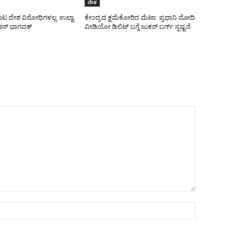
ದೇಶ
ಾಟ ದೇಶ ವಿರೋಧಿಗಳಲ್ಲ: ಉಲ್ಟಾ
ಕೇಂದ್ರದ ಕ್ಷಮೆಕೋರಿದ ಮೆಟಾ: ಪ್ರಧಾನಿ ಮೋದಿ
ನ್ ಭಾಗವತ್
ವೀಡಿಯೋ ಡಿಲಿಟ್ ಬಗ್ಗೆ ಜುಕರ್ ಬರ್ಗ್ ಸ್ಪಷ್ಟನೆ
Name:*