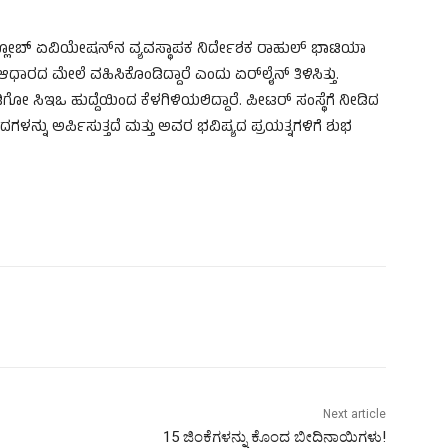
ರ್‌ಗ್ಲೋಬ್ ಏವಿಯೇಷನ್‌ನ ವ್ಯವಸ್ಥಾಪಕ ನಿರ್ದೇಶಕ ರಾಹುಲ್ ಭಾಟಿಯಾ
ಾರದ ಮೇಲೆ ವಹಿಸಿಕೊಂಡಿದ್ದಾರೆ ಎಂದು ಏರ್‌ಲೈನ್ ತಿಳಿಸಿತ್ತು.
ಗೋ ಸಿಇಒ ಹುದ್ದೆಯಿಂದ ಕೆಳಗಿಳಿಯಲಿದ್ದಾರೆ. ಪೀಟರ್ ಸಂಸ್ಥೆಗೆ ನೀಡಿದ
ಳನ್ನು ಅರ್ಪಿಸುತ್ತದೆ ಮತ್ತು ಅವರ ಭವಿಷ್ಯದ ಪ್ರಯತ್ನಗಳಿಗೆ ಶುಭ
Next article
15 ಜಿಂಕೆಗಳನ್ನು ಕೊಂದ ಬೀದಿನಾಯಿಗಳು!