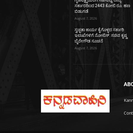
ಗೃಹಲಕ್ಷ್ಮಿಯರಿಗೆ ಸಿಹಿಸುದ್ದಿ: ರಾಜ್ಯ
ಸರ್ಕಾರದಿಂದ 2443 ಕೋಟಿ ರೂ. ಹಣ
ಬಿಡುಗಡೆ
August 7, 2026
ಸ್ವಚ್ಛತಾ ಕಾರ್ಯ ಕೈಗೊಳ್ಳದ ಸರ್ಕಾರಿ
ಇಲಾಖೆಗಳಿಗೆ ನೋಟಿಸ್: ಸಚಿವ ಕೃಷ್ಣ
ಬೈರೇಗೌಡ ಸೂಚನೆ
August 7, 2026
AB
Kann
Cont