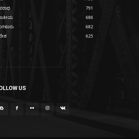
ಪರಾಧ
791
ಾಜಕೀಯ
686
ೆಂಗಳೂರು
682
ದೇಶ
625
OLLOW US