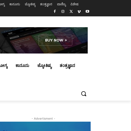
ಗ್ಯ
ಕಾನೂನು
ಜ್ಯೋತಿಷ್ಯ
ತಂತ್ರಜ್ಞಾನ
ವಾಣಿಜ್ಯ
ವಿಶೇಷ
ೋಗ್ಯ
ಕಾನೂನು
ಜ್ಯೋತಿಷ್ಯ
ತಂತ್ರಜ್ಞಾನ
- Advertisment -