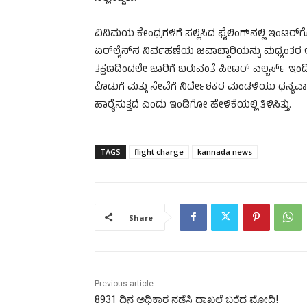
ವಿನಿಮಯ ಕೇಂದ್ರಗಳಿಗೆ ಸಲ್ಲಿಸಿದ ಫೈಲಿಂಗ್‌ನಲ್ಲಿ ಇಂಟ
ಏರ್‌ಲೈನ್‌ನ ನಿರ್ವಹಣೆಯ ಜವಾಬ್ದಾರಿಯನ್ನು ಮಧ್ಯಂತರ ಆಧ
ತಕ್ಷಣದಿಂದಲೇ ಜಾರಿಗೆ ಬರುವಂತೆ ಪೀಟರ್ ಎಲ್ಬರ್ಸ್ ಇಂಡಿ
ಕೊಡುಗೆ ಮತ್ತು ಸೇವೆಗೆ ನಿರ್ದೇಶಕರ ಮಂಡಳಿಯು ಧನ್ಯವಾದಗ
ಹಾರೈಸುತ್ತದೆ ಎಂದು ಇಂಡಿಗೋ ಹೇಳಿಕೆಯಲ್ಲಿ ತಿಳಿಸಿತ್ತು.
TAGS
flight charge
kannada news
Share
Previous article
8931 ದಿನ ಅಧಿಕಾರ ನಡೆಸಿ ದಾಖಲೆ ಬರೆದ ಮೋದಿ!