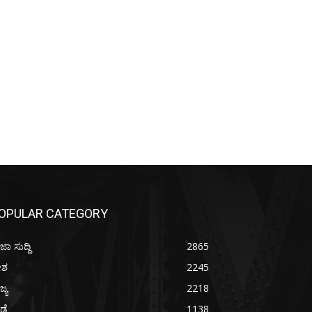
OPULAR CATEGORY
ಜಾ ಸುದ್ದಿ
2865
ೇಶ
2245
ಜ್ಯ
2218
ೀಡೆ
1138