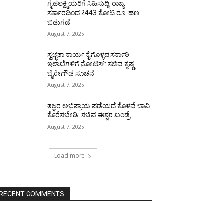
ಗೃಹಲಕ್ಷ್ಮಿಯರಿಗೆ ಸಿಹಿಸುದ್ದಿ: ರಾಜ್ಯ
ಸರ್ಕಾರದಿಂದ 2443 ಕೋಟಿ ರೂ. ಹಣ
ಬಿಡುಗಡೆ
August 7, 2026
ಸ್ವಚ್ಛತಾ ಕಾರ್ಯ ಕೈಗೊಳ್ಳದ ಸರ್ಕಾರಿ
ಇಲಾಖೆಗಳಿಗೆ ನೋಟಿಸ್: ಸಚಿವ ಕೃಷ್ಣ
ಬೈರೇಗೌಡ ಸೂಚನೆ
August 7, 2026
ತಜ್ಞರ ಅಭಿಪ್ರಾಯ ಪಡೆಯದೆ ಕೊಳವೆ ಬಾವಿ
ಕೊರೆಸಬೇಡಿ: ಸಚಿವ ಈಶ್ವರ ಖಂಡ್ರೆ
August 7, 2026
Load more
RECENT COMMENTS