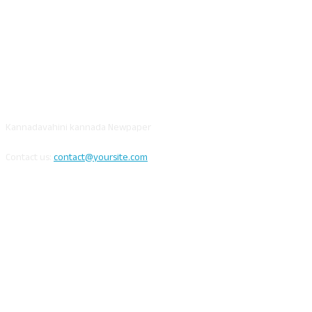
ABOUT US
Kannadavahini kannada Newpaper
Contact us:
contact@yoursite.com
FOLLOW US