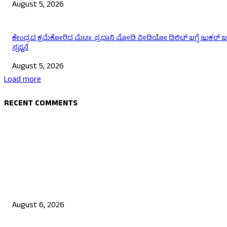
August 5, 2026
ಕೇಂದ್ರದ ಕ್ಷಮೆಕೋರಿದ ಮೆಟಾ: ಪ್ರಧಾನಿ ಮೋದಿ ವೀಡಿಯೋ ಡಿಲಿಟ್ ಬಗ್ಗೆ ಜುಕರ್ ಬ
ಸ್ಪಷ್ಟನೆ
August 5, 2026
Load more
RECENT COMMENTS
EDITOR PICKS
ಅತ್ಯಾಚಾರ ಪ್ರಕರಣದಲ್ಲಿ ತೆಹಲ್ಕಾ ಸಂಪಾದಕ ತರುಣ್‌ ತೇಜ್‌ ಪಾಲ್‌ ಗೆ ದೋಷಿ: ಕೋರ್ಟ
ಮಹತ್ವದ ತೀರ್ಪು
August 6, 2026