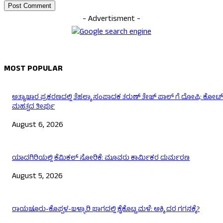
- Advertisment -
MOST POPULAR
ಅತ್ಯಾಚಾರ ಪ್ರಕರಣದಲ್ಲಿ ತೆಹಲ್ಕಾ ಸಂಪಾದಕ ತರುಣ್‌ ತೇಜ್‌ ಪಾಲ್‌ ಗೆ ದೋಷಿ: ಕೋರ್ಟ
ಮಹತ್ವದ ತೀರ್ಪು
August 6, 2026
ಯಾದಗಿರಿಯಲ್ಲಿ ಕೆಮಿಕಲ್ ಸೋರಿಕೆ: ಮೂವರು ಕಾರ್ಮಿಕರ ದುರ್ಮರಣ
August 5, 2026
ರಾಯಚೂರು-ಕೊಪ್ಪಳ-ಬಳ್ಳಾರಿ ಭಾಗದಲ್ಲಿ ಕೈಕೊಟ್ಟ ಮಳೆ: ಅಕ್ಕಿ ದರ ಗಗನಕ್ಕೆ?