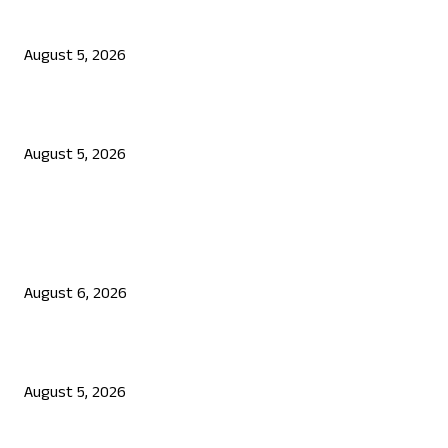
ಯಾದಗಿರಿಯಲ್ಲಿ ಕೆಮಿಕಲ್ ಸೋರಿಕೆ: ಮೂವರು ಕಾರ್ಮಿಕರ ದುರ್ಮರಣ
August 5, 2026
ರಾಯಚೂರು-ಕೊಪ್ಪಳ-ಬಳ್ಳಾರಿ ಭಾಗದಲ್ಲಿ ಕೈಕೊಟ್ಟ ಮಳೆ: ಅಕ್ಕಿ ದರ ಗಗನಕ್ಕೆ?
August 5, 2026
POPULAR POSTS
ಅತ್ಯಾಚಾರ ಪ್ರಕರಣದಲ್ಲಿ ತೆಹಲ್ಕಾ ಸಂಪಾದಕ ತರುಣ್‌ ತೇಜ್‌ ಪಾಲ್‌ ಗೆ ದೋಷಿ: ಕೋರ್ಟ
ಮಹತ್ವದ ತೀರ್ಪು
August 6, 2026
ಯಾದಗಿರಿಯಲ್ಲಿ ಕೆಮಿಕಲ್ ಸೋರಿಕೆ: ಮೂವರು ಕಾರ್ಮಿಕರ ದುರ್ಮರಣ
August 5, 2026