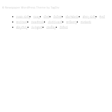
© Newspaper WordPress Theme by TagDiv
ತಾಜಾ ಸುದ್ದಿ
ರಾಜ್ಯ
ದೇಶ
ವಿದೇಶ
ಬೆಂಗಳೂರು
ಜಿಲ್ಲಾ ಸುದ್ದಿ
ಕ್ರೀಡೆ
ಅಪರಾಧ
ರಾಜಕೀಯ
ಮನರಂಜನೆ
ಆರೋಗ್ಯ
ಕಾನೂನು
ಜ್ಯೋತಿಷ್ಯ
ತಂತ್ರಜ್ಞಾನ
ವಾಣಿಜ್ಯ
ವಿಶೇಷ