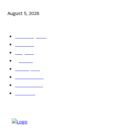
ರಾಯಚೂರು-ಕೊಪ್ಪಳ-ಬಳ್ಳಾರಿ ಭಾಗದಲ್ಲಿ ಕೈಕೊಟ್ಟ ಮಳೆ: ಅಕ್ಕಿ ದರ ಗಗನಕ್ಕೆ?
August 5, 2026
POPULAR CATEGORY
ತಾಜಾ ಸುದ್ದಿ
2865
ದೇಶ
2243
ರಾಜ್ಯ
2216
ಕ್ರೀಡೆ
1138
ಅಪರಾಧ
789
ರಾಜಕೀಯ
686
ಬೆಂಗಳೂರು
681
ವಿದೇಶ
625