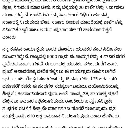
ದತ್ತು ತೆಗೆದುಕೊಳ್ಳಬೇಕು. ಸರ್ಕಾರಿ ಶಾಲೆಗಳಲ್ಲಿ ನಗರ ಪ್ರದೇಶದಲ್ಲಿ ಸಿಗುವ
ಶಿಕ್ಷಣ, ಸಿಗುವಂತೆ ಮಾಡಬೇಕು. ನಮ್ಮ ಜಿಲ್ಲೆಯಲ್ಲಿ 20 ಶಾಲೆಗಳನ್ನು ನಿರ್ಮಿಸಲು
ಮುಂದಾಗಿದ್ದೇವೆ. ಕಂಪನಿಗಳು ತಮ್ಮ ಸಿಎಸ್ಆರ್ ನಿಧಿಯ ಹಣವನ್ನು
ಸರ್ಕಾರಕ್ಕೆ ನೀಡುವುದು ಬೇಡ, ಸರ್ಕಾರ ನೀಡುವ ಮಾದರಿಯಲ್ಲಿ ಶಾಲೆಗಳನ್ನು
ನಿರ್ಮಿಸಿಕೊಟ್ಟರೆ ಸಾಕು. ಇದು ಸಂಪೂರ್ಣ ಸರ್ಕಾರಿ ಶಾಲೆಯಾಗಿರುತ್ತವೆ
ಎಂದರು.
ನನ್ನ ಕನಸಿನ ಕಾರ್ಯಕ್ರಮ ಭಾರತ ಜೋಡೋ ಯುವಕರ ಸಂಘ ನಿರ್ಮಿಸಲು
ಮುಂದಾಗಿದ್ದೇವೆ. ರಾಜ್ಯದಲ್ಲಿ 6000 ಗ್ರಾಮ ಪಂಚಾಯ್ತಿಗಳಿದ್ದು, 4 ಸಾವಿರ ನಗರ
ಪ್ರದೇಶದ ವಾರ್ಡ್ ಗಳಿವೆ. ಈ ಭಾಗದಲ್ಲಿ ಯುವಕರ ಸೌಹಾರ್ದತೆಗೆ ಹಾಗೂ
ಪ್ರತಿಭೆ ಅನಾವರಣಕ್ಕೆ ವೇದಿಕೆ ಕಲ್ಪಿಸಲು ಈ ಕಾರ್ಯಕ್ರಮ ರೂಪಿಸಲಾಗಿದೆ.
ಇದು ರಾಜಕೀಯೇತ್ತರ ಸಂಘಗಳಾಗಿದ್ದು, 16 ವರ್ಷಗಳಿಂದ 35 ಅತವಾ 40
ವರ್ಷವರೆಗಿನವರು ಈ ಸಂಘಗಳ ಸದಸ್ಯರಾಗಬಹುದು. ವಯೋಮಿತಿಯನ್ನು
ಶೀಘ್ರವೇ ತೀರ್ಮಾನಿಸಲಾಗುವುದು. ಕ್ರೀಡೆ, ಸಾಂಸ್ಕೃತಿಕ, ನಾಯಕತ್ವ ಪ್ರತಿಭೆ
ಹೆಚ್ಚಿಸಲು ಅವಕಾಶ ಕಲ್ಪಿಸಲಾಗುವುದು. ರಾಜಕೀಯ ಹಸ್ತಕ್ಷೇಪವಿಲ್ಲದೇ
ಸಂಘಗಳ ರಚನೆಗೆ ಶೀಘ್ರವೇ ಮಾರ್ಗಸೂಚಿ ಹೊರಡಿಸಲಾಗುವುದು. ಪ್ರತಿ
ಸಂಘಕ್ಕೆ ವಾರ್ಷಿಕ 10 ಲಕ್ಷ ಅನುದಾನ ನೀಡಲಾಗುವುದು ಎಂದು ಹೇಳಿದರು.