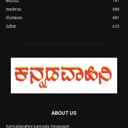
ಅಪರಾಧ
791
ರಾಜಕೀಯ
686
ಬೆಂಗಳೂರು
681
ವಿದೇಶ
625
ABOUT US
Kannadavahini kannada Newpaper