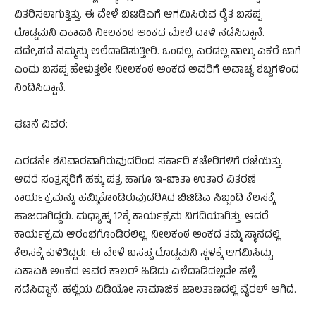
ವಿತರಿಸಲಾಗುತ್ತಿತ್ತು. ಈ ವೇಳೆ ಬಿಟಿಡಿಎಗೆ ಆಗಮಿಸಿರುವ ರೈತ ಬಸಪ್ಪ
ದೊಡ್ಡಮನಿ ಏಕಾಏಕಿ ನೀಲಕಂಠ ಅಂಕದ ಮೇಲೆ ದಾಳಿ ನಡೆಸಿದ್ದಾನೆ.
ಪದೇ,ಪದೆ ನಮ್ಮನ್ನು ಅಲೆದಾಡಿಸುತ್ತೀರಿ. ಒಂದಲ್ಲ, ಎರಡಲ್ಲ ನಾಲ್ಕು ಎಕರೆ ಜಾಗೆ
ಎಂದು ಬಸಪ್ಪ ಹೇಳುತ್ತಲೇ ನೀಲಕಂಠ ಅಂಕದ ಅವರಿಗೆ ಅವಾಚ್ಯ ಶಬ್ದಗಳಿಂದ
ನಿಂದಿಸಿದ್ದಾನೆ.
ಘಟನೆ ವಿವರ:
ಎರಡನೇ ಶನಿವಾರವಾಗಿರುವುದರಿಂದ ಸರ್ಕಾರಿ ಕಚೇರಿಗಳಿಗೆ ರಜೆಯಿತ್ತು.
ಆದರೆ ಸಂತ್ರಸ್ತರಿಗೆ ಹಕ್ಕು ಪತ್ರ ಹಾಗೂ ಇ-ಖಾತಾ ಉತಾರ ವಿತರಣೆ
ಕಾರ್ಯಕ್ರಮನ್ನು ಹಮ್ಮಿಕೊಂಡಿರುವುದರಿAದ ಬಿಟಿಡಿಎ ಸಿಬ್ಬಂದಿ ಕೆಲಸಕ್ಕೆ
ಹಾಜರಾಗಿದ್ದರು. ಮಧ್ಯಾಹ್ನ 12ಕ್ಕೆ ಕಾರ್ಯಕ್ರಮ ನಿಗದಿಯಾಗಿತ್ತು. ಆದರೆ
ಕಾರ್ಯಕ್ರಮ ಆರಂಭಗೊಂಡಿರಲಿಲ್ಲ. ನೀಲಕಂಠ ಅಂಕದ ತಮ್ಮ ಸ್ಥಾನದಲ್ಲಿ
ಕೆಲಸಕ್ಕೆ ಕುಳಿತಿದ್ದರು. ಈ ವೇಳೆ ಬಸಪ್ಪ ದೊಡ್ಡಮನಿ ಸ್ಥಳಕ್ಕೆ ಆಗಮಿಸಿದ್ದು,
ಏಕಾಏಕಿ ಅಂಕದ ಅವರ ಕಾಲರ್ ಹಿಡಿದು ಎಳೆದಾಡಿದಲ್ಲದೇ ಹಲ್ಲೆ
ನಡೆಸಿದ್ದಾನೆ. ಹಲ್ಲೆಯ ವಿಡಿಯೋ ಸಾಮಾಜಿಕ ಜಾಲತಾಣದಲ್ಲಿ ವೈರಲ್ ಆಗಿದೆ.