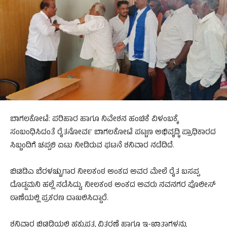
ಬಾಗಲಕೋಟೆ: ಪರಿಹಾರ ಹಾಗೂ ನಿವೇಶನ ಹಂಚಿಕೆ ವಿಳಂಬಕ್ಕೆ
ಸಂಬಂಧಿಸಿದಂತೆ ರೈತನೋರ್ವ ಬಾಗಲಕೋಟೆ ಪಟ್ಟಣ ಅಭಿವೃದ್ಧಿ ಪ್ರಾಧಿಕಾರದ
ಸಿಬ್ಬಂದಿಗೆ ಚಪ್ಪಲಿ ಏಟು ನೀಡಿರುವ ಘಟನೆ ಶನಿವಾರ ನಡೆದಿದೆ.
ಬಿಟಿಡಿಎ ಬೆರಳಚ್ಚುಗಾರ ನೀಲಕಂಠ ಅಂಕದ ಅವರ ಮೇಲೆ ರೈತ ಬಸಪ್ಪ
ದೊಡ್ಡಮನಿ ಹಲ್ಲೆ ನಡೆಸಿದ್ದು, ನೀಲಕಂಠ ಅಂಕದ ಅವರು ನವನಗರ ಪೊಲೀಸ್
ಠಾಣೆಯಲ್ಲಿ ಪ್ರಕರಣ ದಾಖಲಿಸಿದ್ದಾರೆ.
ಶನಿವಾರ ಬಿಟಿಡಿಯಲ್ಲಿ ಹಕ್ಕುಪತ್ರ ವಿತರಣೆ ಹಾಗೂ ಇ-ಖಾತಾಗಳನ್ನು