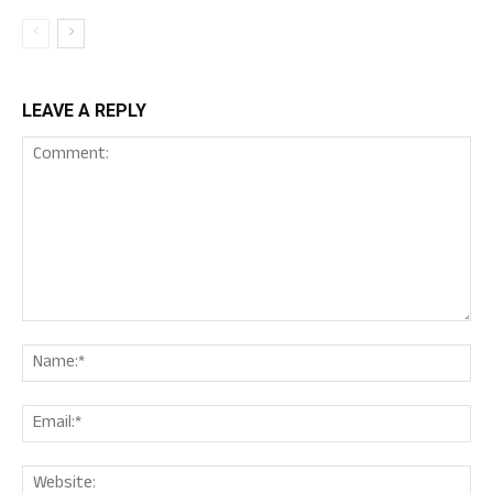
LEAVE A REPLY
Comment:
Nam
Ema
Web