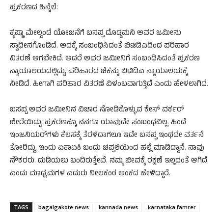
ಪ್ರಕರಣದ ಹಿನ್ನೆಲೆ:
ಕೃಷ್ಣಾ ಮೇಲ್ದಂಡೆ ಯೋಜನೆಗೆ ಬಸಪ್ಪ ದೊಡ್ಡಮನಿ ಅವರ ಜಮೀನು
ಸ್ವಾಧೀನಗೊಂಡಿದೆ. ಅದಕ್ಕೆ ಸಂಬಂಧಿಸಿದಂತೆ ಬಿಟಿಡಿಎದಿಂದ ಪರಿಹಾರ
ವಿತರಣೆ ಆಗಬೇಕಿದೆ. ಆದರೆ ಅವರ ಜಮೀನಿಗೆ ಸಂಬಂಧಿಸಿದಂತೆ ಪ್ರಕರಣ
ನ್ಯಾಯಾಲಯದಲ್ಲಿದ್ದು, ಪರಿಹಾರದ ಚೆಕನ್ನು ಬಿಟಿಡಿಎ ನ್ಯಾಯಾಲಯಕ್ಕೆ
ನೀಡಿದೆ. ಹೀಗಾಗಿ ಪರಿಹಾರ ವಿತರಣೆ ವಿಳಂಬವಾಗುತ್ತಿದೆ ಎಂದು ಹೇಳಲಾಗಿದೆ.
ಬಸಪ್ಪ ಅವರ ಜಮೀನಿನ ವಿಚಾರ ನೋಡಿಕೊಳ್ಳುವ ಕೇಸ್ ವರ್ಕರ್
ಬೇರೆಯಿದ್ದು, ಪ್ರಕರಣಕ್ಕೂ ನನಗೂ ಯಾವುದೇ ಸಂಬಂಧವಿಲ್ಲ. ಹಿಂದೆ
ಇಂಜನಿಯರ್‌ಗಳು ಕೆಲಸಕ್ಕೆ ತೆರಳಿದಾಗಲೂ ಇದೇ ಬಸಪ್ಪ ಇಂಥದೇ ವರ್ತನೆ
ತೋರಿದ್ದು, ಇಂದು ಏಕಾಏಕಿ ಬಂದು ಚಪ್ಪಲಿಯಿಂದ ಹಲ್ಲೆ ಮಾಡಿದ್ದಾನೆ. ನಾವು
ನೌಕರರು. ದುಡಿಯಲು ಬಂದಿರುತ್ತೇವೆ. ನಮ್ಮ ಜೀವಕ್ಕೆ ರಕ್ಷಣೆ ಇಲ್ಲದಂತೆ ಆಗಿದೆ
ಎಂದು ಮಾಧ್ಯಮಗಳ ಎದುರು ನೀಲಕಂಠ ಅಂಕದ ಹೇಳಿದ್ದಾರೆ.
TAGS
bagalgakote news
kannada news
karnataka famrer