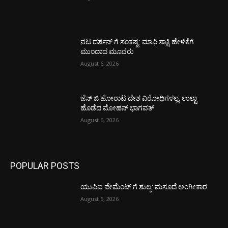
ನಟ ದರ್ಶನ್ ಗೆ ಸಂಕಷ್ಟ: ಮಾಫಿ ಸಾಕ್ಷಿ ಹೇಳಿಕೆಗೆ
ಮುಂದಾದ ಮೂವರು
August 6, 2026
ಜೆನ್ ಜಿ ಹೋರಾಟ ದೇಶ ವಿರೋಧಿಗಳಲ್ಲ: ಉಲ್ಟಾ
ಹೊಡೆದ ಮೋಹನ್ ಭಾಗವತ್
August 6, 2026
POPULAR POSTS
ಯುಪಿಐ ಪೇಮೆಂಟ್ ಗೆ ಶುಲ್ಕ: ಮಸೂದೆ ಅಂಗೀಕಾರ
August 6, 2026