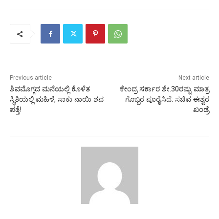
Previous article
Next article
ಶಿವಮೊಗ್ಗದ ಮನೆಯಲ್ಲಿ ಕೊಳೆತ
ಕೇಂದ್ರ ಸರ್ಕಾರ ಶೇ.30ರಷ್ಟು ಮಾತ್ರ
ಸ್ಥಿತಿಯಲ್ಲಿ ಮಹಿಳೆ, ಸಾಕು ನಾಯಿ ಶವ
ಗೊಬ್ಬರ ಪೂರೈಸಿದೆ: ಸಚಿವ ಈಶ್ವರ
ಪತ್ತೆ!
ಖಂಡ್ರೆ