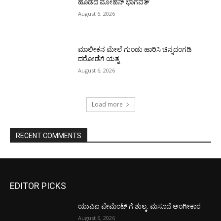
ಹೊಡೆದ ಮೋಹನ್ ಭಾಗವತ್
August 6, 2026
ಮಾಲೀಕನ ಮೇಲೆ ಗುಂಡು ಹಾರಿಸಿ ಚಿನ್ನದಂಗಡಿ
ದರೋಡೆಗೆ ಯತ್ನ
August 6, 2026
Load more
RECENT COMMENTS
EDITOR PICKS
ಯುಪಿಐ ಪೇಮೆಂಟ್ ಗೆ ಶುಲ್ಕ: ಮಸೂದೆ ಅಂಗೀಕಾರ
August 6, 2026