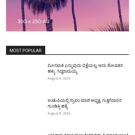
MOST POPULAR
ಮೀಸಲಾತಿ ಎನ್ನುವುದು ಭಿಕ್ಷೆಯಲ್ಲ, ಅದು ಶೋಷಿತರ
ಹಕ್ಕು: ಸಿದ್ದರಾಮಯ್ಯ
August 8, 2026
ಉಡುಪಿಯಲ್ಲಿ ಗ್ರಾಪಂ ಮಾಜಿ ಅಧ್ಯಕ್ಷ, ಗುತ್ತಿಗೆದಾರನ
ಗುಂಡಿಕ್ಕಿ ಹತ್ಯೆ
August 8, 2026