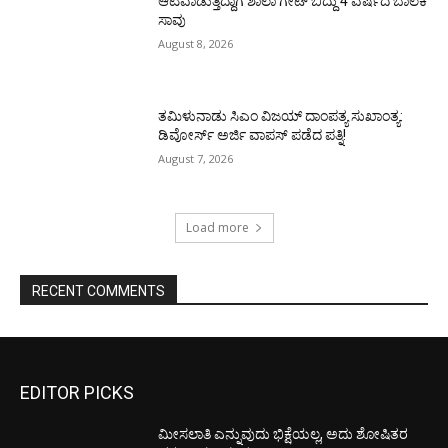
ಆಟವಾಡುತ್ತಿದ್ದಾಗ ಶಾಲಾ ಗೇಟ್‌ ಬಿದ್ದು 4 ವರ್ಷದ ಬಾಲಕಿ
ಸಾವು
August 8, 2026
ತಮಿಳುನಾಡು ಸಿಎಂ ವಿಜಯ್‌ ದಾಂಪತ್ಯ ಸುಖಾಂತ್ಯ:
ಡಿವೋರ್ಸ್‌ ಅರ್ಜಿ ವಾಪಸ್‌ ಪಡೆದ ಪತ್ನಿ!
August 7, 2026
Load more
RECENT COMMENTS
EDITOR PICKS
ಮೀಸಲಾತಿ ಎನ್ನುವುದು ಭಿಕ್ಷೆಯಲ್ಲ, ಅದು ಶೋಷಿತರ