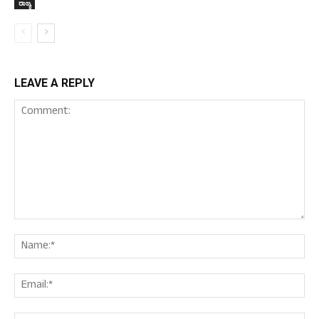
ರಾಜ್ಯ
LEAVE A REPLY
Comment:
Nam
Ema