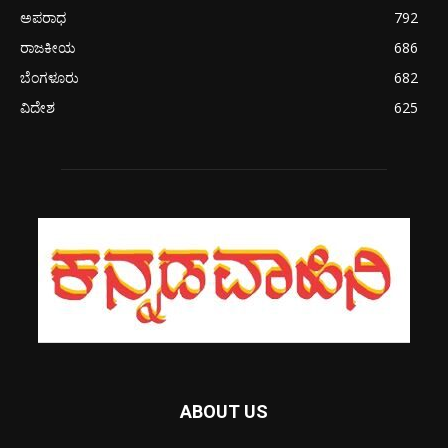
ಅಪರಾಧ
792
ರಾಜಕೀಯ
686
ಬೆಂಗಳೂರು
682
ವಿದೇಶ
625
ABOUT US