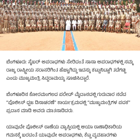
ಬೆಂಗಳೂರು: ಸೈಬರ್ ಅಪರಾಧಗಳು ಸೇರಿದಂತೆ ನಾನಾ ಅಪರಾಧಗಳಲ್ಲಿ ನಮ್ಮ
ರಾಜ್ಯ ರಾಷ್ಟ್ರೀಯ ಸರಾಸರಿಗಿಂತ ಹೆಚ್ಚಾಗಿದ್ದು ಇದನ್ನು ಕಟ್ಟುನಿಟ್ಟಾಗಿ ತಡೆಗಟ್ಟಿ
ಎಂದು ಮುಖ್ಯಮಂತ್ರಿ ಸಿದ್ದರಾಮಯ್ಯ ಸೂಚಿಸಿದ್ದಾರೆ.
ಬೆಂಗಳೂರಿನ ಕೋರಮಂಗಲದ ಪರೇಡ್ ಮೈದಾನದಲ್ಲಿ ಗುರುವಾರ ನಡೆದ
“ಪೊಲೀಸ್ ಧ್ವಜ ದಿನಾಚರಣೆ” ಕಾರ್ಯಕ್ರಮದಲ್ಲಿ “ಮುಖ್ಯಮಂತ್ರಿಗಳ ಪದಕ”
ಪ್ರದಾನ ಮಾಡಿ ಅವರು ಮಾತನಾಡಿದರು.
ಯಾವುದೇ ಪೊಲೀಸ್ ಠಾಣೆಯ ವ್ಯಾಪ್ತಿಯಲ್ಲಿ ಆಯಾ ಠಾಣಾಧಿಕಾರಿಯ
ಗಮನಕ್ಕೆ ಬರದಂತೆ ಯಾವುದೇ ಅಪರಾಧಗಳು, ಕೆಟ್ಟ ವ್ಯವಹಾರಗಳು