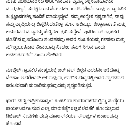
ಮಾತು ಮುಂದುವರಿಸಿದ ಅರು, “ಸಂಪರ್ಕ ವ್ಯವಸ್ಥೆ ಕಲ್ಪಿಸಿಕೊಡುವುದು
ಮಾತ್ರವಲ್ಲದೆ, ಸುರಕ್ಷಿತವಾದ ನೆಟ್‌ ವರ್ಕ್ ಒದಗಿಸಲೆಂದೇ ನಾವು ಅತ್ಯಾಧುನಿಕ
ತಂತ್ರಜ್ಞಾನಗಳಲ್ಲಿ ಹೂಡಿಕೆ ಮಾಡುತ್ತಿದ್ದೇವೆ. ನಮ್ಮ ಉದ್ದೇಶ ಸ್ಪಷ್ಟವಾಗಿದೆ, ನಾವು
ನಮ್ಮ ವ್ಯಾಪ್ತಿಯನ್ನು ವಿಸ್ತರಿಸಿದಂತೆಲ್ಲಾ, ಹೊಸ ಆವಿಷ್ಕಾರ, ವಿಶ್ವಾಸಾರ್ಹತೆ ಮತ್ತು
ಅನುಭವದ ಮಟ್ಟವನ್ನು ಹೆಚ್ಚಿಸಲು ಶ್ರಮಿಸುತ್ತೇವೆ. ಇದರಿಂದಾಗಿ ಗ್ರಾಹಕರ
ಜೊತೆಗಿನ ಪ್ರತಿಯೊಂದು ಸಂವಹನವು ಅವರ ನಂಬಿಕೆಯನ್ನು ಗಳಿಸಲು ಮತ್ತು
ಮೌಲ್ಯಯುತವಾದ ಸೇವೆಯನ್ನು ನೀಡಲು ನಮಗೆ ಸಿಗುವ ಒಂದು
ಅವಕಾಶವಾಗಿದೆ” ಎಂದು ಹೇಳಿದರು.
ಮೊಬೈಲ್ ಗ್ರಾಹಕರ ಸಂಖ್ಯೆಯಲ್ಲಿ ಏರ್‌ ಟೆಲ್ ವಿಶ್ವದ ಎರಡನೇ ಅತಿದೊಡ್ಡ
ಟೆಲಿಕಾಂ ಆಪರೇಟರ್ ಆಗಿರುವುದು, ಜಾಗತಿಕ ಮಟ್ಟದಲ್ಲಿ ಅದರ ಸ್ಥಾನಮಾನ
ನಿರಂತರವಾಗಿ ಸುಧಾರಿಸುತ್ತಿರುವುದನ್ನು ಸ್ಪಷ್ಟಪಡಿಸುತ್ತದೆ.
ಭಾರತ ಮತ್ತು ಆಫ್ರಿಕಾದಾದ್ಯಂತ ಕಂಪನಿಯ ಕಾರ್ಯಾಚರಿಸುತ್ತಿದ್ದು, ಸಂಸ್ಥೆಯು
ಕಾರ್ಯನಿರ್ವಹಿಸುವ ಎಲ್ಲಾ ಮಾರುಕಟ್ಟೆಗಳಲ್ಲಿ ಬೆಳವಣಿಗೆ ಹೊಂದುತ್ತಿರುವ
ಡಿಜಿಟಲ್ ಸೇವೆಗಳು ಮತ್ತು ಮೂಲಸೌಕರ್ಯ ಸೌಲಭ್ಯಗಳ ಬೆಂಬಲವನ್ನು
ಹೊಂದಿದೆ.