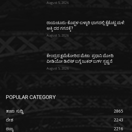
August 5, 2026
ರಾಯಚೂರು-ಕೊಪ್ಪಳ-ಬಳ್ಳಾರಿ ಭಾಗದಲ್ಲಿ ಕೈಕೊಟ್ಟ ಮಳೆ:
ಅಕ್ಕಿ ದರ ಗಗನಕ್ಕೆ?
August 5, 2026
ಕೇಂದ್ರದ ಕ್ಷಮೆಕೋರಿದ ಮೆಟಾ: ಪ್ರಧಾನಿ ಮೋದಿ
ವೀಡಿಯೋ ಡಿಲಿಟ್ ಬಗ್ಗೆ ಜುಕರ್ ಬರ್ಗ್ ಸ್ಪಷ್ಟನೆ
August 5, 2026
POPULAR CATEGORY
ತಾಜಾ ಸುದ್ದಿ
2865
ದೇಶ
2243
ರಾಜ್ಯ
2216