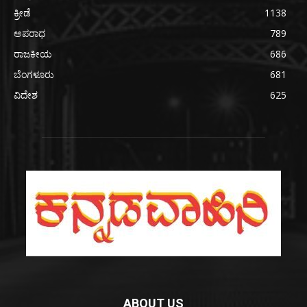
ಕ್ರೀಡೆ
1138
ಅಪರಾಧ
789
ರಾಜಕೀಯ
686
ಬೆಂಗಳೂರು
681
ವಿದೇಶ
625
ABOUT US