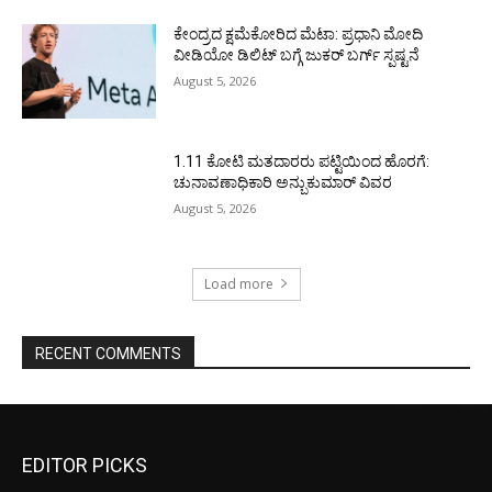
ಕೇಂದ್ರದ ಕ್ಷಮೆಕೋರಿದ ಮೆಟಾ: ಪ್ರಧಾನಿ ಮೋದಿ
ವೀಡಿಯೋ ಡಿಲಿಟ್ ಬಗ್ಗೆ ಜುಕರ್ ಬರ್ಗ್ ಸ್ಪಷ್ಟನೆ
August 5, 2026
1.11 ಕೋಟಿ ಮತದಾರರು ಪಟ್ಟಿಯಿಂದ ಹೊರಗೆ:
ಚುನಾವಣಾಧಿಕಾರಿ ಅನ್ಬುಕುಮಾರ್ ವಿವರ
August 5, 2026
Load more
RECENT COMMENTS
EDITOR PICKS