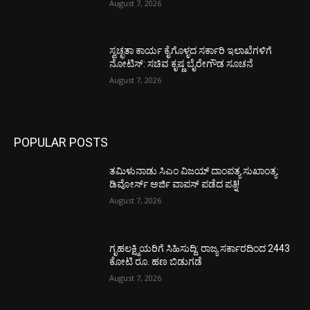
August 7, 2026
ಸ್ವಚ್ಛತಾ ಕಾರ್ಯ ಕೈಗೊಳ್ಳದ ಸರ್ಕಾರಿ ಇಲಾಖೆಗಳಿಗೆ
ನೋಟಿಸ್: ಸಚಿವ ಕೃಷ್ಣ ಬೈರೇಗೌಡ ಸೂಚನೆ
August 7, 2026
POPULAR POSTS
ತಮಿಳುನಾಡು ಸಿಎಂ ವಿಜಯ್‌ ದಾಂಪತ್ಯ ಸುಖಾಂತ್ಯ:
ಡಿವೋರ್ಸ್‌ ಅರ್ಜಿ ವಾಪಸ್‌ ಪಡೆದ ಪತ್ನಿ!
August 7, 2026
ಗೃಹಲಕ್ಷ್ಮಿಯರಿಗೆ ಸಿಹಿಸುದ್ದಿ: ರಾಜ್ಯ ಸರ್ಕಾರದಿಂದ 2443
ಕೋಟಿ ರೂ. ಹಣ ಬಿಡುಗಡೆ
August 7, 2026