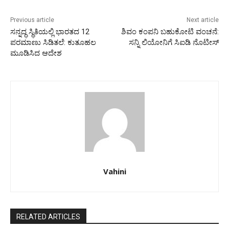
Previous article
Next article
ಸನ್ನದ್ಧ ಸ್ಥಿತಿಯಲ್ಲಿ ಭಾರತದ 12
ಶಿವಂ ಕಂಪನಿ ಬಹುಕೋಟಿ ವಂಚನೆ:
ಪರಮಾಣು ಸಿಡಿತಲೆ: ಕುತೂಹಲ
ಸನ್ನಿ ಲಿಯೋನಿಗೆ ಸಿಐಡಿ ನೊಟೀಸ್
ಮೂಡಿಸಿದ ಆದೇಶ
Vahini
RELATED ARTICLES