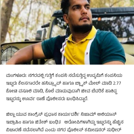
ಮಂಗಳೂರು: ನಗರದಲ್ಲಿ ಗುತ್ತಿಗೆ ಕಂಪನಿ ನಡೆಸುತ್ತಿದ್ದ ಉದ್ಯಮಿಗೆ ಕಂಪನಿಯ
ಇಬ್ಬರು ಕೆಲಸಗಾರರೇ ಹನಿಟ್ರ್ಯಾಪ್ ಹಾಗೂ ಬ್ಲ್ಯಾಕ್ ಮೇಲ್ ಮಾಡಿ 2.77
ಕೋಟಿ ವಸೂಲಿ ಮಾಡಿ, ಕೊಲೆ ಮಾಡುವುದಾಗಿ ಜೀವ ಬೆದರಿಕೆ ಹಾಕಿದ್ದ
ಇಬ್ಬರನ್ನು ಊರ್ವ ಠಾಣೆ ಪೊಲೀಸರು ಬಂಧಿಸಿದ್ದಾರೆ.
ಜಿಲ್ಲಾ ಯುವ ಕಾಂಗ್ರೆಸ್ ಪ್ರಧಾನ ಕಾರ್ಯದರ್ಶಿ ನಿಜಾಮ್ ಅಲಿಯಾಸ್
ಇಬ್ರಾಹಿಂ ಹಾಗೂ ಜಿತೇಶ್ ಬಂಧಿತ ಆರೋಪಿಗಳಾಗಿದ್ದು ಇಬ್ಬರನ್ನು ಹೆಚ್ಚಿನ
ವಿಚಾರಣೆ ನಡೆಸಲಾಗಿದೆ ಎಂದು ನಗರ ಪೊಲೀಸ್ ಕಮೀಷನರ್ ಸುಧೀರ್