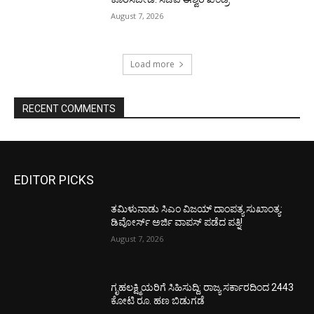
August 7, 2026
Load more
RECENT COMMENTS
EDITOR PICKS
ತಮಿಳುನಾಡು ಸಿಎಂ ವಿಜಯ್‌ ದಾಂಪತ್ಯ ಸುಖಾಂತ್ಯ:
ಡಿವೋರ್ಸ್‌ ಅರ್ಜಿ ವಾಪಸ್‌ ಪಡೆದ ಪತ್ನಿ!
August 7, 2026
ಗೃಹಲಕ್ಷ್ಮಿಯರಿಗೆ ಸಿಹಿಸುದ್ದಿ: ರಾಜ್ಯ ಸರ್ಕಾರದಿಂದ 2443
ಕೋಟಿ ರೂ. ಹಣ ಬಿಡುಗಡೆ