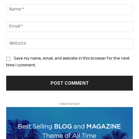
Comment:
Nam
Ema
Web
Save my name, email, and website in this browser for the next
time I comment.
- Advertisment -