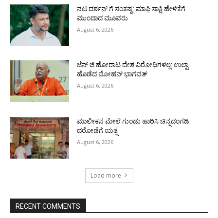
ನಟ ದರ್ಶನ್ ಗೆ ಸಂಕಷ್ಟ: ಮಾಫಿ ಸಾಕ್ಷಿ ಹೇಳಿಕೆಗೆ
ಮುಂದಾದ ಮೂವರು
August 6, 2026
ಜೆನ್ ಜಿ ಹೋರಾಟ ದೇಶ ವಿರೋಧಿಗಳಲ್ಲ: ಉಲ್ಟಾ
ಹೊಡೆದ ಮೋಹನ್ ಭಾಗವತ್
August 6, 2026
ಮಾಲೀಕನ ಮೇಲೆ ಗುಂಡು ಹಾರಿಸಿ ಚಿನ್ನದಂಗಡಿ
ದರೋಡೆಗೆ ಯತ್ನ
August 6, 2026
Load more
RECENT COMMENTS