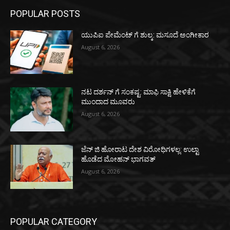
POPULAR POSTS
ಯುಪಿಐ ಪೇಮೆಂಟ್ ಗೆ ಶುಲ್ಕ: ಮಸೂದೆ ಅಂಗೀಕಾರ
August 6, 2026
ನಟ ದರ್ಶನ್ ಗೆ ಸಂಕಷ್ಟ: ಮಾಫಿ ಸಾಕ್ಷಿ ಹೇಳಿಕೆಗೆ
ಮುಂದಾದ ಮೂವರು
August 6, 2026
ಜೆನ್ ಜಿ ಹೋರಾಟ ದೇಶ ವಿರೋಧಿಗಳಲ್ಲ: ಉಲ್ಟಾ
ಹೊಡೆದ ಮೋಹನ್ ಭಾಗವತ್
August 6, 2026
POPULAR CATEGORY