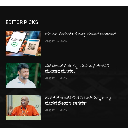
EDITOR PICKS
ಯುಪಿಐ ಪೇಮೆಂಟ್ ಗೆ ಶುಲ್ಕ: ಮಸೂದೆ ಅಂಗೀಕಾರ
August 6, 2026
ನಟ ದರ್ಶನ್ ಗೆ ಸಂಕಷ್ಟ: ಮಾಫಿ ಸಾಕ್ಷಿ ಹೇಳಿಕೆಗೆ
ಮುಂದಾದ ಮೂವರು
August 6, 2026
ಜೆನ್ ಜಿ ಹೋರಾಟ ದೇಶ ವಿರೋಧಿಗಳಲ್ಲ: ಉಲ್ಟಾ
ಹೊಡೆದ ಮೋಹನ್ ಭಾಗವತ್
August 6, 2026