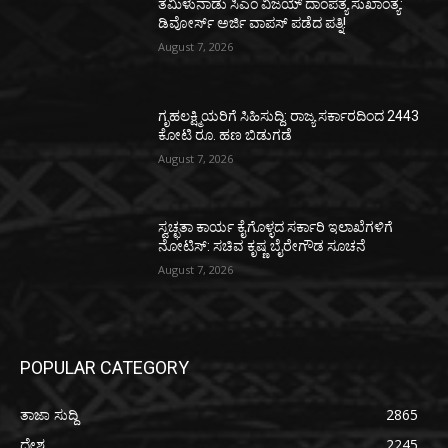
ತಮಿಳುನಾಡು ಸಿಎಂ ವಿಜಯ್‌ ದಾಂಪತ್ಯ ಸುಖಾಂತ್ಯ:
ಡಿವೋರ್ಸ್‌ ಅರ್ಜಿ ವಾಪಸ್‌ ಪಡೆದ ಪತ್ನಿ!
August 7, 2026
ಗೃಹಲಕ್ಷ್ಮಿಯರಿಗೆ ಸಿಹಿಸುದ್ದಿ: ರಾಜ್ಯ ಸರ್ಕಾರದಿಂದ 2443
ಕೋಟಿ ರೂ. ಹಣ ಬಿಡುಗಡೆ
August 7, 2026
ಸ್ವಚ್ಛತಾ ಕಾರ್ಯ ಕೈಗೊಳ್ಳದ ಸರ್ಕಾರಿ ಇಲಾಖೆಗಳಿಗೆ
ನೋಟಿಸ್: ಸಚಿವ ಕೃಷ್ಣ ಬೈರೇಗೌಡ ಸೂಚನೆ
August 7, 2026
POPULAR CATEGORY
ತಾಜಾ ಸುದ್ದಿ
2865
ದೇಶ
2245