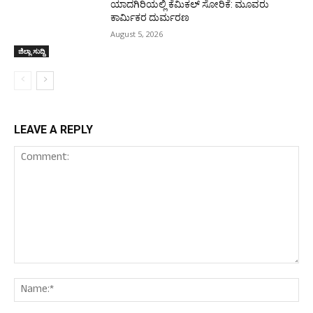
ಯಾದಗಿರಿಯಲ್ಲಿ ಕೆಮಿಕಲ್ ಸೋರಿಕೆ: ಮೂವರು
ಕಾರ್ಮಿಕರ ದುರ್ಮರಣ
August 5, 2026
ಜಿಲ್ಲಾ ಸುದ್ದಿ
LEAVE A REPLY
Comment:
Nam