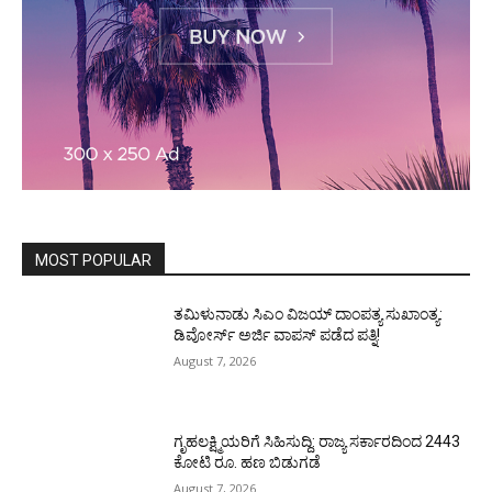
MOST POPULAR
ತಮಿಳುನಾಡು ಸಿಎಂ ವಿಜಯ್‌ ದಾಂಪತ್ಯ ಸುಖಾಂತ್ಯ:
ಡಿವೋರ್ಸ್‌ ಅರ್ಜಿ ವಾಪಸ್‌ ಪಡೆದ ಪತ್ನಿ!
August 7, 2026
ಗೃಹಲಕ್ಷ್ಮಿಯರಿಗೆ ಸಿಹಿಸುದ್ದಿ: ರಾಜ್ಯ ಸರ್ಕಾರದಿಂದ 2443
ಕೋಟಿ ರೂ. ಹಣ ಬಿಡುಗಡೆ
August 7, 2026