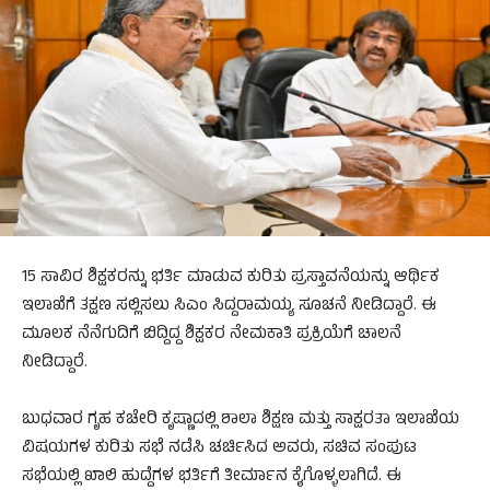
15 ಸಾವಿರ ಶಿಕ್ಷಕರನ್ನು ಭರ್ತಿ ಮಾಡುವ ಕುರಿತು ಪ್ರಸ್ತಾವನೆಯನ್ನು ಆರ್ಥಿಕ
ಇಲಾಖೆಗೆ ತಕ್ಷಣ ಸಲ್ಲಿಸಲು ಸಿಎಂ ಸಿದ್ದರಾಮಯ್ಯ ಸೂಚನೆ ನೀಡಿದ್ದಾರೆ. ಈ
ಮೂಲಕ ನೆನೆಗುದಿಗೆ ಬಿದ್ದಿದ್ದ ಶಿಕ್ಷಕರ ನೇಮಕಾತಿ ಪ್ರಕ್ರಿಯೆಗೆ ಚಾಲನೆ
ನೀಡಿದ್ದಾರೆ.
ಬುಧವಾರ ಗೃಹ ಕಚೇರಿ ಕೃಷ್ಣಾದಲ್ಲಿ ಶಾಲಾ ಶಿಕ್ಷಣ ಮತ್ತು ಸಾಕ್ಷರತಾ ಇಲಾಖೆಯ
ವಿಷಯಗಳ ಕುರಿತು ಸಭೆ ನಡೆಸಿ ಚರ್ಚಿಸಿದ ಅವರು, ಸಚಿವ ಸಂಪುಟ
ಸಭೆಯಲ್ಲಿ ಖಾಲಿ ಹುದ್ದೆಗಳ ಭರ್ತಿಗೆ ತೀರ್ಮಾನ ಕೈಗೊಳ್ಳಲಾಗಿದೆ. ಈ