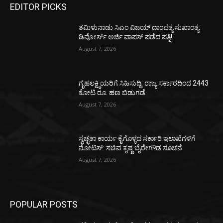
EDITOR PICKS
ತಮಿಳುನಾಡು ಸಿಎಂ ವಿಜಯ್‌ ದಾಂಪತ್ಯ ಸುಖಾಂತ್ಯ:
ಡಿವೋರ್ಸ್‌ ಅರ್ಜಿ ವಾಪಸ್‌ ಪಡೆದ ಪತ್ನಿ!
August 7, 2026
ಗೃಹಲಕ್ಷ್ಮಿಯರಿಗೆ ಸಿಹಿಸುದ್ದಿ: ರಾಜ್ಯ ಸರ್ಕಾರದಿಂದ 2443
ಕೋಟಿ ರೂ. ಹಣ ಬಿಡುಗಡೆ
August 7, 2026
ಸ್ವಚ್ಛತಾ ಕಾರ್ಯ ಕೈಗೊಳ್ಳದ ಸರ್ಕಾರಿ ಇಲಾಖೆಗಳಿಗೆ
ನೋಟಿಸ್: ಸಚಿವ ಕೃಷ್ಣ ಬೈರೇಗೌಡ ಸೂಚನೆ
August 7, 2026
POPULAR POSTS