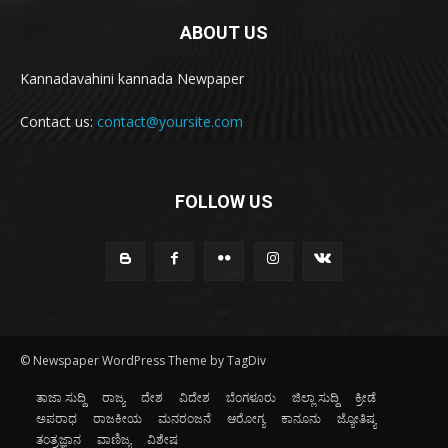
ABOUT US
Kannadavahini kannada Newpaper
Contact us:
contact@yoursite.com
FOLLOW US
© Newspaper WordPress Theme by TagDiv
ತಾಜಾ ಸುದ್ದಿ
ರಾಜ್ಯ
ದೇಶ
ವಿದೇಶ
ಬೆಂಗಳೂರು
ಜಿಲ್ಲಾ ಸುದ್ದಿ
ಕ್ರೀಡೆ
ಅಪರಾಧ
ರಾಜಕೀಯ
ಮನರಂಜನೆ
ಆರೋಗ್ಯ
ಕಾನೂನು
ಜ್ಯೋತಿಷ್ಯ
ತಂತ್ರಜ್ಞಾನ
ವಾಣಿಜ್ಯ
ವಿಶೇಷ