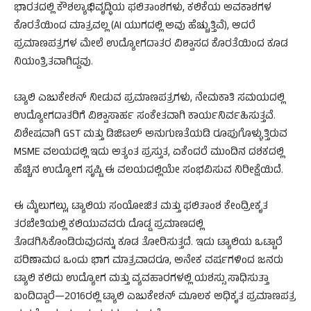
ಭಾರತದಲ್ಲಿ ಕೌಶಲ್ಯಾಭಿವೃದ್ಧಿಯ ಫಲಿತಾಂಶಗಳು, ಕಲಿಕೆಯ ಅವಕಾಶಗಳ
ಕೊರತೆಯಿಂದ ಮಾತ್ರವಲ್ಲ (AI ಯುಗದಲ್ಲಿ ಅವು ಹೆಚ್ಚುತ್ತಿವೆ), ಆದರೆ
ಪ್ರಮಾಣಪತ್ರಗಳ ಮೇಲೆ ಉದ್ಯೋಗದಾತರ ವಿಶ್ವಾಸದ ಕೊರತೆಯಿಂದ ಕೂಡ
ನಿಯಂತ್ರಿತವಾಗಿದ್ದವು.
ಟ್ಯಾಲಿ ಎಜುಕೇಶನ್ ನೀಡುವ ಪ್ರಮಾಣಪತ್ರಗಳು, ನೇಮಕಾತಿ ಸಮಯದಲ್ಲಿ
ಉದ್ಯೋಗದಾತರಿಗೆ ವಿಶ್ವಾಸಾರ್ಹ ಸಂಕೇತವಾಗಿ ಕಾರ್ಯನಿರ್ವಹಿಸುತ್ತವೆ.
ವಿಶೇಷವಾಗಿ GST ಮತ್ತು ಡಿಜಿಟಲ್ ಅನುಗುಣತೆಯಡಿ ರೂಪುಗೊಳ್ಳುತ್ತಿರುವ
MSME ವಲಯದಲ್ಲಿ ಇದು ಅತ್ಯಂತ ಪ್ರಸ್ತುತ, ಏಕೆಂದರೆ ಮುಂದಿನ ದಶಕದಲ್ಲಿ
ಹೆಚ್ಚಿನ ಉದ್ಯೋಗ ಸೃಷ್ಟಿ ಈ ವಲಯದಲ್ಲಿಯೇ ಸಂಭವಿಸುವ ನಿರೀಕ್ಷೆಯಿದೆ.
ಈ ಮೈಲುಗಲ್ಲು, ಟ್ಯಾಲಿಯ ಸಂಯೋಜಿತ ಮತ್ತು ಫಲಿತಾಂಶ ಕೇಂದ್ರೀಕೃತ
ತರಬೇತಿಯಲ್ಲಿ ಕಲಿಯುವವರು ದೊಡ್ಡ ಪ್ರಮಾಣದಲ್ಲಿ
ತೊಡಗಿಸಿಕೊಂಡಿರುವುದನ್ನು ಕೂಡ ತೋರಿಸುತ್ತದೆ. ಇದು ಟ್ಯಾಲಿಯ ಒಟ್ಟಾರೆ
ಪರಿಣಾಮದ ಒಂದು ಭಾಗ ಮಾತ್ರವಾದರೂ, ಅನೇಕ ವರ್ಷಗಳಿಂದ ಜನರು
ಟ್ಯಾಲಿ ಕಲಿದು ಉದ್ಯೋಗ ಮತ್ತು ವ್ಯವಹಾರಗಳಲ್ಲಿ ಯಶಸ್ಸು ಸಾಧಿಸುತ್ತಾ
ಬಂದಿದ್ದಾರೆ—2016ರಲ್ಲಿ ಟ್ಯಾಲಿ ಎಜುಕೇಶನ್ ಮೂಲಕ ಅಧಿಕೃತ ಪ್ರಮಾಣಪತ್ರ