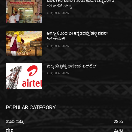
ಮಾಲೀಕನ ಮೇಲೆ ಗುಂಡು ಹಾರಿಸಿ ಚಿನ್ನದಂಗಡಿ
ದರೋಡೆಗೆ ಯತ್ನ
August 6, 2026
ಆಗಸ್ಟ್ 8ರಿಂದ ಜೀ ಕನ್ನಡದಲ್ಲಿ ‘ಹಳ್ಳಿ ಪವರ್
ರಿಲೋಡೆಡ್!
August 6, 2026
ಶುಲ್ಕ ಹೆಚ್ಚಳಕ್ಕೆ ಅವಕಾಶ: ಏರ್‌ಟೆಲ್
August 6, 2026
POPULAR CATEGORY
ತಾಜಾ ಸುದ್ದಿ
2865
ದೇಶ
2243