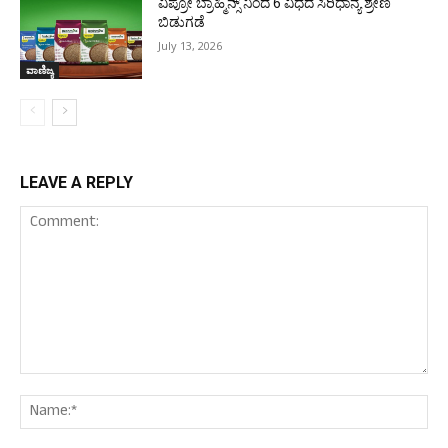
ವಿಪ್ರೋ ಬ್ರಾಹ್ಮಿನ್ಸ್ ನಿಂದ 6 ವಿಧದ ಸಿರಿಧಾನ್ಯ ಶ್ರೇಣಿ
ಬಿಡುಗಡೆ
July 13, 2026
ವಾಣಿಜ್ಯ
LEAVE A REPLY
Comment:
Nam