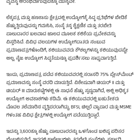
ವ್ಯವಸ್ಥೆ ಆರಂಭವಾಗುವುದಕ್ಕೂ ಮುನ್ನವೇ.
ಲೆಕ್ಕಪತ್ರ ಮತ್ತು ಹಣಕಾಸು ಕ್ಷೇತ್ರದಲ್ಲಿ ಉದ್ಯೋಗಕ್ಕೆ ಸಿದ್ಧ ಪ್ರತಿಭೆಗಳ ಬೇಡಿಕೆ
ಹೆಚ್ಚುತ್ತಿರುವುದನ್ನು ಗಮನಿಸಿ, ಸಂಸ್ಥೆ ತನ್ನ ಶೈಕ್ಷಣಿಕ ಮತ್ತು ತರಬೇತಿ
ಪಾಲುದಾರರ ಬಲವಾದ ಜಾಲದ ಮೂಲಕ ಕಲಿಕೆಯ ಪ್ರವೇಶವನ್ನು
ವಿಸ್ತರಿಸಿದೆ. ವಿವಿಧ ವಲಯಗಳ ಉದ್ಯೋಗದಾತರು ನಂಬುವ
ಪ್ರಮಾಣಪತ್ರಗಳೊಂದಿಗೆ, ಕಲಿಯುವವರು ಕೌಶಲ್ಯಗಳನ್ನು ಕಲಿಯುವುದಷ್ಟೇ
ಅಲ್ಲ, ನೈಜ ಉದ್ಯೋಗ ಸಿದ್ಧತೆಯನ್ನೂ ಪ್ರದರ್ಶಿಸಲು ಸಾಧ್ಯವಾಗುತ್ತಿದೆ.
ಇಂದು, ಪ್ರಮಾಣಪತ್ರ ಪಡೆದ ಕಲಿಯುವವರಲ್ಲಿ ಸರಾಸರಿ 75% ಪ್ಲೇಸ್‌ಮೆಂಟ್
ಪ್ರಮಾಣವನ್ನು ಸಂಸ್ಥೆ ವರದಿ ಮಾಡುತ್ತಿದೆ. ವಿಶೇಷವಾಗಿ ಟಿಯರ್ II ಮತ್ತು
ಟಿಯರ್ III ಮಾರುಕಟ್ಟೆಗಳಲ್ಲಿ ಈ ಸಾಧನೆ ಹೆಚ್ಚು ಸ್ಪಷ್ಟವಾಗಿದೆ, ಅಲ್ಲಿ ಅಧಿಕೃತ
ಉದ್ಯೋಗ ಅವಕಾಶಗಳು ಕಡಿಮೆ. ಈ ಕಲಿಯುವವರಲ್ಲಿ ಬಹುತೇಕರು
ಮೊದಲ ತಲೆಮಾರಿನ ವೃತ್ತಿಪರರಾಗಿದ್ದು, BFSI, ಚಿಲ್ಲರೆ ವ್ಯಾಪಾರ ಮತ್ತು MSME
ಗಳಂತಹ ವಿವಿಧ ಕ್ಷೇತ್ರಗಳಲ್ಲಿ ಉದ್ಯೋಗ ಪಡೆಯುತ್ತಿದ್ದಾರೆ.
ಇದನ್ನು 3,600ಕ್ಕೂ ಹೆಚ್ಚು ಪಾಲುದಾರರನ್ನು ಒಳಗೊಂಡ ಬಲಿಷ್ಠ ಪರಿಸರ