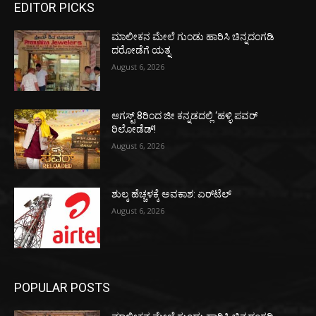
EDITOR PICKS
ಮಾಲೀಕನ ಮೇಲೆ ಗುಂಡು ಹಾರಿಸಿ ಚಿನ್ನದಂಗಡಿ
ದರೋಡೆಗೆ ಯತ್ನ
August 6, 2026
ಆಗಸ್ಟ್ 8ರಿಂದ ಜೀ ಕನ್ನಡದಲ್ಲಿ ‘ಹಳ್ಳಿ ಪವರ್
ರಿಲೋಡೆಡ್!
August 6, 2026
ಶುಲ್ಕ ಹೆಚ್ಚಳಕ್ಕೆ ಅವಕಾಶ: ಏರ್‌ಟೆಲ್
August 6, 2026
POPULAR POSTS