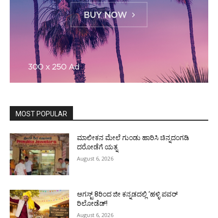
MOST POPULAR
ಮಾಲೀಕನ ಮೇಲೆ ಗುಂಡು ಹಾರಿಸಿ ಚಿನ್ನದಂಗಡಿ
ದರೋಡೆಗೆ ಯತ್ನ
August 6, 2026
ಆಗಸ್ಟ್ 8ರಿಂದ ಜೀ ಕನ್ನಡದಲ್ಲಿ ‘ಹಳ್ಳಿ ಪವರ್
ರಿಲೋಡೆಡ್!
August 6, 2026