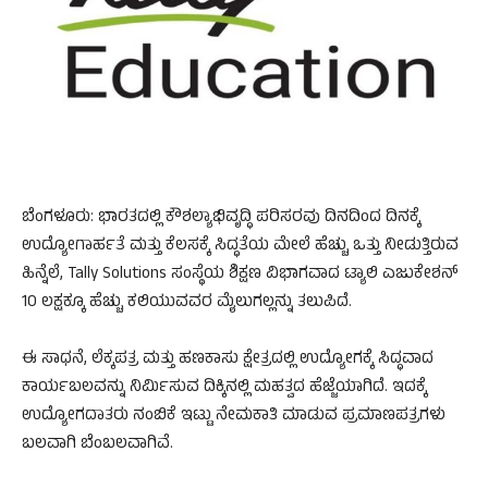
ಬೆಂಗಳೂರು: ಭಾರತದಲ್ಲಿ ಕೌಶಲ್ಯಾಭಿವೃದ್ಧಿ ಪರಿಸರವು ದಿನದಿಂದ ದಿನಕ್ಕೆ
ಉದ್ಯೋಗಾರ್ಹತೆ ಮತ್ತು ಕೆಲಸಕ್ಕೆ ಸಿದ್ಧತೆಯ ಮೇಲೆ ಹೆಚ್ಚು ಒತ್ತು ನೀಡುತ್ತಿರುವ
ಹಿನ್ನೆಲೆ, Tally Solutions ಸಂಸ್ಥೆಯ ಶಿಕ್ಷಣ ವಿಭಾಗವಾದ ಟ್ಯಾಲಿ ಎಜುಕೇಶನ್
10 ಲಕ್ಷಕ್ಕೂ ಹೆಚ್ಚು ಕಲಿಯುವವರ ಮೈಲುಗಲ್ಲನ್ನು ತಲುಪಿದೆ.
ಈ ಸಾಧನೆ, ಲೆಕ್ಕಪತ್ರ ಮತ್ತು ಹಣಕಾಸು ಕ್ಷೇತ್ರದಲ್ಲಿ ಉದ್ಯೋಗಕ್ಕೆ ಸಿದ್ಧವಾದ
ಕಾರ್ಯಬಲವನ್ನು ನಿರ್ಮಿಸುವ ದಿಕ್ಕಿನಲ್ಲಿ ಮಹತ್ವದ ಹೆಜ್ಜೆಯಾಗಿದೆ. ಇದಕ್ಕೆ
ಉದ್ಯೋಗದಾತರು ನಂಬಿಕೆ ಇಟ್ಟು ನೇಮಕಾತಿ ಮಾಡುವ ಪ್ರಮಾಣಪತ್ರಗಳು
ಬಲವಾಗಿ ಬೆಂಬಲವಾಗಿವೆ.