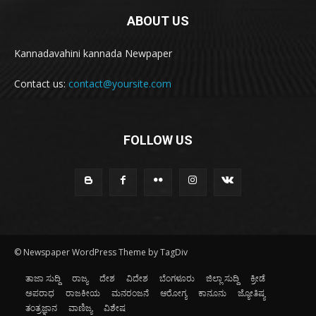
ABOUT US
Kannadavahini kannada Newpaper
Contact us:
contact@yoursite.com
FOLLOW US
© Newspaper WordPress Theme by TagDiv
ತಾಜಾ ಸುದ್ದಿ
ರಾಜ್ಯ
ದೇಶ
ವಿದೇಶ
ಬೆಂಗಳೂರು
ಜಿಲ್ಲಾ ಸುದ್ದಿ
ಕ್ರೀಡೆ
ಅಪರಾಧ
ರಾಜಕೀಯ
ಮನರಂಜನೆ
ಆರೋಗ್ಯ
ಕಾನೂನು
ಜ್ಯೋತಿಷ್ಯ
ತಂತ್ರಜ್ಞಾನ
ವಾಣಿಜ್ಯ
ವಿಶೇಷ