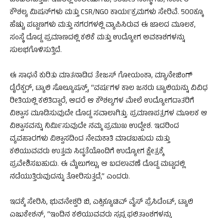
ಬೆಂಬಲಿಸುತ್ತಿದೆ. ಇದರಲ್ಲಿ ಕಾಲೇಜುಗಳು, ತರಬೇತಿ ಸಂಸ್ಥೆಗಳು, ಸರ್ಕಾರಿ
ಕೌಶಲ್ಯ ಮಿಷನ್‌ಗಳು ಮತ್ತು CSR/NGO ಕಾರ್ಯಕ್ರಮಗಳು ಸೇರಿವೆ. 500ಕ್ಕೂ
ಹೆಚ್ಚು ಪಟ್ಟಣಗಳು ಮತ್ತು ನಗರಗಳಲ್ಲಿ ವ್ಯಾಪಿಸಿರುವ ಈ ಜಾಲದ ಮೂಲಕ,
ಸಂಸ್ಥೆ ದೊಡ್ಡ ಪ್ರಮಾಣದಲ್ಲಿ ಕಲಿಕೆ ಮತ್ತು ಉದ್ಯೋಗ ಅವಕಾಶಗಳನ್ನು
ಸುಲಭಗೊಳಿಸುತ್ತಿದೆ.
ಈ ಸಾಧನೆ ಕುರಿತು ಮಾತನಾಡಿದ ತೇಜಸ್ ಗೋಯಂಕಾ, ಮ್ಯಾನೇಜಿಂಗ್
ಡೈರೆಕ್ಟರ್, ಟ್ಯಾಲಿ ಸೊಲ್ಯೂಷನ್ಸ್, “ವರ್ಷಗಳ ಕಾಲ ಜನರು ಟ್ಯಾಲಿಯನ್ನು ವಿವಿಧ
ರೀತಿಯಲ್ಲಿ ಕಲಿತಿದ್ದಾರೆ, ಆದರೆ ಆ ಕೌಶಲ್ಯಗಳ ಮೇಲೆ ಉದ್ಯೋಗದಾತರಿಗೆ
ವಿಶ್ವಾಸ ಮೂಡಿಸುವುದೇ ದೊಡ್ಡ ಸವಾಲಾಗಿತ್ತು. ಪ್ರಮಾಣಪತ್ರಗಳ ಮೂಲಕ ಆ
ವಿಶ್ವಾಸವನ್ನು ನಿರ್ಮಿಸುವುದೇ ನಮ್ಮ ಪ್ರಮುಖ ಉದ್ದೇಶ. ಇದರಿಂದ
ವ್ಯವಹಾರಗಳು ವಿಶ್ವಾಸದಿಂದ ನೇಮಕಾತಿ ಮಾಡಬಹುದು ಮತ್ತು
ಕಲಿಯುವವರು ಉತ್ತಮ ಸಿದ್ಧತೆಯೊಂದಿಗೆ ಉದ್ಯೋಗ ಕ್ಷೇತ್ರಕ್ಕೆ
ಪ್ರವೇಶಿಸಬಹುದು. ಈ ಮೈಲುಗಲ್ಲು, ಆ ಬದಲಾವಣೆ ದೊಡ್ಡ ಮಟ್ಟದಲ್ಲಿ
ನಡೆಯುತ್ತಿರುವುದನ್ನು ತೋರಿಸುತ್ತದೆ,” ಎಂದರು.
ಇದಕ್ಕೆ ಸೇರಿಸಿ, ಭುವನೇಶ್ವರಿ ಬಿ, ಎಕ್ಸಿಕ್ಯೂಟಿವ್ ವೈಸ್ ಪ್ರೆಸಿಡೆಂಟ್, ಟ್ಯಾಲಿ
ಎಜುಕೇಶನ್, “ಇಂದಿನ ಕಲಿಯುವವರು ಸ್ಪಷ್ಟ ಫಲಿತಾಂಶಗಳನ್ನು