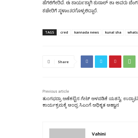
ಹೆಗಲಿಗೇರಿದೆ. ಈ ಕಾರ್ಯಕ್ಕಾಗಿ ಕುನಾಲ್ ಶಾ ಅವರು ಬೆ
ಕಚೇರಿಗೆ ಸ್ಥಳಾಂತರಗೊಳ್ಳಲಿದ್ದಾರೆ.
TAGS
cred
kannada news
kunal sha
whats
Share
Previous article
ತುಂಗಭದ್ರಾ ಅಣೆಕಟ್ಟಿನ ಗೇಟ್ ಅಳವಡಿಕೆ ಯಶಸ್ವಿ: ಉದ್ಘಾ
ಕಾರ್ಯಕ್ರಮಕ್ಕೆ ಆಂಧ್ರ ಸಿಎಂಗೆ ಅಧಿಕೃತ ಆಹ್ವಾನ
Vahini