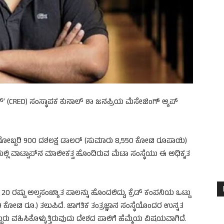
ೆಡ್’ (CRED) ಸಂಸ್ಥಾಪಕ ಕುನಾಲ್ ಶಾ ಜನಪ್ರಿಯ ಮೆಸೇಜಿಂಗ್ ಆ್ಯಪ್
ಿ ಬರೋಬ್ಬರಿ 900 ದಶಲಕ್ಷ ಡಾಲರ್ (ಸುಮಾರು 8,550 ಕೋಟಿ ರೂಪಾಯಿ)
ಲ್ಲಿ ವಾಟ್ಸಾಪ್‌ನ ಮಾಲೀಕತ್ವ ಹೊಂದಿರುವ ಮೆಟಾ ಸಂಸ್ಥೆಯು ಈ ಅಧಿಕೃತ
 20 ರಷ್ಟು ಅಲ್ಪಸಂಖ್ಯಾತ ಪಾಲನ್ನು ಹೊಂದಲಿದ್ದು, ಕ್ರೆಡ್ ಕಂಪನಿಯ ಒಟ್ಟು
ಕೋಟಿ ರೂ.) ತಲುಪಿದೆ. ಜಾಗತಿಕ ತಂತ್ರಜ್ಞಾನ ಸಂಸ್ಥೆಯೊಂದರ ಉನ್ನತ
 ವಹಿಸಿಕೊಳ್ಳುತ್ತಿರುವುದು ದೇಶದ ಪಾಲಿಗೆ ಹೆಮ್ಮೆಯ ವಿಷಯವಾಗಿದೆ.