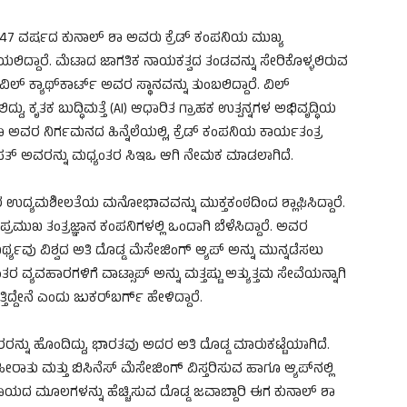
 47 ವರ್ಷದ ಕುನಾಲ್ ಶಾ ಅವರು ಕ್ರೆಡ್ ಕಂಪನಿಯ ಮುಖ್ಯ
ಿಯಲಿದ್ದಾರೆ. ಮೆಟಾದ ಜಾಗತಿಕ ನಾಯಕತ್ವದ ತಂಡವನ್ನು ಸೇರಿಕೊಳ್ಳಲಿರುವ
ವಿಲ್ ಕ್ಯಾಥ್‌ಕಾರ್ಟ್ ಅವರ ಸ್ಥಾನವನ್ನು ತುಂಬಲಿದ್ದಾರೆ. ವಿಲ್
ದು, ಕೃತಕ ಬುದ್ಧಿಮತ್ತೆ (AI) ಆಧಾರಿತ ಗ್ರಾಹಕ ಉತ್ಪನ್ನಗಳ ಅಭಿವೃದ್ಧಿಯ
ಾ ಅವರ ನಿರ್ಗಮನದ ಹಿನ್ನೆಲೆಯಲ್ಲಿ, ಕ್ರೆಡ್ ಕಂಪನಿಯ ಕಾರ್ಯತಂತ್ರ
ಸಂಪತ್ ಅವರನ್ನು ಮಧ್ಯಂತರ ಸಿಇಒ ಆಗಿ ನೇಮಕ ಮಾಡಲಾಗಿದೆ.
 ಉದ್ಯಮಶೀಲತೆಯ ಮನೋಭಾವವನ್ನು ಮುಕ್ತಕಂಠದಿಂದ ಶ್ಲಾಘಿಸಿದ್ದಾರೆ.
್ರಮುಖ ತಂತ್ರಜ್ಞಾನ ಕಂಪನಿಗಳಲ್ಲಿ ಒಂದಾಗಿ ಬೆಳೆಸಿದ್ದಾರೆ. ಅವರ
ಥ್ಯವು ವಿಶ್ವದ ಅತಿ ದೊಡ್ಡ ಮೆಸೇಜಿಂಗ್ ಆ್ಯಪ್ ಅನ್ನು ಮುನ್ನಡೆಸಲು
 ವ್ಯವಹಾರಗಳಿಗೆ ವಾಟ್ಸಾಪ್ ಅನ್ನು ಮತ್ತಷ್ಟು ಅತ್ಯುತ್ತಮ ಸೇವೆಯನ್ನಾಗಿ
ೇನೆ ಎಂದು ಜುಕರ್‌ಬರ್ಗ್ ಹೇಳಿದ್ದಾರೆ.
ರನ್ನು ಹೊಂದಿದ್ದು, ಭಾರತವು ಅದರ ಅತಿ ದೊಡ್ಡ ಮಾರುಕಟ್ಟೆಯಾಗಿದೆ.
ತು ಮತ್ತು ಬಿಸಿನೆಸ್ ಮೆಸೇಜಿಂಗ್ ವಿಸ್ತರಿಸುವ ಹಾಗೂ ಆ್ಯಪ್‌ನಲ್ಲಿ
ಯದ ಮೂಲಗಳನ್ನು ಹೆಚ್ಚಿಸುವ ದೊಡ್ಡ ಜವಾಬ್ದಾರಿ ಈಗ ಕುನಾಲ್ ಶಾ