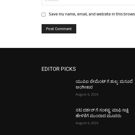
Save my name, email, and website in this brows
EDITOR PICKS
ಯುಪಿಐ ಪೇಮೆಂಟ್ ಗೆ ಶುಲ್ಕ: ಮಸೂದೆ
ಅಂಗೀಕಾರ
August 6, 2026
ನಟ ದರ್ಶನ್ ಗೆ ಸಂಕಷ್ಟ: ಮಾಫಿ ಸಾಕ್ಷಿ
ಹೇಳಿಕೆಗೆ ಮುಂದಾದ ಮೂವರು
August 6, 2026