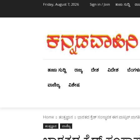
Friday, August 7, 2026
Sign in / Join
ತಾಜಾ ಸುದ್ದಿ
ರಾಜ್
ತಾಜಾ ಸುದ್ದಿ
ರಾಜ್ಯ
ದೇಶ
ವಿದೇಶ
ಬೆಂಗಳ
ವಾಣಿಜ್ಯ
ವಿಶೇಷ
Home
ತಂತ್ರಜ್ಞಾನ
ಭಾರತದ ಕ್ರೆಡ್ ಸಂಸ್ಥಾಪಕ ಈಗ ವಾಟ್ಸಪ್ ಜಾಗತಿಕ
ತಂತ್ರಜ್ಞಾನ
ವಾಣಿಜ್ಯ