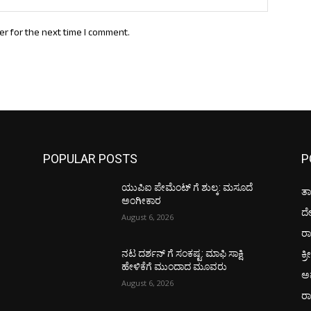
er for the next time I comment.
POPULAR POSTS
P
ಯುಪಿಐ ಪೇಮೆಂಟ್ ಗೆ ಶುಲ್ಕ: ಮಸೂದೆ
ತಾ
ಅಂಗೀಕಾರ
ದ
August 6, 2026
ರಾ
ಕ್ರ
ನಟ ದರ್ಶನ್ ಗೆ ಸಂಕಷ್ಟ: ಮಾಫಿ ಸಾಕ್ಷಿ
ಹೇಳಿಕೆಗೆ ಮುಂದಾದ ಮೂವರು
ಅ
August 6, 2026
ರ