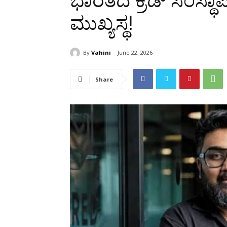
ಭಾರತದ ಕ್ರೆಡ್ ಸಂಸ್ಥ
ಮುಖ್ಯಸ್ಥ!
By
Vahini
June 22, 2026
Share