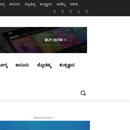
ಗ್ಯ
ಕಾನೂನು
ಜ್ಯೋತಿಷ್ಯ
ತಂತ್ರಜ್ಞಾನ
ವಾಣಿಜ್ಯ
ವಿಶೇಷ
ೋಗ್ಯ
ಕಾನೂನು
ಜ್ಯೋತಿಷ್ಯ
ತಂತ್ರಜ್ಞಾನ
- Advertisment -