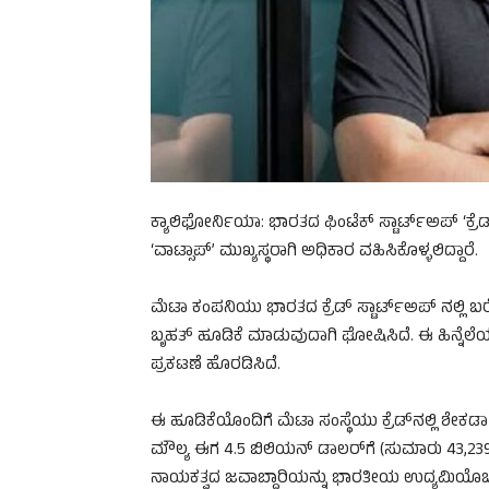
ಕ್ಯಾಲಿಫೋರ್ನಿಯಾ: ಭಾರತದ ಫಿಂಟೆಕ್ ಸ್ಟಾರ್ಟ್‌ಅಪ್ ‘ಕ್ರ
‘ವಾಟ್ಸಾಪ್’ ಮುಖ್ಯಸ್ಥರಾಗಿ ಅಧಿಕಾರ ವಹಿಸಿಕೊಳ್ಳಲಿದ್ದಾರೆ.
ಮೆಟಾ ಕಂಪನಿಯು ಭಾರತದ ಕ್ರೆಡ್ ಸ್ಟಾರ್ಟ್‌ಅಪ್ ‌ನಲ್ಲ
ಬೃಹತ್ ಹೂಡಿಕೆ ಮಾಡುವುದಾಗಿ ಘೋಷಿಸಿದೆ. ಈ ಹಿನ್ನೆಲೆಯ
ಪ್ರಕಟಣೆ ಹೊರಡಿಸಿದೆ.
ಈ ಹೂಡಿಕೆಯೊಂದಿಗೆ ಮೆಟಾ ಸಂಸ್ಥೆಯು ಕ್ರೆಡ್‌ನಲ್ಲಿ ಶೇಕಡಾ
ಮೌಲ್ಯ ಈಗ 4.5 ಬಿಲಿಯನ್ ಡಾಲರ್‌ಗೆ (ಸುಮಾರು 43,239 
ನಾಯಕತ್ವದ ಜವಾಬ್ದಾರಿಯನ್ನು ಭಾರತೀಯ ಉದ್ಯಮಿಯೊಬ್ಬರು