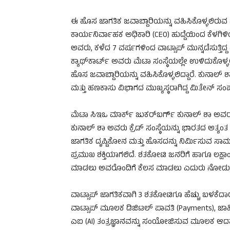
ಈ ಹೊಸ ಜಾಗತಿಕ ಜವಾಬ್ದಾರಿಯನ್ನು ವಹಿಸಿಕೊಳ್ಳಲಿರುವ
ಕಾರ್ಯನಿರ್ವಾಹಕ ಅಧಿಕಾರಿ (CEO) ಹುದ್ದೆಯಿಂದ ಕೆಳಗಿಳ
ಅವರು, ಕಳೆದ 7 ವರ್ಷಗಳಿಂದ ವಾಟ್ಸಾಪ್ ಮುನ್ನಡೆಸುತ್ತಿದ್ದ 
ಕ್ಯಾಥ್‌ಕಾರ್ಟ್ ಅವರು ಮೆಟಾ ಸಂಸ್ಥೆಯಲ್ಲೇ ಉಳಿದುಕೊಳ್ಳಲಿದ್
ಹೊಸ ಜವಾಬ್ದಾರಿಯನ್ನು ವಹಿಸಿಕೊಳ್ಳಲಿದ್ದಾರೆ. ಕುನಾಲ್ ಶ
ಮತ್ತು ಹಣಕಾಸು ವಿಭಾಗದ ಮುಖ್ಯಸ್ಥರಾಗಿದ್ದ ಮಿತೇನ್ 
ಮೆಟಾ ಸಿಇಒ ಮಾರ್ಕ್ ಜುಕರ್‌ಬರ್ಗ್ ಕುನಾಲ್ ಶಾ ಅವರ
ಕುನಾಲ್ ಶಾ ಅವರು ಕ್ರೆಡ್ ಸಂಸ್ಥೆಯನ್ನು ಭಾರತದ ಅತ್ಯಂತ ಪ
ಜಾಗತಿಕ ದೃಷ್ಟಿಕೋನ ಮತ್ತು ಹೊಸದನ್ನು ನಿರ್ಮಿಸುವ ಸಾಮರ್
ಪ್ರಮುಖ ಶಕ್ತಿಯಾಗಲಿದೆ. ಶತಕೋಟಿ ಜನರಿಗೆ ಹಾಗೂ ಲಕ್ಷಾಂತರ
ಮಾಡಲು ಅವರೊಂದಿಗೆ ಕೆಲಸ ಮಾಡಲು ಎದುರು ನೋಡುತ್ತಿದ್ದ
ವಾಟ್ಸಾಪ್ ಜಾಗತಿಕವಾಗಿ 3 ಶತಕೋಟಿಗೂ ಹೆಚ್ಚು ಬಳಕೆದಾರ
ವಾಟ್ಸಾಪ್ ಮೂಲಕ ಡಿಜಿಟಲ್ ಪಾವತಿ (Payments), ಜಾಹೀರಾ
ಎಐ (AI) ತಂತ್ರಜ್ಞಾನವನ್ನು ಸಂಯೋಜಿಸುವ ಮೂಲಕ ಆದಾ