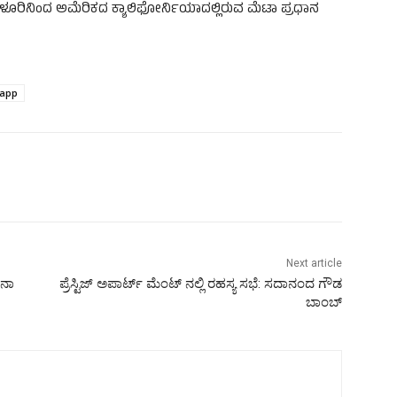
ಂಗಳೂರಿನಿಂದ ಅಮೆರಿಕದ ಕ್ಯಾಲಿಫೋರ್ನಿಯಾದಲ್ಲಿರುವ ಮೆಟಾ ಪ್ರಧಾನ
app
Next article
ಟನಾ
ಪ್ರೆಸ್ಟಿಜ್ ಅಪಾರ್ಟ್ ಮೆಂಟ್ ನಲ್ಲಿ ರಹಸ್ಯ ಸಭೆ: ಸದಾನಂದ ಗೌಡ
ಬಾಂಬ್