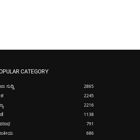
OPULAR CATEGORY
ಜಾ ಸುದ್ದಿ
2865
ೇಶ
2245
ಜ್ಯ
2216
ೀಡೆ
1138
ಪರಾಧ
791
ಾಜಕೀಯ
686