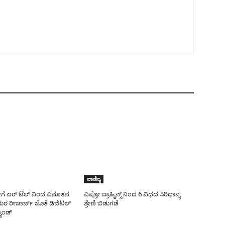
ವಾಣಿಜ್ಯ
ಡೇಗೆ ಏರ್‌ ಟೆಲ್‌ ನಿಂದ ವಿನೂತನ
ವಿಪ್ರೋ ಬ್ರಾಹ್ಮಿನ್ಸ್ ನಿಂದ 6 ವಿಧದ ಸಿರಿಧಾನ್ಯ
ಯರ ರೀಚಾರ್ಜ್ ಜೊತೆ ಡಿಜಿಟಲ್
ಶ್ರೇಣಿ ಬಿಡುಗಡೆ
್ಯಾಂಡ್