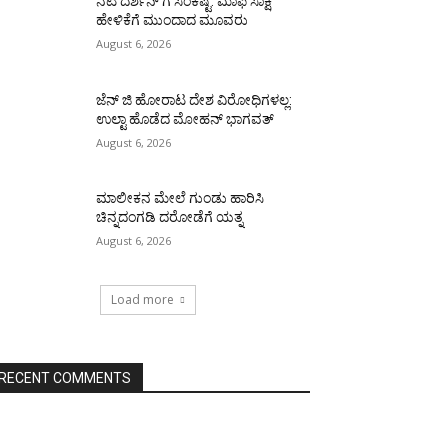
ನಟ ದರ್ಶನ್ ಗೆ ಸಂಕಷ್ಟ: ಮಾಫಿ ಸಾಕ್ಷಿ
ಹೇಳಿಕೆಗೆ ಮುಂದಾದ ಮೂವರು
August 6, 2026
ಜೆನ್ ಜಿ ಹೋರಾಟ ದೇಶ ವಿರೋಧಿಗಳಲ್ಲ:
ಉಲ್ಟಾ ಹೊಡೆದ ಮೋಹನ್ ಭಾಗವತ್
August 6, 2026
ಮಾಲೀಕನ ಮೇಲೆ ಗುಂಡು ಹಾರಿಸಿ
ಚಿನ್ನದಂಗಡಿ ದರೋಡೆಗೆ ಯತ್ನ
August 6, 2026
Load more
RECENT COMMENTS