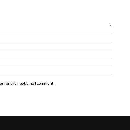
Name:*
Email:*
Website:
er for the next time I comment.