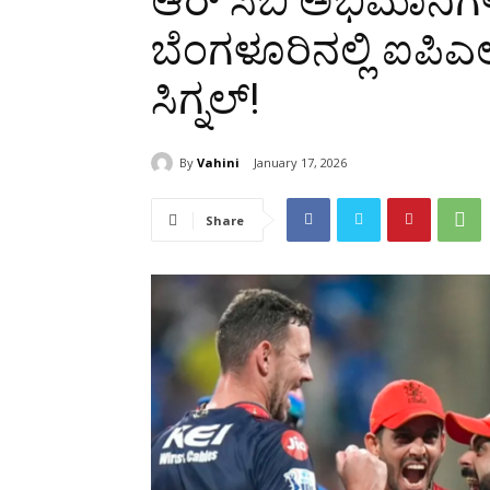
ಆರ್ ಸಿಬಿ ಅಭಿಮಾನಿಗಳಿಗ
ಬೆಂಗಳೂರಿನಲ್ಲಿ ಐಪಿಎಲ
ಸಿಗ್ನಲ್!
By
Vahini
January 17, 2026
Share