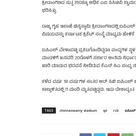
ಕ್ರೀಡಾಂಗಣದ ಸುತ್ತ 350ಕ್ಕೂ ಅಧಿಕ ಎಐ ಸಿಸಿಟಿವಿ ಕ್ಯಾ
ಭರಿಸಿತ್ತು.
ರಾಜ್ಯ ಗೃಹ ಇಲಾಖೆ ಚಿನ್ನಸ್ವಾಮಿ ಕ್ರೀಡಾಂಗಣದಲ್ಲಿ ಐಪಿ
ವಿಷಯವನ್ನು ಕರ್ನಾಟಕ ಕ್ರಿಕೆಟ್ ಸಂಸ್ಥೆ ಮಾಧ್ಯಮ ಹೇಳಿಕೆ
ಐಪಿಎಲ್ ವೇಳಾಪಟ್ಟಿ ಪ್ರಕಟಗೊಂಡಿದ್ದರೂ ಪಂದ್ಯಗಳ ಸ್
ಮಂಡಳಿಗೆ ಜನವರಿ 20ರೊಳಗೆ ಸರ್ಕಾರ ಅಂತಿಮ ನಿರ್ಧಾರ ತಿ
ಜಾರಿ ಮಾಡುವ ಭರವಸೆ ನೀಡಿರುವ ಕೆಎಸ್ ಸಿಎ ಪಂದ್ಯ ನ
ಕಳೆದ ವರ್ಷ 18 ವರ್ಷಗಳ ನಂತರ ಆರ್ ಸಿಬಿ ಐಪಿಎಲ್ 
ಕಾಲ್ತುಳಿತದಲ್ಲಿ 11 ಮಂದಿ ಮೃತಪಟ್ಟಿದ್ದರು. ಇದು ದೇಶಾದ್ಯಂತ
TAGS
chinnaswamy stadium
ipl
rcb
ಐಪಿಎಲ್