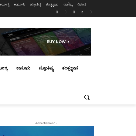
ಆರೋಗ್ಯ
ಕಾನೂನು
ಜ್ಯೋತಿಷ್ಯ
ತಂತ್ರಜ್ಞಾನ
ವಾಣಿಜ್ಯ
ವಿಶೇಷ
ೋಗ್ಯ
ಕಾನೂನು
ಜ್ಯೋತಿಷ್ಯ
ತಂತ್ರಜ್ಞಾನ
- Advertisment -