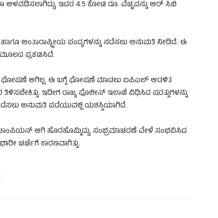
ಮರಾ ಅಳವಡಿಸಲಾಗಿದ್ದು, ಇದರ 4.5 ಕೋಟಿ ರೂ. ವೆಚ್ಚವನ್ನು ಆರ್ ಸಿಬಿ
ಎಲ್ ಹಾಗೂ ಅಂತಾರಾಷ್ಟ್ರೀಯ ಪಂದ್ಯಗಳನ್ನು ನಡೆಸಲು ಅನುಮತಿ ನೀಡಿದೆ. ಈ
 ಮೂಲದ ಪ್ರಕಟಿಸಿದೆ.
ಥಳ ಘೋಷಣೆ ಆಗಿಲ್ಲ. ಈ ಬಗ್ಗೆ ಘೋಷಣೆ ಮಾಡಲು ಐಪಿಎಲ್ ಆಡಳಿತ
ಳಿಸಬೇಕಿತ್ತು. ಇದೀಗ ರಾಜ್ಯ ಪೊಲೀಸ್ ಇಲಾಖೆ ವಿಧಿಸಿದ ಷರತ್ತುಗಳನ್ನು
ಡೆಸಲು ಅನುಮತಿ ಪಡೆಯುವಲ್ಲಿ ಯಶಸ್ವಿಯಾಗಿದೆ.
ಚಾಂಪಿಯನ್ ಆಗಿ ಹೊರಹೊಮ್ಮಿದ್ದು, ಸಂಭ್ರಮಾಚರಣೆ ವೇಳೆ ಸಂಭವಿಸಿದ
 ಭಾರೀ ಚರ್ಚೆಗೆ ಕಾರಣವಾಗಿತ್ತು.