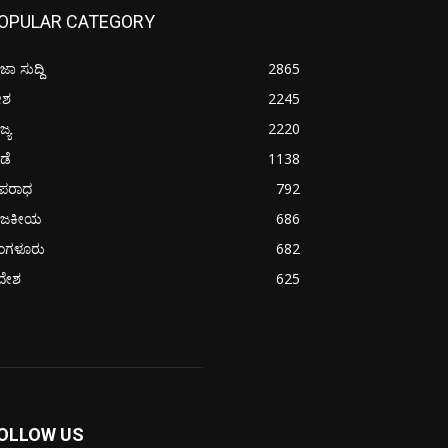
OPULAR CATEGORY
ಜಾ ಸುದ್ದಿ
2865
ೇಶ
2245
ಜ್ಯ
2220
ೀಡೆ
1138
ಪರಾಧ
792
ಾಜಕೀಯ
686
ೆಂಗಳೂರು
682
ದೇಶ
625
OLLOW US