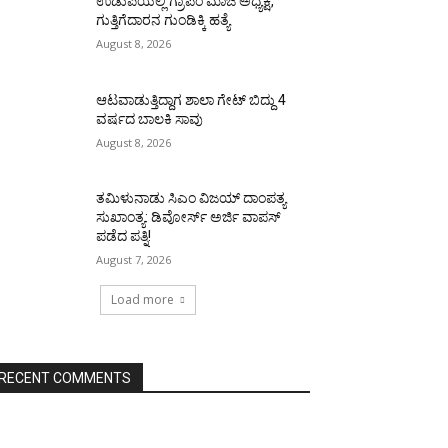
ಉಡುಪಿಯಲ್ಲಿ ಗ್ರಾಪಂ ಮಾಜಿ ಅಧ್ಯಕ್ಷ,
ಗುತ್ತಿಗೆದಾರನ ಗುಂಡಿಕ್ಕಿ ಹತ್ಯೆ
August 8, 2026
ಆಟವಾಡುತ್ತಿದ್ದಾಗ ಶಾಲಾ ಗೇಟ್‌ ಬಿದ್ದು 4
ವರ್ಷದ ಬಾಲಕಿ ಸಾವು
August 8, 2026
ತಮಿಳುನಾಡು ಸಿಎಂ ವಿಜಯ್‌ ದಾಂಪತ್ಯ
ಸುಖಾಂತ್ಯ: ಡಿವೋರ್ಸ್‌ ಅರ್ಜಿ ವಾಪಸ್‌
ಪಡೆದ ಪತ್ನಿ!
August 7, 2026
Load more
RECENT COMMENTS