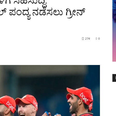
ೆ ಸಿಹಿಸುದ್ದಿ:
್ ಪಂದ್ಯ ನಡೆಸಲು ಗ್ರೀನ್
274
0