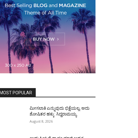
MOST POPULAR
ಮೀಸಲಾತಿ ಎನ್ನುವುದು ಭಿಕ್ಷೆಯಲ್ಲ, ಅದು
ಶೋಷಿತರ ಹಕ್ಕು: ಸಿದ್ದರಾಮಯ್ಯ
August 8, 2026