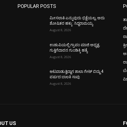
POPULAR POSTS
P
ಮೀಸಲಾತಿ ಎನ್ನುವುದು ಭಿಕ್ಷೆಯಲ್ಲ, ಅದು
ತಾ
ಶೋಷಿತರ ಹಕ್ಕು: ಸಿದ್ದರಾಮಯ್ಯ
ದ
August 8, 2026
ರಾ
ಕ್ರ
ಉಡುಪಿಯಲ್ಲಿ ಗ್ರಾಪಂ ಮಾಜಿ ಅಧ್ಯಕ್ಷ,
ಗುತ್ತಿಗೆದಾರನ ಗುಂಡಿಕ್ಕಿ ಹತ್ಯೆ
ಅ
August 8, 2026
ರ
ಬ
ಆಟವಾಡುತ್ತಿದ್ದಾಗ ಶಾಲಾ ಗೇಟ್‌ ಬಿದ್ದು 4
ವರ್ಷದ ಬಾಲಕಿ ಸಾವು
ವಿ
August 8, 2026
OUT US
F