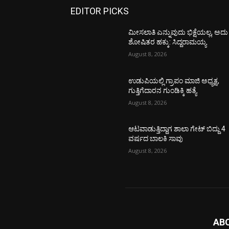
EDITOR PICKS
ಮೀಸಲಾತಿ ಎನ್ನುವುದು ಭಿಕ್ಷೆಯಲ್ಲ, ಅದು
ಶೋಷಿತರ ಹಕ್ಕು: ಸಿದ್ದರಾಮಯ್ಯ
August 8, 2026
ಉಡುಪಿಯಲ್ಲಿ ಗ್ರಾಪಂ ಮಾಜಿ ಅಧ್ಯಕ್ಷ,
ಗುತ್ತಿಗೆದಾರನ ಗುಂಡಿಕ್ಕಿ ಹತ್ಯೆ
August 8, 2026
ಆಟವಾಡುತ್ತಿದ್ದಾಗ ಶಾಲಾ ಗೇಟ್‌ ಬಿದ್ದು 4
ವರ್ಷದ ಬಾಲಕಿ ಸಾವು
August 8, 2026
AB