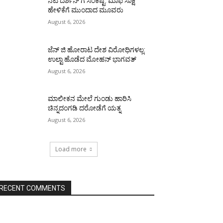
ನಟ ದರ್ಶನ್ ಗೆ ಸಂಕಷ್ಟ: ಮಾಫಿ ಸಾಕ್ಷಿ
ಹೇಳಿಕೆಗೆ ಮುಂದಾದ ಮೂವರು
August 6, 2026
ಜೆನ್ ಜಿ ಹೋರಾಟ ದೇಶ ವಿರೋಧಿಗಳಲ್ಲ:
ಉಲ್ಟಾ ಹೊಡೆದ ಮೋಹನ್ ಭಾಗವತ್
August 6, 2026
ಮಾಲೀಕನ ಮೇಲೆ ಗುಂಡು ಹಾರಿಸಿ
ಚಿನ್ನದಂಗಡಿ ದರೋಡೆಗೆ ಯತ್ನ
August 6, 2026
Load more
RECENT COMMENTS