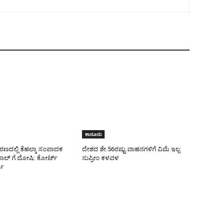
ಕಾನೂನು
ಕರಣದಲ್ಲಿ ತೆಹಲ್ಕಾ ಸಂಪಾದಕ
ದೇಶದ ಶೇ.56ರಷ್ಟು ವಾಹನಗಳಿಗೆ ವಿಮೆ ಇಲ್ಲ:
ಪಾಲ್‌ ಗೆ ದೋಷಿ: ಕೋರ್ಟ್‌
ಸುಪ್ರೀಂ ಕಳವಳ
ಪು