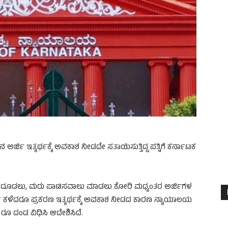
ರ್ಜಿ ಇತ್ಯರ್ಥಕ್ಕೆ ಅವಕಾಶ ನೀಡದೇ ಸತಾಯಿಸುತ್ತಿದ್ದ ಪತ್ನಿಗೆ ಕರ್ನಾಟಕ
ೆ ಮುಂದೂಡಲು, ಮರು ಪಾಟಿಸವಾಲು ಮಾಡಲು ಕೋರಿ ಮಧ್ಯಂತರ ಅರ್ಜಿಗಳ
್ಷ ಕಳೆದರೂ ಪ್ರಕರಣ ಇತ್ಯರ್ಥಕ್ಕೆ ಅವಕಾಶ ನೀಡದ ಕಾರಣ ನ್ಯಾಯಾಲಯ
ರೂ ದಂಡ ವಿಧಿಸಿ ಆದೇಶಿಸಿದೆ.