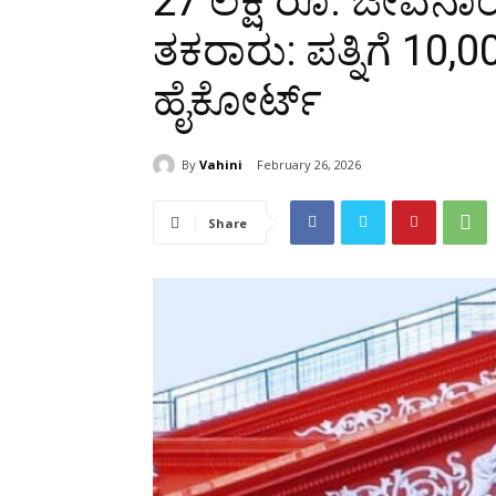
27 ಲಕ್ಷ ರೂ. ಜೀವನಾಂ
ತಕರಾರು: ಪತ್ನಿಗೆ 10,
ಹೈಕೋರ್ಟ್‌
By
Vahini
February 26, 2026
Share