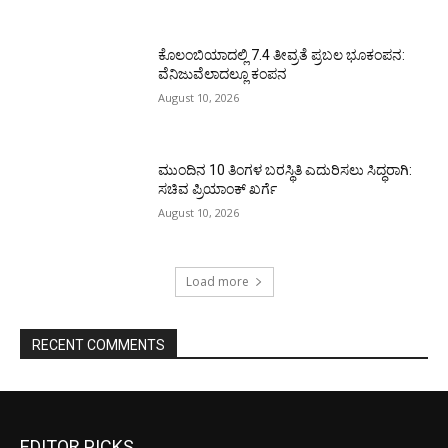
ಕೊಲಂಬಿಯಾದಲ್ಲಿ 7.4 ತೀವ್ರತೆ ಪ್ರಬಲ ಭೂಕಂಪನ:
ವೆನಿಜುವೆಲಾದಲ್ಲೂ ಕಂಪನ
August 10, 2026
ಮುಂದಿನ 10 ತಿಂಗಳ ಬರಸ್ಥಿತಿ ಎದುರಿಸಲು ಸಿದ್ಧರಾಗಿ:
ಸಚಿವ ಪ್ರಿಯಾಂಕ್ ಖರ್ಗೆ
August 10, 2026
Load more
RECENT COMMENTS
EDITOR PICKS