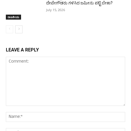
ದೇವೇಗೌಡರು ಗಳಿಸಿದ ಜಮೀನು ಪಟ್ಟಿ ಬೇಕಾ?
July 15, 2026
ರಾಜಕೀಯ
LEAVE A REPLY
Comment:
Nam
Ema