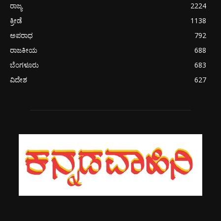
ರಾಜ್ಯ
2224
ಕ್ರೀಡೆ
1138
ಅಪರಾಧ
792
ರಾಜಕೀಯ
688
ಬೆಂಗಳೂರು
683
ವಿದೇಶ
627