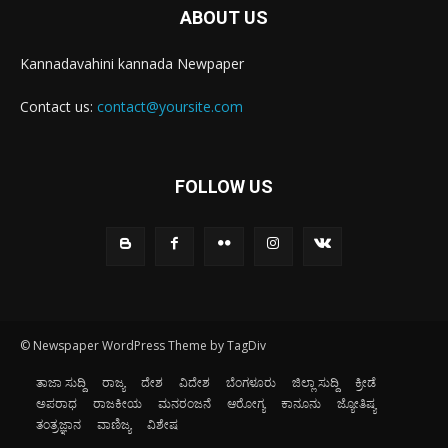
ABOUT US
Kannadavahini kannada Newpaper
Contact us:
contact@yoursite.com
FOLLOW US
© Newspaper WordPress Theme by TagDiv
ತಾಜಾ ಸುದ್ದಿ
ರಾಜ್ಯ
ದೇಶ
ವಿದೇಶ
ಬೆಂಗಳೂರು
ಜಿಲ್ಲಾ ಸುದ್ದಿ
ಕ್ರೀಡೆ
ಅಪರಾಧ
ರಾಜಕೀಯ
ಮನರಂಜನೆ
ಆರೋಗ್ಯ
ಕಾನೂನು
ಜ್ಯೋತಿಷ್ಯ
ತಂತ್ರಜ್ಞಾನ
ವಾಣಿಜ್ಯ
ವಿಶೇಷ