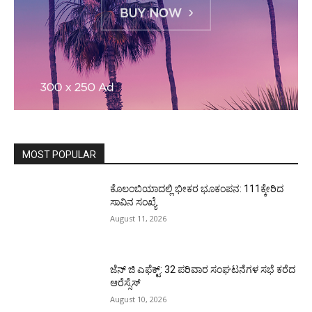
MOST POPULAR
ಕೊಲಂಬಿಯಾದಲ್ಲಿ ಭೀಕರ ಭೂಕಂಪನ: 111ಕ್ಕೇರಿದ
ಸಾವಿನ ಸಂಖ್ಯೆ
August 11, 2026
ಜೆನ್ ಜಿ ಎಫೆಕ್ಟ್: 32 ಪರಿವಾರ ಸಂಘಟನೆಗಳ ಸಭೆ ಕರೆದ
ಆರೆಸ್ಸೆಸ್
August 10, 2026