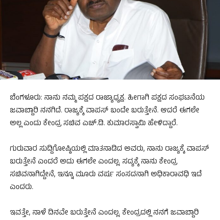
ಬೆಂಗಳೂರು: ನಾನು ನಮ್ಮ ಪಕ್ಷದ ರಾಜ್ಯಾಧ್ಯಕ್ಷ. ಹೀಗಾಗಿ ಪಕ್ಷದ ಸಂಘಟನೆಯ
ಜವಾಬ್ದಾರಿ ನನಗಿದೆ. ರಾಜ್ಯಕ್ಕೆ ವಾಪಸ್ ಬಂದೇ ಬರುತ್ತೇನೆ. ಆದರೆ ಈಗಲೇ
ಅಲ್ಲ ಎಂದು ಕೇಂದ್ರ ಸಚಿವ ಎಚ್.ಡಿ. ಕುಮಾರಸ್ವಾಮಿ ಹೇಳಿದ್ದಾರೆ.
ಗುರುವಾರ ಸುದ್ದಿಗೋಷ್ಠಿಯಲ್ಲಿ ಮಾತನಾಡಿದ ಅವರು, ನಾನು ರಾಜ್ಯಕ್ಕೆ ವಾಪಸ್
ಬರುತ್ತೇನೆ ಎಂದರೆ ಅದು ಈಗಲೇ ಎಂದಲ್ಲ. ಸದ್ಯಕ್ಕೆ ನಾನು ಕೇಂದ್ರ
ಸಚಿವನಾಗಿದ್ದೇನೆ, ಇನ್ನೂ ಮೂರು ವರ್ಷ ಸಂಸದನಾಗಿ ಅಧಿಕಾರಾವಧಿ ಇದೆ
ಎಂದರು.
ಇವತ್ತೇ, ನಾಳೆ ದಿನವೇ ಬರುತ್ತೇನೆ ಎಂದಲ್ಲ. ಕೇಂದ್ರದಲ್ಲಿ ನನಗೆ ಜವಾಬ್ದಾರಿ