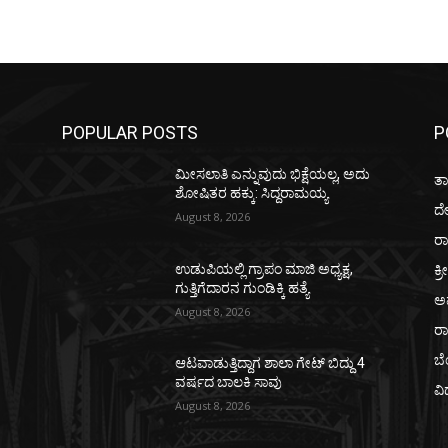
POPULAR POSTS
P
ಮೀಸಲಾತಿ ಎನ್ನುವುದು ಭಿಕ್ಷೆಯಲ್ಲ, ಅದು
ತಾ
ಶೋಷಿತರ ಹಕ್ಕು: ಸಿದ್ದರಾಮಯ್ಯ
ದ
August 8, 2026
ರಾ
ಕ್ರ
ಉಡುಪಿಯಲ್ಲಿ ಗ್ರಾಪಂ ಮಾಜಿ ಅಧ್ಯಕ್ಷ,
ಗುತ್ತಿಗೆದಾರನ ಗುಂಡಿಕ್ಕಿ ಹತ್ಯೆ
ಅ
August 8, 2026
ರ
ಬ
ಆಟವಾಡುತ್ತಿದ್ದಾಗ ಶಾಲಾ ಗೇಟ್‌ ಬಿದ್ದು 4
ವರ್ಷದ ಬಾಲಕಿ ಸಾವು
ವಿ
August 8, 2026