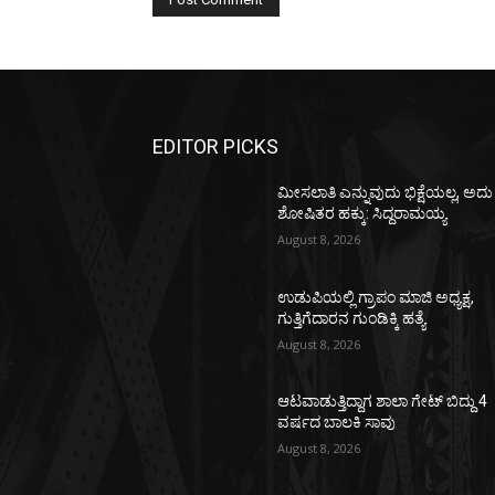
EDITOR PICKS
ಮೀಸಲಾತಿ ಎನ್ನುವುದು ಭಿಕ್ಷೆಯಲ್ಲ, ಅದು
ಶೋಷಿತರ ಹಕ್ಕು: ಸಿದ್ದರಾಮಯ್ಯ
August 8, 2026
ಉಡುಪಿಯಲ್ಲಿ ಗ್ರಾಪಂ ಮಾಜಿ ಅಧ್ಯಕ್ಷ,
ಗುತ್ತಿಗೆದಾರನ ಗುಂಡಿಕ್ಕಿ ಹತ್ಯೆ
August 8, 2026
ಆಟವಾಡುತ್ತಿದ್ದಾಗ ಶಾಲಾ ಗೇಟ್‌ ಬಿದ್ದು 4
ವರ್ಷದ ಬಾಲಕಿ ಸಾವು
August 8, 2026