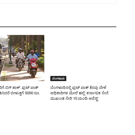
ಬೆಂಗಳೂರು
ೆ ಬಿಗ್ ಶಾಕ್: ಫುಟ್ ಪಾತ್
ಬೆಂಗಳೂರಿನಲ್ಲಿ ಫುಟ್ ಪಾತ್ ತೆರವು ವೇಳೆ
ಿಸಿದರೆ ಬೀಳುತ್ತಗೆ 5000 ರೂ.
ಅಧಿಕಾರಿಗಳ ಮೇಲೆ ಹಲ್ಲೆ: ಕರ್ನಾಟಕ ಸೇನೆ
ಮುಖಂಡ ಸೇರಿ 10 ಮಂದಿ ಅರೆಸ್ಟ್