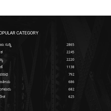
OPULAR CATEGORY
ಜಾ ಸುದ್ದಿ
2865
ೇಶ
2245
ಜ್ಯ
2220
ೀಡೆ
1138
ಪರಾಧ
792
ಾಜಕೀಯ
686
ೆಂಗಳೂರು
682
ದೇಶ
625