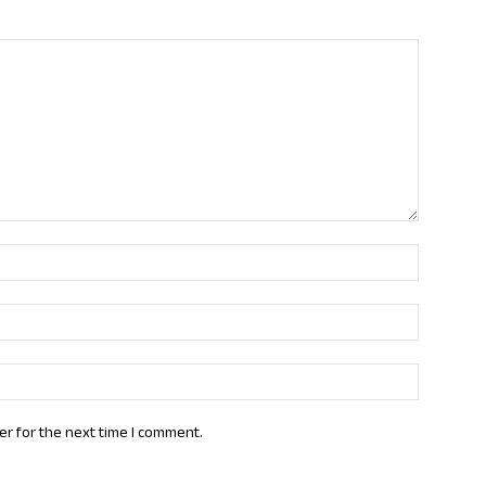
Name:*
Email:*
Website:
er for the next time I comment.