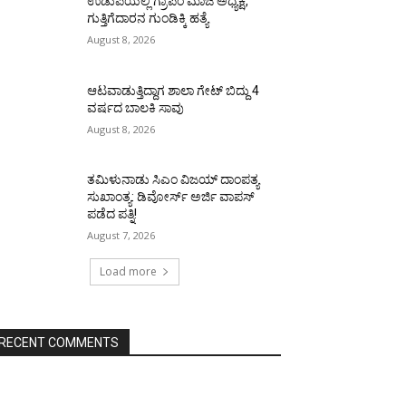
ಉಡುಪಿಯಲ್ಲಿ ಗ್ರಾಪಂ ಮಾಜಿ ಅಧ್ಯಕ್ಷ,
ಗುತ್ತಿಗೆದಾರನ ಗುಂಡಿಕ್ಕಿ ಹತ್ಯೆ
August 8, 2026
ಆಟವಾಡುತ್ತಿದ್ದಾಗ ಶಾಲಾ ಗೇಟ್‌ ಬಿದ್ದು 4
ವರ್ಷದ ಬಾಲಕಿ ಸಾವು
August 8, 2026
ತಮಿಳುನಾಡು ಸಿಎಂ ವಿಜಯ್‌ ದಾಂಪತ್ಯ
ಸುಖಾಂತ್ಯ: ಡಿವೋರ್ಸ್‌ ಅರ್ಜಿ ವಾಪಸ್‌
ಪಡೆದ ಪತ್ನಿ!
August 7, 2026
Load more
RECENT COMMENTS