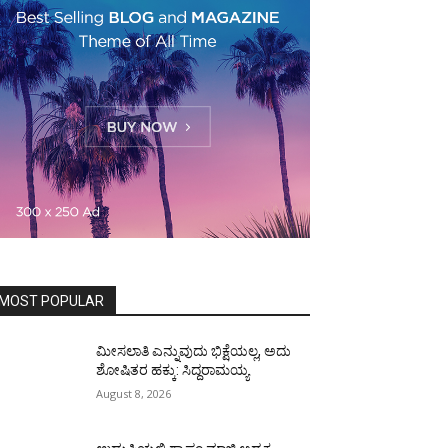
MOST POPULAR
ಮೀಸಲಾತಿ ಎನ್ನುವುದು ಭಿಕ್ಷೆಯಲ್ಲ, ಅದು
ಶೋಷಿತರ ಹಕ್ಕು: ಸಿದ್ದರಾಮಯ್ಯ
August 8, 2026