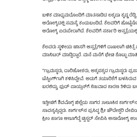
ಬಳಿಕ ಮಾಧ್ಯಮದೊಂದಿಗೆ ಮಾತನಾಡಿದ ಲಕ್ಕಷಾ ಕೃಷ್ಣ ರೆಡ್ಡಿ,
ಆರೋಗ್ಯದಲ್ಲಿ ಸಮಸ್ಯೆ ಕಂಡುಬಂದಿದೆ. ಕೆಲವರಿಗೆ ಹೊಟ್ಟೆ
ಆರೋಗ್ಯ ಏರುಪೇರಾಗಿದೆ. ಕೆಲವರಿಗೆ ಸರ್ಕಾರಿ ಆಸ್ಪತ್ರೆಯಲ್ಲಿ ಚಿ
ಕೆಲವರು ಸ್ಥಳೀಯ ಖಾಸಗಿ ಆಸ್ಪತ್ರೆಗಳಿಗೆ ದಾಖಲಾಗಿ ಚಿಕಿತ್ಸೆ
ಮಾನಿಟರ್ ಮಾಡ್ತಿದ್ದಾರೆ. ಮನೆ ಮನೆಗೆ ಭೇಟಿ ಕೊಟ್ಟು ಮಾಹಿತಿ
“ಗ್ರಾಮಸ್ಥರು, ದಾರಿಹೋಕರು, ಅಕ್ಕಪಕ್ಕದ ಗ್ರಾಮಸ್ಥರು ಪ್ರಸ
ಟೆಸ್ಟಿಂಗ್​ಗಾಗಿ ಕಳಿಸಿದ್ದೇವೆ. ಅಡುಗೆ ತಯಾರಿಕೆಗೆ ಬಳಸಿರು
ಬರಲಿದ್ದು, ಫುಡ್ ಪಾಯ್ಸನ್‌ಗೆ ನಿಜವಾದ ಕಾರಣ ತಿಳಿದು ಬರ
ಇತ್ತೀಚಿಗೆ ಶಿವಮೊಗ್ಗ ಜಿಲ್ಲೆಯ ಸಾಗರ ತಾಲೂಕಿನ ಕಾರ್ಗಲ್​ನ
ಸಾವನ್ನಪ್ಪಿದ್ದರು. ಕಾರ್ಗಲ್​ನ ಪ್ರಸಿದ್ಧ ಶ್ರೀ ಚೌಡೇಶ್ವರಿ ದೇವಿ
ಕ್ರೀಂ ಹಾಗೂ ಆಲೂಗೆಡ್ಡೆ ಟ್ವಿಸ್ಟರ್​ ಸೇವಿಸಿ ಅನಾರೋಗ್ಯ ಉಂಟ