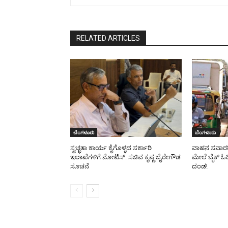
RELATED ARTICLES
ಬೆಂಗಳೂರು
ಬೆಂಗಳೂರು
ಸ್ವಚ್ಛತಾ ಕಾರ್ಯ ಕೈಗೊಳ್ಳದ ಸರ್ಕಾರಿ
ವಾಹನ ಸವಾರರಿಗ
ಇಲಾಖೆಗಳಿಗೆ ನೋಟಿಸ್: ಸಚಿವ ಕೃಷ್ಣ ಬೈರೇಗೌಡ
ಮೇಲೆ ಬೈಕ್ ಓಡ
ಸೂಚನೆ
ದಂಡ!