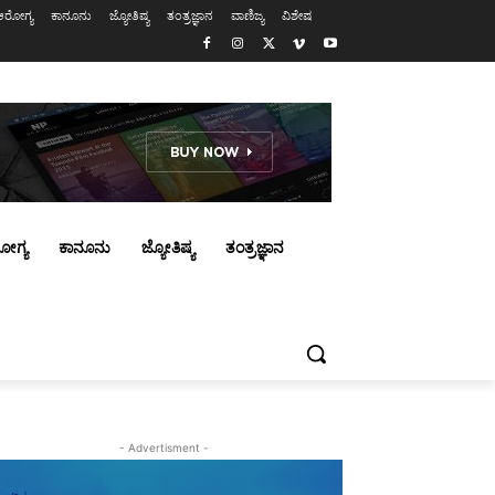
ಆರೋಗ್ಯ
ಕಾನೂನು
ಜ್ಯೋತಿಷ್ಯ
ತಂತ್ರಜ್ಞಾನ
ವಾಣಿಜ್ಯ
ವಿಶೇಷ
ೋಗ್ಯ
ಕಾನೂನು
ಜ್ಯೋತಿಷ್ಯ
ತಂತ್ರಜ್ಞಾನ
- Advertisment -