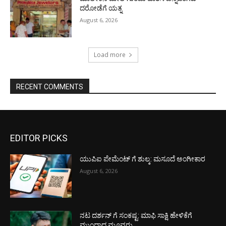
ದರೋಡೆಗೆ ಯತ್ನ
August 6, 2026
Load more
RECENT COMMENTS
EDITOR PICKS
ಯುಪಿಐ ಪೇಮೆಂಟ್ ಗೆ ಶುಲ್ಕ: ಮಸೂದೆ ಅಂಗೀಕಾರ
August 6, 2026
ನಟ ದರ್ಶನ್ ಗೆ ಸಂಕಷ್ಟ: ಮಾಫಿ ಸಾಕ್ಷಿ ಹೇಳಿಕೆಗೆ
ಮುಂದಾದ ಮೂವರು