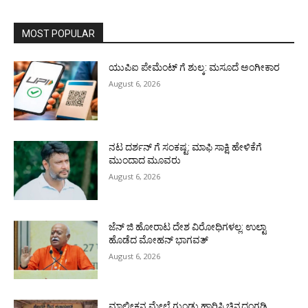
MOST POPULAR
ಯುಪಿಐ ಪೇಮೆಂಟ್ ಗೆ ಶುಲ್ಕ: ಮಸೂದೆ ಅಂಗೀಕಾರ
August 6, 2026
ನಟ ದರ್ಶನ್ ಗೆ ಸಂಕಷ್ಟ: ಮಾಫಿ ಸಾಕ್ಷಿ ಹೇಳಿಕೆಗೆ
ಮುಂದಾದ ಮೂವರು
August 6, 2026
ಜೆನ್ ಜಿ ಹೋರಾಟ ದೇಶ ವಿರೋಧಿಗಳಲ್ಲ: ಉಲ್ಟಾ
ಹೊಡೆದ ಮೋಹನ್ ಭಾಗವತ್
August 6, 2026
ಮಾಲೀಕನ ಮೇಲೆ ಗುಂಡು ಹಾರಿಸಿ ಚಿನ್ನದಂಗಡಿ