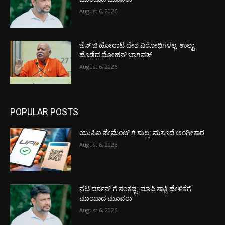
August 6, 2026
ಜೆನ್ ಜಿ ಹೋರಾಟ ದೇಶ ವಿರೋಧಿಗಳಲ್ಲ: ಉಲ್ಟಾ
ಹೊಡೆದ ಮೋಹನ್ ಭಾಗವತ್
August 6, 2026
POPULAR POSTS
ಯುಪಿಐ ಪೇಮೆಂಟ್ ಗೆ ಶುಲ್ಕ: ಮಸೂದೆ ಅಂಗೀಕಾರ
August 6, 2026
ನಟ ದರ್ಶನ್ ಗೆ ಸಂಕಷ್ಟ: ಮಾಫಿ ಸಾಕ್ಷಿ ಹೇಳಿಕೆಗೆ
ಮುಂದಾದ ಮೂವರು
August 6, 2026