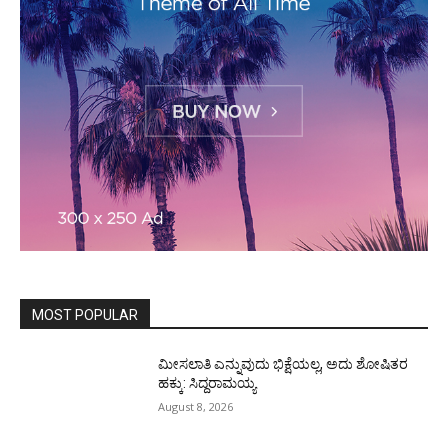
MOST POPULAR
ಮೀಸಲಾತಿ ಎನ್ನುವುದು ಭಿಕ್ಷೆಯಲ್ಲ, ಅದು ಶೋಷಿತರ
ಹಕ್ಕು: ಸಿದ್ದರಾಮಯ್ಯ
August 8, 2026