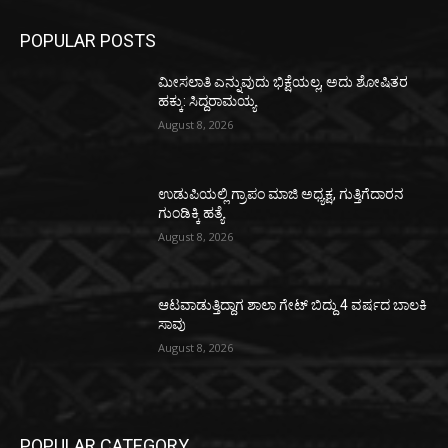
POPULAR POSTS
ಮೀಸಲಾತಿ ಎನ್ನುವುದು ಭಿಕ್ಷೆಯಲ್ಲ, ಅದು ಶೋಷಿತರ
ಹಕ್ಕು: ಸಿದ್ದರಾಮಯ್ಯ
August 8, 2026
ಉಡುಪಿಯಲ್ಲಿ ಗ್ರಾಪಂ ಮಾಜಿ ಅಧ್ಯಕ್ಷ, ಗುತ್ತಿಗೆದಾರನ
ಗುಂಡಿಕ್ಕಿ ಹತ್ಯೆ
August 8, 2026
ಆಟವಾಡುತ್ತಿದ್ದಾಗ ಶಾಲಾ ಗೇಟ್‌ ಬಿದ್ದು 4 ವರ್ಷದ ಬಾಲಕಿ
ಸಾವು
August 8, 2026
POPULAR CATEGORY