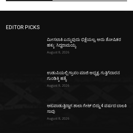
EDITOR PICKS
ಮೀಸಲಾತಿ ಎನ್ನುವುದು ಭಿಕ್ಷೆಯಲ್ಲ, ಅದು ಶೋಷಿತರ
ಹಕ್ಕು: ಸಿದ್ದರಾಮಯ್ಯ
August 8, 2026
ಉಡುಪಿಯಲ್ಲಿ ಗ್ರಾಪಂ ಮಾಜಿ ಅಧ್ಯಕ್ಷ, ಗುತ್ತಿಗೆದಾರನ
ಗುಂಡಿಕ್ಕಿ ಹತ್ಯೆ
August 8, 2026
ಆಟವಾಡುತ್ತಿದ್ದಾಗ ಶಾಲಾ ಗೇಟ್‌ ಬಿದ್ದು 4 ವರ್ಷದ ಬಾಲಕಿ
ಸಾವು
August 8, 2026