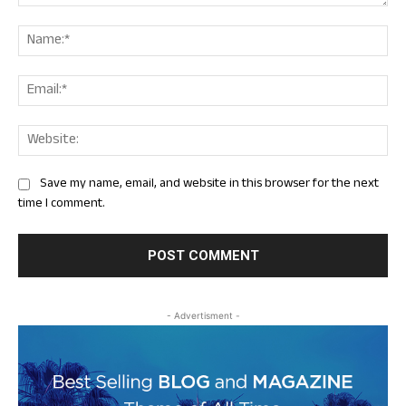
Comment:
Nam
Ema
Web
Save my name, email, and website in this browser for the next
time I comment.
- Advertisment -