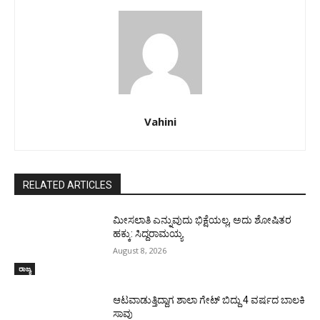
Vahini
RELATED ARTICLES
ಮೀಸಲಾತಿ ಎನ್ನುವುದು ಭಿಕ್ಷೆಯಲ್ಲ, ಅದು ಶೋಷಿತರ
ಹಕ್ಕು: ಸಿದ್ದರಾಮಯ್ಯ
August 8, 2026
ರಾಜ್ಯ
ಆಟವಾಡುತ್ತಿದ್ದಾಗ ಶಾಲಾ ಗೇಟ್‌ ಬಿದ್ದು 4 ವರ್ಷದ ಬಾಲಕಿ
ಸಾವು