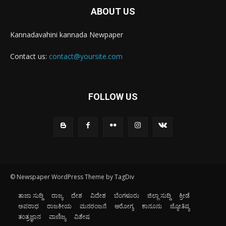
ABOUT US
Kannadavahini kannada Newpaper
Contact us:
contact@yoursite.com
FOLLOW US
© Newspaper WordPress Theme by TagDiv
ತಾಜಾ ಸುದ್ದಿ
ರಾಜ್ಯ
ದೇಶ
ವಿದೇಶ
ಬೆಂಗಳೂರು
ಜಿಲ್ಲಾ ಸುದ್ದಿ
ಕ್ರೀಡೆ
ಅಪರಾಧ
ರಾಜಕೀಯ
ಮನರಂಜನೆ
ಆರೋಗ್ಯ
ಕಾನೂನು
ಜ್ಯೋತಿಷ್ಯ
ತಂತ್ರಜ್ಞಾನ
ವಾಣಿಜ್ಯ
ವಿಶೇಷ