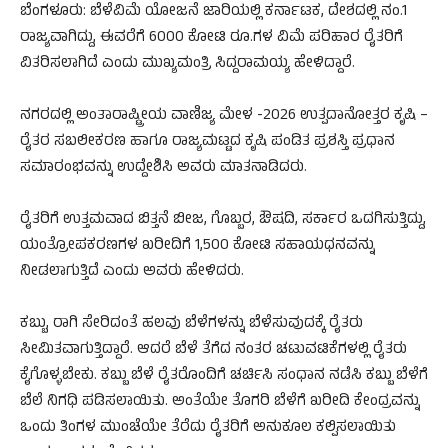
ಬೆಂಗಳೂರು: ಬೆಳೆವಿಮೆ ಯೋಜನೆ ಜಾರಿಯಲ್ಲಿ ಕರ್ನಾಟಕ, ದೇಶದಲ್ಲಿ ನಂ.1
ರಾಜ್ಯವಾಗಿದ್ದು, ಈವರೆಗೆ 6000 ಕೋಟಿ ರೂ.ಗಳ ವಿಮೆ ಪರಿಹಾರ ರೈತರಿಗೆ
ವಿತರಿಸಲಾಗಿದೆ ಎಂದು ಮುಖ್ಯಮಂತ್ರಿ ಸಿದ್ದರಾಮಯ್ಯ ಹೇಳಿದ್ದಾರೆ.
ನಗರದಲ್ಲಿ ಅಂತಾರಾಷ್ಟ್ರೀಯ ವಾಣಿಜ್ಯ ಮೇಳ -2026 ಉತ್ಪದಾನೋತ್ತರ ಕೃಷಿ –
ರೈತರ ಸಬಲೀಕರಣ ಹಾಗೂ ರಾಜ್ಯಮಟ್ಟದ ಕೃಷಿ ಪಂಡಿತ ಪ್ರಶಸ್ತಿ ಪ್ರಧಾನ
ಸಮಾರಂಭವನ್ನು ಉದ್ದೇಶಿಸಿ ಅವರು ಮಾತನಾಡಿದರು.
ರೈತರಿಗೆ ಉತ್ತಮವಾದ ಬಿತ್ತನೆ ಬೀಜ, ಗೊಬ್ಬರ, ಔಷದಿ, ಸರ್ಕಾರ ಒದಗಿಸುತ್ತಿದ್ದು,
ಯಂತ್ರೋಪಕರಣಗಳ ಖರೀದಿಗೆ 1,500 ಕೋಟಿ ಸಹಾಯಧನವನ್ನು
ನೀಡಲಾಗುತ್ತಿದೆ ಎಂದು ಅವರು ಹೇಳಿದರು.
ಕಬ್ಬು, ರಾಗಿ ಸೇರಿದಂತೆ ಹಲವು ಬೆಳೆಗಳನ್ನು ಬೆಳೆಸುವುದಕ್ಕೆ ರೈತರು
ಸೀಮಿತವಾಗುತ್ತಿದ್ದಾರೆ. ಆದರೆ ಬೆಳೆ ತೆಗೆದ ನಂತರ ಚಟುವಟಿಕೆಗಳಲ್ಲಿ ರೈತರು
ಕೈಗೊಳ್ಳಬೇಕು. ಕಬ್ಬು ಬೆಳೆ ರೈತರೊಂದಿಗೆ ಚರ್ಚಿಸಿ ಸಂಧಾನ ನಡೆಸಿ ಕಬ್ಬು ಬೆಳೆಗೆ
ಬೆಲೆ ನಿಗಧಿ ಪಡಿಸಲಾಯಿತು. ಅಂತೆಯೇ ತೊಗರಿ ಬೆಳೆಗೆ ಖರೀದಿ ಕೇಂದ್ರವನ್ನು
ಒಂದು ತಿಂಗಳ ಮುಂಚೆಯೇ ತೆರೆದು ರೈತರಿಗೆ ಅನುಕೂಲ ಕಲ್ಪಿಸಲಾಯಿತು