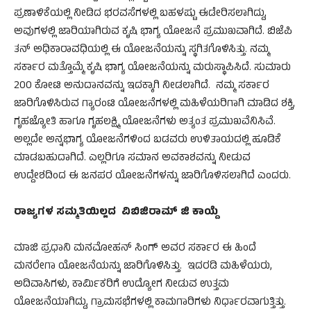
ಪ್ರಣಾಳಿಕೆಯಲ್ಲಿ ನೀಡಿದ ಭರವಸೆಗಳಲ್ಲಿ ಬಹಳಷ್ಟು ಈಡೇರಿಸಲಾಗಿದ್ದು,
ಅವುಗಳಲ್ಲಿ ಜಾರಿಯಾಗಿರುವ ಕೃಷಿ ಭಾಗ್ಯ ಯೋಜನೆ ಪ್ರಮುಖವಾಗಿದೆ. ಬಿಜೆಪಿ
ತನ್ ಅಧಿಕಾರಾವಧಿಯಲ್ಲಿ ಈ ಯೋಜನೆಯನ್ನು ಸ್ಥಗಿತಗೊಳಿಸಿತ್ತು. ನಮ್ಮ
ಸರ್ಕಾರ ಮತ್ತೊಮ್ಮೆ ಕೃಷಿ ಭಾಗ್ಯ ಯೋಜನೆಯನ್ನು ಮರುಸ್ಥಾಪಿಸಿದೆ. ಸುಮಾರು
200 ಕೋಟಿ ಅನುದಾನವನ್ನು ಇದಕ್ಕಾಗಿ ನೀಡಲಾಗಿದೆ. ನಮ್ಮ ಸರ್ಕಾರ
ಜಾರಿಗೊಳಿಸಿರುವ ಗ್ಯಾರಂಟಿ ಯೋಜನೆಗಳಲ್ಲಿ ಮಹಿಳೆಯರಿಗಾಗಿ ಮಾಡಿದ ಶಕ್ತಿ,
ಗೃಹಜ್ಯೋತಿ ಹಾಗೂ ಗೃಹಲಕ್ಷ್ಮಿ ಯೋಜನೆಗಳು ಅತ್ಯಂತ ಪ್ರಮುಖವೆನಿಸಿವೆ.
ಅಲ್ಲದೇ ಅನ್ನಭಾಗ್ಯ ಯೋಜನೆಗಳಿಂದ ಬಡವರು ಉಳಿತಾಯದಲ್ಲಿ ಹೂಡಿಕೆ
ಮಾಡಬಹುದಾಗಿದೆ. ಎಲ್ಲರಿಗೂ ಸಮಾನ ಅವಕಾಶವನ್ನು ನೀಡುವ
ಉದ್ದೇಶದಿಂದ ಈ ಜನಪರ ಯೋಜನೆಗಳನ್ನು ಜಾರಿಗೊಳಿಸಲಾಗಿದೆ ಎಂದರು.
ರಾಜ್ಯಗಳ ಸಮ್ಮತಿಯಿಲ್ಲದ ವಿಬಿಜಿರಾಮ್ ಜಿ ಕಾಯ್ದೆ
ಮಾಜಿ ಪ್ರಧಾನಿ ಮನಮೋಹನ್ ಸಿಂಗ್ ಅವರ ಸರ್ಕಾರ ಈ ಹಿಂದೆ
ಮನರೇಗಾ ಯೋಜನೆಯನ್ನು ಜಾರಿಗೊಳಿಸಿತ್ತು. ಇದರಡಿ ಮಹಿಳೆಯರು,
ಅದಿವಾಸಿಗಳು, ಕಾರ್ಮಿಕರಿಗೆ ಉದ್ಯೋಗ ನೀಡುವ ಉತ್ತಮ
ಯೋಜನೆಯಾಗಿದ್ದು, ಗ್ರಾಮಸಭೆಗಳಲ್ಲಿ ಕಾಮಗಾರಿಗಳು ನಿರ್ಧಾರವಾಗುತ್ತಿತ್ತು.