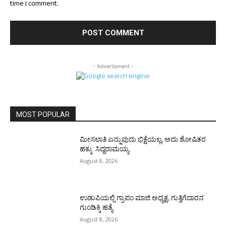
time I comment.
- Advertisment -
MOST POPULAR
ಮೀಸಲಾತಿ ಎನ್ನುವುದು ಭಿಕ್ಷೆಯಲ್ಲ, ಅದು ಶೋಷಿತರ
ಹಕ್ಕು: ಸಿದ್ದರಾಮಯ್ಯ
August 8, 2026
ಉಡುಪಿಯಲ್ಲಿ ಗ್ರಾಪಂ ಮಾಜಿ ಅಧ್ಯಕ್ಷ, ಗುತ್ತಿಗೆದಾರನ
ಗುಂಡಿಕ್ಕಿ ಹತ್ಯೆ
August 8, 2026