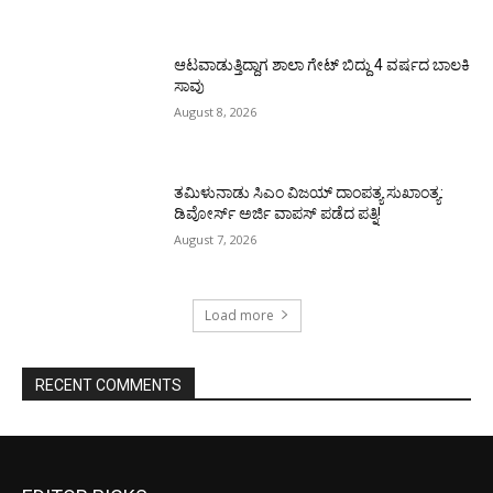
ಆಟವಾಡುತ್ತಿದ್ದಾಗ ಶಾಲಾ ಗೇಟ್‌ ಬಿದ್ದು 4 ವರ್ಷದ ಬಾಲಕಿ
ಸಾವು
August 8, 2026
ತಮಿಳುನಾಡು ಸಿಎಂ ವಿಜಯ್‌ ದಾಂಪತ್ಯ ಸುಖಾಂತ್ಯ:
ಡಿವೋರ್ಸ್‌ ಅರ್ಜಿ ವಾಪಸ್‌ ಪಡೆದ ಪತ್ನಿ!
August 7, 2026
Load more
RECENT COMMENTS