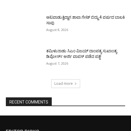
ಆಟವಾಡುತ್ತಿದ್ದಾಗ ಶಾಲಾ ಗೇಟ್‌ ಬಿದ್ದು 4 ವರ್ಷದ ಬಾಲಕಿ
ಸಾವು
August 8, 2026
ತಮಿಳುನಾಡು ಸಿಎಂ ವಿಜಯ್‌ ದಾಂಪತ್ಯ ಸುಖಾಂತ್ಯ:
ಡಿವೋರ್ಸ್‌ ಅರ್ಜಿ ವಾಪಸ್‌ ಪಡೆದ ಪತ್ನಿ!
August 7, 2026
Load more
RECENT COMMENTS