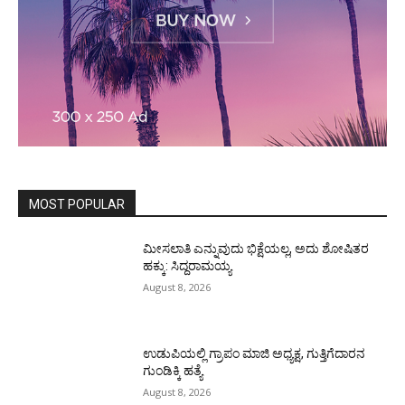
MOST POPULAR
ಮೀಸಲಾತಿ ಎನ್ನುವುದು ಭಿಕ್ಷೆಯಲ್ಲ, ಅದು ಶೋಷಿತರ
ಹಕ್ಕು: ಸಿದ್ದರಾಮಯ್ಯ
August 8, 2026
ಉಡುಪಿಯಲ್ಲಿ ಗ್ರಾಪಂ ಮಾಜಿ ಅಧ್ಯಕ್ಷ, ಗುತ್ತಿಗೆದಾರನ
ಗುಂಡಿಕ್ಕಿ ಹತ್ಯೆ
August 8, 2026