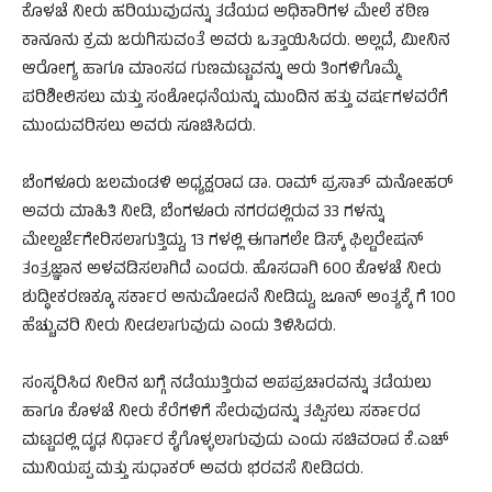
ಕೊಳಚೆ ನೀರು ಹರಿಯುವುದನ್ನು ತಡೆಯದ ಅಧಿಕಾರಿಗಳ ಮೇಲೆ ಕಠಿಣ
ಕಾನೂನು ಕ್ರಮ ಜರುಗಿಸುವಂತೆ ಅವರು ಒತ್ತಾಯಿಸಿದರು. ಅಲ್ಲದೆ, ಮೀನಿನ
ಆರೋಗ್ಯ ಹಾಗೂ ಮಾಂಸದ ಗುಣಮಟ್ಟವನ್ನು ಆರು ತಿಂಗಳಿಗೊಮ್ಮೆ
ಪರಿಶೀಲಿಸಲು ಮತ್ತು ಸಂಶೋಧನೆಯನ್ನು ಮುಂದಿನ ಹತ್ತು ವರ್ಷಗಳವರೆಗೆ
ಮುಂದುವರಿಸಲು ಅವರು ಸೂಚಿಸಿದರು.
ಬೆಂಗಳೂರು ಜಲಮಂಡಳಿ ಅಧ್ಯಕ್ಷರಾದ ಡಾ. ರಾಮ್‌ ಪ್ರಸಾತ್‌ ಮನೋಹರ್‌
ಅವರು ಮಾಹಿತಿ ನೀಡಿ, ಬೆಂಗಳೂರು ನಗರದಲ್ಲಿರುವ 33 ಗಳನ್ನು
ಮೇಲ್ದರ್ಜೆಗೇರಿಸಲಾಗುತ್ತಿದ್ದು, 13 ಗಳಲ್ಲಿ ಈಗಾಗಲೇ ಡಿಸ್ಕ್ ಫಿಲ್ಟರೇಷನ್‌
ತಂತ್ರಜ್ಞಾನ ಅಳವಡಿಸಲಾಗಿದೆ ಎಂದರು. ಹೊಸದಾಗಿ 600 ಕೊಳಚೆ ನೀರು
ಶುದ್ಧೀಕರಣಕ್ಕೂ ಸರ್ಕಾರ ಅನುಮೋದನೆ ನೀಡಿದ್ದು, ಜೂನ್‌ ಅಂತ್ಯಕ್ಕೆ ಗೆ 100
ಹೆಚ್ಚುವರಿ ನೀರು ನೀಡಲಾಗುವುದು ಎಂದು ತಿಳಿಸಿದರು.
ಸಂಸ್ಕರಿಸಿದ ನೀರಿನ ಬಗ್ಗೆ ನಡೆಯುತ್ತಿರುವ ಅಪಪ್ರಚಾರವನ್ನು ತಡೆಯಲು
ಹಾಗೂ ಕೊಳಚೆ ನೀರು ಕೆರೆಗಳಿಗೆ ಸೇರುವುದನ್ನು ತಪ್ಪಿಸಲು ಸರ್ಕಾರದ
ಮಟ್ಟದಲ್ಲಿ ದೃಢ ನಿರ್ಧಾರ ಕೈಗೊಳ್ಳಲಾಗುವುದು ಎಂದು ಸಚಿವರಾದ ಕೆ.ಎಚ್‌
ಮುನಿಯಪ್ಪ ಮತ್ತು ಸುಧಾಕರ್‌ ಅವರು ಭರವಸೆ ನೀಡಿದರು.