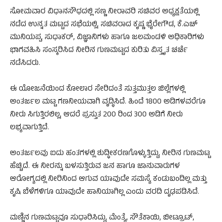
ಸೋಮವಾರ ವಿಧಾನಸೌಧದಲ್ಲಿ ಸಣ್ಣ ನೀರಾವರಿ ಸಚಿವರ ಅಧ್ಯಕ್ಷತೆಯಲ್ಲಿ
ನಡೆದ ಉನ್ನತ ಮಟ್ಟದ ಸಭೆಯಲ್ಲಿ, ಸಚಿವರಾದ ಕೃಷ್ಣ ಭೈರೇಗೌಡ, ಕೆ.ಎಚ್‌
ಮುನಿಯಪ್ಪ, ಸುಧಾಕರ್‌, ವಿಜ್ಞಾನಿಗಳು ಹಾಗೂ ಜಲಮಂಡಳಿ ಅಧಿಕಾರಿಗಳು
ಭಾಗವಹಿಸಿ ಸಂಸ್ಕರಿಸಿದ ನೀರಿನ ಗುಣಮಟ್ಟದ ಕುರಿತು ವಿಸ್ತೃತ ಚರ್ಚೆ
ನಡೆಸಿದರು.
ಈ ಯೋಜನೆಯಿಂದ ಕೋಲಾರ ಸೇರಿದಂತೆ ಸುತ್ತಮುತ್ತಲ ಜಿಲ್ಲೆಗಳಲ್ಲಿ
ಅಂತರ್ಜಲ ಮಟ್ಟ ಗಣನೀಯವಾಗಿ ವೃದ್ಧಿಸಿದೆ. ಹಿಂದೆ 1800 ಅಡಿಗಳವರೆಗೂ
ನೀರು ಸಿಗುತ್ತಿರಲಿಲ್ಲ, ಆದರೆ ಪ್ರಸ್ತುತ 200 ರಿಂದ 300 ಅಡಿಗೆ ನೀರು
ಲಭ್ಯವಾಗುತ್ತಿದೆ.
ಅಂತರ್ಜಲವು ಐದು ಹಂತಗಳಲ್ಲಿ ಶುದ್ಧೀಕರಣಗೊಳ್ಳುತ್ತಿದ್ದು, ನೀರಿನ ಗುಣಮಟ್ಟ
ಹೆಚ್ಚಿದೆ. ಈ ನೀರನ್ನು ಬಳಸುತ್ತಿರುವ ಜನ ಹಾಗೂ ಜಾನುವಾರುಗಳ
ಆರೋಗ್ಯದಲ್ಲಿ ನೀರಿನಿಂದ ಆಗುವ ಯಾವುದೇ ಸಮಸ್ಯೆ ಕಂಡುಬಂದಿಲ್ಲ ಮತ್ತು
ಕೃಷಿ ಬೆಳೆಗಳಿಗೂ ಯಾವುದೇ ಹಾನಿಯಾಗಿಲ್ಲ ಎಂದು ವರದಿ ದೃಢಪಡಿಸಿದೆ.
ಮಣ್ಣಿನ ಗುಣಮಟ್ಟವೂ ಸುಧಾರಿಸಿದ್ದು, ಮೆಂತ್ಯೆ, ಸೌತೆಕಾಯಿ, ಬೀಟ್ರೂಟ್,