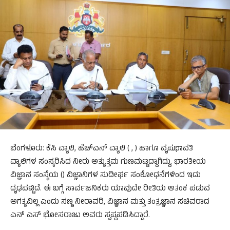
ಬೆಂಗಳೂರು: ಕೆಸಿ ವ್ಯಾಲಿ, ಹೆಚ್ಎನ್ ವ್ಯಾಲಿ ( , ) ಹಾಗೂ ವೃಷಭಾವತಿ
ವ್ಯಾಲಿಗಳ ಸಂಸ್ಕರಿಸಿದ ನೀರು ಅತ್ಯುತ್ತಮ ಗುಣಮಟ್ಟದ್ದಾಗಿದ್ದು, ಭಾರತೀಯ
ವಿಜ್ಞಾನ ಸಂಸ್ಥೆಯ () ವಿಜ್ಞಾನಿಗಳ ಸುದೀರ್ಘ ಸಂಶೋಧನೆಗಳಿಂದ ಇದು
ದೃಢಪಟ್ಟಿದೆ. ಈ ಬಗ್ಗೆ ಸಾರ್ವಜನಿಕರು ಯಾವುದೇ ರೀತಿಯ ಆತಂಕ ಪಡುವ
ಅಗತ್ಯವಿಲ್ಲ ಎಂದು ಸಣ್ಣ ನೀರಾವರಿ, ವಿಜ್ಞಾನ ಮತ್ತು ತಂತ್ರಜ್ಞಾನ ಸಚಿವರಾದ
ಎನ್‌ ಎಸ್‌ ಭೋಸರಾಜು ಅವರು ಸ್ಪಷ್ಟಪಡಿಸಿದ್ದಾರೆ.