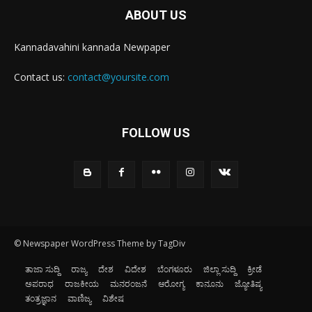
ABOUT US
Kannadavahini kannada Newpaper
Contact us:
contact@yoursite.com
FOLLOW US
© Newspaper WordPress Theme by TagDiv
ತಾಜಾ ಸುದ್ದಿ
ರಾಜ್ಯ
ದೇಶ
ವಿದೇಶ
ಬೆಂಗಳೂರು
ಜಿಲ್ಲಾ ಸುದ್ದಿ
ಕ್ರೀಡೆ
ಅಪರಾಧ
ರಾಜಕೀಯ
ಮನರಂಜನೆ
ಆರೋಗ್ಯ
ಕಾನೂನು
ಜ್ಯೋತಿಷ್ಯ
ತಂತ್ರಜ್ಞಾನ
ವಾಣಿಜ್ಯ
ವಿಶೇಷ