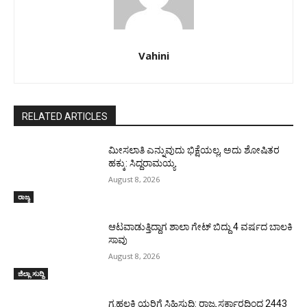
Vahini
RELATED ARTICLES
ಮೀಸಲಾತಿ ಎನ್ನುವುದು ಭಿಕ್ಷೆಯಲ್ಲ, ಅದು ಶೋಷಿತರ
ಹಕ್ಕು: ಸಿದ್ದರಾಮಯ್ಯ
August 8, 2026
ರಾಜ್ಯ
ಆಟವಾಡುತ್ತಿದ್ದಾಗ ಶಾಲಾ ಗೇಟ್‌ ಬಿದ್ದು 4 ವರ್ಷದ ಬಾಲಕಿ
ಸಾವು
August 8, 2026
ಜಿಲ್ಲಾ ಸುದ್ದಿ
ಗೃಹಲಕ್ಷ್ಮಿಯರಿಗೆ ಸಿಹಿಸುದ್ದಿ: ರಾಜ್ಯ ಸರ್ಕಾರದಿಂದ 2443