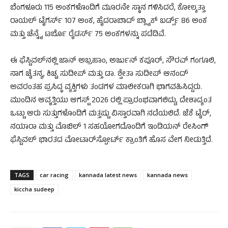
ಬೆಂಗಳೂರು 115 ಅಂಕಗಳೊಂದಿಗೆ ಮೂರನೇ ಸ್ಥಾನ ಗಳಿಸಿದರೆ, ಕೋಲ್ಕತ್ತಾ
ರಾಯಲ್ ಟೈಗರ್ಸ್ 107 ಅಂಕ, ಹೈದರಾಬಾದ್ ಬ್ಲ್ಯಾಕ್ ಬರ್ಡ್ಸ್ 86 ಅಂಕ
ಮತ್ತು ಚೆನ್ನೈ ಟರ್ಬೊ ರೈಡರ್ಸ್ 75 ಅಂಕಗಳನ್ನು ಪಡೆದಿವೆ.
ಈ ಫೆಸ್ಟಿವಲ್‌ನಲ್ಲಿ ಜಾನ್ ಅಬ್ರಹಾಂ, ಅರ್ಜುನ್ ಕಪೂರ್, ಸೌರವ್ ಗಂಗೂಲಿ,
ನಾಗ ಚೈತನ್ಯ, ಕಿಚ್ಚ ಸುದೀಪ್ ಮತ್ತು ಡಾ. ಶ್ವೇತಾ ಸುದೀಪ್ ಆನಂದ್
ಅವರಂತಹ ಪ್ರಸಿದ್ಧ ವ್ಯಕ್ತಿಗಳು ತಂಡಗಳ ಮಾಲೀಕರಾಗಿ ಭಾಗವಹಿಸಿದ್ದರು.
ಮುಂದಿನ ಆವೃತ್ತಿಯು ಆಗಸ್ಟ್ 2026 ರಲ್ಲಿ ಪ್ರಾರಂಭವಾಗಲಿದ್ದು, ದೇಶಾದ್ಯಂತ
ಒಟ್ಟು ಆರು ಸುತ್ತುಗಳೊಂದಿಗೆ ಮತ್ತಷ್ಟು ವಿಸ್ತಾರವಾಗಿ ನಡೆಯಲಿದೆ. ಜೆಕೆ ಟೈರ್,
ನಯಾರಾ ಮತ್ತು ಮೊಬಿಲ್ 1 ಸಹಯೋಗದೊಂದಿಗೆ ಇಂಡಿಯನ್ ರೇಸಿಂಗ್
ಫೆಸ್ಟಿವಲ್ ಭಾರತದ ಮೋಟಾರ್‌ಸ್ಪೋರ್ಟ್ ಕ್ರಾಂತಿಗೆ ಹೊಸ ವೇಗ ನೀಡುತ್ತಿದೆ.
TAGS
car racing
kannada latest news
kannada news
kiccha sudeep