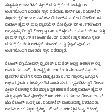
ಪಟ್ಟವನ್ನು ಅಲಂಕರಿಸಿದೆ. ಸ್ಪೀಡ್ ಡೆಮನ್ಸ್ ದೆಹಲಿ ತಂಡವು 135
ಅಂಕಗಳೊಂದಿಗೆ ಎರಡನೇ ಸ್ಥಾನ ಪಡೆಯಿತು. ಕಾರ್ಸ್ ಚಾಂಪಿಯನ್‌ಶಿಪ್
ವಿಭಾಗದಲ್ಲಿ ಗೋವಾ ಅಸಸ್ ಜೆಎ ರೇಸಿಂಗ್‌ನ ಕಾರ್ 5ರ ಜೋಡಿಯಾದ
ರಾವುಲ್ ಹೈಮನ್ ಮತ್ತು ಫ್ಯಾಬಿಯೆನ್ ವೋಲ್ವೆಂಡ್ 101 ಅಂಕಗಳೊಂದಿಗೆ
ಅಗ್ರಸ್ಥಾನಕ್ಕೇರಿದ್ದಾರೆ. ಕೋಲ್ಕತ್ತಾ ರಾಯಲ್ ಟೈಗರ್ಸ್‌ನ ಸೋಹಿಲ್ ಶಾ ಮತ್ತು
ಥಾಮಸ್ ಕ್ಯಾನಿಂಗ್ 81 ಅಂಕಗಳೊಂದಿಗೆ ಎರಡನೇ ಸ್ಥಾನ ಹಾಗೂ ಸ್ಪೀಡ್
ಡೆಮನ್ಸ್ ದೆಹಲಿಯ ಅಲಿಸ್ಟರ್ ಯೂಂಗ್ ಮತ್ತು ಕೈಟ್ಲಿನ್ ವುಡ್ 75
ಅಂಕಗಳೊಂದಿಗೆ ಮೂರನೇ ಸ್ಥಾನ ಪಡೆದಿದ್ದಾರೆ.
ರೇಸಿಂಗ್ ಪ್ರೊಮೋಷನ್ಸ್ ಪ್ರೈವೇಟ್ ಲಿಮಿಟೆಡ್ ಅಧ್ಯಕ್ಷ ಅಖಿಲೇಶ್ ರೆಡ್ಡಿ
ಅವರು ಮಾತನಾಡಿ, ಈ ಆವೃತ್ತಿಯು ಭಾರತೀಯ ಮೋಟಾರ್‌ಸ್ಪೋರ್ಟ್
ಪ್ರತಿಭೆಗಳ ಜೊತೆಗೆ ಸಿನಿಮಾ ಮತ್ತು ಕ್ರೀಡಾ ರಂಗದ ಗಣ್ಯರನ್ನು ಒಗ್ಗೂಡಿಸಿ
ಅಭೂತಪೂರ್ವ ಯಶಸ್ಸು ಕಂಡಿದೆ ಎಂದು ಸಂತಸ ವ್ಯಕ್ತಪಡಿಸಿದ್ದಾರೆ. ಗೋವಾ
ಸ್ಟ್ರೀಟ್ ರೇಸ್‌ನಲ್ಲಿ ನಡೆದ ಜಿದ್ದಾಜಿದ್ದಿನ ಹಣಾಹಣಿಯಲ್ಲಿ ರಾವುಲ್ ಹೈಮನ್
ಮತ್ತು ಫ್ಯಾಬಿಯೆನ್ ವೋಲ್ವೆಂಡ್ ಜಯಗಳಿಸುವ ಮೂಲಕ ಗೋವಾ ಅಸಸ್
ಜೆಎ ರೇಸಿಂಗ್ ತಂಡಕ್ಕೆ ಚಾಂಪಿಯನ್‌ಶಿಪ್ ಮುಕುಟವನ್ನು ತೊಡಿಸಿದರು.
ಅಂತಿಮ ಅಂಕಪಟ್ಟಿಯಲ್ಲಿ ಕಿಚ್ಚ ಸುದೀಪ್ ಮಾಲೀಕತ್ವದ ಕಿಚ್ಚಾಸ್ ಕಿಂಗ್ಸ್