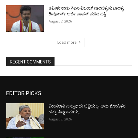
ತಮಿಳುನಾಡು ಸಿಎಂ ವಿಜಯ್‌ ದಾಂಪತ್ಯ ಸುಖಾಂತ್ಯ:
ಡಿವೋರ್ಸ್‌ ಅರ್ಜಿ ವಾಪಸ್‌ ಪಡೆದ ಪತ್ನಿ!
August 7, 2026
Load more
RECENT COMMENTS
EDITOR PICKS
ಮೀಸಲಾತಿ ಎನ್ನುವುದು ಭಿಕ್ಷೆಯಲ್ಲ, ಅದು ಶೋಷಿತರ
ಹಕ್ಕು: ಸಿದ್ದರಾಮಯ್ಯ
August 8, 2026