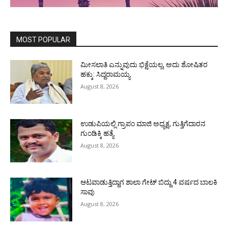
MOST POPULAR
ಮೀಸಲಾತಿ ಎನ್ನುವುದು ಭಿಕ್ಷೆಯಲ್ಲ, ಅದು ಶೋಷಿತರ
ಹಕ್ಕು: ಸಿದ್ದರಾಮಯ್ಯ
August 8, 2026
ಉಡುಪಿಯಲ್ಲಿ ಗ್ರಾಪಂ ಮಾಜಿ ಅಧ್ಯಕ್ಷ, ಗುತ್ತಿಗೆದಾರನ
ಗುಂಡಿಕ್ಕಿ ಹತ್ಯೆ
August 8, 2026
ಆಟವಾಡುತ್ತಿದ್ದಾಗ ಶಾಲಾ ಗೇಟ್‌ ಬಿದ್ದು 4 ವರ್ಷದ ಬಾಲಕಿ
ಸಾವು
August 8, 2026