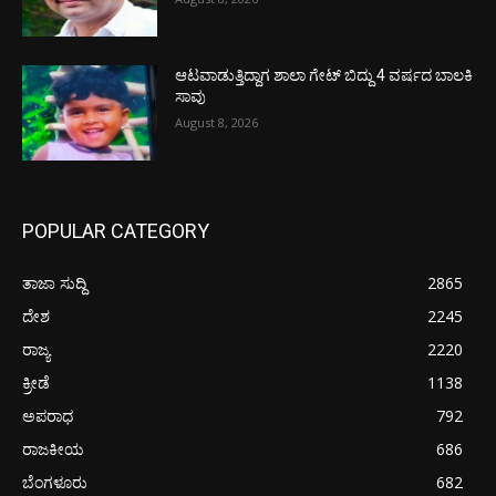
ಆಟವಾಡುತ್ತಿದ್ದಾಗ ಶಾಲಾ ಗೇಟ್‌ ಬಿದ್ದು 4 ವರ್ಷದ ಬಾಲಕಿ
ಸಾವು
August 8, 2026
POPULAR CATEGORY
ತಾಜಾ ಸುದ್ದಿ
2865
ದೇಶ
2245
ರಾಜ್ಯ
2220
ಕ್ರೀಡೆ
1138
ಅಪರಾಧ
792
ರಾಜಕೀಯ
686
ಬೆಂಗಳೂರು
682