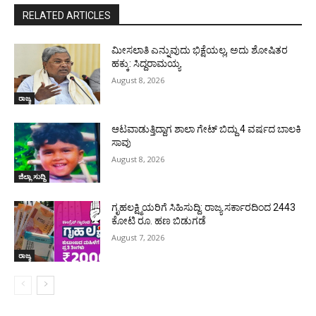
RELATED ARTICLES
ಮೀಸಲಾತಿ ಎನ್ನುವುದು ಭಿಕ್ಷೆಯಲ್ಲ, ಅದು ಶೋಷಿತರ
ಹಕ್ಕು: ಸಿದ್ದರಾಮಯ್ಯ
August 8, 2026
ರಾಜ್ಯ
ಆಟವಾಡುತ್ತಿದ್ದಾಗ ಶಾಲಾ ಗೇಟ್‌ ಬಿದ್ದು 4 ವರ್ಷದ ಬಾಲಕಿ
ಸಾವು
August 8, 2026
ಜಿಲ್ಲಾ ಸುದ್ದಿ
ಗೃಹಲಕ್ಷ್ಮಿಯರಿಗೆ ಸಿಹಿಸುದ್ದಿ: ರಾಜ್ಯ ಸರ್ಕಾರದಿಂದ 2443
ಕೋಟಿ ರೂ. ಹಣ ಬಿಡುಗಡೆ
August 7, 2026
ರಾಜ್ಯ