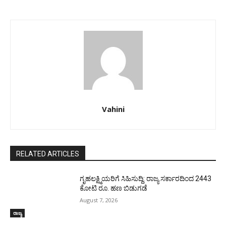
Vahini
RELATED ARTICLES
ಗೃಹಲಕ್ಷ್ಮಿಯರಿಗೆ ಸಿಹಿಸುದ್ದಿ: ರಾಜ್ಯ ಸರ್ಕಾರದಿಂದ 2443
ಕೋಟಿ ರೂ. ಹಣ ಬಿಡುಗಡೆ
August 7, 2026
ರಾಜ್ಯ