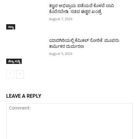
ತಜ್ಞರ ಅಭಿಪ್ರಾಯ ಪಡೆಯದೆ ಕೊಳವೆ ಬಾವಿ
ಕೊರೆಸಬೇಡಿ: ಸಚಿವ ಈಶ್ವರ ಖಂಡ್ರೆ
August 7, 2026
ರಾಜ್ಯ
ಯಾದಗಿರಿಯಲ್ಲಿ ಕೆಮಿಕಲ್ ಸೋರಿಕೆ: ಮೂವರು
ಕಾರ್ಮಿಕರ ದುರ್ಮರಣ
August 5, 2026
ಜಿಲ್ಲಾ ಸುದ್ದಿ
LEAVE A REPLY