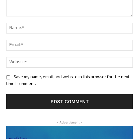
Comment:
Nam
Ema
Web
Save my name, email, and website in this browser for the next
time I comment.
- Advertisment -