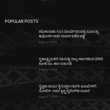
POPULAR POSTS
ತಮಿಳುನಾಡು ಸಿಎಂ ವಿಜಯ್‌ ದಾಂಪತ್ಯ ಸುಖಾಂತ್ಯ:
ಡಿವೋರ್ಸ್‌ ಅರ್ಜಿ ವಾಪಸ್‌ ಪಡೆದ ಪತ್ನಿ!
August 7, 2026
ಗೃಹಲಕ್ಷ್ಮಿಯರಿಗೆ ಸಿಹಿಸುದ್ದಿ: ರಾಜ್ಯ ಸರ್ಕಾರದಿಂದ 2443
ಕೋಟಿ ರೂ. ಹಣ ಬಿಡುಗಡೆ
August 7, 2026
ಸ್ವಚ್ಛತಾ ಕಾರ್ಯ ಕೈಗೊಳ್ಳದ ಸರ್ಕಾರಿ ಇಲಾಖೆಗಳಿಗೆ
ನೋಟಿಸ್: ಸಚಿವ ಕೃಷ್ಣ ಬೈರೇಗೌಡ ಸೂಚನೆ
August 7, 2026