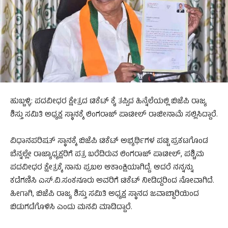
ಹುಬ್ಬಳ್ಳಿ: ಪದವೀಧರ ಕ್ಷೇತ್ರದ ಟಿಕೆಟ್ ಕೈ ತಪ್ಪಿದ ಹಿನ್ನೆಲೆಯಲ್ಲಿ ಬಿಜೆಪಿ ರಾಜ್ಯ
ಶಿಸ್ತು ಸಮಿತಿ ಅಧ್ಯಕ್ಷ ಸ್ಥಾನಕ್ಕೆ ಲಿಂಗರಾಜ್ ಪಾಟೀಲ್ ರಾಜೀನಾಮೆ ಸಲ್ಲಿಸಿದ್ದಾರೆ.
ವಿಧಾನಪರಿಷತ್ ಸ್ಥಾನಕ್ಕೆ ಬಿಜೆಪಿ ಟಿಕೆಟ್ ಅಭ್ಯರ್ಥಿಗಳ ಪಟ್ಟಿ ಪ್ರಕಟಗೊಂಡ
ಬೆನ್ನಲ್ಲೇ ರಾಜ್ಯಾಧ್ಯಕ್ಷರಿಗೆ ಪತ್ರ ಬರೆದಿರುವ ಲಿಂಗರಾಜ್ ಪಾಟೀಲ್, ಪಶ್ಚಿಮ
ಪದವೀಧರ ಕ್ಷೇತ್ರಕ್ಕೆ ನಾನು ಪ್ರಬಲ ಆಕಾಂಕ್ಷಿಯಾಗಿದ್ದೆ. ಆದರೆ ನನ್ನನ್ನು
ಕಡೆಗಣಿಸಿ ಎಸ್.ವಿ.ಸಂಕನೂರು ಅವರಿಗೆ ಟಿಕೆಟ್ ನೀಡಿದ್ದರಿಂದ ನೋವಾಗಿದೆ.
ಹೀಗಾಗಿ, ಬಿಜೆಪಿ ರಾಜ್ಯ ಶಿಸ್ತು ಸಮಿತಿ ಅಧ್ಯಕ್ಷ ಸ್ಥಾನದ ಜವಾಬ್ದಾರಿಯಿಂದ
ಬಿಡುಗಡೆಗೊಳಿಸಿ ಎಂದು ಮನವಿ ಮಾಡಿದ್ದಾರೆ.