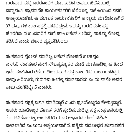
ಗುರುವಾರ ಸುದ್ದಿಗಾರರೊಂದಿಗೆ ಮಾತನಾಡಿದ ಅವರು, ಬಿಜೆಪಿಯಲ್ಲಿ
ನಿಷ್ಠಾವಂತ, ಪ್ರಾಮಾಣಿಕ ಕಾರ್ಯಕರ್ತರಿಗೆ ಬೆಲೆಯಿಲ್ಲ. ಬಿಜೆಪಿಯಿಂದ ನನಗೆ
ಅನ್ಯಾಯವಾಗಿದೆ. ಈ ಮೂಲಕ ಕಾರ್ಯಕರ್ತರಿಗೆ ಅನ್ಯಾಯ ಮಾಡಿದಂತಾಗಿದೆ.
37 ವರ್ಷಗಳ ಕಾಲ ಪಕ್ಷಕ್ಕೆ ದುಡಿದಿದ್ದೇನೆ. ಇದನ್ನು ಗುರುತಿಸದೇ ಪಕ್ಷ
ಹೊರಗಿನಿಂದ ಬಂದವರಿಗೆ ಮಣೆ ಹಾಕಿ ಟಿಕೆಟ್ ನೀಡಿದ್ದು, ಸಾಕಷ್ಟು ನೋವು
ತರಿಸಿದೆ ಎಂದು ಬೇಸರ ವ್ಯಕ್ತಪಡಿಸಿದರು.
ಸಂಕನೂರ ಫೋನ್ ಮಾಡಿಲ್ಲ: ಟಿಕೆಟ್ ಘೋಷಣೆ ಬಳಿಕವೂ
ಎಸ್.ವಿ.ಸಂಕನೂರ ನನಗೆ ಸೌಜನ್ಯಕ್ಕೂ ಕರೆ ಮಾಡಿ ಮಾತನಾಡಿಲ್ಲ. ಈ ಹಿಂದೆ
ಇದೇ ಸಂಕನೂರ ಟಿಕೆಟ್ ವಿಚಾರವಾಗಿ ನನ್ನ ಕಾಲು ಹಿಡಿಯಲು ಬಂದಿದ್ದರು.
ನೀವು ಹಿರಿಯರು, ಗುರುಗಳು ಹೀಗೆಲ್ಲ ಮಾಡಬಾರದು ಎಂದು ನಾನೇ ಅವರ
ಕಾಲು ಮುಗಿದಿದ್ದೇನೆ ಎಂದರು.
ಸಂಕನೂರ ಪಕ್ಷಕ್ಕೆ ಏನೂ ಮಾಡಿದ್ದಾರೆ ಎಂದು ಪ್ರತಿಯೊಬ್ಬರೂ ಕೇಳುತ್ತಿದ್ದಾರೆ.
ಅವರು ಯಾರೊಬ್ಬರ ಫೋನ್ ಕರೆಗೆ ಸ್ಪಂದಿಸುವುದಿಲ್ಲ. ಪಕ್ಷ ಸಂಘಟನೆಯಲ್ಲಿ
ತೊಡಗಿಸಿಕೊಂಡಿಲ್ಲ, ಅಂತವರಿಗೆ ಯಾವ ಆಧಾರದ ಮೇಲೆ ಟಿಕೆಟ್
ನೀಡಲಾಗಿದೆ ಎಂಬುದು ಆಶ್ಚರ್ಯವಾಗಿದೆ. ಪಶ್ಚಿಮ ಪದವೀಧರ ಚುನಾವಣೆಗೆ