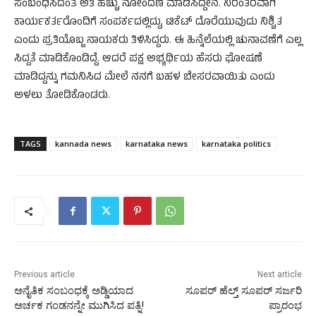
ಸಂಬಂಧಿಸಿದಂತೆ ಅತಿ ಹೆಚ್ಚು ನೋಂದಣಿ ಮಾಡಿಸಿದ್ದೇನೆ. ನಿರಂತರವಾಗಿ
ಕಾರ್ಯಕರ್ತರೊಂದಿಗೆ ಸಂಪರ್ಕದಲ್ಲಿದ್ದು, ಟಿಕೆಟ್ ದೊರೆಯುವುದು ನಿಶ್ಚಿತ
ಎಂದು ಪ್ರತಿಯೊಬ್ಬ ನಾಯಕರು ತಿಳಿಸಿದ್ದರು. ಈ ಹಿನ್ನೆಲೆಯಲ್ಲಿ ಚುನಾವಣೆಗೆ ಎಲ್ಲ
ಸಿದ್ದತೆ ಮಾಡಿಕೊಂಡಿದ್ದೆ. ಆದರೆ ಪಕ್ಷ ಅಭ್ಯರ್ಥಿಯ ಹೆಸರು ಘೋಷಣೆ
ಮಾಡಿದ್ದನ್ನು ಗಮನಿಸಿದ ಮೇಲೆ ನನಗೆ ಬಹಳ ಬೇಸರವಾಯಿತು ಎಂದು
ಅಳಲು ತೋಡಿಕೊಂಡರು.
TAGS
kannada news
karnataka news
karnataka politics
Previous article
Next article
ಅನೈತಿಕ ಸಂಬಂಧಕ್ಕೆ ಅಡ್ಡಿಯಾದ
ಸೂಪರ್‌ ಹೆಲ್ತ್ ಸೂಪರ್‌ ಸರ್ಜರಿ
ಅರ್ಚಕ ಗಂಡನನ್ನೇ ಮುಗಿಸಿದ ಪತ್ನಿ!
ಪ್ರಾರಂಭ