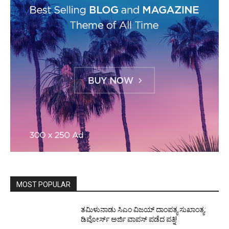
MOST POPULAR
ತಮಿಳುನಾಡು ಸಿಎಂ ವಿಜಯ್‌ ದಾಂಪತ್ಯ ಸುಖಾಂತ್ಯ:
ಡಿವೋರ್ಸ್‌ ಅರ್ಜಿ ವಾಪಸ್‌ ಪಡೆದ ಪತ್ನಿ!