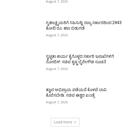
August 7, 2026
ಗೃಹಲಕ್ಷ್ಮಿಯರಿಗೆ ಸಿಹಿಸುದ್ದಿ: ರಾಜ್ಯ ಸರ್ಕಾರದಿಂದ 2443
ಕೋಟಿ ರೂ. ಹಣ ಬಿಡುಗಡೆ
August 7, 2026
ಸ್ವಚ್ಛತಾ ಕಾರ್ಯ ಕೈಗೊಳ್ಳದ ಸರ್ಕಾರಿ ಇಲಾಖೆಗಳಿಗೆ
ನೋಟಿಸ್: ಸಚಿವ ಕೃಷ್ಣ ಬೈರೇಗೌಡ ಸೂಚನೆ
August 7, 2026
ತಜ್ಞರ ಅಭಿಪ್ರಾಯ ಪಡೆಯದೆ ಕೊಳವೆ ಬಾವಿ
ಕೊರೆಸಬೇಡಿ: ಸಚಿವ ಈಶ್ವರ ಖಂಡ್ರೆ
August 7, 2026
Load more