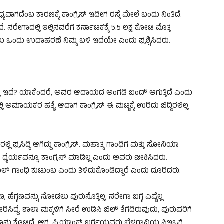
ದೆಂಬ ಕಾರಣಕ್ಕೆ ಕಾಂಗ್ರೆಸ್ ಇದೀಗ ರಸ್ತೆ ಮೇಲೆ ಬಂದು ನಿಂತಿದೆ.
ರೇಗಾದಲ್ಲಿ ಇಲ್ಲಿನವರೆಗೆ ಕರ್ನಾಟಕಕ್ಕೆ 5.5 ಲಕ್ಷ ಕೋಟಿ ಮೊತ್ತ
ಲು ಒಂದು ಉದಾಹರಣೆ ನಿಮ್ಮ ಬಳಿ ಇದೆಯೇ ಎಂದು ಪ್ರಶ್ನಿಸಿದರು.
ಳ್ತಾ ಇದೆ? ಯಾಕೆಂದರೆ, ಅವರ ಆದಾಯದ ಅಂಗಡಿ ಬಂದ್ ಆಗುತ್ತಿದೆ ಎಂದು
ನಲ್ಲಿ ಅಮಾಯಕರ ಹತ್ಯೆ ಆದಾಗ ಕಾಂಗ್ರೆಸ್ ಈ ಮಟ್ಟಕ್ಕೆ ಉರಿದು ಬಿದ್ದಿರಲಿಲ್ಲ
ಲ್ಲಿ ಪ್ರಸಿದ್ಧಿ ಆಗಿದ್ದು ಕಾಂಗ್ರೆಸ್. ಮಹಾತ್ಮ ಗಾಂಧಿಗೆ ಮತ್ತು ಸೋನಿಯಾ
ವ ಧೈರ್ಯವನ್ನೂ ಕಾಂಗ್ರೆಸ್ ಮಾಡಿಲ್ಲ ಎಂದು ಅವರು ಟೀಕಿಸಿದರು.
ುಲ್ ಗಾಂಧಿ ಕುಟುಂಬ ಎಂದು ತಿಳಿದುಕೊಂಡಿದ್ದಾರೆ ಎಂದು ದೂರಿದರು.
 ಹೆಗ್ಗಣವನ್ನು ನೋಡಲು ಪುರುಸೊತ್ತಿಲ್ಲ. ನರೇಗಾ ಬಗ್ಗೆ ಎಷ್ಟೆಲ್ಲ
ಸಿದ್ದೆ. ಶಾಲಾ ಮಕ್ಕಳಿಗೆ ಸೀರೆ ಉಡಿಸಿ ಬಿಲ್ ತೆಗೆದಿರುವುದು, ಪುರುಷರಿಗೆ
ಾನು ಕೊಟ್ಟಿದ್ದೆ. ಆಗ, ಪ್ರಿಯಾಂಕ್ ಖರ್ಗೆಯವರು ಬೆಳಗಾವಿಯ ಸಿಇಒಗೆ