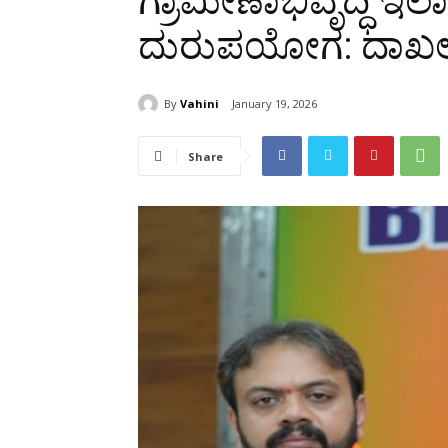
ಗ್ರಾಮೀಣಾಭಿವೃದ್ಧಿ ಇ
ದುರುಪಯೋಗ: ದಾಖಲೆ 
By
Vahini
January 19, 2026
Share