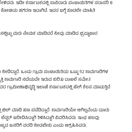
ದು ಕೇಳಿದರು. ಇಡೀ ಕರ್ನಾಟಕದಲ್ಲಿ ಸಾವಿರಾರು ಪಂಚಾಯಿತಿಗಳ ಸರಾಸರಿ 8
ರಾರು ಕೋಟಿಯ ಹಗರಣ ಇದಾಗಿದೆ. ಇದರ ಬಗ್ಗೆ ಕೂಡಲೇ ಮಾಹಿತಿ
ಾನತಿನಲ್ಲಿಟ್ಟು ಮರು ನೇಮಕ ಮಾಡಿದರೆ ನೀವು ಮಾಡಿದ ಭ್ರಷ್ಟಾಚಾರ
ರು ನೀಡಿದ್ದಾರೆ. ಒಂದು ಗ್ರಾಮ ಪಂಚಾಯಿತಿಯ ಒಟ್ಟು 52 ಕಾಮಗಾರಿಗಳ
್ಯಕ್ತಿ ಕಾಮಗಾರಿ ನಡೆಯದೇ ಇರುವ ಕುರಿತು ದಾಖಲೆ ಸಮೇತ
ರ ಗ್ರಾಮೀಣಾಭಿವೃದ್ಧಿ ಇಲಾಖೆ ಕರ್ನಾಟಕದಲ್ಲಿ ಹೇಗೆ ಕೆಲಸ ಮಾಡುತ್ತಿದೆ
ಲ್ಲಿ ಬಿಲ್ ಮಾಡಿ ಹಣ ಪಡೆದಿದ್ದಾರೆ. ಕಾಮಗಾರಿಯೇ ಆಗಿಲ್ಲವೆಂದು ದೂರು
ಿಗೆ ಲೆಡ್ಜರ್ ಖರೀದಿಸಿದ್ದಾಗಿ ತಿಳಿಸಿದ್ದಾಗಿ ವಿವರಿಸಿದರು. ಇಂಥ ಹಲವು
ಸಿ ರಾಜ್ಯದ ಜನರಿಗೆ ವರದಿ ನೀಡಬೇಕು ಎಂದು ಆಗ್ರಹಿಸಿದರು.