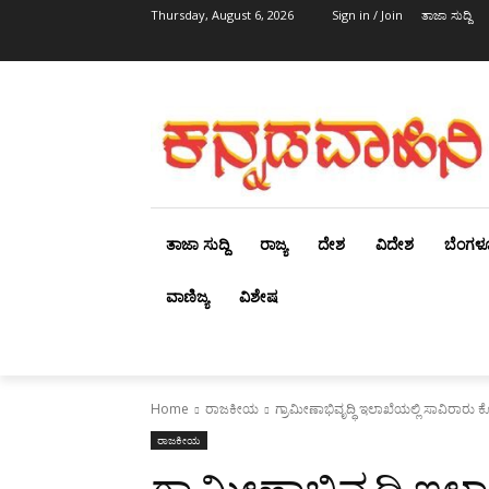
Thursday, August 6, 2026
Sign in / Join
ತಾಜಾ ಸುದ್ದಿ
ತಾಜಾ ಸುದ್ದಿ
ರಾಜ್ಯ
ದೇಶ
ವಿದೇಶ
ಬೆಂಗಳ
ವಾಣಿಜ್ಯ
ವಿಶೇಷ
Home
ರಾಜಕೀಯ
ಗ್ರಾಮೀಣಾಭಿವೃದ್ಧಿ ಇಲಾಖೆಯಲ್ಲಿ ಸಾವಿರಾರ
ರಾಜಕೀಯ