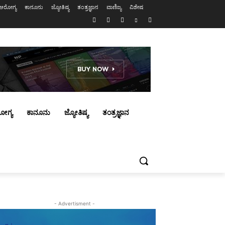
ಆರೋಗ್ಯ
ಕಾನೂನು
ಜ್ಯೋತಿಷ್ಯ
ತಂತ್ರಜ್ಞಾನ
ವಾಣಿಜ್ಯ
ವಿಶೇಷ
ೋಗ್ಯ
ಕಾನೂನು
ಜ್ಯೋತಿಷ್ಯ
ತಂತ್ರಜ್ಞಾನ
- Advertisment -