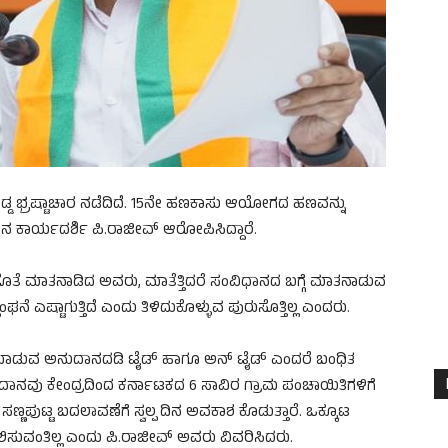
ೊಡ್ಡ ಭ್ರಷ್ಟಾಚಾರ ನಡೆದಿದೆ. 15ನೇ ಹಣಕಾಸು ಆಯೋಗದ ಹಣವನ್ನು
ಧಾನ ಕಾರ್ಯದರ್ಶಿ ಪಿ.ರಾಜೀವ್ ಆರೋಪಿಸಿದ್ದಾರೆ.
ೊತೆ ಮಾತನಾಡಿದ ಅವರು, ಮಾತೆತ್ತಿದರೆ ಸಂವಿಧಾನದ ಬಗ್ಗೆ ಮಾತನಾಡುವ
ನೆ ಎಷ್ಟಾಗುತ್ತಿದೆ ಎಂದು ತಿಳಿದುಕೊಳ್ಳುವ ಪುರುಸೊತ್ತಿಲ್ಲ ಎಂದರು.
 ಮಾಡುವ ಅನುದಾನದಡಿ ಟೈಡ್ ಹಾಗೂ ಅನ್ ಟೈಡ್ ಎಂದರೆ ಬಂಧಿತ
ುದಾನವು ಕೇಂದ್ರದಿಂದ ಕರ್ನಾಟಕದ 6 ಸಾವಿರ ಗ್ರಾಮ ಪಂಚಾಯಿತಿಗಳಿಗೆ
ಸಣ್ಣಪುಟ್ಟ ಬದಲಾವಣೆಗೆ ಸ್ವಲ್ಪ ದಿನ ಅವಕಾಶ ಕೊಡುತ್ತಾರೆ. ಒಕ್ಕೂಟ
ಲಿಸುವಂತಿಲ್ಲ ಎಂದು ಪಿ.ರಾಜೀವ್ ಅವರು ವಿವರಿಸಿದರು.