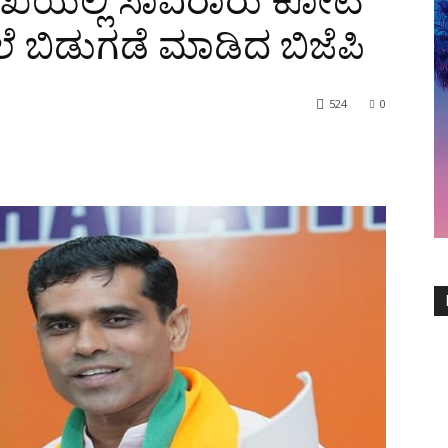
ಲಾಖೆಯಲ್ಲಿ ಸಾವಿರಾರು ಕೋಟಿ
ಬಿಡುಗಡೆ ಮಾಡಿದ ಬಿಜೆಪಿ
524
0