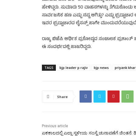
ಹೇಳಿದ್ದರು. ಸುಮಾರು 50 ವಾಹನಗಳನ್ನು ತೆಗೆದುಕೊಂಡ
ಸಾರ್ವಜನಿಕ ಹಣ ಎಷ್ಟು ನಷ್ಟ ಆಗಿತ್ತು? ಎಷ್ಟು ಭ್ರಷ್ಟಾಚಾ
ಇವರ ಭ್ರಷ್ಟಾಚಾರದ ಲೈಸನ್ಸ್ ಹಾಗೇ ಮುಂದುವರೆಯುವುದ
ರಾಜ್ಯ ಬಿಜೆಪಿ ಆರ್ಥಿಕ ಪ್ರಕೋಷ್ಠದ ಸಂಚಾಲಕ ಪ್ರಶಾಂತ್ 
ಈ ಸಂದರ್ಭದಲ್ಲಿ ಹಾಜರಿದ್ದರು.
TAGS
bjp leader p rajiv
bjp news
priyank kha
Share
Previous article
ಏಕಕಾಲದಲ್ಲಿ ಎಲ್ಲಾ ಸ್ಥಳೀಯ ಸಂಸ್ಥೆ ಚುನಾವಣೆಗೆ ಚಿಂತನೆ: ಡಿ