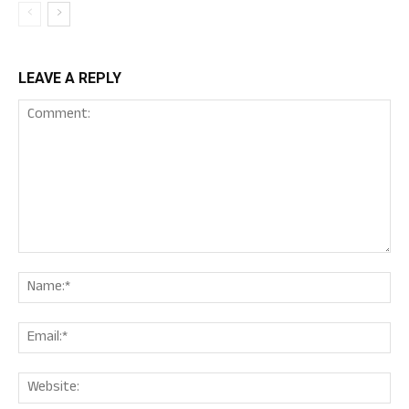
LEAVE A REPLY
Comment:
Nam
Ema
Web