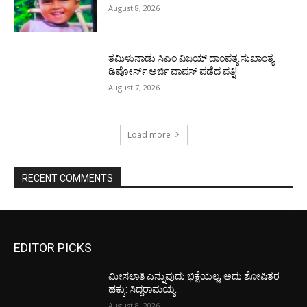
August 8, 2026
ತಮಿಳುನಾಡು ಸಿಎಂ ವಿಜಯ್‌ ದಾಂಪತ್ಯ ಸುಖಾಂತ್ಯ:
ಡಿವೋರ್ಸ್‌ ಅರ್ಜಿ ವಾಪಸ್‌ ಪಡೆದ ಪತ್ನಿ!
August 7, 2026
Load more
RECENT COMMENTS
EDITOR PICKS
ಮೀಸಲಾತಿ ಎನ್ನುವುದು ಭಿಕ್ಷೆಯಲ್ಲ, ಅದು ಶೋಷಿತರ
ಹಕ್ಕು: ಸಿದ್ದರಾಮಯ್ಯ
August 8, 2026