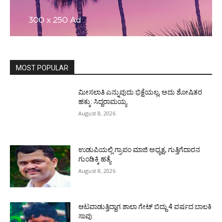
MOST POPULAR
ಮೀಸಲಾತಿ ಎನ್ನುವುದು ಭಿಕ್ಷೆಯಲ್ಲ, ಅದು ಶೋಷಿತರ
ಹಕ್ಕು: ಸಿದ್ದರಾಮಯ್ಯ
August 8, 2026
ಉಡುಪಿಯಲ್ಲಿ ಗ್ರಾಪಂ ಮಾಜಿ ಅಧ್ಯಕ್ಷ, ಗುತ್ತಿಗೆದಾರನ
ಗುಂಡಿಕ್ಕಿ ಹತ್ಯೆ
August 8, 2026
ಆಟವಾಡುತ್ತಿದ್ದಾಗ ಶಾಲಾ ಗೇಟ್‌ ಬಿದ್ದು 4 ವರ್ಷದ ಬಾಲಕಿ
ಸಾವು