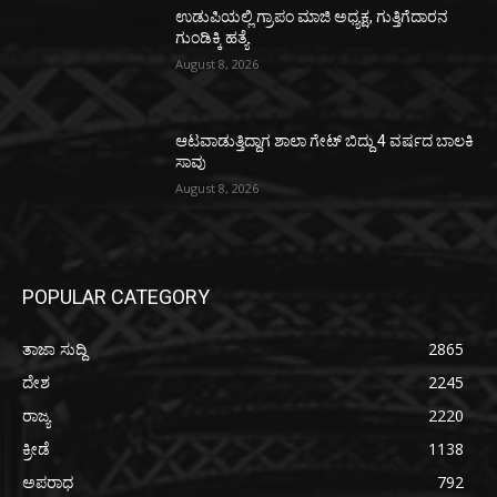
ಉಡುಪಿಯಲ್ಲಿ ಗ್ರಾಪಂ ಮಾಜಿ ಅಧ್ಯಕ್ಷ, ಗುತ್ತಿಗೆದಾರನ
ಗುಂಡಿಕ್ಕಿ ಹತ್ಯೆ
August 8, 2026
ಆಟವಾಡುತ್ತಿದ್ದಾಗ ಶಾಲಾ ಗೇಟ್‌ ಬಿದ್ದು 4 ವರ್ಷದ ಬಾಲಕಿ
ಸಾವು
August 8, 2026
POPULAR CATEGORY
ತಾಜಾ ಸುದ್ದಿ
2865
ದೇಶ
2245
ರಾಜ್ಯ
2220
ಕ್ರೀಡೆ
1138
ಅಪರಾಧ
792