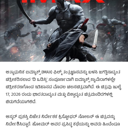
ಅತ್ಯಾಧುನಿಕ ಐಮ್ಯಾಕ್ಸ್ (IMAX) ಫಿಲ್ಮ್ ತಂತ್ರಜ್ಞಾನವನ್ನು ಬಳಸಿ ಜಗತ್ತಿನಾದ್ಯಂತ
ಚಿತ್ರೀಕರಿಸಲಾದ ‘ದಿ ಒಡಿಸ್ಸಿ’ ಸಂಪೂರ್ಣವಾಗಿ ಐಮ್ಯಾಕ್ಸ್ ಕ್ಯಾಮೆರಾಗಳಲ್ಲೇ
ಚಿತ್ರೀಕರಣಗೊಂಡ ಇತಿಹಾಸದ ಮೊದಲ ಚಲನಚಿತ್ರವಾಗಿದೆ. ಈ ಚಿತ್ರವು ಜುಲೈ
17, 2026 ರಂದು ಭಾರತದಾದ್ಯಂತ ಮತ್ತು ವಿಶ್ವಾದ್ಯಂತ ಚಿತ್ರಮಂದಿರಗಳಲ್ಲಿ
ಬಿಡುಗಡೆಯಾಗಲಿದೆ.
ಆಸ್ಕರ್ ಪ್ರಶಸ್ತಿ ವಿಜೇತ ನಿರ್ದೇಶಕ ಕ್ರಿಸ್ಟೋಫರ್ ನೋಲನ್ ಈ ಚಿತ್ರವನ್ನು
ನಿರ್ದೇಶಿಸಿದ್ದಾರೆ. ಹೋಮರ್ ಅವರ ಪ್ರಸಿದ್ಧ ಕಥೆಯನ್ನು ಅವರು ಹಿಂದೆಂದೂ