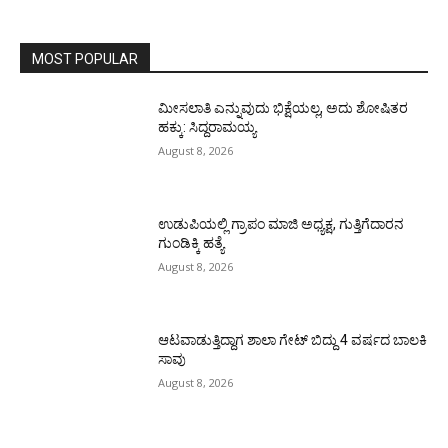
MOST POPULAR
ಮೀಸಲಾತಿ ಎನ್ನುವುದು ಭಿಕ್ಷೆಯಲ್ಲ, ಅದು ಶೋಷಿತರ
ಹಕ್ಕು: ಸಿದ್ದರಾಮಯ್ಯ
August 8, 2026
ಉಡುಪಿಯಲ್ಲಿ ಗ್ರಾಪಂ ಮಾಜಿ ಅಧ್ಯಕ್ಷ, ಗುತ್ತಿಗೆದಾರನ
ಗುಂಡಿಕ್ಕಿ ಹತ್ಯೆ
August 8, 2026
ಆಟವಾಡುತ್ತಿದ್ದಾಗ ಶಾಲಾ ಗೇಟ್‌ ಬಿದ್ದು 4 ವರ್ಷದ ಬಾಲಕಿ
ಸಾವು
August 8, 2026