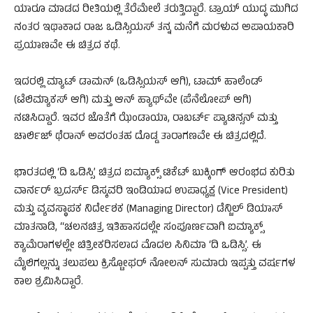
ಯಾರೂ ಮಾಡದ ರೀತಿಯಲ್ಲಿ ತೆರೆಮೇಲೆ ತರುತ್ತಿದ್ದಾರೆ. ಟ್ರಾಯ್ ಯುದ್ಧ ಮುಗಿದ
ನಂತರ ಇಥಾಕಾದ ರಾಜ ಒಡಿಸ್ಸಿಯಸ್ ತನ್ನ ಮನೆಗೆ ಮರಳುವ ಅಪಾಯಕಾರಿ
ಪ್ರಯಾಣವೇ ಈ ಚಿತ್ರದ ಕಥೆ.
ಇದರಲ್ಲಿ ಮ್ಯಾಟ್ ಡಾಮನ್ (ಒಡಿಸ್ಸಿಯಸ್ ಆಗಿ), ಟಾಮ್ ಹಾಲೆಂಡ್
(ಟೆಲಿಮ್ಯಾಕಸ್ ಆಗಿ) ಮತ್ತು ಆನ್ ಹ್ಯಾಥ್‌ವೇ (ಪೆನೆಲೋಪ್ ಆಗಿ)
ನಟಿಸಿದ್ದಾರೆ. ಇವರ ಜೊತೆಗೆ ಝೆಂಡಾಯಾ, ರಾಬರ್ಟ್ ಪ್ಯಾಟಿನ್ಸನ್ ಮತ್ತು
ಚಾರ್ಲಿಜ್ ಥೆರಾನ್ ಅವರಂತಹ ದೊಡ್ಡ ತಾರಾಗಣವೇ ಈ ಚಿತ್ರದಲ್ಲಿದೆ.
ಭಾರತದಲ್ಲಿ ‘ದಿ ಒಡಿಸ್ಸಿ’ ಚಿತ್ರದ ಐಮ್ಯಾಕ್ಸ್ ಟಿಕೆಟ್ ಬುಕ್ಕಿಂಗ್ ಆರಂಭದ ಕುರಿತು
ವಾರ್ನರ್ ಬ್ರದರ್ಸ್ ಡಿಸ್ಕವರಿ ಇಂಡಿಯಾದ ಉಪಾಧ್ಯಕ್ಷ (Vice President)
ಮತ್ತು ವ್ಯವಸ್ಥಾಪಕ ನಿರ್ದೇಶಕ (Managing Director) ಡೆನ್ಜಿಲ್ ಡಿಯಾಸ್
ಮಾತನಾಡಿ, “ಚಲನಚಿತ್ರ ಇತಿಹಾಸದಲ್ಲೇ ಸಂಪೂರ್ಣವಾಗಿ ಐಮ್ಯಾಕ್ಸ್
ಕ್ಯಾಮೆರಾಗಳಲ್ಲೇ ಚಿತ್ರೀಕರಿಸಲಾದ ಮೊದಲ ಸಿನಿಮಾ ‘ದಿ ಒಡಿಸ್ಸಿ’. ಈ
ಮೈಲಿಗಲ್ಲನ್ನು ತಲುಪಲು ಕ್ರಿಸ್ಟೋಫರ್ ನೋಲನ್ ಸುಮಾರು ಇಪ್ಪತ್ತು ವರ್ಷಗಳ
ಕಾಲ ಶ್ರಮಿಸಿದ್ದಾರೆ.