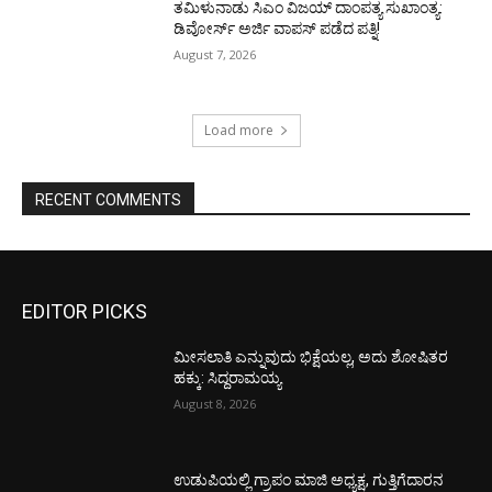
ತಮಿಳುನಾಡು ಸಿಎಂ ವಿಜಯ್‌ ದಾಂಪತ್ಯ ಸುಖಾಂತ್ಯ:
ಡಿವೋರ್ಸ್‌ ಅರ್ಜಿ ವಾಪಸ್‌ ಪಡೆದ ಪತ್ನಿ!
August 7, 2026
Load more
RECENT COMMENTS
EDITOR PICKS
ಮೀಸಲಾತಿ ಎನ್ನುವುದು ಭಿಕ್ಷೆಯಲ್ಲ, ಅದು ಶೋಷಿತರ
ಹಕ್ಕು: ಸಿದ್ದರಾಮಯ್ಯ
August 8, 2026
ಉಡುಪಿಯಲ್ಲಿ ಗ್ರಾಪಂ ಮಾಜಿ ಅಧ್ಯಕ್ಷ, ಗುತ್ತಿಗೆದಾರನ