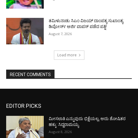
ತಮಿಳುನಾಡು ಸಿಎಂ ವಿಜಯ್‌ ದಾಂಪತ್ಯ ಸುಖಾಂತ್ಯ:
ಡಿವೋರ್ಸ್‌ ಅರ್ಜಿ ವಾಪಸ್‌ ಪಡೆದ ಪತ್ನಿ!
August 7, 2026
Load more
RECENT COMMENTS
EDITOR PICKS
ಮೀಸಲಾತಿ ಎನ್ನುವುದು ಭಿಕ್ಷೆಯಲ್ಲ, ಅದು ಶೋಷಿತರ
ಹಕ್ಕು: ಸಿದ್ದರಾಮಯ್ಯ
August 8, 2026