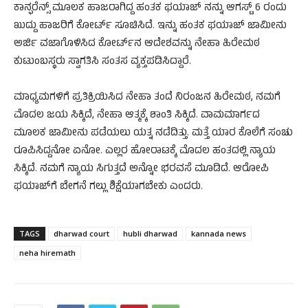
ಕಾನ್ಫರೆನ್ಸ್ ಮೂಲಕ ಹಾಜರಾಗಿದ್ದ ಹಂತಕ ಫಯಾಜ್​ ನನ್ನು ಆಗಸ್ಟ್ 6 ರಂದು
ಖುದ್ದು ಹಾಜರಿಗೆ ಕೋರ್ಟ್​​​ ಸೂಚಿಸಿದೆ. ಇನ್ನು ಹಂತಕ ಫಯಾಜ್ ಜಾಮೀನು
ಅರ್ಜಿ ವಜಾಗೊಳಿಸಿದ ಕೋರ್ಟ್​ನ ಆದೇಶವನ್ನು ನೇಹಾ ಹಿರೇಮಠ
ಕುಟುಂಬಸ್ಥರು ಸ್ವಾಗತಿಸಿ ಸಂತಸ ವ್ಯಕ್ತಪಡಿಸಿದ್ದಾರೆ.
ಮಾಧ್ಯಮಗಳಿಗೆ ಪ್ರತಿಕ್ರಿಯಿಸಿದ ನೇಹಾ ತಂದೆ ನಿರಂಜನ ಹಿರೇಮಠ, ನಮಗೆ
ಮೊದಲ ಜಯ ಸಿಕ್ಕಿದೆ, ನೇಹಾ ಆತ್ಮಕ್ಕೆ ಶಾಂತಿ ಸಿಕ್ಕಿದೆ. ವಾಮಮಾರ್ಗದ
ಮೂಲಕ ಜಾಮೀನು ಪಡೆಯಲು ಯತ್ನ ನಡೆದಿತ್ತು. ಮತ್ತೆ ಯಾರ ಕೊಲೆಗೆ ಸಂಚು
ರೂಪಿಸಿದ್ದನೋ ಏನೋ. ಎಲ್ಲರ ಹೋರಾಟಕ್ಕೆ ಮೊದಲ ಹಂತದಲ್ಲಿ ನ್ಯಾಯ
ಸಿಕ್ಕಿದೆ. ನಮಗೆ ನ್ಯಾಯ ಸಿಗುತ್ತದೆ ಅನ್ನೋ ಭರವಸೆ ಮೂಡಿದೆ. ಆರೋಪಿ
ಫಯಾಜ್​ಗೆ ಬೇಗನೆ ಗಲ್ಲು ಶಿಕ್ಷೆಯಾಗಬೇಕು ಎಂದರು.
TAGS
dharwad court
hubli dharwad
kannada news
neha hiremath