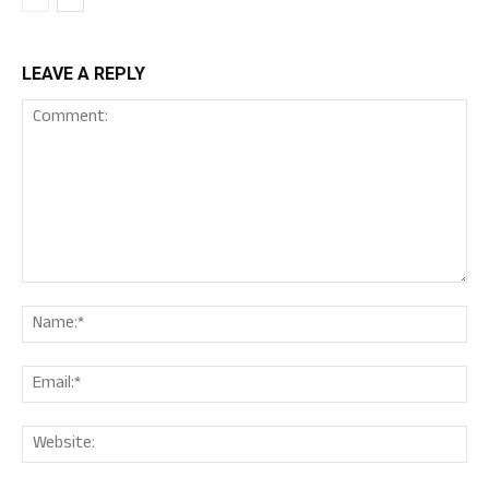
LEAVE A REPLY
Comment:
Nam
Ema
Web