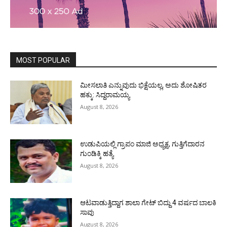
MOST POPULAR
ಮೀಸಲಾತಿ ಎನ್ನುವುದು ಭಿಕ್ಷೆಯಲ್ಲ, ಅದು ಶೋಷಿತರ
ಹಕ್ಕು: ಸಿದ್ದರಾಮಯ್ಯ
August 8, 2026
ಉಡುಪಿಯಲ್ಲಿ ಗ್ರಾಪಂ ಮಾಜಿ ಅಧ್ಯಕ್ಷ, ಗುತ್ತಿಗೆದಾರನ
ಗುಂಡಿಕ್ಕಿ ಹತ್ಯೆ
August 8, 2026
ಆಟವಾಡುತ್ತಿದ್ದಾಗ ಶಾಲಾ ಗೇಟ್‌ ಬಿದ್ದು 4 ವರ್ಷದ ಬಾಲಕಿ
ಸಾವು
August 8, 2026