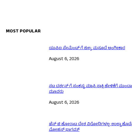
MOST POPULAR
ಯುಪಿಐ ಪೇಮೆಂಟ್ ಗೆ ಶುಲ್ಕ: ಮಸೂದೆ ಅಂಗೀಕಾರ
August 6, 2026
ನಟ ದರ್ಶನ್ ಗೆ ಸಂಕಷ್ಟ: ಮಾಫಿ ಸಾಕ್ಷಿ ಹೇಳಿಕೆಗೆ ಮುಂದ
ಮೂವರು
August 6, 2026
ಜೆನ್ ಜಿ ಹೋರಾಟ ದೇಶ ವಿರೋಧಿಗಳಲ್ಲ: ಉಲ್ಟಾ ಹೊಡ
ಮೋಹನ್ ಭಾಗವತ್