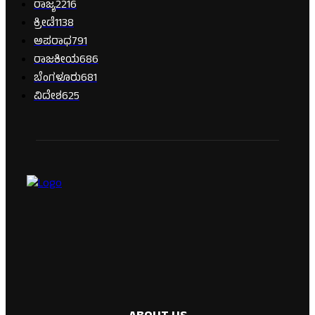
ರಾಜ್ಯ
2216
ಕ್ರೀಡೆ
1138
ಅಪರಾಧ
791
ರಾಜಕೀಯ
686
ಬೆಂಗಳೂರು
681
ವಿದೇಶ
625