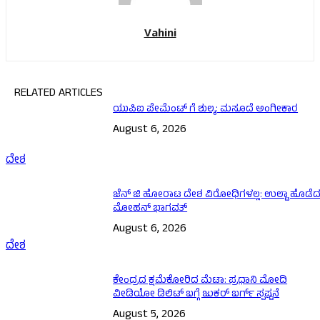
Vahini
RELATED ARTICLES
ಯುಪಿಐ ಪೇಮೆಂಟ್ ಗೆ ಶುಲ್ಕ: ಮಸೂದೆ ಅಂಗೀಕಾರ
August 6, 2026
ದೇಶ
ಜೆನ್ ಜಿ ಹೋರಾಟ ದೇಶ ವಿರೋಧಿಗಳಲ್ಲ: ಉಲ್ಟಾ ಹೊಡೆ
ಮೋಹನ್ ಭಾಗವತ್
August 6, 2026
ದೇಶ
ಕೇಂದ್ರದ ಕ್ಷಮೆಕೋರಿದ ಮೆಟಾ: ಪ್ರಧಾನಿ ಮೋದಿ
ವೀಡಿಯೋ ಡಿಲಿಟ್ ಬಗ್ಗೆ ಜುಕರ್ ಬರ್ಗ್ ಸ್ಪಷ್ಟನೆ
August 5, 2026