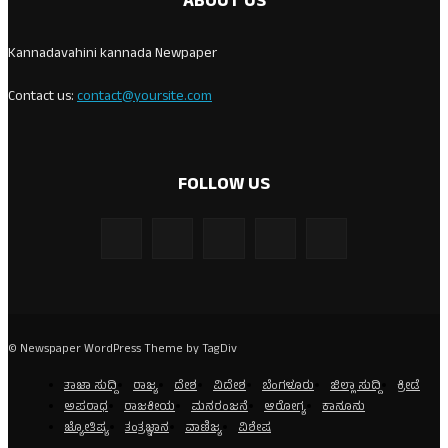
ABOUT US
Kannadavahini kannada Newpaper
Contact us:
contact@yoursite.com
FOLLOW US
© Newspaper WordPress Theme by TagDiv
ತಾಜಾ ಸುದ್ದಿ
ರಾಜ್ಯ
ದೇಶ
ವಿದೇಶ
ಬೆಂಗಳೂರು
ಜಿಲ್ಲಾ ಸುದ್ದಿ
ಕ್ರೀಡೆ
ಅಪರಾಧ
ರಾಜಕೀಯ
ಮನರಂಜನೆ
ಆರೋಗ್ಯ
ಕಾನೂನು
ಜ್ಯೋತಿಷ್ಯ
ತಂತ್ರಜ್ಞಾನ
ವಾಣಿಜ್ಯ
ವಿಶೇಷ