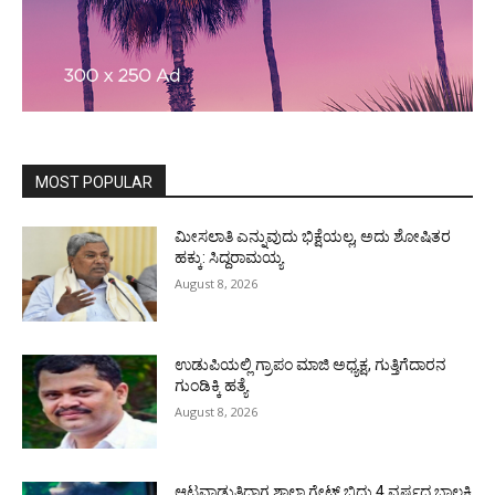
MOST POPULAR
ಮೀಸಲಾತಿ ಎನ್ನುವುದು ಭಿಕ್ಷೆಯಲ್ಲ, ಅದು ಶೋಷಿತರ
ಹಕ್ಕು: ಸಿದ್ದರಾಮಯ್ಯ
August 8, 2026
ಉಡುಪಿಯಲ್ಲಿ ಗ್ರಾಪಂ ಮಾಜಿ ಅಧ್ಯಕ್ಷ, ಗುತ್ತಿಗೆದಾರನ
ಗುಂಡಿಕ್ಕಿ ಹತ್ಯೆ
August 8, 2026
ಆಟವಾಡುತ್ತಿದ್ದಾಗ ಶಾಲಾ ಗೇಟ್‌ ಬಿದ್ದು 4 ವರ್ಷದ ಬಾಲಕಿ