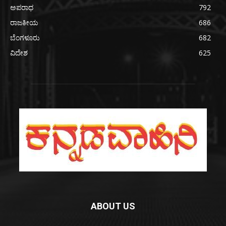
ಅಪರಾಧ
792
ರಾಜಕೀಯ
686
ಬೆಂಗಳೂರು
682
ವಿದೇಶ
625
ABOUT US