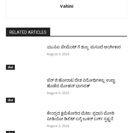
Vahini
RELATED ARTICLES
ಯುಪಿಐ ಪೇಮೆಂಟ್ ಗೆ ಶುಲ್ಕ: ಮಸೂದೆ ಅಂಗೀಕಾರ
August 6, 2026
ದೇಶ
ಜೆನ್ ಜಿ ಹೋರಾಟ ದೇಶ ವಿರೋಧಿಗಳಲ್ಲ: ಉಲ್ಟಾ
ಹೊಡೆದ ಮೋಹನ್ ಭಾಗವತ್
August 6, 2026
ದೇಶ
ಕೇಂದ್ರದ ಕ್ಷಮೆಕೋರಿದ ಮೆಟಾ: ಪ್ರಧಾನಿ ಮೋದಿ
ವೀಡಿಯೋ ಡಿಲಿಟ್ ಬಗ್ಗೆ ಜುಕರ್ ಬರ್ಗ್ ಸ್ಪಷ್ಟನೆ
August 5, 2026