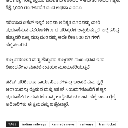
ಆದಾಗ್ಯೂ, ಗರಿಷ್ಠ ಶಿಕ್ಷೆಯು ಬದಲಾಗದೆ ಉಳಿದಿದೆ – ಆರು ತಿಂಗಳವರೆಗೆ ಜೈಲು
ಶಿಕ್ಷೆ, 1,000 ರೂ.ಗಳವರೆಗೆ ದಂಡ ಅಥವಾ ಎರಡೂ.
ಸರಿಯಾದ ಟಿಕೆಟ್ ಇಲ್ಲದೆ ಅಥವಾ ಅಧಿಕೃತ ದೂರವನ್ನು ಮೀರಿ
ಪ್ರಯಾಣಿಸುವ ಪ್ರಕರಣಗಳಿಗೂ ಈ ಪರಿಷ್ಕರಣೆ ಅನ್ವಯಿಸುತ್ತದೆ, ಅಲ್ಲಿ ಕನಿಷ್ಠ
ಹೆಚ್ಚುವರಿ ಶುಲ್ಕ ಮತ್ತು ದಂಡವನ್ನು ಅದೇ ರೀತಿ 500 ರೂ.ಗಳಿಗೆ
ಹೆಚ್ಚಿಸಲಾಗಿದೆ.
ಶುಲ್ಕ ವಸೂಲಾತಿ ಮತ್ತು ಹೆಚ್ಚುವರಿ ಶುಲ್ಕಗಳಿಗೆ ಸಂಬಂಧಿಸಿದ ಇತರ
ನಿಬಂಧನೆಗಳು ಮೊದಲಿನಂತೆಯೇ ಮುಂದುವರಿಯುತ್ತವೆ.
ಟಿಕೆಟ್ ಪರಿಶೀಲನಾ ಕಾರ್ಯವಿಧಾನಗಳನ್ನು ಬಲಪಡಿಸುವ, ರೈಲ್ವೆ
ಆದಾಯವನ್ನು ರಕ್ಷಿಸುವ ಮತ್ತು ಟಿಕೆಟ್ ನಿಯಮಗಳೊಂದಿಗೆ ಹೆಚ್ಚಿನ
ಪ್ರಯಾಣಿಕರ ಅನುಸರಣೆಯನ್ನು ಉತ್ತೇಜಿಸುವ ಒಂದು ಹೆಜ್ಜೆ ಎಂದು ರೈಲ್ವೆ
ಅಧಿಕಾರಿಗಳು ಈ ಕ್ರಮವನ್ನು ಬಣ್ಣಿಸಿದ್ದಾರೆ.
TAGS
indian railways
kannada news
railways
train ticket