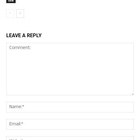
ದೇಶ
LEAVE A REPLY
Comment:
Nam
Ema
Web