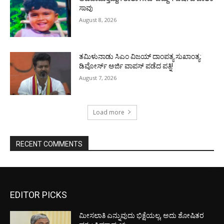
ಸಾವು
August 8, 2026
ತಮಿಳುನಾಡು ಸಿಎಂ ವಿಜಯ್‌ ದಾಂಪತ್ಯ ಸುಖಾಂತ್ಯ:
ಡಿವೋರ್ಸ್‌ ಅರ್ಜಿ ವಾಪಸ್‌ ಪಡೆದ ಪತ್ನಿ!
August 7, 2026
Load more
RECENT COMMENTS
EDITOR PICKS
ಮೀಸಲಾತಿ ಎನ್ನುವುದು ಭಿಕ್ಷೆಯಲ್ಲ, ಅದು ಶೋಷಿತರ