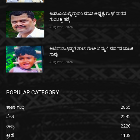
ಉಡುಪಿಯಲ್ಲಿ ಗ್ರಾಪಂ ಮಾಜಿ ಅಧ್ಯಕ್ಷ, ಗುತ್ತಿಗೆದಾರನ
ಗುಂಡಿಕ್ಕಿ ಹತ್ಯೆ
August 8, 2026
ಆಟವಾಡುತ್ತಿದ್ದಾಗ ಶಾಲಾ ಗೇಟ್‌ ಬಿದ್ದು 4 ವರ್ಷದ ಬಾಲಕಿ
ಸಾವು
August 8, 2026
POPULAR CATEGORY
ತಾಜಾ ಸುದ್ದಿ
2865
ದೇಶ
2245
ರಾಜ್ಯ
2220
ಕ್ರೀಡೆ
1138