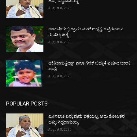
ಹಕ್ಕು: ಸಿದ್ದರಾಮಯ್ಯ
August 8, 2026
ಉಡುಪಿಯಲ್ಲಿ ಗ್ರಾಪಂ ಮಾಜಿ ಅಧ್ಯಕ್ಷ, ಗುತ್ತಿಗೆದಾರನ
ಗುಂಡಿಕ್ಕಿ ಹತ್ಯೆ
August 8, 2026
ಆಟವಾಡುತ್ತಿದ್ದಾಗ ಶಾಲಾ ಗೇಟ್‌ ಬಿದ್ದು 4 ವರ್ಷದ ಬಾಲಕಿ
ಸಾವು
August 8, 2026
POPULAR POSTS
ಮೀಸಲಾತಿ ಎನ್ನುವುದು ಭಿಕ್ಷೆಯಲ್ಲ, ಅದು ಶೋಷಿತರ
ಹಕ್ಕು: ಸಿದ್ದರಾಮಯ್ಯ
August 8, 2026