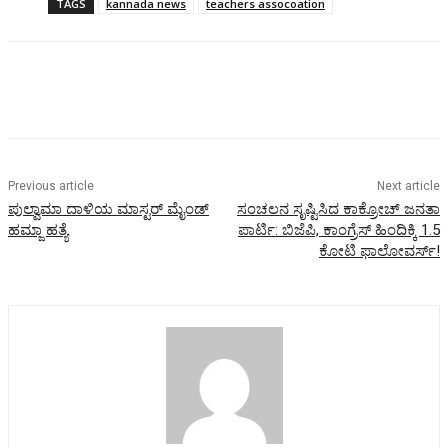
TAGS
kannada news
teachers assocoation
Previous article
Next article
ಪುಲ್ವಾಮಾ ದಾಳಿಯ ಮಾಸ್ಟರ್ ಮೈಂಡ್
ಸಂಚಲನ ಸೃಷ್ಟಿಸಿದ ಕಾಕ್ರೋಚ್ ಜನತಾ
ಹಮ್ಜಾ ಹತ್ಯೆ
ಪಾರ್ಟಿ: ಬಿಜೆಪಿ, ಕಾಂಗ್ರೆಸ್ ಹಿಂದಿಕ್ಕಿ 1.5
ಕೋಟಿ ಫಾಲೋವರ್ಸ್!