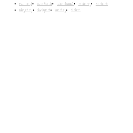
ಅಪರಾಧ
ರಾಜಕೀಯ
ಮನರಂಜನೆ
ಆರೋಗ್ಯ
ಕಾನೂನು
ಜ್ಯೋತಿಷ್ಯ
ತಂತ್ರಜ್ಞಾನ
ವಾಣಿಜ್ಯ
ವಿಶೇಷ