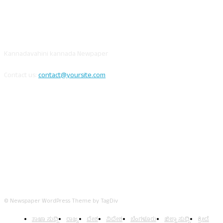
ABOUT US
Kannadavahini kannada Newpaper
Contact us:
contact@yoursite.com
FOLLOW US
© Newspaper WordPress Theme by TagDiv
ತಾಜಾ ಸುದ್ದಿ
ರಾಜ್ಯ
ದೇಶ
ವಿದೇಶ
ಬೆಂಗಳೂರು
ಜಿಲ್ಲಾ ಸುದ್ದಿ
ಕ್ರೀಡೆ