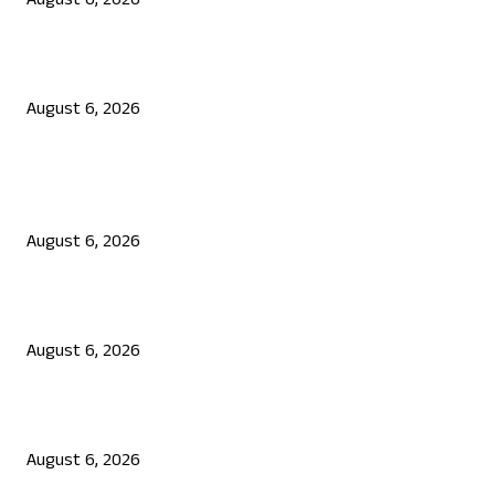
August 6, 2026
ಜೆನ್ ಜಿ ಹೋರಾಟ ದೇಶ ವಿರೋಧಿಗಳಲ್ಲ: ಉಲ್ಟಾ ಹೊಡೆದ ಮೋಹನ್ ಭಾಗವತ್
August 6, 2026
POPULAR POSTS
ಯುಪಿಐ ಪೇಮೆಂಟ್ ಗೆ ಶುಲ್ಕ: ಮಸೂದೆ ಅಂಗೀಕಾರ
August 6, 2026
ನಟ ದರ್ಶನ್ ಗೆ ಸಂಕಷ್ಟ: ಮಾಫಿ ಸಾಕ್ಷಿ ಹೇಳಿಕೆಗೆ ಮುಂದಾದ ಮೂವರು
August 6, 2026
ಜೆನ್ ಜಿ ಹೋರಾಟ ದೇಶ ವಿರೋಧಿಗಳಲ್ಲ: ಉಲ್ಟಾ ಹೊಡೆದ ಮೋಹನ್ ಭಾಗವತ್
August 6, 2026
POPULAR CATEGORY