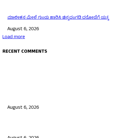
ಮಾಲೀಕನ ಮೇಲೆ ಗುಂಡು ಹಾರಿಸಿ ಚಿನ್ನದಂಗಡಿ ದರೋಡೆಗೆ ಯತ್ನ
August 6, 2026
Load more
RECENT COMMENTS
EDITOR PICKS
ಯುಪಿಐ ಪೇಮೆಂಟ್ ಗೆ ಶುಲ್ಕ: ಮಸೂದೆ ಅಂಗೀಕಾರ
August 6, 2026
ನಟ ದರ್ಶನ್ ಗೆ ಸಂಕಷ್ಟ: ಮಾಫಿ ಸಾಕ್ಷಿ ಹೇಳಿಕೆಗೆ ಮುಂದಾದ ಮೂವರು