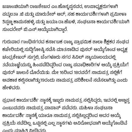
ಖಚಾಂಚಿಯಾಗಿ ರಾಜಶೇಖರ ಎಂ.ಹೊನ್ನಪ್ಪನವರ, ಉಪಾಧ್ಯಕ್ಷರುಗಳಾಗಿ
ಪದ್ಮಲತಾ .ಜಿ ಮತ್ತು ಮಾರುತೇಶ್ ಆರ್, ಸಹ ಕಾರ್ಯದರ್ಶಿಗಳಾಗಿ ಪ್ರಮೀಳಾ
ತಿಪ್ಪಣ್ಣ ಕಾಮನಹಳ್ಳಿ ಮತ್ತು ಜಯಾ.ರಾ.ಹೆಬಳಿ, ಸಂಘಟನಾ ಕಾರ್ಯದರ್ಶಿಯಾಗಿ
ಸುಂದರೇಶ್ ಬಿ.ಎನ್.ಆಯ್ಕೆಯಾಗಿದ್ದಾರೆ.
ಗುರುವಾರ ಗಾಂಧಿನಗರದ ಕರ್ನಾಟಕ ರಾಜ್ಯ ಪ್ರಾಥಮಿಕ ಶಾಲಾ ಶಿಕ್ಷಕರ ಸಂಘದ
ಕಚೇರಿಯಲ್ಲಿ ಸುದ್ದಿಗೋಷ್ಠಿ ನಡೆಸಿ ಮಾತನಾಡಿದ ಪುನರ್ ಆಯ್ಕೆಗೊಂಡ ಅಧ್ಯಕ್ಷ
ಚಂದ್ರಶೇಖರ್ ನುಗ್ಗಲಿ, ಬೆಂಗಳೂರು ನಗರ ಸಿವಿಲ್ ನ್ಯಾಯಾಲಯದಲ್ಲಿ
ತಡೆಯಾಜ್ಞೆಯನ್ನು ಹಿಂಪಡೆದಿದ್ದರಿಂದ ರಾಜ್ಯ ಪದಾಧಿಕಾರಿಗಳ ಆಯ್ಕೆ ಪ್ರಕ್ರಿಯೆಗೆ
ಪುನರ್ ಚಾಲನೆ ದೊರೆಯಿತು. ಮೇ 16ರಿಂದ 18ರವರೆಗೆ ನಾಮಪತ್ರ ಸಲ್ಲಿಕೆಗೆ
ಅವಕಾಶ ಕಲ್ಪಿಸಲಾಗಿತ್ತು.19ರಂದು ನಾಮಪತ್ರ ಪರಿಶೀಲನೆ ನಡೆಸಲಾಗಿತ್ತು ಎಂದು
ಹೇಳಿದರು.
ಪ್ರಧಾನ ಕಾರ್ಯದರ್ಶಿ ಸ್ಥಾನಕ್ಕೆ ಇಬ್ಬರು ನಾಮಪತ್ರ ಸಲ್ಲಿಸಿದ್ದರು, ಇದರಲ್ಲಿ ಅಣ್ಣಪ್ಪ
ಎಂಬುವವರು ನಾಮಪತ್ರ ವಾಪಾಸ್ ಪಡೆದರು. ಮಹಿಳಾ ಸಂಘಟನಾ
ಕಾರ್ಯದರ್ಶಿ ಸ್ಥಾನಕ್ಕೆ ಯಾರೂ ನಾಮಪತ್ರ ಸಲ್ಲಿಸಿಲ್ಲದ್ದರಿಂದ ಅದರ ಆಯ್ಕೆ
ಪ್ರಕ್ರಿಯೆ ನಡೆದಿಲ್ಲ. ಒಟ್ಟಿನಲ್ಲಿ ಎಲ್ಲ ಸ್ಥಾನಗಳು ಅವಿರೋಧವಾಗಿ ಆಯ್ಕೆಗೊಂಡಿವೆ
ಎಂದು ಮಾಹಿತಿ ನೀಡಿದರು.