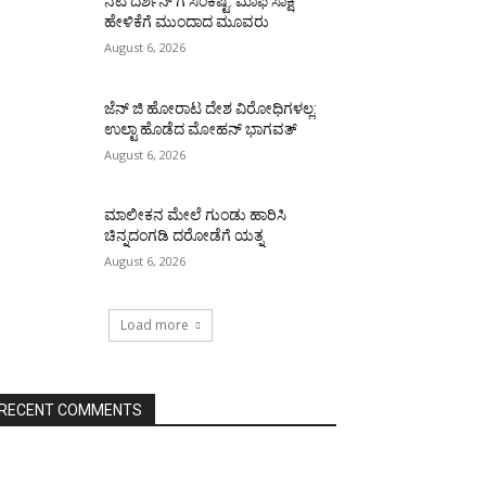
ನಟ ದರ್ಶನ್ ಗೆ ಸಂಕಷ್ಟ: ಮಾಫಿ ಸಾಕ್ಷಿ
ಹೇಳಿಕೆಗೆ ಮುಂದಾದ ಮೂವರು
August 6, 2026
ಜೆನ್ ಜಿ ಹೋರಾಟ ದೇಶ ವಿರೋಧಿಗಳಲ್ಲ:
ಉಲ್ಟಾ ಹೊಡೆದ ಮೋಹನ್ ಭಾಗವತ್
August 6, 2026
ಮಾಲೀಕನ ಮೇಲೆ ಗುಂಡು ಹಾರಿಸಿ
ಚಿನ್ನದಂಗಡಿ ದರೋಡೆಗೆ ಯತ್ನ
August 6, 2026
Load more
RECENT COMMENTS