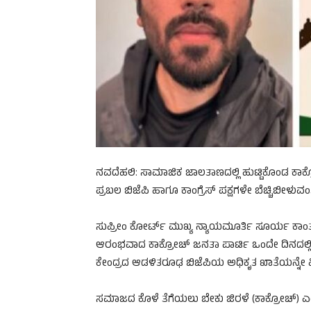
ನವದೆಹಲಿ: ಸಾಮಾಜಿಕ ಜಾಲತಾಣದಲ್ಲಿ ಹುಟ್ಟಿಕೊಂಡ ಕಾಕ್
ಪ್ರಬಲ ಬಿಜೆಪಿ ಹಾಗೂ ಕಾಂಗ್ರೆಸ್ ಪಕ್ಷಗಳೇ ಬೆಚ್ಚಿಬೀಳುವಂತ
ಸುಪ್ರೀಂ ಕೋರ್ಟ್ ಮುಖ್ಯ ನ್ಯಾಯಮೂರ್ತಿ ಸೂರ್ಯ ಕಾಂ
ಆರಂಭವಾದ ಕಾಕ್ರೋಚ್ ಜನತಾ ಪಾರ್ಟಿ ಒಂದೇ ದಿನದಲ್ಲಿ 
ಕೇಂದ್ರದ ಆಡಳಿತರೂಢ ಬಿಜೆಪಿಯ ಅಧಿಕೃತ ಖಾತೆಯನ್ನೇ ಹಿಂದ
ಸಮಾಜದ ಕೊಳೆ ತೆಗೆಯಲು ಬೇಕು ಜಿರಳೆ (ಕಾಕ್ರೋಚ್)