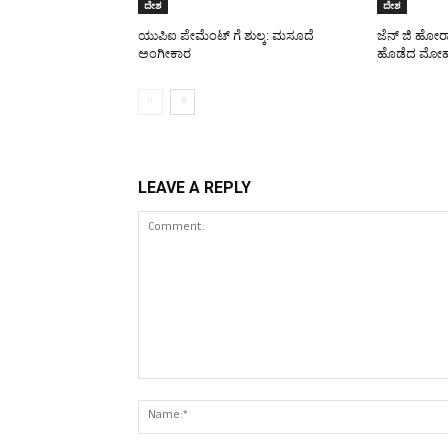
ದೇಶ
ದೇಶ
ಯುಪಿಐ ಪೇಮೆಂಟ್ ಗೆ ಶುಲ್ಕ: ಮಸೂದೆ
ಜೆನ್ ಜಿ ಹೋರ
ಅಂಗೀಕಾರ
ಹೊಡೆದ ಮೋಹ
LEAVE A REPLY
Comment: