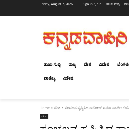
Friday, August 7, 2026
Sign in / Join
ತಾಜಾ ಸುದ್ದಿ
ರಾಜ್
ತಾಜಾ ಸುದ್ದಿ
ರಾಜ್ಯ
ದೇಶ
ವಿದೇಶ
ಬೆಂಗಳ
ವಾಣಿಜ್ಯ
ವಿಶೇಷ
Home
ದೇಶ
ಸಂಚಲನ ಸೃಷ್ಟಿಸಿದ ಕಾಕ್ರೋಚ್ ಜನತಾ ಪಾರ್ಟಿ: ಬಿಜೆಪಿ
ದೇಶ