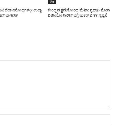
ದೇಶ
ಾಟ ದೇಶ ವಿರೋಧಿಗಳಲ್ಲ: ಉಲ್ಟಾ
ಕೇಂದ್ರದ ಕ್ಷಮೆಕೋರಿದ ಮೆಟಾ: ಪ್ರಧಾನಿ ಮೋದಿ
ನ್ ಭಾಗವತ್
ವೀಡಿಯೋ ಡಿಲಿಟ್ ಬಗ್ಗೆ ಜುಕರ್ ಬರ್ಗ್ ಸ್ಪಷ್ಟನೆ
Name:*