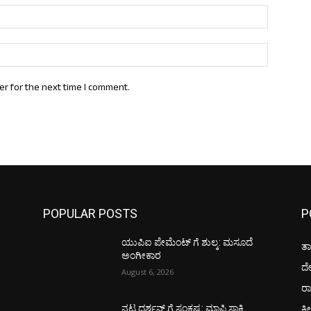
Email:*
Website:
er for the next time I comment.
POPULAR POSTS
P
ಯುಪಿಐ ಪೇಮೆಂಟ್ ಗೆ ಶುಲ್ಕ: ಮಸೂದೆ
ತಾ
ಅಂಗೀಕಾರ
ದ
August 6, 2026
ರಾ
ಕ್ರ
ನಟ ದರ್ಶನ್ ಗೆ ಸಂಕಷ್ಟ: ಮಾಫಿ ಸಾಕ್ಷಿ