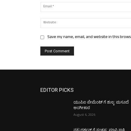
Save my name, email, and website in this brows
EDITOR PICKS
ಯುಪಿಐ ಪೇಮೆಂಟ್ ಗೆ ಶುಲ್ಕ: ಮಸೂದೆ
ಅಂಗೀಕಾರ
August 6, 2026
ನಟ ದರ್ಶನ್ ಗೆ ಸಂಕಷ್ಟ: ಮಾಫಿ ಸಾಕ್ಷಿ