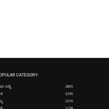
OPULAR CATEGORY
ಜಾ ಸುದ್ದಿ
2865
ೇಶ
2245
ಜ್ಯ
2216
ೀಡೆ
1138