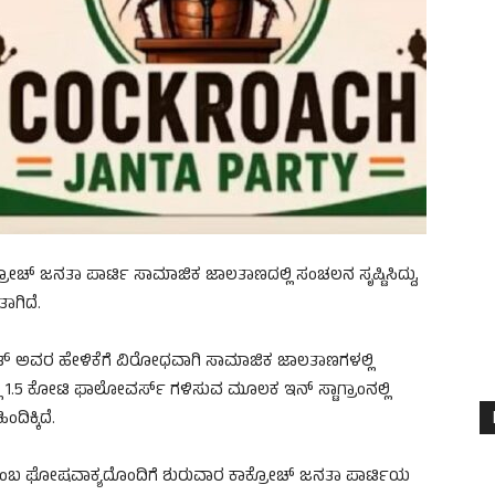
ರೋಚ್ ಜನತಾ ಪಾರ್ಟಿ ಸಾಮಾಜಿಕ ಜಾಲತಾಣದಲ್ಲಿ ಸಂಚಲನ ಸೃಷ್ಟಿಸಿದ್ದು,
ಾಗಿದೆ.
ತ್ ಅವರ ಹೇಳಿಕೆಗೆ ವಿರೋಧವಾಗಿ ಸಾಮಾಜಿಕ ಜಾಲತಾಣಗಳಲ್ಲಿ
1.5 ಕೋಟಿ ಫಾಲೋವರ್ಸ್ ಗಳಿಸುವ ಮೂಲಕ ಇನ್ ಸ್ಟಾಗ್ರಾಂನಲ್ಲಿ
ಿಕ್ಕಿದೆ.
 ಎಂಬ ಘೋಷವಾಕ್ಯದೊಂದಿಗೆ ಶುರುವಾರ ಕಾಕ್ರೋಚ್ ಜನತಾ ಪಾರ್ಟಿಯ