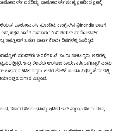
 ಫಾಲೋವರ್ಸ್ ಪಡೆದಿದ್ದು, ಫಾಲೋವರ್ಸ್ ಸಂಖ್ಯೆ ಕ್ಷಣದಿಂದ ಕ್ಷಣಕ್ಕೆ
ಲಿಯನ್ ಫಾಲೋವರ್ಸ್ ಹೊಂದಿದೆ. ಕಾಂಗ್ರೆಸ್‌ನ @incindia ಖಾತೆಗೆ
ಆದ್ಮಿ ಪಕ್ಷದ ಖಾತೆಗೆ ಸುಮಾರು 1.9 ಮಿಲಿಯನ್ ಫಾಲೋವರ್ಸ್
ಕಾಕ್ರೋಚ್ ಜನತಾ ಪಾರ್ಟಿ ಕೆಲವೇ ದಿನಗಳಲ್ಲಿ ಹಿಂದಿಕ್ಕಿದೆ.
ದ್ಯೋಗಿ ಯುವಕರು ‘ಜಿರಳೆಗಳಂತೆ’ ಎಂದು ಟೀಕಿಸಿದ್ದರು. ಅವರಲ್ಲಿ
ಮದಲ್ಲಿದ್ದರೆ, ಇನ್ನು ಕೆಲವರು ಆರ್‌ಟಿಐ ಕಾರ್ಯಕರ್ತರಾಗಿದ್ದಾರೆ’ ಎಂದು
ಕ್ರವಾರ ಕಿಡಿಕಾರಿದ್ದರು. ಅವರ ಹೇಳಿಕೆ ಖಂಡಿಸಿ ವಿಭಿನ್ನ ಹೆಸರಿನಲ್ಲಿ
್ಲಿ ಬಿರುಗಾಳಿ ಎಬ್ಬಿಸಿದೆ.
ದ್ರ ಸರ್ಕಾರ ನಿರ್ಬಂಧಿಸಿದ್ದು, ಇದೀಗ ಇನ್ ಸ್ಟಾಗ್ರಾಂ ನಿರ್ಬಂಧಕ್ಕೂ