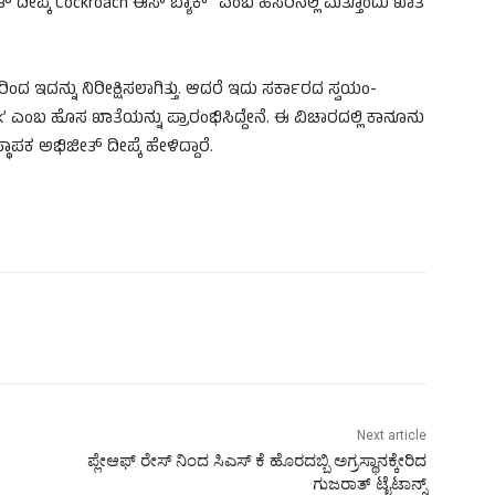
ಜೀತ್ ದೀಪ್ಕೆ Cockroach ಈಸ್ ಬ್ಯಾಕ್” ಎಂಬ ಹೆಸರಿನಲ್ಲಿ ಮತ್ತೊಂದು ಖಾತೆ
ದರಿಂದ ಇದನ್ನು ನಿರೀಕ್ಷಿಸಲಾಗಿತ್ತು. ಆದರೆ ಇದು ಸರ್ಕಾರದ ಸ್ವಯಂ-
ck’ ಎಂಬ ಹೊಸ ಖಾತೆಯನ್ನು ಪ್ರಾರಂಭಿಸಿದ್ದೇನೆ. ಈ ವಿಚಾರದಲ್ಲಿ ಕಾನೂನು
 ಅಭಿಜೀತ್ ದೀಪ್ಕೆ ಹೇಳಿದ್ದಾರೆ.
Next article
ಪ್ಲೇಆಫ್‌ ರೇಸ್‌ ನಿಂದ ಸಿಎಸ್‌ ಕೆ ಹೊರದಬ್ಬಿ ಅಗ್ರಸ್ಥಾನಕ್ಕೇರಿದ
ಗುಜರಾತ್‌ ಟೈಟಾನ್ಸ್