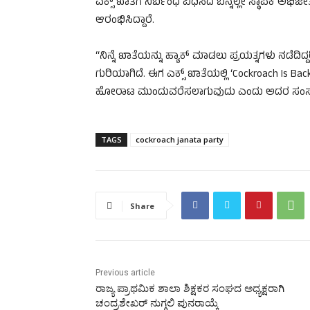
ಎಕ್ಸ್ ಖಾತೆಗೆ ನಿರ್ಬಂಧ ವಿಧಿಸಿದ ಬೆನ್ನಲ್ಲೇ ಸ್ಥಾಪಕ ಅಭಿ
ಆರಂಭಿಸಿದ್ದಾರೆ.
“ನಿನ್ನೆ ಖಾತೆಯನ್ನು ಹ್ಯಾಕ್ ಮಾಡಲು ಪ್ರಯತ್ನಗಳು ನಡೆದಿದ್
ಗುರಿಯಾಗಿದೆ. ಈಗ ಎಕ್ಸ್ ಖಾತೆಯಲ್ಲಿ ‘Cockroach Is Ba
ಹೋರಾಟ ಮುಂದುವರೆಸಲಾಗುವುದು ಎಂದು ಅದರ ಸಂಸ್ಥಾಪಕ
TAGS
cockroach janata party
Share
Previous article
ರಾಜ್ಯ ಪ್ರಾಥಮಿಕ ಶಾಲಾ ಶಿಕ್ಷಕರ ಸಂಘದ ಅಧ್ಯಕ್ಷರಾಗಿ
ಚಂದ್ರಶೇಖರ್ ನುಗ್ಗಲಿ ಪುನರಾಯ್ಕೆ