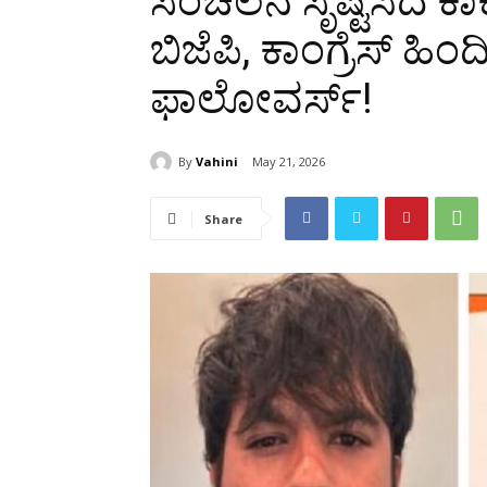
ಸಂಚಲನ ಸೃಷ್ಟಿಸಿದ ಕಾ
ಬಿಜೆಪಿ, ಕಾಂಗ್ರೆಸ್ ಹಿಂದ
ಫಾಲೋವರ್ಸ್!
By
Vahini
May 21, 2026
Share