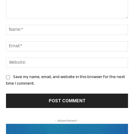
Comment:
Nam
Ema
Web
Save my name, email, and website in this browser for the next
time I comment.
- Advertisment -