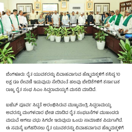
ಬೆಂಗಳೂರು: ರೈತ ಯುವಕರನ್ನು ವಿವಾಹವಾಗುವ ಹೆಣ್ಣುಮಕ್ಕಳಿಗೆ ಕನಿಷ್ಠ 10
ಲಕ್ಷ ರೂ ಠೇವಣಿ ಇಡುವುದು ಸೇರಿದಂತೆ ಹಲವು ಬೇಡಿಕೆಗಳಿಗೆ ಕರ್ನಾಟಕ
ರಾಜ್ಯ ರೈತ ಸಂಘ ಸಿಎಂ ಸಿದ್ದರಾಮಯ್ಯಗೆ ಮನವಿ ಮಾಡಿದೆ.
ಬಜೆಟ್ ಪೂರ್ವ ಸಿದ್ಧತೆ ಆರಂಭಿಸಿರುವ ಮುಖ್ಯಮಂತ್ರಿ ಸಿದ್ದರಾಮಯ್ಯ
ಅವರನ್ನು ಮಂಗಳವಾರ ಭೇಟಿ ಮಾಡಿದ ರೈತ ಸಂಘಟನೆಗಳ ಮುಖಂಡರು
ಮದುವೆ ಆಗಲು ವಧು ಸಿಗದೇ ಇರುವುದು ಒಂದು ಸಾಮಾಜಿಕ ಪಿಡುಗಾಗಿದೆ.
ಈ ಸಮಸ್ಯೆ ಬಗೆಹರಿಸಲು ರೈತ ಯುವಕರನ್ನು ವಿವಾಹವಾಗುವ ಹೆಣ್ಣುಮಕ್ಕಳಿಗೆ