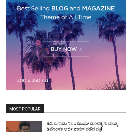
MOST POPULAR
ತಮಿಳುನಾಡು ಸಿಎಂ ವಿಜಯ್‌ ದಾಂಪತ್ಯ ಸುಖಾಂತ್ಯ:
ಡಿವೋರ್ಸ್‌ ಅರ್ಜಿ ವಾಪಸ್‌ ಪಡೆದ ಪತ್ನಿ!