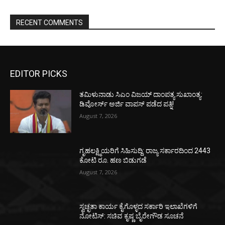
RECENT COMMENTS
EDITOR PICKS
ತಮಿಳುನಾಡು ಸಿಎಂ ವಿಜಯ್‌ ದಾಂಪತ್ಯ ಸುಖಾಂತ್ಯ:
ಡಿವೋರ್ಸ್‌ ಅರ್ಜಿ ವಾಪಸ್‌ ಪಡೆದ ಪತ್ನಿ!
August 7, 2026
ಗೃಹಲಕ್ಷ್ಮಿಯರಿಗೆ ಸಿಹಿಸುದ್ದಿ: ರಾಜ್ಯ ಸರ್ಕಾರದಿಂದ 2443
ಕೋಟಿ ರೂ. ಹಣ ಬಿಡುಗಡೆ
August 7, 2026
ಸ್ವಚ್ಛತಾ ಕಾರ್ಯ ಕೈಗೊಳ್ಳದ ಸರ್ಕಾರಿ ಇಲಾಖೆಗಳಿಗೆ
ನೋಟಿಸ್: ಸಚಿವ ಕೃಷ್ಣ ಬೈರೇಗೌಡ ಸೂಚನೆ