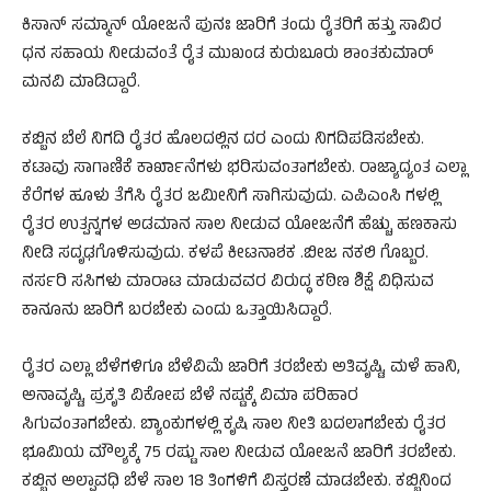
ಕಿಸಾನ್ ಸಮ್ಮಾನ್ ಯೋಜನೆ ಪುನಃ ಜಾರಿಗೆ ತಂದು ರೈತರಿಗೆ ಹತ್ತು ಸಾವಿರ
ಧನ ಸಹಾಯ ನೀಡುವಂತೆ ರೈತ ಮುಖಂಡ ಕುರುಬೂರು ಶಾಂತಕುಮಾರ್
ಮನವಿ ಮಾಡಿದ್ದಾರೆ.
ಕಬ್ಬಿನ ಬೆಲೆ ನಿಗದಿ ರೈತರ ಹೊಲದಲ್ಲಿನ ದರ ಎಂದು ನಿಗದಿಪಡಿಸಬೇಕು.
ಕಟಾವು ಸಾಗಾಣಿಕೆ ಕಾರ್ಖಾನೆಗಳು ಭರಿಸುವಂತಾಗಬೇಕು. ರಾಜ್ಯಾದ್ಯಂತ ಎಲ್ಲಾ
ಕೆರೆಗಳ ಹೂಳು ತೆಗೆಸಿ ರೈತರ ಜಮೀನಿಗೆ ಸಾಗಿಸುವುದು. ಎಪಿಎಂಸಿ ಗಳಲ್ಲಿ
ರೈತರ ಉತ್ಪನ್ನಗಳ ಅಡಮಾನ ಸಾಲ ನೀಡುವ ಯೋಜನೆಗೆ ಹೆಚ್ಚು ಹಣಕಾಸು
ನೀಡಿ ಸದೃಢಗೊಳಿಸುವುದು. ಕಳಪೆ ಕೀಟನಾಶಕ .ಬೀಜ ನಕಲಿ ಗೊಬ್ಬರ.
ನರ್ಸರಿ ಸಸಿಗಳು ಮಾರಾಟ ಮಾಡುವವರ ವಿರುದ್ಧ ಕಠಿಣ ಶಿಕ್ಷೆ ವಿಧಿಸುವ
ಕಾನೂನು ಜಾರಿಗೆ ಬರಬೇಕು ಎಂದು ಒತ್ತಾಯಿಸಿದ್ದಾರೆ.
ರೈತರ ಎಲ್ಲಾ ಬೆಳೆಗಳಿಗೂ ಬೆಳೆವಿಮೆ ಜಾರಿಗೆ ತರಬೇಕು ಅತಿವೃಷ್ಟಿ, ಮಳೆ ಹಾನಿ,
ಅನಾವೃಷ್ಟಿ, ಪ್ರಕೃತಿ ವಿಕೋಪ ಬೆಳೆ ನಷ್ಟಕ್ಕೆ ವಿಮಾ ಪರಿಹಾರ
ಸಿಗುವಂತಾಗಬೇಕು. ಬ್ಯಾಂಕುಗಳಲ್ಲಿ ಕೃಷಿ ಸಾಲ ನೀತಿ ಬದಲಾಗಬೇಕು ರೈತರ
ಭೂಮಿಯ ಮೌಲ್ಯಕ್ಕೆ 75 ರಷ್ಟು ಸಾಲ ನೀಡುವ ಯೋಜನೆ ಜಾರಿಗೆ ತರಬೇಕು.
ಕಬ್ಬಿನ ಅಲ್ಪಾವಧಿ ಬೆಳೆ ಸಾಲ 18 ತಿಂಗಳಿಗೆ ವಿಸ್ತರಣೆ ಮಾಡಬೇಕು. ಕಬ್ಬಿನಿಂದ