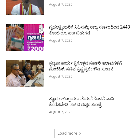
August 7, 2026
ಗೃಹಲಕ್ಷ್ಮಿಯರಿಗೆ ಸಿಹಿಸುದ್ದಿ: ರಾಜ್ಯ ಸರ್ಕಾರದಿಂದ 2443
ಕೋಟಿ ರೂ. ಹಣ ಬಿಡುಗಡೆ
August 7, 2026
ಸ್ವಚ್ಛತಾ ಕಾರ್ಯ ಕೈಗೊಳ್ಳದ ಸರ್ಕಾರಿ ಇಲಾಖೆಗಳಿಗೆ
ನೋಟಿಸ್: ಸಚಿವ ಕೃಷ್ಣ ಬೈರೇಗೌಡ ಸೂಚನೆ
August 7, 2026
ತಜ್ಞರ ಅಭಿಪ್ರಾಯ ಪಡೆಯದೆ ಕೊಳವೆ ಬಾವಿ
ಕೊರೆಸಬೇಡಿ: ಸಚಿವ ಈಶ್ವರ ಖಂಡ್ರೆ
August 7, 2026
Load more