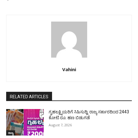
Vahini
RELATED ARTICLES
ಗೃಹಲಕ್ಷ್ಮಿಯರಿಗೆ ಸಿಹಿಸುದ್ದಿ: ರಾಜ್ಯ ಸರ್ಕಾರದಿಂದ 2443
ಕೋಟಿ ರೂ. ಹಣ ಬಿಡುಗಡೆ
August 7, 2026
ರಾಜ್ಯ