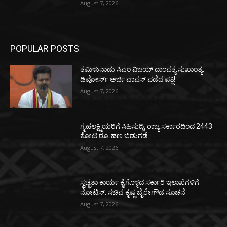
August 7, 2026
POPULAR POSTS
ತಮಿಳುನಾಡು ಸಿಎಂ ವಿಜಯ್‌ ದಾಂಪತ್ಯ ಸುಖಾಂತ್ಯ:
ಡಿವೋರ್ಸ್‌ ಅರ್ಜಿ ವಾಪಸ್‌ ಪಡೆದ ಪತ್ನಿ!
August 7, 2026
ಗೃಹಲಕ್ಷ್ಮಿಯರಿಗೆ ಸಿಹಿಸುದ್ದಿ: ರಾಜ್ಯ ಸರ್ಕಾರದಿಂದ 2443
ಕೋಟಿ ರೂ. ಹಣ ಬಿಡುಗಡೆ
August 7, 2026
ಸ್ವಚ್ಛತಾ ಕಾರ್ಯ ಕೈಗೊಳ್ಳದ ಸರ್ಕಾರಿ ಇಲಾಖೆಗಳಿಗೆ
ನೋಟಿಸ್: ಸಚಿವ ಕೃಷ್ಣ ಬೈರೇಗೌಡ ಸೂಚನೆ
August 7, 2026