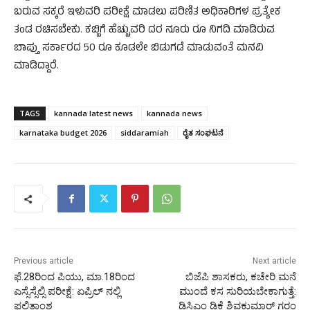
ಬರುವ ಸಕ್ಕರೆ ಇಳುವರಿ ಪರೀಕ್ಷೆ ಮಾಡಲು ಪರಿಣಿತ ಅಧಿಕಾರಿಗಳ ಪ್ರತ್ಯೇಕ
ತಂಡ ರಚಿಸಬೇಕು. ಕಬ್ಬಿಗೆ ಹೆಚ್ಚುವರಿ ದರ ನೂರು ರೂ ನಿಗದಿ ಮಾಡಿರುವ
ಬಾಪ್ತು ಸರ್ಕಾರದ 50 ರೂ ಕೂಡಲೇ ಬಿಡುಗಡೆ ಮಾಡುವಂತೆ ಮನವಿ
ಮಾಡಿದ್ದಾರೆ.
TAGS
kannada latest news
kannada news
karnataka budget 2026
siddaramiah
ರೈತ ಸಂಘಟನೆ
Previous article
Next article
ಫೆ.28ರಿಂದ ಪಿಯು, ಮಾ.18ರಿಂದ
ಬಿಜೆಪಿ ಶಾಸಕರು, ಕಚೇರಿ ಮನೆ
ಎಸ್ಸೆಸ್ಸೆಲ್ಸಿ ಪರೀಕ್ಷೆ: ಏಪ್ರಿಲ್ ನಲ್ಲಿ
ಮುಂದೆ ಕಸ ಸುರಿಯಬೇಕಾಗುತ್ತೆ:
ಫಲಿತಾಂಶ
ಡಿಸಿಎಂ ಡಿಕೆ ಶಿವಕುಮಾರ್ ಗರಂ