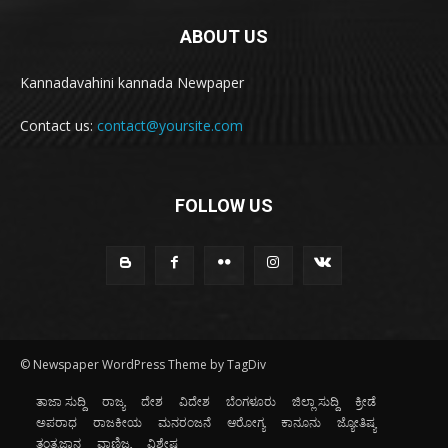
ABOUT US
Kannadavahini kannada Newpaper
Contact us:
contact@yoursite.com
FOLLOW US
© Newspaper WordPress Theme by TagDiv
ತಾಜಾ ಸುದ್ದಿ
ರಾಜ್ಯ
ದೇಶ
ವಿದೇಶ
ಬೆಂಗಳೂರು
ಜಿಲ್ಲಾ ಸುದ್ದಿ
ಕ್ರೀಡೆ
ಅಪರಾಧ
ರಾಜಕೀಯ
ಮನರಂಜನೆ
ಆರೋಗ್ಯ
ಕಾನೂನು
ಜ್ಯೋತಿಷ್ಯ
ತಂತ್ರಜ್ಞಾನ
ವಾಣಿಜ್ಯ
ವಿಶೇಷ