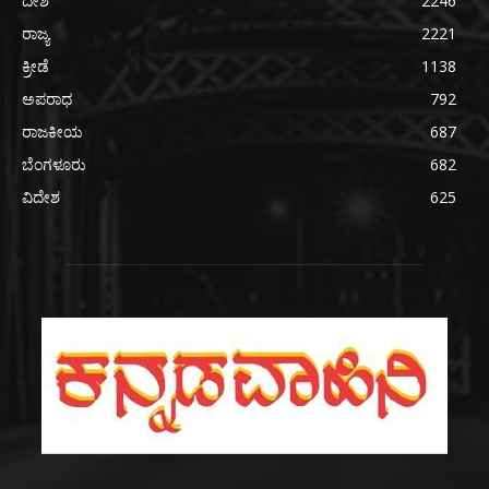
ದೇಶ
2246
ರಾಜ್ಯ
2221
ಕ್ರೀಡೆ
1138
ಅಪರಾಧ
792
ರಾಜಕೀಯ
687
ಬೆಂಗಳೂರು
682
ವಿದೇಶ
625