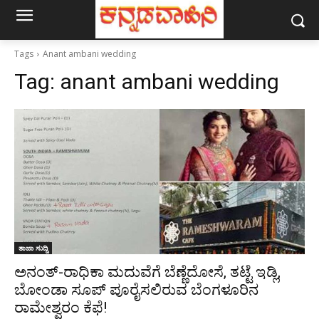
Tags
Anant ambani wedding
Tag:
anant ambani wedding
ತಾಜಾ ಸುದ್ದಿ
ಅನಂತ್-ರಾಧಿಕಾ ಮದುವೆಗೆ ಬೆಣ್ಣೆದೋಸೆ, ತಟ್ಟೆ ಇಡ್ಲಿ,
ಬೋಂಡಾ ಸೂಪ್ ಪೂರೈಸಲಿರುವ ಬೆಂಗಳೂರಿನ
ರಾಮೇಶ್ವರಂ ಕೆಫೆ!