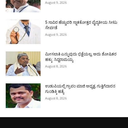
August 9, 2026
5 ಸಾವಿರ ಹೆಚ್ಚುವರಿ ಸ್ನಾತಕೋತ್ತರ ವೈದ್ಯಕೀಯ ಸೀಟು
ಸೇರ್ಪಡೆ
August 9, 2026
ಮೀಸಲಾತಿ ಎನ್ನುವುದು ಭಿಕ್ಷೆಯಲ್ಲ, ಅದು ಶೋಷಿತರ
ಹಕ್ಕು: ಸಿದ್ದರಾಮಯ್ಯ
August 8, 2026
ಉಡುಪಿಯಲ್ಲಿ ಗ್ರಾಪಂ ಮಾಜಿ ಅಧ್ಯಕ್ಷ, ಗುತ್ತಿಗೆದಾರನ
ಗುಂಡಿಕ್ಕಿ ಹತ್ಯೆ
August 8, 2026