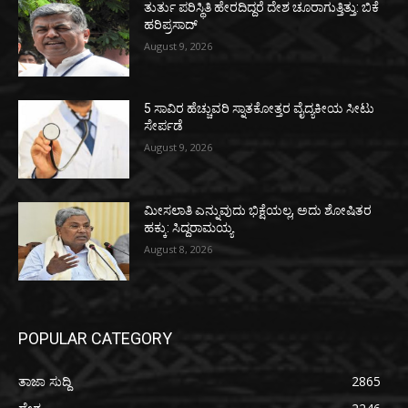
ತುರ್ತು ಪರಿಸ್ಥಿತಿ ಹೇರದಿದ್ದರೆ ದೇಶ ಚೂರಾಗುತ್ತಿತ್ತು: ಬಿಕೆ
ಹರಿಪ್ರಸಾದ್
August 9, 2026
5 ಸಾವಿರ ಹೆಚ್ಚುವರಿ ಸ್ನಾತಕೋತ್ತರ ವೈದ್ಯಕೀಯ ಸೀಟು
ಸೇರ್ಪಡೆ
August 9, 2026
ಮೀಸಲಾತಿ ಎನ್ನುವುದು ಭಿಕ್ಷೆಯಲ್ಲ, ಅದು ಶೋಷಿತರ
ಹಕ್ಕು: ಸಿದ್ದರಾಮಯ್ಯ
August 8, 2026
POPULAR CATEGORY
ತಾಜಾ ಸುದ್ದಿ
2865