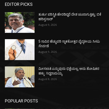
EDITOR PICKS
ತುರ್ತು ಪರಿಸ್ಥಿತಿ ಹೇರದಿದ್ದರೆ ದೇಶ ಚೂರಾಗುತ್ತಿತ್ತು: ಬಿಕೆ
ಹರಿಪ್ರಸಾದ್
August 9, 2026
5 ಸಾವಿರ ಹೆಚ್ಚುವರಿ ಸ್ನಾತಕೋತ್ತರ ವೈದ್ಯಕೀಯ ಸೀಟು
ಸೇರ್ಪಡೆ
August 9, 2026
ಮೀಸಲಾತಿ ಎನ್ನುವುದು ಭಿಕ್ಷೆಯಲ್ಲ, ಅದು ಶೋಷಿತರ
ಹಕ್ಕು: ಸಿದ್ದರಾಮಯ್ಯ
August 8, 2026
POPULAR POSTS