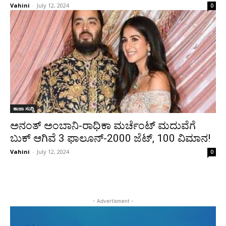
Vahini
-
July 12, 2024
0
ತಾಜಾ ಸುದ್ದಿ
ಅನಂತ್ ಅಂಬಾನಿ-ರಾಧಿಕಾ ಮರ್ಚೆಂಟ್ ಮದುವೆಗೆ
ಬುಕ್ ಆಗಿವೆ 3 ಫಾಲೂನ್-2000 ಜೆಟ್, 100 ವಿಮಾನ!
Vahini
-
July 12, 2024
0
- Advertisment -