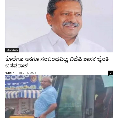
ಬೆಂಗಳೂರು
ಕೊಲೆಗೂ ನನಗೂ ಸಂಬಂಧವಿಲ್ಲ: ಬಿಜೆಪಿ ಶಾಸಕ ಭೈರತಿ
ಬಸವರಾಜ್
Vahini
-
July 16, 2025
0