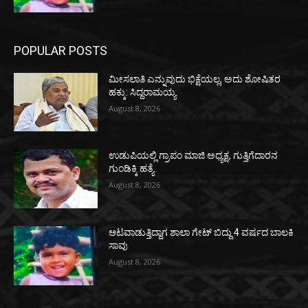
POPULAR POSTS
ಮೀಸಲಾತಿ ಎನ್ನುವುದು ಭಿಕ್ಷೆಯಲ್ಲ, ಅದು ಶೋಷಿತರ
ಹಕ್ಕು: ಸಿದ್ದರಾಮಯ್ಯ
August 8, 2026
ಉಡುಪಿಯಲ್ಲಿ ಗ್ರಾಪಂ ಮಾಜಿ ಅಧ್ಯಕ್ಷ, ಗುತ್ತಿಗೆದಾರನ
ಗುಂಡಿಕ್ಕಿ ಹತ್ಯೆ
August 8, 2026
ಆಟವಾಡುತ್ತಿದ್ದಾಗ ಶಾಲಾ ಗೇಟ್‌ ಬಿದ್ದು 4 ವರ್ಷದ ಬಾಲಕಿ
ಸಾವು
August 8, 2026