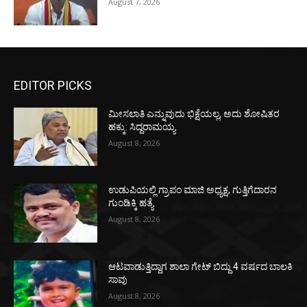
August 7, 2026
EDITOR PICKS
ಮೀಸಲಾತಿ ಎನ್ನುವುದು ಭಿಕ್ಷೆಯಲ್ಲ, ಅದು ಶೋಷಿತರ
ಹಕ್ಕು: ಸಿದ್ದರಾಮಯ್ಯ
August 8, 2026
ಉಡುಪಿಯಲ್ಲಿ ಗ್ರಾಪಂ ಮಾಜಿ ಅಧ್ಯಕ್ಷ, ಗುತ್ತಿಗೆದಾರನ
ಗುಂಡಿಕ್ಕಿ ಹತ್ಯೆ
August 8, 2026
ಆಟವಾಡುತ್ತಿದ್ದಾಗ ಶಾಲಾ ಗೇಟ್‌ ಬಿದ್ದು 4 ವರ್ಷದ ಬಾಲಕಿ
ಸಾವು
August 8, 2026