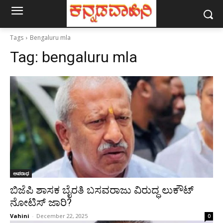
Tags
Bengaluru mla
Tag:
bengaluru mla
ಅಪರಾಧ
ಬಿಜೆಪಿ ಶಾಸಕ ಬೈರತಿ ಬಸವರಾಜು ವಿರುದ್ಧ ಲುಕೌಟ್
ನೋಟಿಸ್ ಜಾರಿ?
Vahini
-
December 22, 2025
0