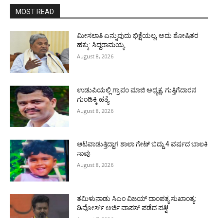
MOST READ
ಮೀಸಲಾತಿ ಎನ್ನುವುದು ಭಿಕ್ಷೆಯಲ್ಲ, ಅದು ಶೋಷಿತರ
ಹಕ್ಕು: ಸಿದ್ದರಾಮಯ್ಯ
August 8, 2026
ಉಡುಪಿಯಲ್ಲಿ ಗ್ರಾಪಂ ಮಾಜಿ ಅಧ್ಯಕ್ಷ, ಗುತ್ತಿಗೆದಾರನ
ಗುಂಡಿಕ್ಕಿ ಹತ್ಯೆ
August 8, 2026
ಆಟವಾಡುತ್ತಿದ್ದಾಗ ಶಾಲಾ ಗೇಟ್‌ ಬಿದ್ದು 4 ವರ್ಷದ ಬಾಲಕಿ
ಸಾವು
August 8, 2026
ತಮಿಳುನಾಡು ಸಿಎಂ ವಿಜಯ್‌ ದಾಂಪತ್ಯ ಸುಖಾಂತ್ಯ:
ಡಿವೋರ್ಸ್‌ ಅರ್ಜಿ ವಾಪಸ್‌ ಪಡೆದ ಪತ್ನಿ!