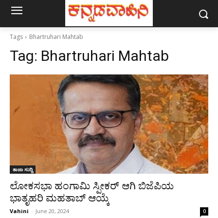
Tags
Bhartruhari Mahtab
Tag:
Bhartruhari Mahtab
ತಾಜಾ ಸುದ್ದಿ
ಲೋಕಸಭಾ ಹಂಗಾಮಿ ಸ್ಪೀಕರ್ ಆಗಿ ಬಿಜೆಪಿಯ
ಭಾತೃಹರಿ ಮಹತಾಬ್ ಆಯ್ಕೆ
Vahini
-
June 20, 2024
0