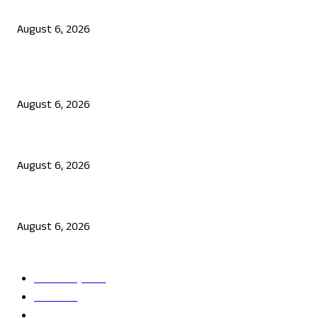
ಜೆನ್ ಜಿ ಹೋರಾಟ ದೇಶ ವಿರೋಧಿಗಳಲ್ಲ: ಉಲ್ಟಾ ಹೊಡೆದ ಮೋಹನ್ ಭಾಗವತ್
August 6, 2026
POPULAR POSTS
ಯುಪಿಐ ಪೇಮೆಂಟ್ ಗೆ ಶುಲ್ಕ: ಮಸೂದೆ ಅಂಗೀಕಾರ
August 6, 2026
ನಟ ದರ್ಶನ್ ಗೆ ಸಂಕಷ್ಟ: ಮಾಫಿ ಸಾಕ್ಷಿ ಹೇಳಿಕೆಗೆ ಮುಂದಾದ ಮೂವರು
August 6, 2026
ಜೆನ್ ಜಿ ಹೋರಾಟ ದೇಶ ವಿರೋಧಿಗಳಲ್ಲ: ಉಲ್ಟಾ ಹೊಡೆದ ಮೋಹನ್ ಭಾಗವತ್
August 6, 2026
POPULAR CATEGORY
ತಾಜಾ ಸುದ್ದಿ
2865
ದೇಶ
2245
ರಾಜ್ಯ
2216