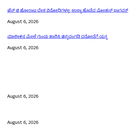
ಜೆನ್ ಜಿ ಹೋರಾಟ ದೇಶ ವಿರೋಧಿಗಳಲ್ಲ: ಉಲ್ಟಾ ಹೊಡೆದ ಮೋಹನ್ ಭಾಗವತ್
August 6, 2026
ಮಾಲೀಕನ ಮೇಲೆ ಗುಂಡು ಹಾರಿಸಿ ಚಿನ್ನದಂಗಡಿ ದರೋಡೆಗೆ ಯತ್ನ
August 6, 2026
EDITOR PICKS
ಯುಪಿಐ ಪೇಮೆಂಟ್ ಗೆ ಶುಲ್ಕ: ಮಸೂದೆ ಅಂಗೀಕಾರ
August 6, 2026
ನಟ ದರ್ಶನ್ ಗೆ ಸಂಕಷ್ಟ: ಮಾಫಿ ಸಾಕ್ಷಿ ಹೇಳಿಕೆಗೆ ಮುಂದಾದ ಮೂವರು
August 6, 2026