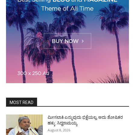
MOST READ
ಮೀಸಲಾತಿ ಎನ್ನುವುದು ಭಿಕ್ಷೆಯಲ್ಲ, ಅದು ಶೋಷಿತರ
ಹಕ್ಕು: ಸಿದ್ದರಾಮಯ್ಯ
August 8, 2026