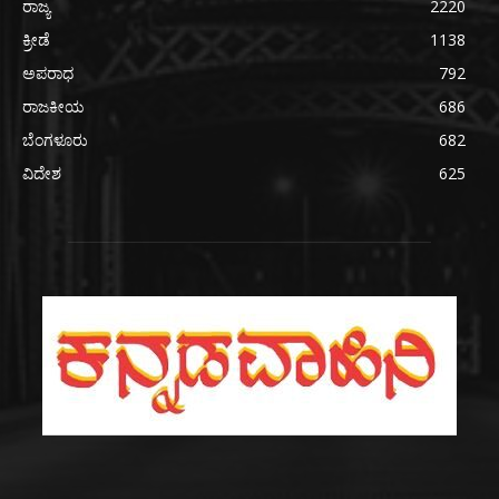
ರಾಜ್ಯ
2220
ಕ್ರೀಡೆ
1138
ಅಪರಾಧ
792
ರಾಜಕೀಯ
686
ಬೆಂಗಳೂರು
682
ವಿದೇಶ
625