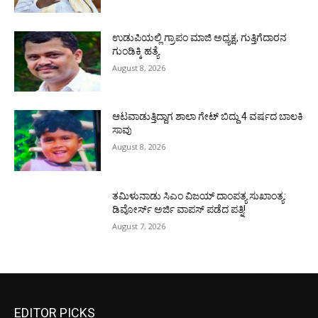
ಉಡುಪಿಯಲ್ಲಿ ಗ್ರಾಪಂ ಮಾಜಿ ಅಧ್ಯಕ್ಷ, ಗುತ್ತಿಗೆದಾರನ
ಗುಂಡಿಕ್ಕಿ ಹತ್ಯೆ
August 8, 2026
ಆಟವಾಡುತ್ತಿದ್ದಾಗ ಶಾಲಾ ಗೇಟ್‌ ಬಿದ್ದು 4 ವರ್ಷದ ಬಾಲಕಿ
ಸಾವು
August 8, 2026
ತಮಿಳುನಾಡು ಸಿಎಂ ವಿಜಯ್‌ ದಾಂಪತ್ಯ ಸುಖಾಂತ್ಯ:
ಡಿವೋರ್ಸ್‌ ಅರ್ಜಿ ವಾಪಸ್‌ ಪಡೆದ ಪತ್ನಿ!
August 7, 2026
EDITOR PICKS