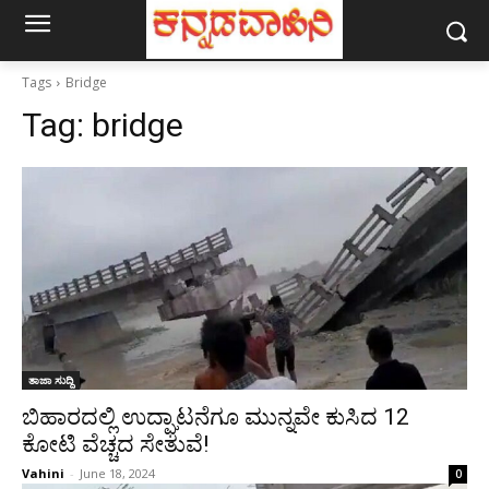
Tags
Bridge
Tag:
bridge
ತಾಜಾ ಸುದ್ದಿ
ಬಿಹಾರದಲ್ಲಿ ಉದ್ಘಾಟನೆಗೂ ಮುನ್ನವೇ ಕುಸಿದ 12
ಕೋಟಿ ವೆಚ್ಚದ ಸೇತುವೆ!
Vahini
-
June 18, 2024
0