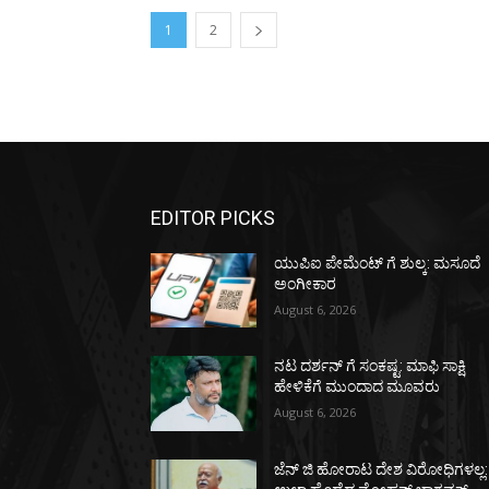
1
2
EDITOR PICKS
ಯುಪಿಐ ಪೇಮೆಂಟ್ ಗೆ ಶುಲ್ಕ: ಮಸೂದೆ
ಅಂಗೀಕಾರ
August 6, 2026
ನಟ ದರ್ಶನ್ ಗೆ ಸಂಕಷ್ಟ: ಮಾಫಿ ಸಾಕ್ಷಿ
ಹೇಳಿಕೆಗೆ ಮುಂದಾದ ಮೂವರು
August 6, 2026
ಜೆನ್ ಜಿ ಹೋರಾಟ ದೇಶ ವಿರೋಧಿಗಳಲ್ಲ: