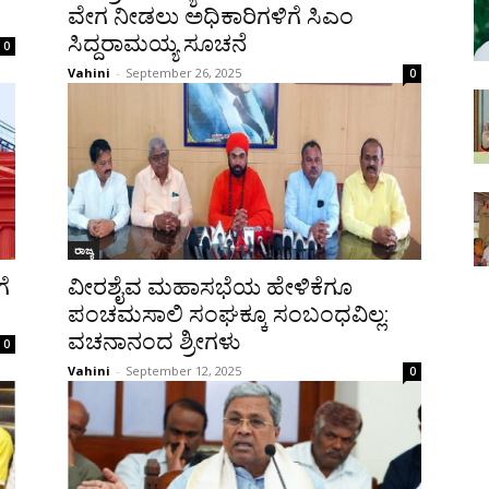
ವೇಗ ನೀಡಲು ಅಧಿಕಾರಿಗಳಿಗೆ ಸಿಎಂ
ಸಿದ್ದರಾಮಯ್ಯ ಸೂಚನೆ
0
Vahini
-
September 26, 2025
0
ರಾಜ್ಯ
ಗೆ
ವೀರಶೈವ ಮಹಾಸಭೆಯ ಹೇಳಿಕೆಗೂ
ಪಂಚಮಸಾಲಿ ಸಂಘಕ್ಕೂ ಸಂಬಂಧವಿಲ್ಲ:
ವಚನಾನಂದ ಶ್ರೀಗಳು
0
Vahini
-
September 12, 2025
0