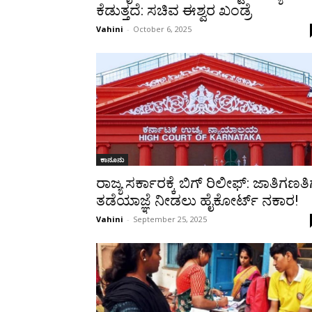
ಕೆಡುತ್ತದೆ: ಸಚಿವ ಈಶ್ವರ ಖಂಡ್ರೆ
Vahini
-
October 6, 2025
ಕಾನೂನು
ರಾಜ್ಯ ಸರ್ಕಾರಕ್ಕೆ ಬಿಗ್ ರಿಲೀಫ್: ಜಾತಿಗಣತಿ
ತಡೆಯಾಜ್ಞೆ ನೀಡಲು ಹೈಕೋರ್ಟ್ ನಕಾರ!
Vahini
-
September 25, 2025