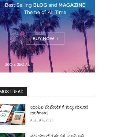
MOST READ
ಯುಪಿಐ ಪೇಮೆಂಟ್ ಗೆ ಶುಲ್ಕ: ಮಸೂದೆ
ಅಂಗೀಕಾರ
August 6, 2026
ನಟ ದರ್ಶನ್ ಗೆ ಸಂಕಷ್ಟ: ಮಾಫಿ ಸಾಕ್ಷಿ