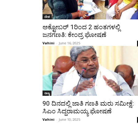
ದೇಶ
ಅಕ್ಟೋಬರ್ 1ರಿಂದ 2 ಹಂತಗಳಲ್ಲಿ
ಜನಗಣತಿ: ಕೇಂದ್ರ ಘೋಷಣೆ
Vahini
-
June 16, 2025
ರಾಜ್ಯ
90 ದಿನದಲ್ಲಿ ಜಾತಿ ಗಣತಿ ಮರು ಸಮೀಕ್ಷೆ:
ಸಿಎಂ ಸಿದ್ದರಾಮಯ್ಯ ಘೋಷಣೆ
Vahini
-
June 10, 2025