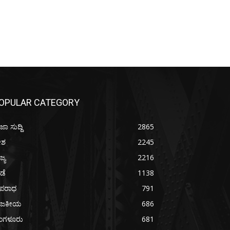
OPULAR CATEGORY
ಜಾ ಸುದ್ದಿ
2865
ೇಶ
2245
ಜ್ಯ
2216
ೀಡೆ
1138
ಪರಾಧ
791
ಾಜಕೀಯ
686
ೆಂಗಳೂರು
681