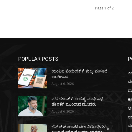
Page 1 of 2
POPULAR POSTS
P
ಯುಪಿಐ ಪೇಮೆಂಟ್ ಗೆ ಶುಲ್ಕ: ಮಸೂದೆ
ತಾ
ಅಂಗೀಕಾರ
ದ
August 6, 2026
ರಾ
ಕ್ರ
ನಟ ದರ್ಶನ್ ಗೆ ಸಂಕಷ್ಟ: ಮಾಫಿ ಸಾಕ್ಷಿ
ಹೇಳಿಕೆಗೆ ಮುಂದಾದ ಮೂವರು
ಅ
August 6, 2026
ರ
ಬ
ಜೆನ್ ಜಿ ಹೋರಾಟ ದೇಶ ವಿರೋಧಿಗಳಲ್ಲ: