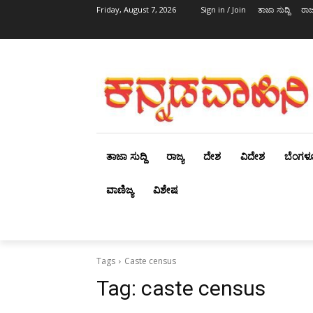
Friday, August 7, 2026
Sign in / Join
ತಾಜಾ ಸುದ್ದಿ
ರಾಜ್
ತಾಜಾ ಸುದ್ದಿ
ರಾಜ್ಯ
ದೇಶ
ವಿದೇಶ
ಬೆಂಗಳ
ವಾಣಿಜ್ಯ
ವಿಶೇಷ
Tags
Caste census
Tag:
caste census