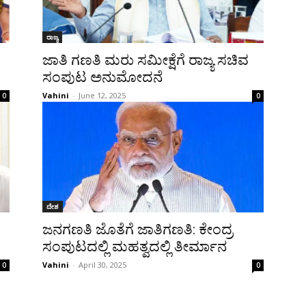
ರಾಜ್ಯ
ಜಾತಿ ಗಣತಿ ಮರು ಸಮೀಕ್ಷೆಗೆ ರಾಜ್ಯ ಸಚಿವ
ಸಂಪುಟ ಅನುಮೋದನೆ
Vahini
-
June 12, 2025
0
0
ದೇಶ
ಜನಗಣತಿ ಜೊತೆಗೆ ಜಾತಿಗಣತಿ: ಕೇಂದ್ರ
ಸಂಪುಟದಲ್ಲಿ ಮಹತ್ವದಲ್ಲಿ ತೀರ್ಮಾನ
Vahini
-
April 30, 2025
0
0