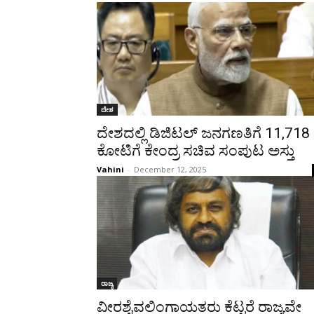
ದೇಶ
ದೇಶದಲ್ಲಿ ಡಿಜಿಟಲ್ ಜನಗಣತಿಗೆ 11,718
ಕೋಟಿಗೆ ಕೇಂದ್ರ ಸಚಿವ ಸಂಪುಟ ಅಸ್ತು
Vahini
-
December 12, 2025
ರಾಜ್ಯ
ವೀರಶೈವಲಿಂಗಾಯತರು ಕೆಟ್ಟರೆ ರಾಜ್ಯವೇ