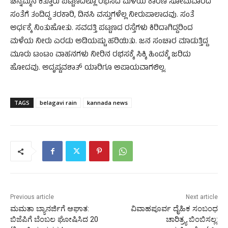
ಚನ್ನಮ್ಮನ ಕಿತ್ತೂರು ಪಟ್ಟಣದಲ್ಲೂ ರಭಸದ ಮಳೆಯ ಕಾರಣ ಸೋಮವಾರದ
ಸಂತೆಗೆ ತಂದಿದ್ದ ತರಕಾರಿ, ದಿನಸಿ ವಸ್ತುಗಳೆಲ್ಲ ನೀರುಪಾಲಾದವು. ಸಂತೆ
ಅರ್ಧಕ್ಕೆ ನಿಂತುಹೋತು. ಸವದತ್ತಿ ಪಟ್ಟಣದ ರಸ್ತೆಗಳು ಕಿರಿದಾಗಿದ್ದರಿಂದ
ಮಳೆಯ ನೀರು ಎರಡು ಅಡಿಯಷ್ಟು ಹರಿಯಿತು. ಜನ ಸಂಚಾರ ಮಾಡುತ್ತಿದ್ದ
ಮೂರು ಟಂಟಂ ವಾಹನಗಳು ನೀರಿನ ರಭಸಕ್ಕೆ ಸಿಕ್ಕಿ ಹಿಂದಕ್ಕೆ ಜರಿದು
ಹೋದವು. ಅದೃಷ್ಟವಶಾತ್‌ ಯಾರಿಗೂ ಅಪಾಯವಾಗಲಿಲ್ಲ.
TAGS
belagavi rain
kannada news
Previous article
Next article
ಮಮತಾ ಬ್ಯಾನರ್ಜಿಗೆ ಆಘಾತ:
ವಿವಾಹಪೂರ್ವ ದೈಹಿಕ ಸಂಬಂಧ
ಬಿಜೆಪಿಗೆ ಬೆಂಬಲ ಘೋಷಿಸಿದ 20
ಚಾರಿತ್ರ್ಯ ಬಿಂಬಿಸಲ್ಲ: