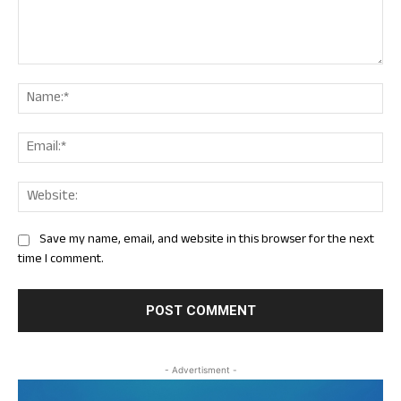
Comment:
Nam
Ema
Web
Save my name, email, and website in this browser for the next
time I comment.
- Advertisment -