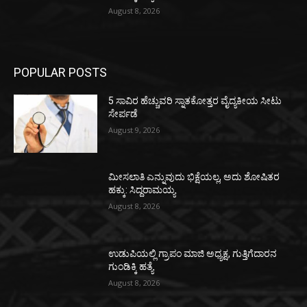
August 8, 2026
POPULAR POSTS
5 ಸಾವಿರ ಹೆಚ್ಚುವರಿ ಸ್ನಾತಕೋತ್ತರ ವೈದ್ಯಕೀಯ ಸೀಟು
ಸೇರ್ಪಡೆ
August 9, 2026
ಮೀಸಲಾತಿ ಎನ್ನುವುದು ಭಿಕ್ಷೆಯಲ್ಲ, ಅದು ಶೋಷಿತರ
ಹಕ್ಕು: ಸಿದ್ದರಾಮಯ್ಯ
August 8, 2026
ಉಡುಪಿಯಲ್ಲಿ ಗ್ರಾಪಂ ಮಾಜಿ ಅಧ್ಯಕ್ಷ, ಗುತ್ತಿಗೆದಾರನ
ಗುಂಡಿಕ್ಕಿ ಹತ್ಯೆ
August 8, 2026