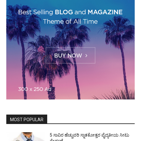
MOST POPULAR
5 ಸಾವಿರ ಹೆಚ್ಚುವರಿ ಸ್ನಾತಕೋತ್ತರ ವೈದ್ಯಕೀಯ ಸೀಟು
ಸೇರ್ಪಡೆ