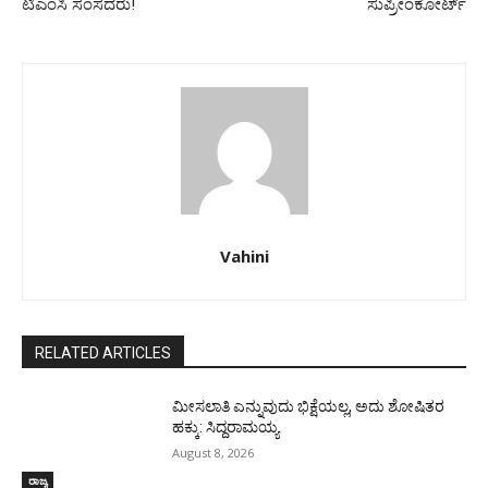
ಟಿಎಂಸಿ ಸಂಸದರು!
ಸುಪ್ರೀಂಕೋರ್ಟ್
Vahini
RELATED ARTICLES
ಮೀಸಲಾತಿ ಎನ್ನುವುದು ಭಿಕ್ಷೆಯಲ್ಲ, ಅದು ಶೋಷಿತರ
ಹಕ್ಕು: ಸಿದ್ದರಾಮಯ್ಯ
August 8, 2026
ರಾಜ್ಯ