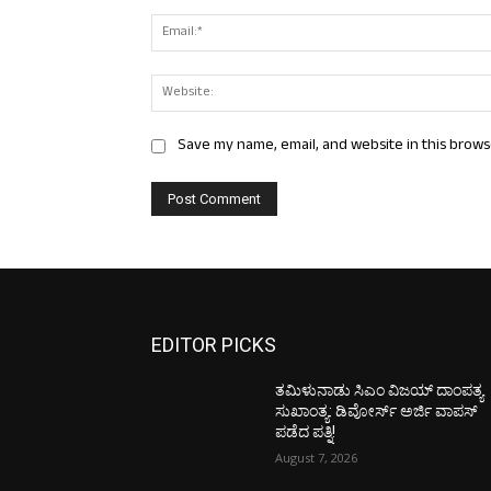
Save my name, email, and website in this brows
EDITOR PICKS
ತಮಿಳುನಾಡು ಸಿಎಂ ವಿಜಯ್‌ ದಾಂಪತ್ಯ
ಸುಖಾಂತ್ಯ: ಡಿವೋರ್ಸ್‌ ಅರ್ಜಿ ವಾಪಸ್‌
ಪಡೆದ ಪತ್ನಿ!
August 7, 2026