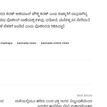
 ಕಿರಣ್ ಅಲಿಯಾಸ್ ಚೌಲ್ಟ್ರಿ ಕಿರಣ್‌ ಎಂಬ ಕುಖ್ಯಾತಿಗೆ ಪಾತ್ರನಾಗಿದ್ದ.
ಿವಿಧ ಪೊಲೀಸ್ ಠಾಣೆಯಲ್ಲಿ ಕಳವು, ದರೋಡೆ, ಮನೆಕಳ್ಳತನ ಸೇರಿದಂತೆ
 ಬೆಳಕಿಗೆ ಬಂದಿದೆ ಎಂದು ಪೊಲೀಸರು ತಿಳಿಸಿದ್ದಾರೆ.
a mantapa
kannada news
kannada online news
Next article
ಿಂದ
ಮಳೆಯಲ್ಲಿಯೂ ಹರಿದು ಬಂದ ಭಕ್ತ ಸಾಗರ: ವಿಜೃಂಭಣೆಯಿಂದ
ಜರುಗಿದ ಹುಲಿಗೆಮ್ಮ ದೇವಿ ಮಹಾರಥೋತ್ಸವ