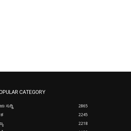
OPULAR CATEGORY
ಜಾ ಸುದ್ದಿ
2865
ೇಶ
2245
ಜ್ಯ
2218