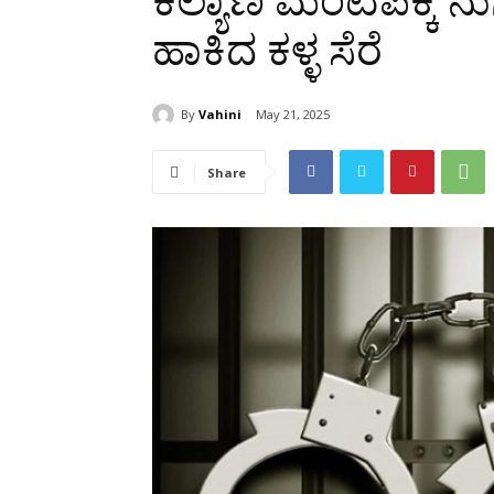
ಕಲ್ಯಾಣ ಮಂಟಪಕ್ಕೆ ನುಗ್ಗಿ
ಹಾಕಿದ ಕಳ್ಳ ಸೆರೆ
By
Vahini
May 21, 2025
Share