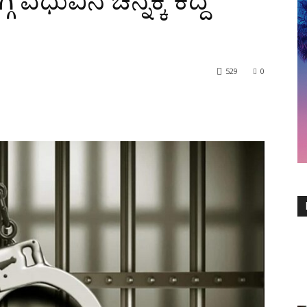
 ವಧುವಿನ ಚಿನ್ನಕ್ಕೆ ಕದ್ದ
529
0