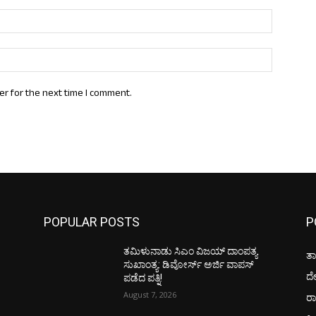
Email:*
Website:
er for the next time I comment.
POPULAR POSTS
P
ತಮಿಳುನಾಡು ಸಿಎಂ ವಿಜಯ್‌ ದಾಂಪತ್ಯ
ತಾ
ಸುಖಾಂತ್ಯ: ಡಿವೋರ್ಸ್‌ ಅರ್ಜಿ ವಾಪಸ್‌
ದ
ಪಡೆದ ಪತ್ನಿ!
August 7, 2026
ರಾ