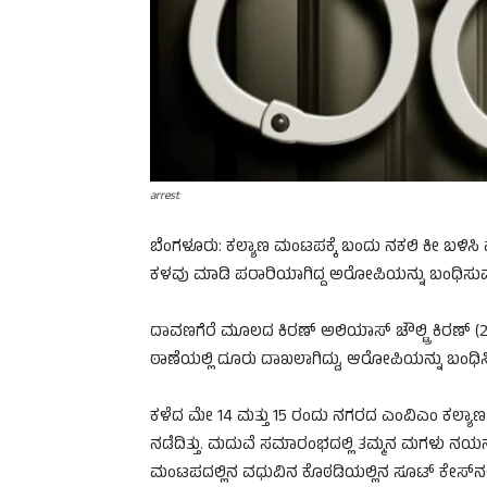
arrest
ಬೆಂಗಳೂರು: ಕಲ್ಯಾಣ ಮಂಟಪಕ್ಕೆ ಬಂದು ನಕಲಿ ಕೀ ಬಳಿಸಿ ಮ
ಕಳವು ಮಾಡಿ ಪರಾರಿಯಾಗಿದ್ದ ಅರೋಪಿಯನ್ನು ಬಂಧಿಸುವಲ
ದಾವಣಗೆರೆ ಮೂಲದ ಕಿರಣ್ ಅಲಿಯಾಸ್ ಚೌಲ್ಟ್ರಿ ಕಿರಣ
ಠಾಣೆಯಲ್ಲಿ ದೂರು ದಾಖಲಾಗಿದ್ದು, ಆರೋಪಿಯನ್ನು ಬಂಧಿಸ
ಕಳೆದ ಮೇ 14 ಮತ್ತು 15 ರಂದು ನಗರದ ಎಂವಿಎಂ ಕಲ್
ನಡೆದಿತ್ತು. ಮದುವೆ ಸಮಾರಂಭದಲ್ಲಿ ತಮ್ಮನ ಮಗಳು ನಯನಾ
ಮಂಟಪದಲ್ಲಿನ ವಧುವಿನ ಕೊಠಡಿಯಲ್ಲಿನ ಸೂಟ್ ಕೇಸ್​ನಲ್ಲಿ