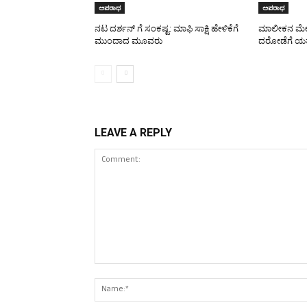
ಅಪರಾಧ
ಅಪರಾಧ
ನಟ ದರ್ಶನ್ ಗೆ ಸಂಕಷ್ಟ: ಮಾಫಿ ಸಾಕ್ಷಿ ಹೇಳಿಕೆಗೆ
ಮಾಲೀಕನ ಮೇಲೆ
ಮುಂದಾದ ಮೂವರು
ದರೋಡೆಗೆ ಯತ್
LEAVE A REPLY
Comment: