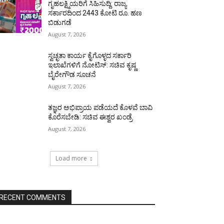
ಗೃಹಲಕ್ಷ್ಮಿಯರಿಗೆ ಸಿಹಿಸುದ್ದಿ: ರಾಜ್ಯ
ಸರ್ಕಾರದಿಂದ 2443 ಕೋಟಿ ರೂ. ಹಣ
ಬಿಡುಗಡೆ
August 7, 2026
ಸ್ವಚ್ಛತಾ ಕಾರ್ಯ ಕೈಗೊಳ್ಳದ ಸರ್ಕಾರಿ
ಇಲಾಖೆಗಳಿಗೆ ನೋಟಿಸ್: ಸಚಿವ ಕೃಷ್ಣ
ಬೈರೇಗೌಡ ಸೂಚನೆ
August 7, 2026
ತಜ್ಞರ ಅಭಿಪ್ರಾಯ ಪಡೆಯದೆ ಕೊಳವೆ ಬಾವಿ
ಕೊರೆಸಬೇಡಿ: ಸಚಿವ ಈಶ್ವರ ಖಂಡ್ರೆ
August 7, 2026
Load more
RECENT COMMENTS