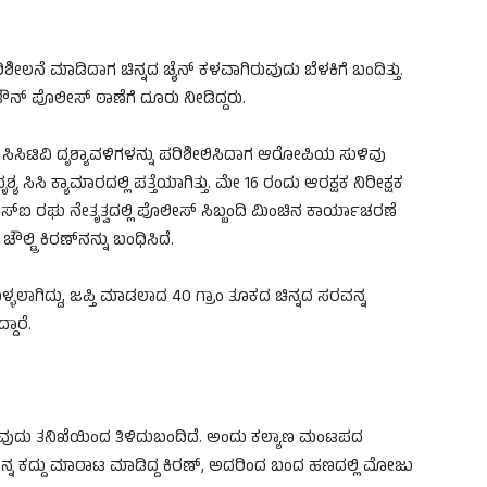
ನೆ ಮಾಡಿದಾಗ ಚಿನ್ನದ ಚೈನ್ ಕಳವಾಗಿರುವುದು ಬೆಳಕಿಗೆ ಬಂದಿತ್ತು.
್‌ ಪೊಲೀಸ್‌ ಠಾಣೆಗೆ ದೂರು ನೀಡಿದ್ದರು.
ಿಟಿವಿ ದೃಶ್ಯಾವಳಿಗಳನ್ನು ಪರಿಶೀಲಿಸಿದಾಗ ಆರೋಪಿಯ ಸುಳಿವು
ಶ್ಯ ಸಿಸಿ ಕ್ಯಾಮಾರದಲ್ಲಿ ಪತ್ತೆಯಾಗಿತ್ತು. ಮೇ 16 ರಂದು ಆರಕ್ಷಕ ನಿರೀಕ್ಷಕ
ಐ ರಘು ನೇತೃತ್ವದಲ್ಲಿ ಪೊಲೀಸ್‌ ಸಿಬ್ಬಂದಿ ಮಿಂಚಿನ ಕಾರ್ಯಾಚರಣೆ
್ಟ್ರಿ ಕಿರಣ್​ನನ್ನು ಬಂಧಿಸಿದೆ.
್ಳಲಾಗಿದ್ದು, ಜಪ್ತಿ ಮಾಡಲಾದ 40 ಗ್ರಾಂ ತೂಕದ ಚಿನ್ನದ ಸರವನ್ನ
ದಾರೆ.
ರುವುದು ತನಿಖೆಯಿಂದ ತಿಳಿದುಬಂದಿದೆ. ಅಂದು ಕಲ್ಯಾಣ ಮಂಟಪದ
ಗಳನ್ನ ಕದ್ದು ಮಾರಾಟ ಮಾಡಿದ್ದ ಕಿರಣ್​, ಅದರಿಂದ ಬಂದ ಹಣದಲ್ಲಿ ಮೋಜು