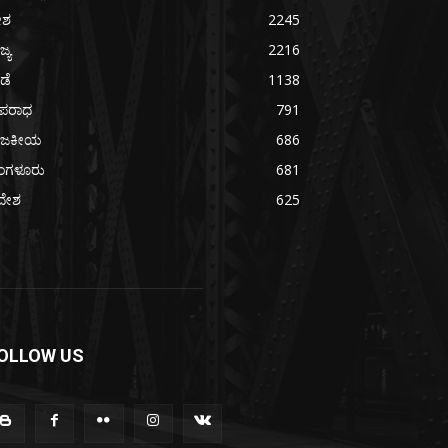
ೇಶ
2245
ಜ್ಯ
2216
ೀಡೆ
1138
ಪರಾಧ
791
ಾಜಕೀಯ
686
ೆಂಗಳೂರು
681
ದೇಶ
625
OLLOW US