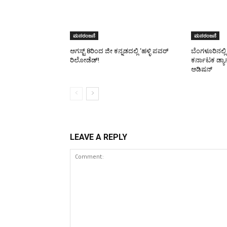
ಮನರಂಜನೆ
ಮನರಂಜನೆ
ಆಗಸ್ಟ್ 8ರಿಂದ ಜೀ ಕನ್ನಡದಲ್ಲಿ ‘ಹಳ್ಳಿ ಪವರ್
ಬೆಂಗಳೂರಿನಲ್ಲಿ
ರಿಲೋಡೆಡ್!
ಕರ್ನಾಟಕ ಡ್ಯ
ಆಡಿಷನ್
LEAVE A REPLY