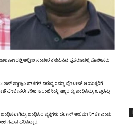
ಜಾಲತಾಣದಲ್ಲಿ ಅಶ್ಲೀಲ ಸಂದೇಶ ಕಳುಹಿಸಿದ ಪ್ರಕರಣದಲ್ಲಿ ಪೊಲೀಸರು
 ಇನ್ ಸ್ಟಾಗ್ರಾಂ ಖಾತೆಗಳ ವಿರುದ್ಧ ರಮ್ಯಾ ಪೊಲೀಸ್ ಆಯುಕ್ತರಿಗೆ
ೆ ಪೊಲೀಸರು ತನಿಖೆ ಆರಂಭಿಸಿದ್ದು ಇಬ್ಬರನ್ನು ಬಂಧಿಸಿದ್ದು, ಒಬ್ಬರನ್ನು
 ಬಂಧಿಸಲಾಗಿದ್ದು, ಬಂಧಿಸಿದ ವ್ಯಕ್ತಿಗಳು ದರ್ಶನ್ ಅಭಿಮಾನಿಗಳೇ ಎಂದು
ೇಲೆ ಗಮನ ಹರಿಸಿದ್ದಾರೆ.