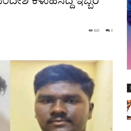
ಸಂದೇಶ ಕಳುಹಿಸಿದ್ದ ಇಬ್ಬರ
820
0