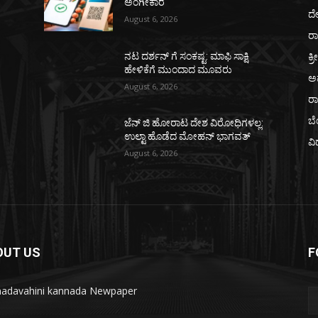
ಅಂಗೀಕಾರ
ದ
August 6, 2026
ರಾ
ಕ್ರ
ನಟ ದರ್ಶನ್ ಗೆ ಸಂಕಷ್ಟ: ಮಾಫಿ ಸಾಕ್ಷಿ
ಹೇಳಿಕೆಗೆ ಮುಂದಾದ ಮೂವರು
ಅ
August 6, 2026
ರ
ಬ
ಜೆನ್ ಜಿ ಹೋರಾಟ ದೇಶ ವಿರೋಧಿಗಳಲ್ಲ:
ಉಲ್ಟಾ ಹೊಡೆದ ಮೋಹನ್ ಭಾಗವತ್
ವಿ
August 6, 2026
OUT US
F
adavahini kannada Newpaper