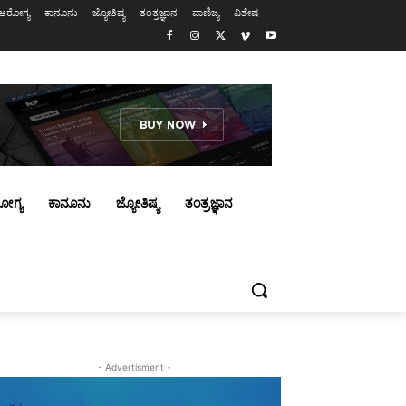
ಆರೋಗ್ಯ
ಕಾನೂನು
ಜ್ಯೋತಿಷ್ಯ
ತಂತ್ರಜ್ಞಾನ
ವಾಣಿಜ್ಯ
ವಿಶೇಷ
ೋಗ್ಯ
ಕಾನೂನು
ಜ್ಯೋತಿಷ್ಯ
ತಂತ್ರಜ್ಞಾನ
- Advertisment -