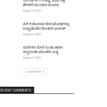
ನಟ ದರ್ಶನ್ ಗೆ ಸಂಕಷ್ಟ: ಮಾಫಿ ಸಾಕ್ಷಿ
ಹೇಳಿಕೆಗೆ ಮುಂದಾದ ಮೂವರು
August 6, 2026
ಜೆನ್ ಜಿ ಹೋರಾಟ ದೇಶ ವಿರೋಧಿಗಳಲ್ಲ:
ಉಲ್ಟಾ ಹೊಡೆದ ಮೋಹನ್ ಭಾಗವತ್
August 6, 2026
ಮಾಲೀಕನ ಮೇಲೆ ಗುಂಡು ಹಾರಿಸಿ
ಚಿನ್ನದಂಗಡಿ ದರೋಡೆಗೆ ಯತ್ನ
August 6, 2026
Load more
RECENT COMMENTS