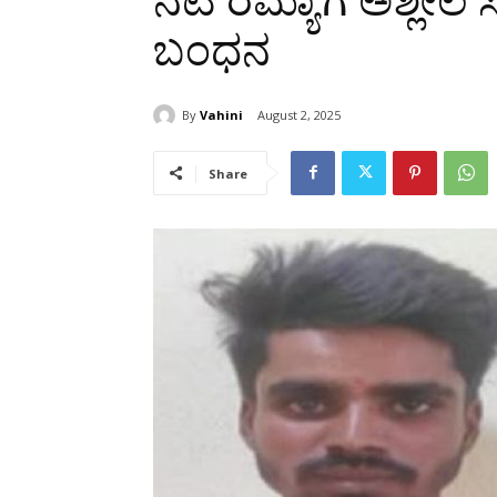
ನಟಿ ರಮ್ಯಾಗೆ ಅಶ್ಲೀಲ 
ಬಂಧನ
By
Vahini
August 2, 2025
Share