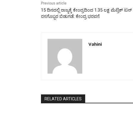
Previous article
15 ದಿನದಲ್ಲಿ ರಾಜ್ಯಕ್ಕೆ ಕೇಂದ್ರದಿಂದ 1.35 ಲಕ್ಷ ಮೆಟ್ರಿಕ್ ಟನ್
ರಸಗೊಬ್ಬರ ಬಿಡುಗಡೆ: ಕೇಂದ್ರ ಭರವಸೆ
Vahini
RELATED ARTICLES