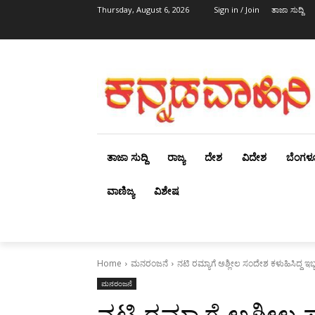
Thursday, August 6, 2026
Sign in / Join
ತಾಜಾ ಸುದ್ದಿ
ತಾಜಾ ಸುದ್ದಿ
ರಾಜ್ಯ
ದೇಶ
ವಿದೇಶ
ಬೆಂಗಳ
ವಾಣಿಜ್ಯ
ವಿಶೇಷ
Home
ಮನರಂಜನೆ
ನಟಿ ರಮ್ಯಾಗೆ ಅಶ್ಲೀಲ ಸಂದೇಶ ಕಳುಹಿಸಿದ್ದ ಇ
ಮನರಂಜನೆ