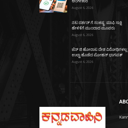
ಅಂಗೀಕಾರ
August 6, 2026
ನಟ ದರ್ಶನ್ ಗೆ ಸಂಕಷ್ಟ: ಮಾಫಿ ಸಾಕ್ಷಿ
ಹೇಳಿಕೆಗೆ ಮುಂದಾದ ಮೂವರು
August 6, 2026
ಜೆನ್ ಜಿ ಹೋರಾಟ ದೇಶ ವಿರೋಧಿಗಳಲ್ಲ:
ಉಲ್ಟಾ ಹೊಡೆದ ಮೋಹನ್ ಭಾಗವತ್
August 6, 2026
AB
Kann