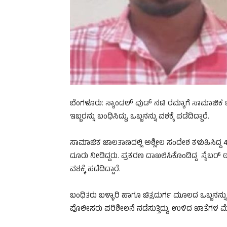
ಬೆಂಗಳೂರು: ಸ್ಯಾಂಡಲ್ ವುಡ್ ನಟಿ ರಮ್ಯಾಗೆ ಸಾಮಾಜಿಕ 
ಇಬ್ಬರನ್ನು ಬಂಧಿಸಿದ್ದು, ಒಬ್ಬನನ್ನು ವಶಕ್ಕೆ ಪಡೆದಿದ್ದಾರೆ.
ಸಾಮಾಜಿಕ ಜಾಲತಾಣದಲ್ಲಿ ಅಶ್ಲೀಲ ಸಂದೇಶ ಕಳುಹಿಸಿದ್ದ 43
ದೂರು ನೀಡಿದ್ದರು. ಪ್ರಕರಣ ದಾಖಲಿಸಿಕೊಂಡಿದ್ದ ಸೈಬರ್ ಠಾಣ
ವಶಕ್ಕೆ ಪಡೆದಿದ್ದಾರೆ.
ಬಂಧಿತರು ಬಳ್ಳಾರಿ ಹಾಗೂ ಚಿತ್ರದುರ್ಗ ಮೂಲದ ಒಬ್ಬನನ್ನು
ಪೊಲೀಸರು ಪರಿಶೀಲನೆ ನಡೆಸುತ್ತಿದ್ದು, ಉಳಿದ ಖಾತೆಗಳ ಮ