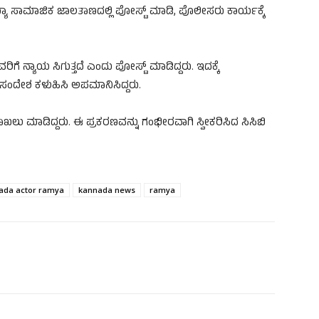
್ಯಾ ಸಾಮಾಜಿಕ ಜಾಲತಾಣದಲ್ಲಿ ಪೋಸ್ಟ್ ಮಾಡಿ, ಪೊಲೀಸರು ಕಾರ್ಯಕ್ಕೆ
ರಿಗೆ ನ್ಯಾಯ ಸಿಗುತ್ತದೆ ಎಂದು ಪೋಸ್ಟ್ ಮಾಡಿದ್ದರು. ಇದಕ್ಕೆ
ಂದೇಶ ಕಳುಹಿಸಿ ಅಪಮಾನಿಸಿದ್ದರು.
ಲು ಮಾಡಿದ್ದರು. ಈ ಪ್ರಕರಣವನ್ನು ಗಂಭೀರವಾಗಿ ಸ್ವೀಕರಿಸಿದ ಸಿಸಿಬಿ
ada actor ramya
kannada news
ramya