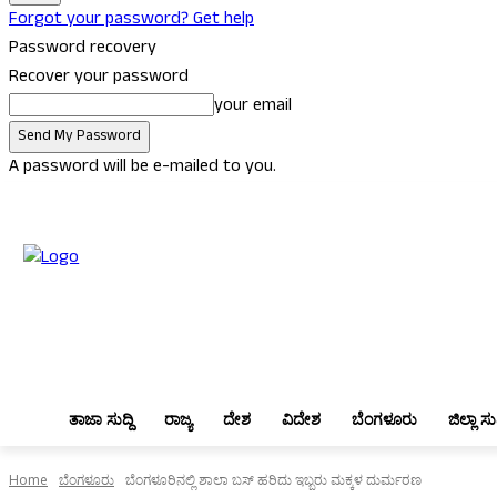
Forgot your password? Get help
Password recovery
Recover your password
your email
A password will be e-mailed to you.
Friday, August 7, 2026
Sign in / Join
ತಾಜಾ ಸುದ್ದಿ
ರಾಜ್ಯ
ದೇಶ
ವಿದೇಶ
ತಾಜಾ ಸುದ್ದಿ
ರಾಜ್ಯ
ದೇಶ
ವಿದೇಶ
ಬೆಂಗಳೂರು
ಜಿಲ್ಲಾ ಸುದ
Home
ಬೆಂಗಳೂರು
ಬೆಂಗಳೂರಿನಲ್ಲಿ ಶಾಲಾ ಬಸ್ ಹರಿದು ಇಬ್ಬರು ಮಕ್ಕಳ ದುರ್ಮರಣ