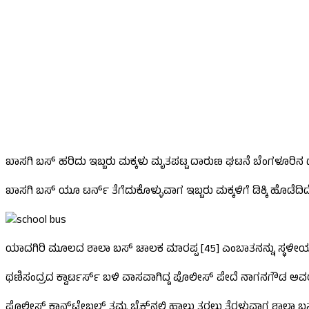
ಖಾಸಗಿ ಬಸ್ ಹರಿದು ಇಬ್ಬರು ಮಕ್ಕಳು ಮೃತಪಟ್ಟ ದಾರುಣ ಘಟನೆ ಬೆಂಗಳೂರಿನ ಥಣ
ಖಾಸಗಿ ಬಸ್ ಯೂ ಟರ್ನ್ ತೆಗೆದುಕೊಳ್ಳುವಾಗ ಇಬ್ಬರು ಮಕ್ಕಳಿಗೆ ಡಿಕ್ಕಿ ಹೊಡೆದಿದೆ. ತಲೆ
ಯಾದಗಿರಿ ಮೂಲದ ಶಾಲಾ ಬಸ್ ಚಾಲಕ ಮಾರಪ್ಪ [45] ಎಂಬಾತನನ್ನು ಸ್ಥಳೀಯರು ಹೆ
ಥಣಿಸಂದ್ರದ ಕ್ವಾರ್ಟರ್ಸ್ ಬಳಿ ವಾಸವಾಗಿದ್ದ ಪೊಲೀಸ್ ಪೇದೆ ನಾಗನಗೌಡ ಅವರ 
ಪೊಲೀಸ್ ಕಾನ್ಸ್‌ಟೇಬಲ್ ತಮ್ಮ ಬೈಕ್‌ನಲ್ಲಿ ಹಾಲು ತರಲು ತೆರಳುವಾಗ ಶಾಲಾ ಬಸ್ ಯೂ