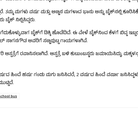
. ತಮ್ಮ ಮಗಳು ವರ್ಷ ಮತ್ತು ಅಣ್ಣನ ಮಗಳಾದ ಭಾನು ಅನ್ನು ಬೈಕ್​ನಲ್ಲಿ ಕೂರಿಸಿಕ
ಬೈಕ್ ನಿಲ್ಲಿಸಿದ್ದರು.
ೆದುಕೊಳ್ಳುವಾಗ ಬೈಕ್​ಗೆ ಡಿಕ್ಕಿ ಹೊಡೆದಿದೆ. ಈ ವೇಳೆ ಬೈಕ್​ನಿಂದ ಕೆಳಗೆ ಬಿದ್ದ 
ಸ್​ಟೇಬಲ್ ನಾಗನಗೌಡ ಅವರಿಗೆ ಸಣ್ಣಪುಟ್ಟ ಗಾಯಗಳಾಗಿವೆ.
ತ್ರೆಗೆ ರವಾನಿಸಲಾಗಿದೆ. ಆಸ್ಪತ್ರೆ ಬಳಿ ಕುಟುಂಬಸ್ಥರು ಜಮಾಯಿಸಿದ್ದು, ಮಕ್ಕಳನ್
ಷದ ಹಿಂದೆ ಹರ್ಷ ಗಂಡು ಮಗು ಜನಿಸಿದರೆ, 2 ವರ್ಷದ ಹಿಂದೆ ವರ್ಷಾ ಜನಿಸಿದ್ದಳು
ಟ್ಟಿದೆ.
school bus