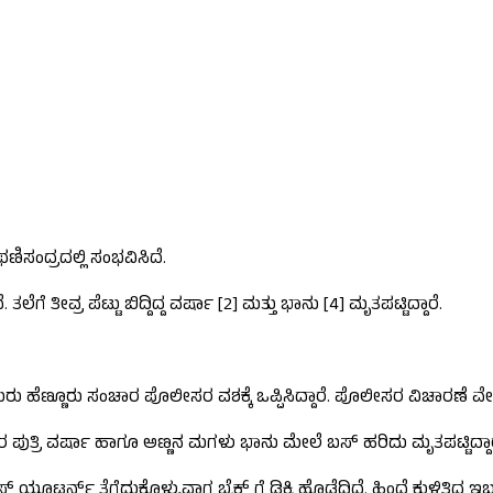
ಿಸಂದ್ರದಲ್ಲಿ ಸಂಭವಿಸಿದೆ.
ಗೆ ತೀವ್ರ ಪೆಟ್ಟು ಬಿದ್ದಿದ್ದ ವರ್ಷಾ [2] ಮತ್ತು ಭಾನು [4] ಮೃತಪಟ್ಟಿದ್ದಾರೆ.
ಣ್ಣೂರು ಸಂಚಾರ ಪೊಲೀಸರ ವಶಕ್ಕೆ ಒಪ್ಪಿಸಿದ್ದಾರೆ. ಪೊಲೀಸರ ವಿಚಾರಣೆ ವೇಳೆ 
ಪುತ್ರಿ ವರ್ಷಾ ಹಾಗೂ ಅಣ್ಣನ ಮಗಳು ಭಾನು ಮೇಲೆ ಬಸ್ ಹರಿದು ಮೃತಪಟ್ಟಿದ್ದಾರ
ಟರ್ನ್ ತೆಗೆದುಕೊಳ್ಳುವಾಗ ಬೈಕ್ ಗೆ ಡಿಕ್ಕಿ ಹೊಡೆದಿದೆ. ಹಿಂದೆ ಕುಳಿತಿದ್ದ ಇಬ್ಬರ