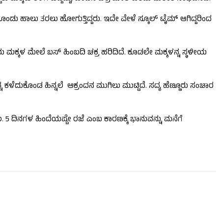
ೊಂಡು ಹಾಲು ತರಲು ಹೋಗುತ್ತಿದ್ದರು. ಇದೇ ವೇಳೆ ಸ್ಕೂಲ್ ಟೈಮ್​​ ಆಗಿದ್ದರಿಂದ
ಇಬ್ಬರು ಮಕ್ಕಳ ಮೇಲೆ ಬಸ್ ಹಿಂಬದಿ ಚಕ್ರ ಹರಿದಿದೆ. ಕೂಡಲೇ ಮಕ್ಕಳನ್ನ ಸ್ಥಳೀಯ
ನ‌ ಕಳೆದುಕೊಂಡ ಹಿನ್ನಲೆ ಆಕ್ರಂದನ ಮುಗಿಲು ಮುಟ್ಟಿದೆ. ಸದ್ಯ ಹೆಣ್ಣೂರು ಸಂಚಾರ
. 5 ದಿನಗಳ ಹಿಂದೆಯಷ್ಟೇ ರಜೆ ಎಂಬ ಕಾರಣಕ್ಕೆ ಭಾನುವನ್ನು ಮನೆಗೆ