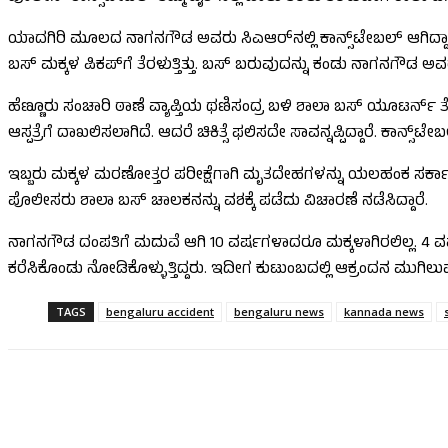
ಯಾದಗಿರಿ ಮೂಲದ ನಾಗನಗೌಡ ಅವರು ಸಿಎಆರ್​ನಲ್ಲಿ ಕಾನ್ಸ್​ಟೇಬಲ್​​ ಆಗಿದ್ದಾರೆ
ಬಸ್ ಮಕ್ಕಳ ಪಿಕಪ್​ಗೆ ತೆರಳುತ್ತಿತ್ತು. ಬಸ್​ ಬರುವುದನ್ನು ಕಂಡು ನಾಗನಗೌಡ ಅವರು 
ಹೆಣ್ಣೂರು ಸಂಚಾರಿ ಠಾಣೆ ವ್ಯಾಪ್ತಿಯ ಥಣಿಸಂದ್ರ ಬಳಿ ಶಾಲಾ ಬಸ್​ ಯೂಟರ್ನ್ ತೆಗ
ಆಸ್ಪತ್ರೆಗೆ ದಾಖಲಿಸಲಾಗಿದೆ. ಆದರೆ ಚಿಕಿತ್ಸೆ ಫಲಿಸದೇ ಸಾವನ್ನಪ್ಪಿದ್ದಾರೆ. ಕಾನ್
ಇಬ್ಬರು ಮಕ್ಕಳ ಮರಣೋತ್ತರ ಪರೀಕ್ಷೆಗಾಗಿ ಮೃತದೇಹಗಳನ್ನು ಯಲಹಂಕ ಸರ್ಕಾರಿ ಆಸ್ಪ
ಪೊಲೀಸರು ಶಾಲಾ ಬಸ್ ಚಾಲಕನನ್ನು ವಶಕ್ಕೆ ಪಡೆದು ವಿಚಾರಣೆ ನಡೆಸಿದ್ದಾರೆ.
ನಾಗನಗೌಡ ದಂಪತಿಗೆ ಮದುವೆ ಆಗಿ 10 ವರ್ಷಗಳಾದರೂ ಮಕ್ಕಳಾಗಿರಲಿಲ್ಲ. 4 ವರ್
ಕರೆಸಿಕೊಂಡು ನೋಡಿಕೊಳ್ಳುತ್ತಿದ್ದರು. ಇದೀಗ ಕುಟುಂಬದಲ್ಲಿ ಆಕ್ರಂದನ ಮುಗಿಲುಮು
TAGS
bengaluru accident
bengaluru news
kannada news
Share