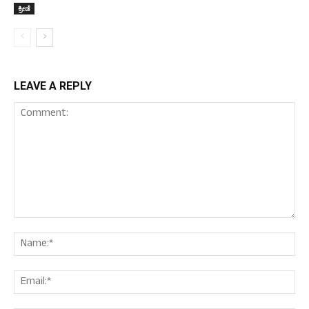
ಕ್ರೀಡೆ
LEAVE A REPLY
Comment:
Nam
Ema