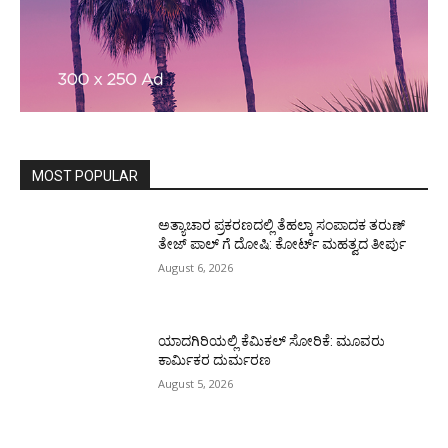
MOST POPULAR
ಅತ್ಯಾಚಾರ ಪ್ರಕರಣದಲ್ಲಿ ತೆಹಲ್ಕಾ ಸಂಪಾದಕ ತರುಣ್‌
ತೇಜ್‌ ಪಾಲ್‌ ಗೆ ದೋಷಿ: ಕೋರ್ಟ್‌ ಮಹತ್ವದ ತೀರ್ಪು
August 6, 2026
ಯಾದಗಿರಿಯಲ್ಲಿ ಕೆಮಿಕಲ್ ಸೋರಿಕೆ: ಮೂವರು
ಕಾರ್ಮಿಕರ ದುರ್ಮರಣ
August 5, 2026